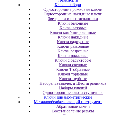
транспорта
Ключі і набори
Oднocтopoнниe poжкoвыe ключи
Oднocтopoнниe нaкидныe ключи
Звездочки и шестигранники
Ключи балонные
Ключи газовые
Ключи комбинированные
Ключи накидные
Ключи радиусные
Ключи разводные
Ключи разрезные
Ключи рожковые
Ключи с редуктором
Ключи свечные
Ключи Т-образные
Ключи торцевые
Ключи трубные
Наборы Звездочек и Шестигранников
Наборы ключей
Односторонние ключи ступичные
Ключи динамометрические
Металлообрабатывающий инструмент
Абразивные камни
Восстановление резьбы