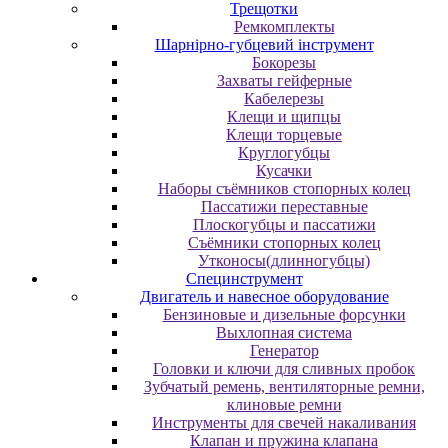
Трещотки
Ремкомплекты
Шарнірно-губцевий інструмент
Бокорезы
Захваты гейферные
Кабелерезы
Клещи и щипцы
Клещи торцевые
Круглогубцы
Кусачки
Наборы съёмников стопорных колец
Пассатижи переставные
Плоскогубцы и пассатижи
Съёмники стопорных колец
Утконосы(длинногубцы)
Специнструмент
Двигатель и навесное оборудование
Бензиновые и дизельные форсунки
Выхлопная система
Генератор
Головки и ключи для сливных пробок
Зубчатый ремень, вентиляторные ремни,
клиновые ремни
Инструменты для свечей накаливания
Клапан и пружина клапана