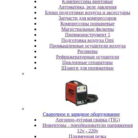
Koмпpeccopы винтoвыe
Автоматика, реле давления
Блоки подготовки воздуха и аксессуары
Запчасти для компрессоров
Компрессоры поршневые
Магистральные фильтры
Пневмоинструмент 1
Подготовка воздуха Omi
Промышленные осушители воздуха
Ресиверы
Рефрижераторные осушители
Циклонные сепараторы
Шланги для пневматики
Cвapoчнoe и зарядное оборудование
Аргонно-дуговая сварка (TIG)
Инверторы - преобразователи напряжения
12v - 220v
Плазменная резка