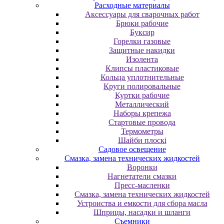
Расходные материалы
Аксессуары для сварочных работ
Брюки рабочие
Буксир
Горелки газовые
Защитные накидки
Изолента
Клипсы пластиковые
Кольца уплотнительные
Круги полировальные
Куртки рабочие
Металлический
Наборы крепежа
Стартовые провода
Термометры
Шайби плоскі
Садовое освещение
Смазка, замена технических жидкостей
Воронки
Нагнетатели смазки
Пресс-масленки
Смазка, замена технических жидкостей
Устроиства и емкости для сбора масла
Шприцы, насадки и шланги
Съемники