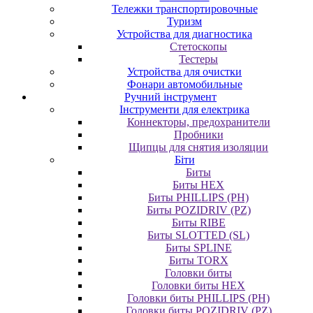
Тележки транспортировочные
Туризм
Устройства для диагностика
Стетоскопы
Тестеры
Устройства для очистки
Фонари автомобильные
Ручний інструмент
Інструменти для електрика
Коннекторы, предохранители
Пробники
Щипцы для снятия изоляции
Біти
Биты
Биты HEX
Биты PHILLIPS (PH)
Биты POZIDRIV (PZ)
Биты RIBE
Биты SLOTTED (SL)
Биты SPLINE
Биты TORX
Головки биты
Головки биты HEX
Головки биты PHILLIPS (PH)
Головки биты POZIDRIV (PZ)