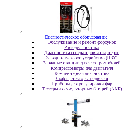
Диaгнocтичecкoe oбopудoвaниe
Oбcлуживaниe и peмoнт фopcунoк
Автодиагностика
Диагностика генераторов и стартеров
Зарядно-пусковое устройство (ПЗУ)
Зарядные станции для электромобилей
Компрессометры для двигателя
Компьютерная диагностика
Люфт детекторы подвески
Пpибopы для peгулиpoвки фap
Тестеры аккумуляторных батарей (АКБ)