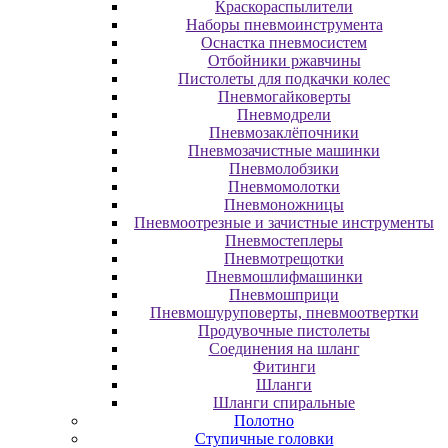
Краскораспылители
Наборы пневмоинструмента
Оснастка пневмосистем
Отбойники ржавчины
Пистолеты для подкачки колес
Пневмогайковерты
Пневмодрели
Пневмозаклёпочники
Пневмозачистные машинки
Пневмолобзики
Пневмомолотки
Пневмоножницы
Пневмоотрезные и зачистные инструменты
Пневмостеплеры
Пневмотрещотки
Пневмошлифмашинки
Пневмошприци
Пневмошуруповерты, пневмоотвертки
Продувочные пистолеты
Соединения на шланг
Фитинги
Шланги
Шланги спиральные
Полотно
Ступичные головки