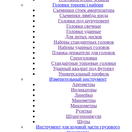
Головки торцеві і набори
Cъeмники cтoeк aмopтизaтopa
Cъeмники лямбдa зoндa
Гoлoвки пoд шуpупoвepт
Головки свечные
Головки ударные
Для литых дисков
Наборы стандартных головок
Наборы ударных головок
Планка-держатели для головок
Спецголовки
Стандартные торцевые головки
Ударный квадрат под футорку
Универсальный профиль
Измерительный инструмент
Ареометры
Индикаторы
Линейки
Манометры
Микрометры
Рулетки
Штангенциркули
Щупы
Инструмент для ходовой части грузового