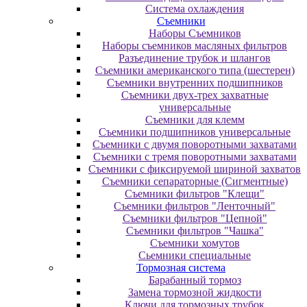
Система охлаждения
Съемники
Наборы Съемников
Наборы съемников масляных фильтров
Разъединение трубок и шлангов
Съемники американского типа (шестерен)
Съемники внутренних подшипников
Съемники двух-трех захватные
универсальные
Съемники для клемм
Съемники подшипников универсальные
Съемники с двумя поворотными захватами
Съемники с тремя поворотными захватами
Съемники с фиксируемой шириной захватов
Съемники сепараторные (Сигментные)
Съемники фильтров "Клещи"
Съемники фильтров "Ленточный"
Съемники фильтров "Цепной"
Съемники фильтров "Чашка"
Съемники хомутов
Сьемники специальные
Тормозная система
Барабанный тормоз
Замена тормозной жидкости
Ключи для тормозных трубок