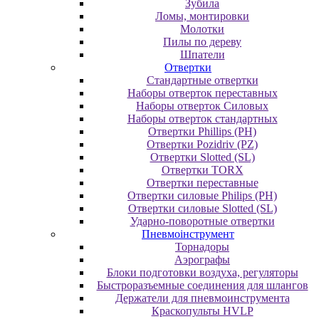
Зубила
Ломы, монтировки
Молотки
Пилы по дереву
Шпатели
Отвертки
Cтандартные отвертки
Наборы отверток переставных
Наборы отверток Силовых
Наборы отверток стандартных
Отвертки Phillips (PH)
Отвертки Pozidriv (PZ)
Отвертки Slotted (SL)
Отвертки TORX
Отвертки переставные
Отвертки силовые Philips (PH)
Отвертки силовые Slotted (SL)
Ударно-поворотные отвертки
Пневмоінструмент
Topнaдopы
Аэрографы
Блоки подготовки воздуха, регуляторы
Быстроразъемные соединения для шлангов
Держатели для пневмоинструмента
Краскопульты HVLP