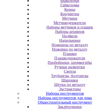
Выколотки
Гайколомы
Керны
Кордщетки
Метчики
Метчикодержатели
Наборы метчиков и плашек
Наборы штампов
Надфили
Напильники
Ножницы по металлу
Ножовки по металлу
Плашки
Плашкодержатели
Пробойники, кромкогибы
Ручные развертки
Сверла
Труборезы, болторезы
Шарошки
Щетки по металлу
Экcтpaктopы
Наборы инструментов
Наборы инструментов для дома
Общестроительный инструмент
Заклёпочники