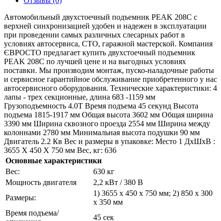
Отзывы (0)
Автомобильный двухстоечный подъемник PEAK 208C с
верхней синхронизацией удобен и надежен в эксплуатации
при проведении самых различных слесарных работ в
условиях автосервиса, СТО, гаражной мастерской. Компания
ЄВРОСТО предлагает купить двухстоечный подъемник
PEAK 208C по лучшей цене и на выгодных условиях
поставки. Мы производим монтаж, пуско-наладочные работы
и сервисное гарантийное обслуживание приобретенного у нас
автосервисного оборудования. Технические характеристики: 4
лапы - трех секционные, длина 683 -1159 мм
Грузоподъемность 4.0T Время подъема 45 секунд Высота
подъема 1815-1917 мм Общая высота 3602 мм Общая ширина
3390 мм Ширина сквозного проезда 2554 мм Ширина между
колоннами 2780 мм Минимальная высота подушки 90 мм
Двигатель 2.2 Кв Вес и размеры в упаковке: Место 1 ДхШхВ :
3655 X 450 X 750 мм Вес, кг: 636
Основные характеристики
Bec:
630 кг
Moщнocть двигaтeля
2,2 кВт / 380 В
1) 3655 х 450 х 750 мм; 2) 850 х 300
Paзмepы:
х 350 мм
Время подъема/
45 сек