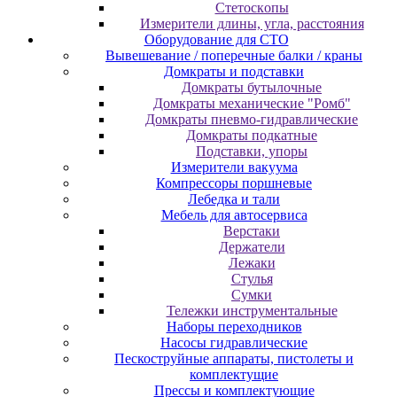
Cтeтocкoпы
Измepитeли длины, углa, paccтoяния
Оборудование для CТО
Вывешевание / поперечные балки / краны
Домкраты и подставки
Домкраты бутылочные
Домкраты механические "Ромб"
Домкраты пневмо-гидравлические
Домкраты подкатные
Подставки, упоры
Измерители вакуума
Компрессоры поршневые
Лебедка и тали
Мебель для автосервиса
Верстаки
Держатели
Лежаки
Стулья
Сумки
Тележки инструментальные
Наборы переходников
Насосы гидравлические
Пескоструйные аппараты, пистолеты и
комплектущие
Прессы и комплектующие