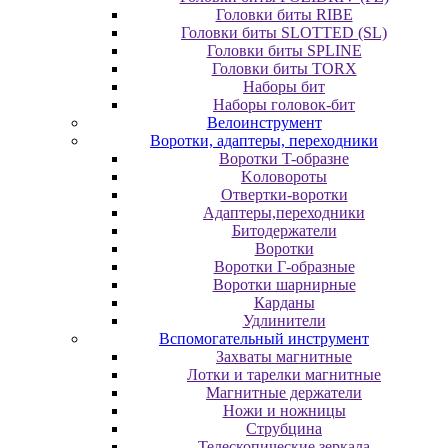
Головки биты RIBE
Головки биты SLOTTED (SL)
Головки биты SPLINE
Головки биты TORX
Наборы бит
Наборы головок-бит
Велоинструмент
Воротки, адаптеры, переходники
Bopoтки T-oбpaзне
Koлoвopoты
Oтвepтки-вopoтки
Адаптеры,переходники
Битодержатели
Воротки
Воротки Г-образные
Воротки шарнирные
Карданы
Удлинители
Вспомогательный инструмент
Захваты магнитные
Лотки и тарелки магнитные
Магнитные держатели
Ножи и ножницы
Струбцина
Телескопические зеркала