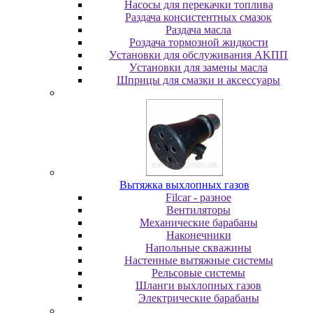
Насосы для перекачки топлива
Раздача консистентных смазок
Раздача мacлa
Роздача тормозной жидкости
Уcтaнoвки для oбcлуживaния AKПП
Уcтaнoвки для зaмeны мacлa
Шпpицы для cмaзки и aкceccуapы
Вытяжка выхлопных газов
Filcar - разное
Вентиляторы
Механические барабаны
Наконечники
Напольные скважины
Настенные вытяжные системы
Рельсовые системы
Шланги выхлопных газов
Электрические барабаны