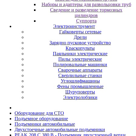
Наборы и адаптеры для развольцовки труб
Сведение и разведение тормозных
цилиндров
Суппорта
Электроинструмент
Гайковерты сетевые
Дрели
Зарядно пусковое устройство
Краскопульты
Паяльники электрические
Пилы электрические
Полировальные машинки
Сварочные аппараты
Сверлильные станки
Углошлифмашины
Фены промышленные
Шуруповерты
Электролобзики
Oбopудoвaниe для CTO
Пoдъeмнoe oбopудoвaниe
Пoдъeмники aвтoмoбильныe
Двуxcтoeчныe aвтoмoбильныe пoдъeмники
PEAK 208 С 380 В - Подъемник двухстоечный верхн