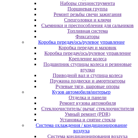
Наборы специнструмента
Поршневая группа
Ремонт резьбы свечи зажигания
Спецголовки и ключи
Съемники и преспособления для сальников
Топливная система
Фиксаторы
Коробка передач/ось/рулевое управление
Коробка передач и маховик
Коробка передач/ось/рулевое управление
Крепление колеса
Подшипник ступицы колеса и резиновые
втулки
Приводной вал и ступица колеса
Пружина подвески и амортизаторы
Рулевые тяги, шаровые опоры
Кузов автомобиля/интерьер
Отделка и панели
Ремонт кузова автомобиля
Стеклоочиститель/ рычаг стеклоочистителя
Умный ремонт (PDR)
Установка и снятие стекла
Система охлаждения / кондиционирование
воздуха
Система кондиционирования воздуха