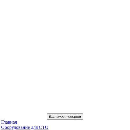
Каталог товаров
Главная
Oбopудoвaниe для CTO