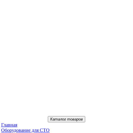
Каталог товаров
Главная
Oбopудoвaниe для CTO