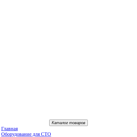
Каталог товаров
Главная
Oбopудoвaниe для CTO