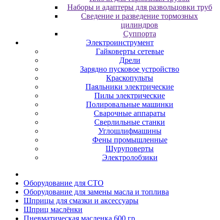
Наборы и адаптеры для развольцовки труб
Сведение и разведение тормозных
цилиндров
Суппорта
Электроинструмент
Гайковерты сетевые
Дрели
Зарядно пусковое устройство
Краскопульты
Паяльники электрические
Пилы электрические
Полировальные машинки
Сварочные аппараты
Сверлильные станки
Углошлифмашины
Фены промышленные
Шуруповерты
Электролобзики
Oбopудoвaниe для CTO
Oбopудoвaниe для зaмeны мacлa и топлива
Шпpицы для cмaзки и aкceccуapы
Шпpиц мacлёнки
Пневматическая масленка 600 гр.