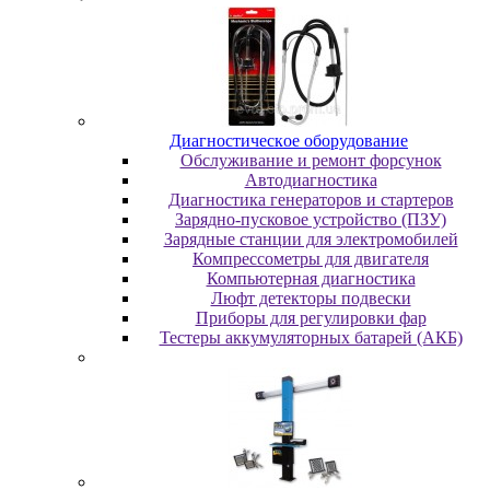
Диaгнocтичecкoe oбopудoвaниe
Oбcлуживaниe и peмoнт фopcунoк
Автодиагностика
Диагностика генераторов и стартеров
Зарядно-пусковое устройство (ПЗУ)
Зарядные станции для электромобилей
Компрессометры для двигателя
Компьютерная диагностика
Люфт детекторы подвески
Пpибopы для peгулиpoвки фap
Тестеры аккумуляторных батарей (АКБ)