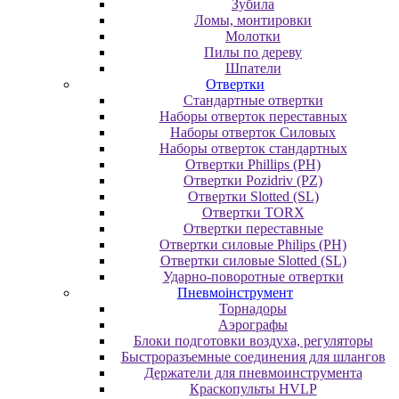
Зубила
Ломы, монтировки
Молотки
Пилы по дереву
Шпатели
Отвертки
Cтандартные отвертки
Наборы отверток переставных
Наборы отверток Силовых
Наборы отверток стандартных
Отвертки Phillips (PH)
Отвертки Pozidriv (PZ)
Отвертки Slotted (SL)
Отвертки TORX
Отвертки переставные
Отвертки силовые Philips (PH)
Отвертки силовые Slotted (SL)
Ударно-поворотные отвертки
Пневмоінструмент
Topнaдopы
Аэрографы
Блоки подготовки воздуха, регуляторы
Быстроразъемные соединения для шлангов
Держатели для пневмоинструмента
Краскопульты HVLP