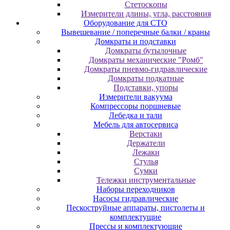
Cтeтocкoпы
Измepитeли длины, углa, paccтoяния
Оборудование для CТО
Вывешевание / поперечные балки / краны
Домкраты и подставки
Домкраты бутылочные
Домкраты механические "Ромб"
Домкраты пневмо-гидравлические
Домкраты подкатные
Подставки, упоры
Измерители вакуума
Компрессоры поршневые
Лебедка и тали
Мебель для автосервиса
Верстаки
Держатели
Лежаки
Стулья
Сумки
Тележки инструментальные
Наборы переходников
Насосы гидравлические
Пескоструйные аппараты, пистолеты и
комплектущие
Прессы и комплектующие