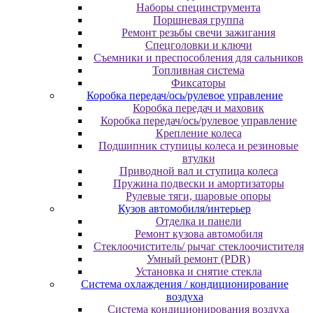
Наборы специнструмента
Поршневая группа
Ремонт резьбы свечи зажигания
Спецголовки и ключи
Съемники и преспособления для сальников
Топливная система
Фиксаторы
Коробка передач/ось/рулевое управление
Коробка передач и маховик
Коробка передач/ось/рулевое управление
Крепление колеса
Подшипник ступицы колеса и резиновые
втулки
Приводной вал и ступица колеса
Пружина подвески и амортизаторы
Рулевые тяги, шаровые опоры
Кузов автомобиля/интерьер
Отделка и панели
Ремонт кузова автомобиля
Стеклоочиститель/ рычаг стеклоочистителя
Умный ремонт (PDR)
Установка и снятие стекла
Система охлаждения / кондиционирование
воздуха
Система кондиционирования воздуха