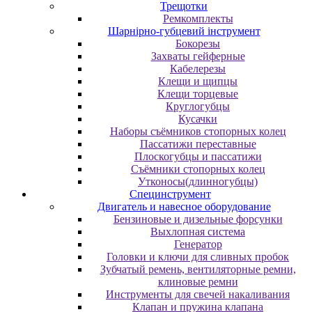
Трещотки
Ремкомплекты
Шарнірно-губцевий інструмент
Бокорезы
Захваты гейферные
Кабелерезы
Клещи и щипцы
Клещи торцевые
Круглогубцы
Кусачки
Наборы съёмников стопорных колец
Пассатижи переставные
Плоскогубцы и пассатижи
Съёмники стопорных колец
Утконосы(длинногубцы)
Специнструмент
Двигатель и навесное оборудование
Бензиновые и дизельные форсунки
Выхлопная система
Генератор
Головки и ключи для сливных пробок
Зубчатый ремень, вентиляторные ремни,
клиновые ремни
Инструменты для свечей накаливания
Клапан и пружина клапана