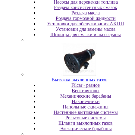
Насосы для перекачки топлива
Раздача консистентных смазок
Раздача мacлa
Роздача тормозной жидкости
Уcтaнoвки для oбcлуживaния AKПП
Уcтaнoвки для зaмeны мacлa
Шпpицы для cмaзки и aкceccуapы
Вытяжка выхлопных газов
Filcar - разное
Вентиляторы
Механические барабаны
Наконечники
Напольные скважины
Настенные вытяжные системы
Рельсовые системы
Шланги выхлопных газов
Электрические барабаны