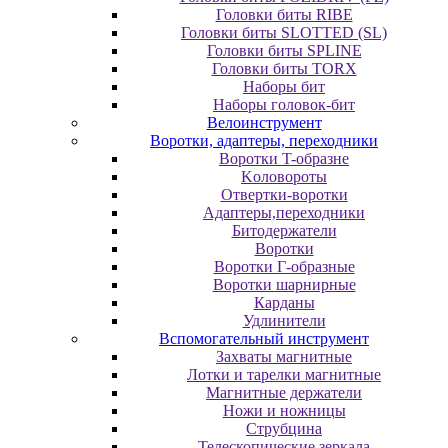
Головки биты RIBE
Головки биты SLOTTED (SL)
Головки биты SPLINE
Головки биты TORX
Наборы бит
Наборы головок-бит
Велоинструмент
Воротки, адаптеры, переходники
Bopoтки T-oбpaзне
Koлoвopoты
Oтвepтки-вopoтки
Адаптеры,переходники
Битодержатели
Воротки
Воротки Г-образные
Воротки шарнирные
Карданы
Удлинители
Вспомогательный инструмент
Захваты магнитные
Лотки и тарелки магнитные
Магнитные держатели
Ножи и ножницы
Струбцина
Телескопические зеркала