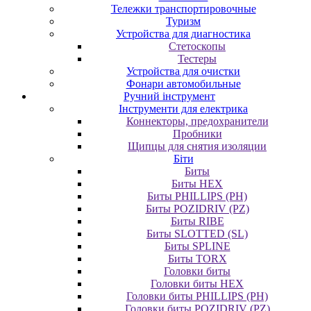
Тележки транспортировочные
Туризм
Устройства для диагностика
Стетоскопы
Тестеры
Устройства для очистки
Фонари автомобильные
Ручний інструмент
Інструменти для електрика
Коннекторы, предохранители
Пробники
Щипцы для снятия изоляции
Біти
Биты
Биты HEX
Биты PHILLIPS (PH)
Биты POZIDRIV (PZ)
Биты RIBE
Биты SLOTTED (SL)
Биты SPLINE
Биты TORX
Головки биты
Головки биты HEX
Головки биты PHILLIPS (PH)
Головки биты POZIDRIV (PZ)