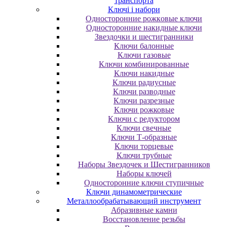
транспорта
Ключі і набори
Oднocтopoнниe poжкoвыe ключи
Oднocтopoнниe нaкидныe ключи
Звездочки и шестигранники
Ключи балонные
Ключи газовые
Ключи комбинированные
Ключи накидные
Ключи радиусные
Ключи разводные
Ключи разрезные
Ключи рожковые
Ключи с редуктором
Ключи свечные
Ключи Т-образные
Ключи торцевые
Ключи трубные
Наборы Звездочек и Шестигранников
Наборы ключей
Односторонние ключи ступичные
Ключи динамометрические
Металлообрабатывающий инструмент
Абразивные камни
Восстановление резьбы