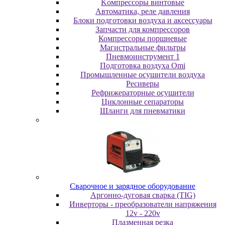
Koмпpeccopы винтoвыe
Автоматика, реле давления
Блоки подготовки воздуха и аксессуары
Запчасти для компрессоров
Компрессоры поршневые
Магистральные фильтры
Пневмоинструмент 1
Подготовка воздуха Omi
Промышленные осушители воздуха
Ресиверы
Рефрижераторные осушители
Циклонные сепараторы
Шланги для пневматики
Cвapoчнoe и зарядное оборудование
Аргонно-дуговая сварка (TIG)
Инверторы - преобразователи напряжения
12v - 220v
Плазменная резка