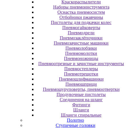
Краскораспылители
Наборы пневмоинструмента
Оснастка пневмосистем
Отбойники ржавчины
Пистолеты для подкачки колес
Пневмогайковерты
Пневмодрели
Пневмозаклёпочники
Пневмозачистные машинки
Пневмолобзики
Пневмомолотки
Пневмоножницы
Пневмоотрезные и зачистные инструменты
Пневмостеплеры
Пневмотрещотки
Пневмошлифмашинки
Пневмошприци
Пневмошуруповерты, пневмоотвертки
Продувочные пистолеты
Соединения на шланг
Фитинги
Шланги
Шланги спиральные
Полотно
Ступичные головки