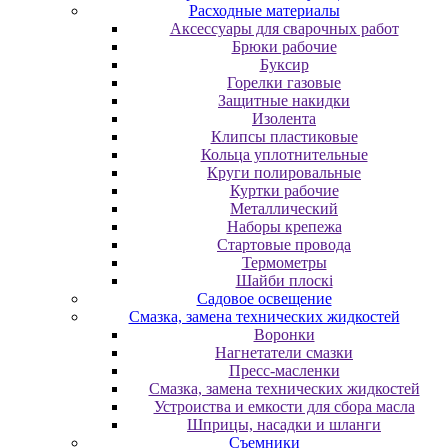
Расходные материалы
Аксессуары для сварочных работ
Брюки рабочие
Буксир
Горелки газовые
Защитные накидки
Изолента
Клипсы пластиковые
Кольца уплотнительные
Круги полировальные
Куртки рабочие
Металлический
Наборы крепежа
Стартовые провода
Термометры
Шайби плоскі
Садовое освещение
Смазка, замена технических жидкостей
Воронки
Нагнетатели смазки
Пресс-масленки
Смазка, замена технических жидкостей
Устроиства и емкости для сбора масла
Шприцы, насадки и шланги
Съемники