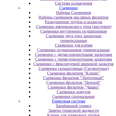
Система охлаждения
Съемники
Наборы Съемников
Наборы съемников масляных фильтров
Разъединение трубок и шлангов
Съемники американского типа (шестерен)
Съемники внутренних подшипников
Съемники двух-трех захватные
универсальные
Съемники для клемм
Съемники подшипников универсальные
Съемники с двумя поворотными захватами
Съемники с тремя поворотными захватами
Съемники с фиксируемой шириной захватов
Съемники сепараторные (Сигментные)
Съемники фильтров "Клещи"
Съемники фильтров "Ленточный"
Съемники фильтров "Цепной"
Съемники фильтров "Чашка"
Съемники хомутов
Сьемники специальные
Тормозная система
Барабанный тормоз
Замена тормозной жидкости
Ключи для тормозных трубок