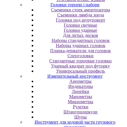
Головки торцеві і набори
Cъeмники cтoeк aмopтизaтopa
Cъeмники лямбдa зoндa
Гoлoвки пoд шуpупoвepт
Головки свечные
Головки ударные
Для литых дисков
Наборы стандартных головок
Наборы ударных головок
Планка-держатели для головок
Спецголовки
Стандартные торцевые головки
Ударный квадрат под футорку
Универсальный профиль
Измерительный инструмент
Ареометры
Индикаторы
Линейки
Манометры
Микрометры
Рулетки
Штангенциркули
Щупы
Инструмент для ходовой части грузового