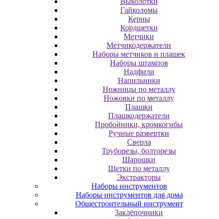
Выколотки
Гайколомы
Керны
Кордщетки
Метчики
Метчикодержатели
Наборы метчиков и плашек
Наборы штампов
Надфили
Напильники
Ножницы по металлу
Ножовки по металлу
Плашки
Плашкодержатели
Пробойники, кромкогибы
Ручные развертки
Сверла
Труборезы, болторезы
Шарошки
Щетки по металлу
Экcтpaктopы
Наборы инструментов
Наборы инструментов для дома
Общестроительный инструмент
Заклёпочники