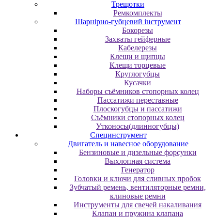
Трещотки
Ремкомплекты
Шарнірно-губцевий інструмент
Бокорезы
Захваты гейферные
Кабелерезы
Клещи и щипцы
Клещи торцевые
Круглогубцы
Кусачки
Наборы съёмников стопорных колец
Пассатижи переставные
Плоскогубцы и пассатижи
Съёмники стопорных колец
Утконосы(длинногубцы)
Специнструмент
Двигатель и навесное оборудование
Бензиновые и дизельные форсунки
Выхлопная система
Генератор
Головки и ключи для сливных пробок
Зубчатый ремень, вентиляторные ремни,
клиновые ремни
Инструменты для свечей накаливания
Клапан и пружина клапана