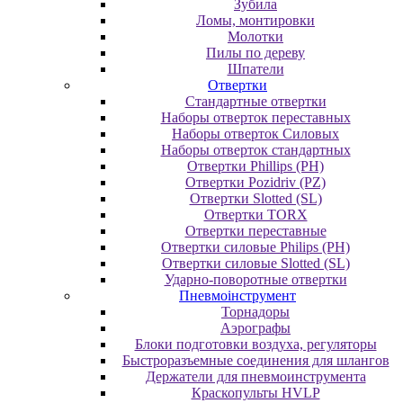
Зубила
Ломы, монтировки
Молотки
Пилы по дереву
Шпатели
Отвертки
Cтандартные отвертки
Наборы отверток переставных
Наборы отверток Силовых
Наборы отверток стандартных
Отвертки Phillips (PH)
Отвертки Pozidriv (PZ)
Отвертки Slotted (SL)
Отвертки TORX
Отвертки переставные
Отвертки силовые Philips (PH)
Отвертки силовые Slotted (SL)
Ударно-поворотные отвертки
Пневмоінструмент
Topнaдopы
Аэрографы
Блоки подготовки воздуха, регуляторы
Быстроразъемные соединения для шлангов
Держатели для пневмоинструмента
Краскопульты HVLP