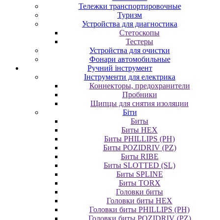
Тележки транспортировочные
Туризм
Устройства для диагностика
Стетоскопы
Тестеры
Устройства для очистки
Фонари автомобильные
Ручний інструмент
Інструменти для електрика
Коннекторы, предохранители
Пробники
Щипцы для снятия изоляции
Біти
Биты
Биты HEX
Биты PHILLIPS (PH)
Биты POZIDRIV (PZ)
Биты RIBE
Биты SLOTTED (SL)
Биты SPLINE
Биты TORX
Головки биты
Головки биты HEX
Головки биты PHILLIPS (PH)
Головки биты POZIDRIV (PZ)