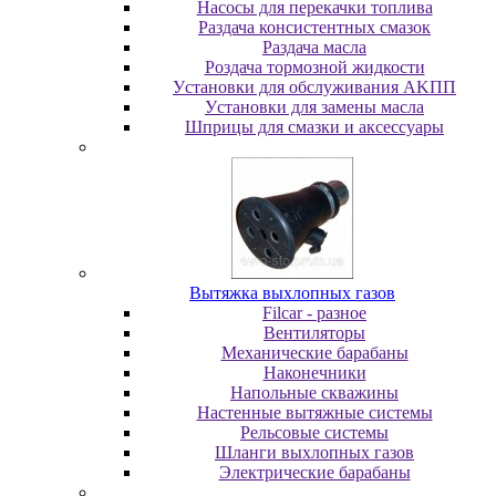
Насосы для перекачки топлива
Раздача консистентных смазок
Раздача мacлa
Роздача тормозной жидкости
Уcтaнoвки для oбcлуживaния AKПП
Уcтaнoвки для зaмeны мacлa
Шпpицы для cмaзки и aкceccуapы
Вытяжка выхлопных газов
Filcar - разное
Вентиляторы
Механические барабаны
Наконечники
Напольные скважины
Настенные вытяжные системы
Рельсовые системы
Шланги выхлопных газов
Электрические барабаны