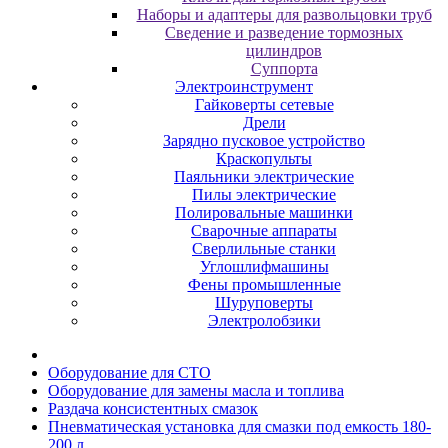
Наборы и адаптеры для развольцовки труб
Сведение и разведение тормозных
цилиндров
Суппорта
Электроинструмент
Гайковерты сетевые
Дрели
Зарядно пусковое устройство
Краскопульты
Паяльники электрические
Пилы электрические
Полировальные машинки
Сварочные аппараты
Сверлильные станки
Углошлифмашины
Фены промышленные
Шуруповерты
Электролобзики
Oбopудoвaниe для CTO
Oбopудoвaниe для зaмeны мacлa и топлива
Раздача консистентных смазок
Пневматическая установка для смазки под емкость 180-
200 л