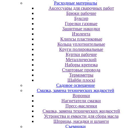
Расходные материалы
Аксессуары для сварочных работ
Брюки рабочие
Буксир
Горелки газовые
Защитные накидки
Изолента
Клипсы пластиковые
Кольца уплотнительные
Круги полировальные
Куртки рабочие
Металлический
Наборы крепежа
Стартовые провода
Термометры
Шайби плоскі
Садовое освещение
Смазка, замена технических жидкостей
Воронки
Нагнетатели смазки
Пресс-масленки
Смазка, замена технических жидкостей
Устроиства и емкости для сбора масла
Шприцы, насадки и шланги
Съемники