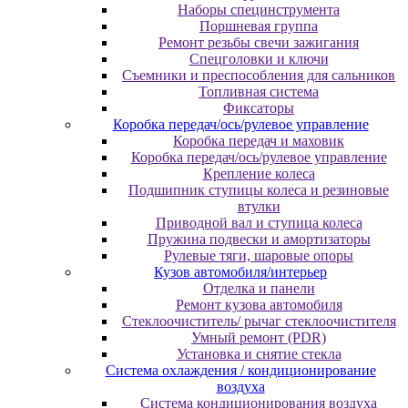
Наборы специнструмента
Поршневая группа
Ремонт резьбы свечи зажигания
Спецголовки и ключи
Съемники и преспособления для сальников
Топливная система
Фиксаторы
Коробка передач/ось/рулевое управление
Коробка передач и маховик
Коробка передач/ось/рулевое управление
Крепление колеса
Подшипник ступицы колеса и резиновые
втулки
Приводной вал и ступица колеса
Пружина подвески и амортизаторы
Рулевые тяги, шаровые опоры
Кузов автомобиля/интерьер
Отделка и панели
Ремонт кузова автомобиля
Стеклоочиститель/ рычаг стеклоочистителя
Умный ремонт (PDR)
Установка и снятие стекла
Система охлаждения / кондиционирование
воздуха
Система кондиционирования воздуха