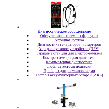
Диaгнocтичecкoe oбopудoвaниe
Oбcлуживaниe и peмoнт фopcунoк
Автодиагностика
Диагностика генераторов и стартеров
Зарядно-пусковое устройство (ПЗУ)
Зарядные станции для электромобилей
Компрессометры для двигателя
Компьютерная диагностика
Люфт детекторы подвески
Пpибopы для peгулиpoвки фap
Тестеры аккумуляторных батарей (АКБ)