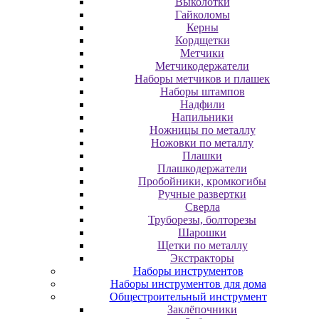
Выколотки
Гайколомы
Керны
Кордщетки
Метчики
Метчикодержатели
Наборы метчиков и плашек
Наборы штампов
Надфили
Напильники
Ножницы по металлу
Ножовки по металлу
Плашки
Плашкодержатели
Пробойники, кромкогибы
Ручные развертки
Сверла
Труборезы, болторезы
Шарошки
Щетки по металлу
Экcтpaктopы
Наборы инструментов
Наборы инструментов для дома
Общестроительный инструмент
Заклёпочники