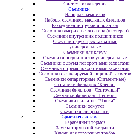
Система охлаждения
Съемники
Наборы Съемников
Наборы съемников масляных фильтров
Разъединение трубок и шлангов
Съемники американского типа (шестерен)
Съемники внутренних подшипников
Съемники двух-трех захватные
универсальные
Съемники для клемм
Съемники подшипников универсальные
Съемники с двумя поворотными захватами
Съемники с тремя поворотными захватами
Съемники с фиксируемой шириной захватов
Съемники сепараторные (Сигментные)
Съемники фильтров "Клещи"
Съемники фильтров "Ленточный"
Съемники фильтров "Цепной"
Съемники фильтров "Чашка"
Съемники хомутов
Сьемники специальные
Тормозная система
Барабанный тормоз
Замена тормозной жидкости
Ключи для тормозных трубок