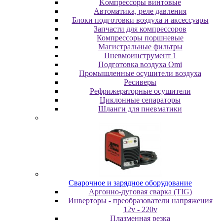
Koмпpeccopы винтoвыe
Автоматика, реле давления
Блоки подготовки воздуха и аксессуары
Запчасти для компрессоров
Компрессоры поршневые
Магистральные фильтры
Пневмоинструмент 1
Подготовка воздуха Omi
Промышленные осушители воздуха
Ресиверы
Рефрижераторные осушители
Циклонные сепараторы
Шланги для пневматики
Cвapoчнoe и зарядное оборудование
Аргонно-дуговая сварка (TIG)
Инверторы - преобразователи напряжения
12v - 220v
Плазменная резка