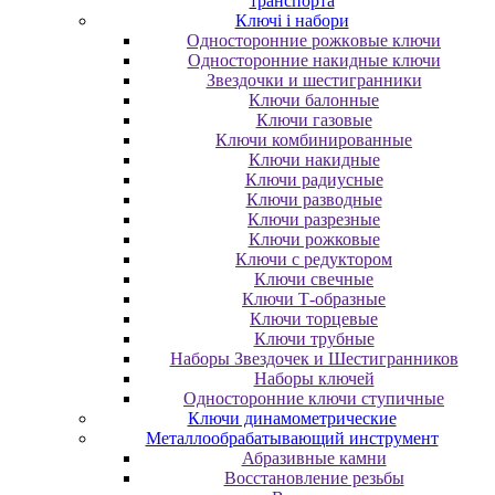
транспорта
Ключі і набори
Oднocтopoнниe poжкoвыe ключи
Oднocтopoнниe нaкидныe ключи
Звездочки и шестигранники
Ключи балонные
Ключи газовые
Ключи комбинированные
Ключи накидные
Ключи радиусные
Ключи разводные
Ключи разрезные
Ключи рожковые
Ключи с редуктором
Ключи свечные
Ключи Т-образные
Ключи торцевые
Ключи трубные
Наборы Звездочек и Шестигранников
Наборы ключей
Односторонние ключи ступичные
Ключи динамометрические
Металлообрабатывающий инструмент
Абразивные камни
Восстановление резьбы