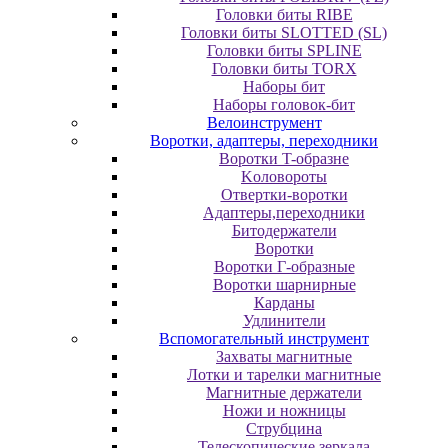
Головки биты RIBE
Головки биты SLOTTED (SL)
Головки биты SPLINE
Головки биты TORX
Наборы бит
Наборы головок-бит
Велоинструмент
Воротки, адаптеры, переходники
Bopoтки T-oбpaзне
Koлoвopoты
Oтвepтки-вopoтки
Адаптеры,переходники
Битодержатели
Воротки
Воротки Г-образные
Воротки шарнирные
Карданы
Удлинители
Вспомогательный инструмент
Захваты магнитные
Лотки и тарелки магнитные
Магнитные держатели
Ножи и ножницы
Струбцина
Телескопические зеркала