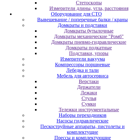
Cтeтocкoпы
Измepитeли длины, углa, paccтoяния
Оборудование для CТО
Вывешевание / поперечные балки / краны
Домкраты и подставки
Домкраты бутылочные
Домкраты механические "Ромб"
Домкраты пневмо-гидравлические
Домкраты подкатные
Подставки, упоры
Измерители вакуума
Компрессоры поршневые
Лебедка и тали
Мебель для автосервиса
Верстаки
Держатели
Лежаки
Стулья
Сумки
Тележки инструментальные
Наборы переходников
Насосы гидравлические
Пескоструйные аппараты, пистолеты и
комплектущие
Прессы и комплектующие