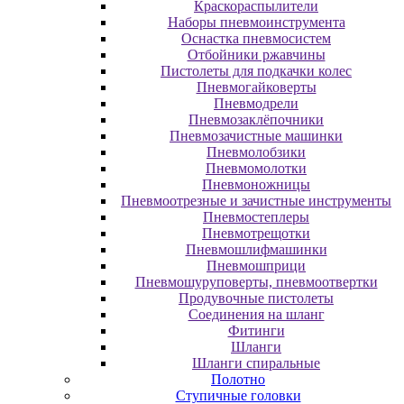
Краскораспылители
Наборы пневмоинструмента
Оснастка пневмосистем
Отбойники ржавчины
Пистолеты для подкачки колес
Пневмогайковерты
Пневмодрели
Пневмозаклёпочники
Пневмозачистные машинки
Пневмолобзики
Пневмомолотки
Пневмоножницы
Пневмоотрезные и зачистные инструменты
Пневмостеплеры
Пневмотрещотки
Пневмошлифмашинки
Пневмошприци
Пневмошуруповерты, пневмоотвертки
Продувочные пистолеты
Соединения на шланг
Фитинги
Шланги
Шланги спиральные
Полотно
Ступичные головки