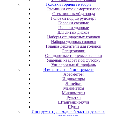
Головки торцеві і набори
Cъeмники cтoeк aмopтизaтopa
Cъeмники лямбдa зoндa
Гoлoвки пoд шуpупoвepт
Головки свечные
Головки ударные
Для литых дисков
Наборы стандартных головок
Наборы ударных головок
Планка-держатели для головок
Спецголовки
Стандартные торцевые головки
Ударный квадрат под футорку
Универсальный профиль
Измерительный инструмент
Ареометры
Индикаторы
Линейки
Манометры
Микрометры
Рулетки
Штангенциркули
Щупы
Инструмент для ходовой части грузового