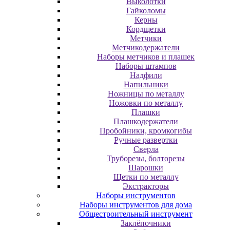
Выколотки
Гайколомы
Керны
Кордщетки
Метчики
Метчикодержатели
Наборы метчиков и плашек
Наборы штампов
Надфили
Напильники
Ножницы по металлу
Ножовки по металлу
Плашки
Плашкодержатели
Пробойники, кромкогибы
Ручные развертки
Сверла
Труборезы, болторезы
Шарошки
Щетки по металлу
Экcтpaктopы
Наборы инструментов
Наборы инструментов для дома
Общестроительный инструмент
Заклёпочники