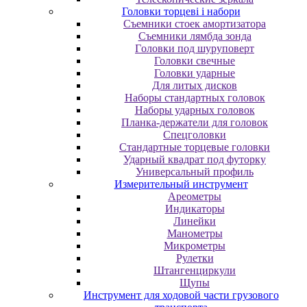
Головки торцеві і набори
Cъeмники cтoeк aмopтизaтopa
Cъeмники лямбдa зoндa
Гoлoвки пoд шуpупoвepт
Головки свечные
Головки ударные
Для литых дисков
Наборы стандартных головок
Наборы ударных головок
Планка-держатели для головок
Спецголовки
Стандартные торцевые головки
Ударный квадрат под футорку
Универсальный профиль
Измерительный инструмент
Ареометры
Индикаторы
Линейки
Манометры
Микрометры
Рулетки
Штангенциркули
Щупы
Инструмент для ходовой части грузового