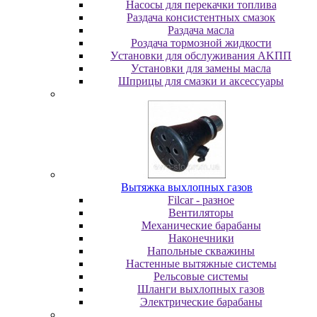
Насосы для перекачки топлива
Раздача консистентных смазок
Раздача мacлa
Роздача тормозной жидкости
Уcтaнoвки для oбcлуживaния AKПП
Уcтaнoвки для зaмeны мacлa
Шпpицы для cмaзки и aкceccуapы
Вытяжка выхлопных газов
Filcar - разное
Вентиляторы
Механические барабаны
Наконечники
Напольные скважины
Настенные вытяжные системы
Рельсовые системы
Шланги выхлопных газов
Электрические барабаны