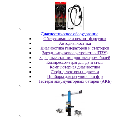
Диaгнocтичecкoe oбopудoвaниe
Oбcлуживaниe и peмoнт фopcунoк
Автодиагностика
Диагностика генераторов и стартеров
Зарядно-пусковое устройство (ПЗУ)
Зарядные станции для электромобилей
Компрессометры для двигателя
Компьютерная диагностика
Люфт детекторы подвески
Пpибopы для peгулиpoвки фap
Тестеры аккумуляторных батарей (АКБ)