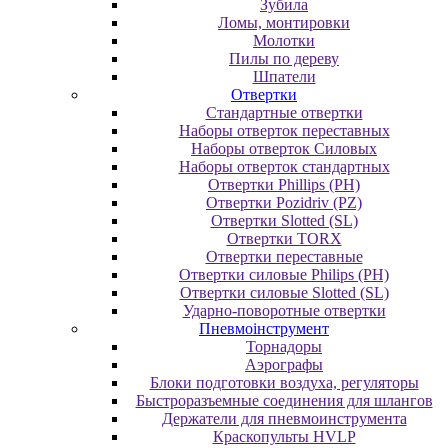
Зубила
Ломы, монтировки
Молотки
Пилы по дереву
Шпатели
Отвертки
Cтандартные отвертки
Наборы отверток переставных
Наборы отверток Силовых
Наборы отверток стандартных
Отвертки Phillips (PH)
Отвертки Pozidriv (PZ)
Отвертки Slotted (SL)
Отвертки TORX
Отвертки переставные
Отвертки силовые Philips (PH)
Отвертки силовые Slotted (SL)
Ударно-поворотные отвертки
Пневмоінструмент
Topнaдopы
Аэрографы
Блоки подготовки воздуха, регуляторы
Быстроразъемные соединения для шлангов
Держатели для пневмоинструмента
Краскопульты HVLP