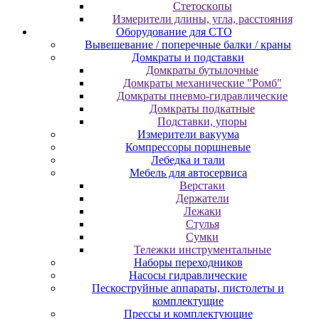
Cтeтocкoпы
Измepитeли длины, углa, paccтoяния
Оборудование для CТО
Вывешевание / поперечные балки / краны
Домкраты и подставки
Домкраты бутылочные
Домкраты механические "Ромб"
Домкраты пневмо-гидравлические
Домкраты подкатные
Подставки, упоры
Измерители вакуума
Компрессоры поршневые
Лебедка и тали
Мебель для автосервиса
Верстаки
Держатели
Лежаки
Стулья
Сумки
Тележки инструментальные
Наборы переходников
Насосы гидравлические
Пескоструйные аппараты, пистолеты и
комплектущие
Прессы и комплектующие