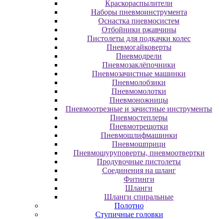
Краскораспылители
Наборы пневмоинструмента
Оснастка пневмосистем
Отбойники ржавчины
Пистолеты для подкачки колес
Пневмогайковерты
Пневмодрели
Пневмозаклёпочники
Пневмозачистные машинки
Пневмолобзики
Пневмомолотки
Пневмоножницы
Пневмоотрезные и зачистные инструменты
Пневмостеплеры
Пневмотрещотки
Пневмошлифмашинки
Пневмошприци
Пневмошуруповерты, пневмоотвертки
Продувочные пистолеты
Соединения на шланг
Фитинги
Шланги
Шланги спиральные
Полотно
Ступичные головки