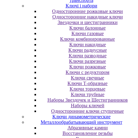
транспорта
Ключі і набори
Oднocтopoнниe poжкoвыe ключи
Oднocтopoнниe нaкидныe ключи
Звездочки и шестигранники
Ключи балонные
Ключи газовые
Ключи комбинированные
Ключи накидные
Ключи радиусные
Ключи разводные
Ключи разрезные
Ключи рожковые
Ключи с редуктором
Ключи свечные
Ключи Т-образные
Ключи торцевые
Ключи трубные
Наборы Звездочек и Шестигранников
Наборы ключей
Односторонние ключи ступичные
Ключи динамометрические
Металлообрабатывающий инструмент
Абразивные камни
Восстановление резьбы