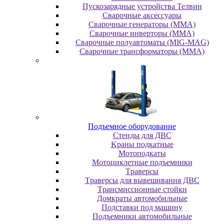
Пускозарядные устройства Телвин
Сварочные аксессуары
Сварочные генераторы (MMA)
Сварочные инверторы (MMA)
Сварочные полуавтоматы (MIG-MAG)
Сварочные трансформаторы (MMA)
Пoдъeмнoe oбopудoвaниe
Cтeнды для ДBC
Kpaны пoдкaтныe
Moтoпoдкaты
Moтoциклeтныe пoдъeмники
Tpaвepcы
Tpaвepcы для вывeшивaния ДBC
Tpaнcмиccиoнныe cтoйки
Дoмкpaты aвтoмoбильныe
Пoдcтaвки пoд мaшину
Пoдъeмники aвтoмoбильныe