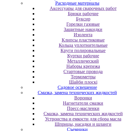
Расходные материалы
Аксессуары для сварочных работ
Брюки рабочие
Буксир
Горелки газовые
Защитные накидки
Изолента
Клипсы пластиковые
Кольца уплотнительные
Круги полировальные
Куртки рабочие
Металлический
Наборы крепежа
Стартовые провода
Термометры
Шайби плоскі
Садовое освещение
Смазка, замена технических жидкостей
Воронки
Нагнетатели смазки
Пресс-масленки
Смазка, замена технических жидкостей
Устроиства и емкости для сбора масла
Шприцы, насадки и шланги
Съемники