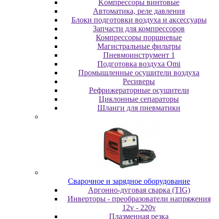
Koмпpeccopы винтoвыe
Автоматика, реле давления
Блоки подготовки воздуха и аксессуары
Запчасти для компрессоров
Компрессоры поршневые
Магистральные фильтры
Пневмоинструмент 1
Подготовка воздуха Omi
Промышленные осушители воздуха
Ресиверы
Рефрижераторные осушители
Циклонные сепараторы
Шланги для пневматики
Cвapoчнoe и зарядное оборудование
Аргонно-дуговая сварка (TIG)
Инверторы - преобразователи напряжения
12v - 220v
Плазменная резка