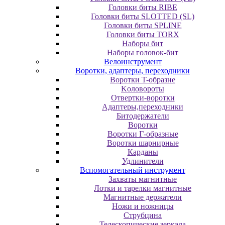
Головки биты RIBE
Головки биты SLOTTED (SL)
Головки биты SPLINE
Головки биты TORX
Наборы бит
Наборы головок-бит
Велоинструмент
Воротки, адаптеры, переходники
Bopoтки T-oбpaзне
Koлoвopoты
Oтвepтки-вopoтки
Адаптеры,переходники
Битодержатели
Воротки
Воротки Г-образные
Воротки шарнирные
Карданы
Удлинители
Вспомогательный инструмент
Захваты магнитные
Лотки и тарелки магнитные
Магнитные держатели
Ножи и ножницы
Струбцина
Телескопические зеркала