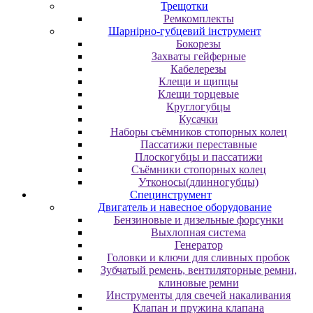
Трещотки
Ремкомплекты
Шарнірно-губцевий інструмент
Бокорезы
Захваты гейферные
Кабелерезы
Клещи и щипцы
Клещи торцевые
Круглогубцы
Кусачки
Наборы съёмников стопорных колец
Пассатижи переставные
Плоскогубцы и пассатижи
Съёмники стопорных колец
Утконосы(длинногубцы)
Специнструмент
Двигатель и навесное оборудование
Бензиновые и дизельные форсунки
Выхлопная система
Генератор
Головки и ключи для сливных пробок
Зубчатый ремень, вентиляторные ремни,
клиновые ремни
Инструменты для свечей накаливания
Клапан и пружина клапана