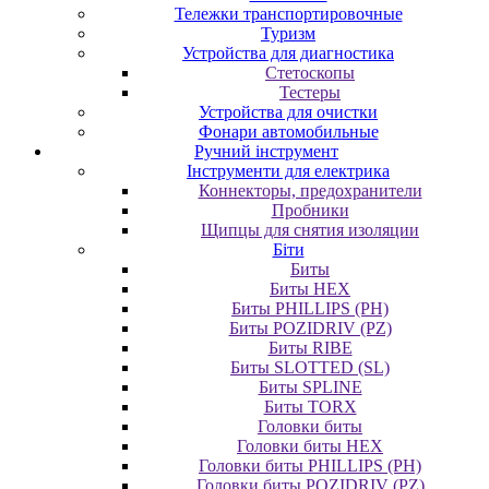
Тележки транспортировочные
Туризм
Устройства для диагностика
Стетоскопы
Тестеры
Устройства для очистки
Фонари автомобильные
Ручний інструмент
Інструменти для електрика
Коннекторы, предохранители
Пробники
Щипцы для снятия изоляции
Біти
Биты
Биты HEX
Биты PHILLIPS (PH)
Биты POZIDRIV (PZ)
Биты RIBE
Биты SLOTTED (SL)
Биты SPLINE
Биты TORX
Головки биты
Головки биты HEX
Головки биты PHILLIPS (PH)
Головки биты POZIDRIV (PZ)