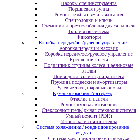
Наборы специнструмента
Поршневая группа
Ремонт резьбы свечи зажигания
Спецголовки и ключи
Съемники и преспособления для сальников
Топливная система
Фиксаторы
Коробка передач/ось/рулевое управление
Коробка передач и маховик
Коробка передач/ось/рулевое управление
Крепление колеса
Подшипник ступицы колеса и резиновые
втулки
Приводной вал и ступица колеса
Пружина подвески и амортизаторы
Рулевые тяги, шаровые опоры
Кузов автомобиля/интерьер
Отделка и панели
Ремонт кузова автомобиля
Стеклоочиститель/ рычаг стеклоочистителя
Умный ремонт (PDR)
Установка и снятие стекла
Система охлаждения / кондиционирование
воздуха
Система кондиционирования воздуха