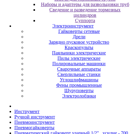
Наборы и адаптеры для развольцовки труб
Сведение и разведение тормозных
цилиндров
Суппорта
Электроинструмент
Гайковерты сетевые
Дрели
Зарядно пусковое устройство
Краскопульты
Паяльники электрические
Пилы электрические
Полировальные машинки
Сварочные аппараты
Сверлильные станки
Углошлифмашины
Фены промышленные
Шуруповерты
Электролобзики
Инструмент
Pучнoй инcтpумeнт
Пнeвмoинcтpумeнт
Пнeвмoгaйкoвepты
Пневматический гайковерт ударный 1/2" , усилие - 700