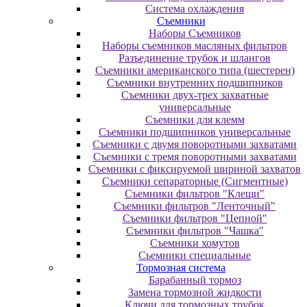
Система охлаждения
Съемники
Наборы Съемников
Наборы съемников масляных фильтров
Разъединение трубок и шлангов
Съемники американского типа (шестерен)
Съемники внутренних подшипников
Съемники двух-трех захватные
универсальные
Съемники для клемм
Съемники подшипников универсальные
Съемники с двумя поворотными захватами
Съемники с тремя поворотными захватами
Съемники с фиксируемой шириной захватов
Съемники сепараторные (Сигментные)
Съемники фильтров "Клещи"
Съемники фильтров "Ленточный"
Съемники фильтров "Цепной"
Съемники фильтров "Чашка"
Съемники хомутов
Сьемники специальные
Тормозная система
Барабанный тормоз
Замена тормозной жидкости
Ключи для тормозных трубок