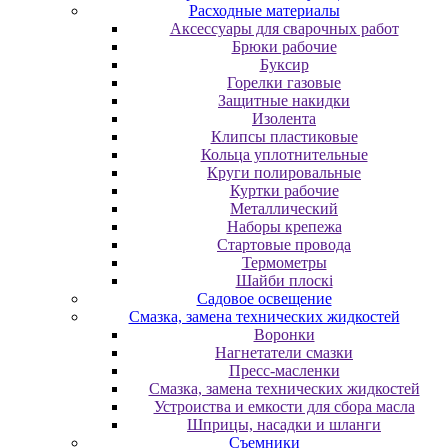
Расходные материалы
Аксессуары для сварочных работ
Брюки рабочие
Буксир
Горелки газовые
Защитные накидки
Изолента
Клипсы пластиковые
Кольца уплотнительные
Круги полировальные
Куртки рабочие
Металлический
Наборы крепежа
Стартовые провода
Термометры
Шайби плоскі
Садовое освещение
Смазка, замена технических жидкостей
Воронки
Нагнетатели смазки
Пресс-масленки
Смазка, замена технических жидкостей
Устроиства и емкости для сбора масла
Шприцы, насадки и шланги
Съемники