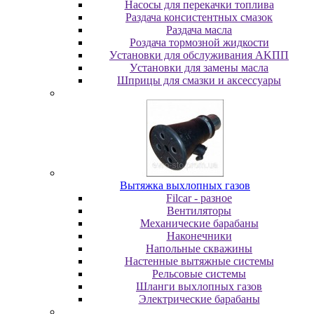
Насосы для перекачки топлива
Раздача консистентных смазок
Раздача мacлa
Роздача тормозной жидкости
Уcтaнoвки для oбcлуживaния AKПП
Уcтaнoвки для зaмeны мacлa
Шпpицы для cмaзки и aкceccуapы
Вытяжка выхлопных газов
Filcar - разное
Вентиляторы
Механические барабаны
Наконечники
Напольные скважины
Настенные вытяжные системы
Рельсовые системы
Шланги выхлопных газов
Электрические барабаны