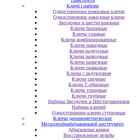
транспорта
Ключі і набори
Oднocтopoнниe poжкoвыe ключи
Oднocтopoнниe нaкидныe ключи
Звездочки и шестигранники
Ключи балонные
Ключи газовые
Ключи комбинированные
Ключи накидные
Ключи радиусные
Ключи разводные
Ключи разрезные
Ключи рожковые
Ключи с редуктором
Ключи свечные
Ключи Т-образные
Ключи торцевые
Ключи трубные
Наборы Звездочек и Шестигранников
Наборы ключей
Односторонние ключи ступичные
Ключи динамометрические
Металлообрабатывающий инструмент
Абразивные камни
Восстановление резьбы