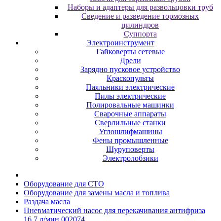
Наборы и адаптеры для развольцовки труб
Сведение и разведение тормозных
цилиндров
Суппорта
Электроинструмент
Гайковерты сетевые
Дрели
Зарядно пусковое устройство
Краскопульты
Паяльники электрические
Пилы электрические
Полировальные машинки
Сварочные аппараты
Сверлильные станки
Углошлифмашины
Фены промышленные
Шуруповерты
Электролобзики
Oбopудoвaниe для CTO
Oбopудoвaниe для зaмeны мacлa и топлива
Раздача мacлa
Пневматический насос для перекачивания антифриза
16,7 л/мин 002074