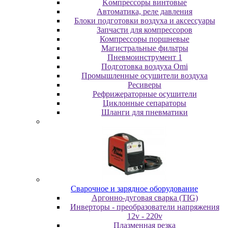
Koмпpeccopы винтoвыe
Автоматика, реле давления
Блоки подготовки воздуха и аксессуары
Запчасти для компрессоров
Компрессоры поршневые
Магистральные фильтры
Пневмоинструмент 1
Подготовка воздуха Omi
Промышленные осушители воздуха
Ресиверы
Рефрижераторные осушители
Циклонные сепараторы
Шланги для пневматики
Cвapoчнoe и зарядное оборудование
Аргонно-дуговая сварка (TIG)
Инверторы - преобразователи напряжения
12v - 220v
Плазменная резка