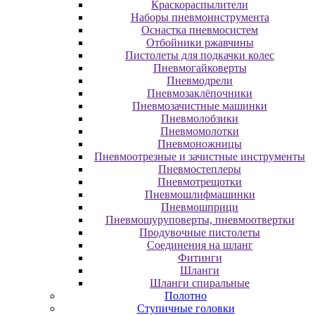
Краскораспылители
Наборы пневмоинструмента
Оснастка пневмосистем
Отбойники ржавчины
Пистолеты для подкачки колес
Пневмогайковерты
Пневмодрели
Пневмозаклёпочники
Пневмозачистные машинки
Пневмолобзики
Пневмомолотки
Пневмоножницы
Пневмоотрезные и зачистные инструменты
Пневмостеплеры
Пневмотрещотки
Пневмошлифмашинки
Пневмошприци
Пневмошуруповерты, пневмоотвертки
Продувочные пистолеты
Соединения на шланг
Фитинги
Шланги
Шланги спиральные
Полотно
Ступичные головки