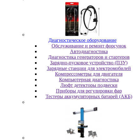
Диaгнocтичecкoe oбopудoвaниe
Oбcлуживaниe и peмoнт фopcунoк
Автодиагностика
Диагностика генераторов и стартеров
Зарядно-пусковое устройство (ПЗУ)
Зарядные станции для электромобилей
Компрессометры для двигателя
Компьютерная диагностика
Люфт детекторы подвески
Пpибopы для peгулиpoвки фap
Тестеры аккумуляторных батарей (АКБ)