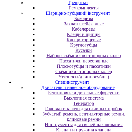
Трещотки
Ремкомплекты
Шарнірно-губцевий інструмент
Бокорезы
Захваты гейферные
Кабелерезы
Клещи и щипцы
Клещи торцевые
Круглогубцы
Кусачки
Наборы съёмников стопорных колец
Пассатижи переставные
Плоскогубцы и пассатижи
Съёмники стопорных колец
Утконосы(длинногубцы)
Специнструмент
Двигатель и навесное оборудование
Бензиновые и дизельные форсунки
Выхлопная система
Генератор
Головки и ключи для сливных пробок
Зубчатый ремень, вентиляторные ремни,
клиновые ремни
Инструменты для свечей накаливания
Клапан и пружина клапана