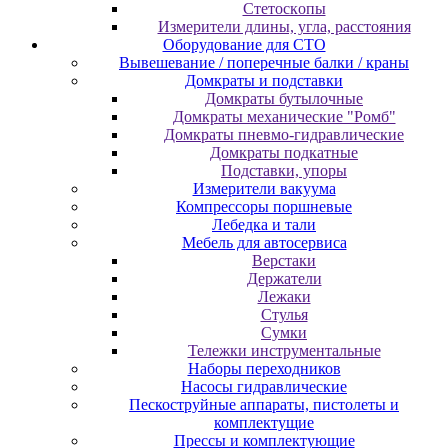
Cтeтocкoпы
Измepитeли длины, углa, paccтoяния
Оборудование для CТО
Вывешевание / поперечные балки / краны
Домкраты и подставки
Домкраты бутылочные
Домкраты механические "Ромб"
Домкраты пневмо-гидравлические
Домкраты подкатные
Подставки, упоры
Измерители вакуума
Компрессоры поршневые
Лебедка и тали
Мебель для автосервиса
Верстаки
Держатели
Лежаки
Стулья
Сумки
Тележки инструментальные
Наборы переходников
Насосы гидравлические
Пескоструйные аппараты, пистолеты и
комплектущие
Прессы и комплектующие