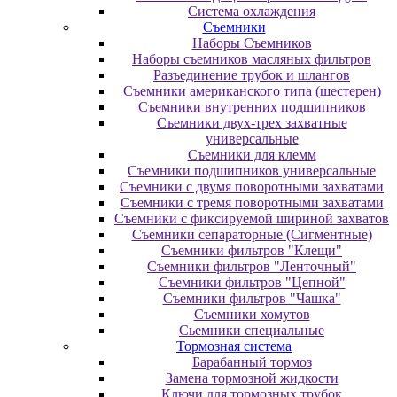
Система охлаждения
Съемники
Наборы Съемников
Наборы съемников масляных фильтров
Разъединение трубок и шлангов
Съемники американского типа (шестерен)
Съемники внутренних подшипников
Съемники двух-трех захватные
универсальные
Съемники для клемм
Съемники подшипников универсальные
Съемники с двумя поворотными захватами
Съемники с тремя поворотными захватами
Съемники с фиксируемой шириной захватов
Съемники сепараторные (Сигментные)
Съемники фильтров "Клещи"
Съемники фильтров "Ленточный"
Съемники фильтров "Цепной"
Съемники фильтров "Чашка"
Съемники хомутов
Сьемники специальные
Тормозная система
Барабанный тормоз
Замена тормозной жидкости
Ключи для тормозных трубок