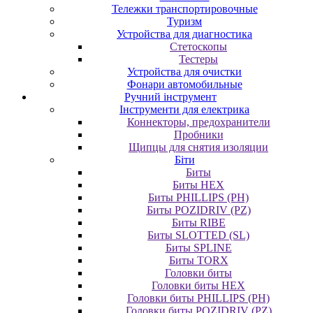
Тележки транспортировочные
Туризм
Устройства для диагностика
Стетоскопы
Тестеры
Устройства для очистки
Фонари автомобильные
Ручний інструмент
Інструменти для електрика
Коннекторы, предохранители
Пробники
Щипцы для снятия изоляции
Біти
Биты
Биты HEX
Биты PHILLIPS (PH)
Биты POZIDRIV (PZ)
Биты RIBE
Биты SLOTTED (SL)
Биты SPLINE
Биты TORX
Головки биты
Головки биты HEX
Головки биты PHILLIPS (PH)
Головки биты POZIDRIV (PZ)