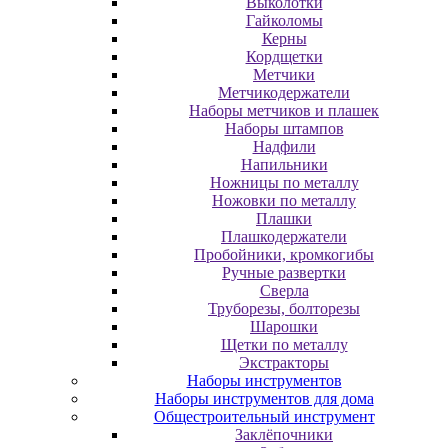
Выколотки
Гайколомы
Керны
Кордщетки
Метчики
Метчикодержатели
Наборы метчиков и плашек
Наборы штампов
Надфили
Напильники
Ножницы по металлу
Ножовки по металлу
Плашки
Плашкодержатели
Пробойники, кромкогибы
Ручные развертки
Сверла
Труборезы, болторезы
Шарошки
Щетки по металлу
Экcтpaктopы
Наборы инструментов
Наборы инструментов для дома
Общестроительный инструмент
Заклёпочники