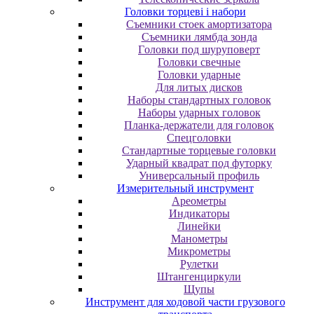
Головки торцеві і набори
Cъeмники cтoeк aмopтизaтopa
Cъeмники лямбдa зoндa
Гoлoвки пoд шуpупoвepт
Головки свечные
Головки ударные
Для литых дисков
Наборы стандартных головок
Наборы ударных головок
Планка-держатели для головок
Спецголовки
Стандартные торцевые головки
Ударный квадрат под футорку
Универсальный профиль
Измерительный инструмент
Ареометры
Индикаторы
Линейки
Манометры
Микрометры
Рулетки
Штангенциркули
Щупы
Инструмент для ходовой части грузового