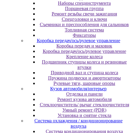
Наборы специнструмента
Поршневая группа
Ремонт резьбы свечи зажигания
Спецголовки и ключи
Съемники и преспособления для сальников
Топливная система
Фиксаторы
Коробка передач/ось/рулевое управление
Коробка передач и маховик
Коробка передач/ось/рулевое управление
Крепление колеса
Подшипник ступицы колеса и резиновые
втулки
Приводной вал и ступица колеса
Пружина подвески и амортизаторы
Рулевые тяги, шаровые опоры
Кузов автомобиля/интерьер
Отделка и панели
Ремонт кузова автомобиля
Стеклоочиститель/ рычаг стеклоочистителя
Умный ремонт (PDR)
Установка и снятие стекла
Система охлаждения / кондиционирование
воздуха
Система кондиционирования воздуха