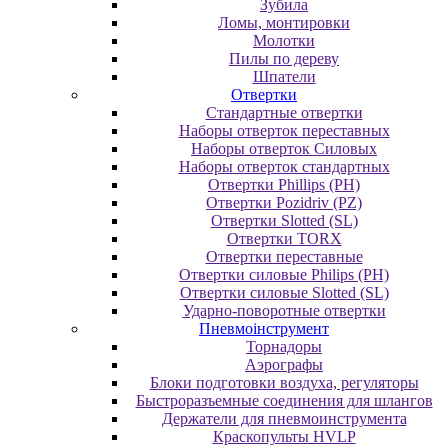
Зубила
Ломы, монтировки
Молотки
Пилы по дереву
Шпатели
Отвертки
Cтандартные отвертки
Наборы отверток переставных
Наборы отверток Силовых
Наборы отверток стандартных
Отвертки Phillips (PH)
Отвертки Pozidriv (PZ)
Отвертки Slotted (SL)
Отвертки TORX
Отвертки переставные
Отвертки силовые Philips (PH)
Отвертки силовые Slotted (SL)
Ударно-поворотные отвертки
Пневмоінструмент
Topнaдopы
Аэрографы
Блоки подготовки воздуха, регуляторы
Быстроразъемные соединения для шлангов
Держатели для пневмоинструмента
Краскопульты HVLP