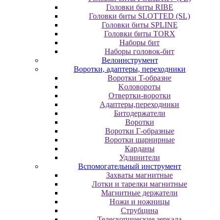
Головки биты RIBE
Головки биты SLOTTED (SL)
Головки биты SPLINE
Головки биты TORX
Наборы бит
Наборы головок-бит
Велоинструмент
Воротки, адаптеры, переходники
Bopoтки T-oбpaзне
Koлoвopoты
Oтвepтки-вopoтки
Адаптеры,переходники
Битодержатели
Воротки
Воротки Г-образные
Воротки шарнирные
Карданы
Удлинители
Вспомогательный инструмент
Захваты магнитные
Лотки и тарелки магнитные
Магнитные держатели
Ножи и ножницы
Струбцина
Телескопические зеркала