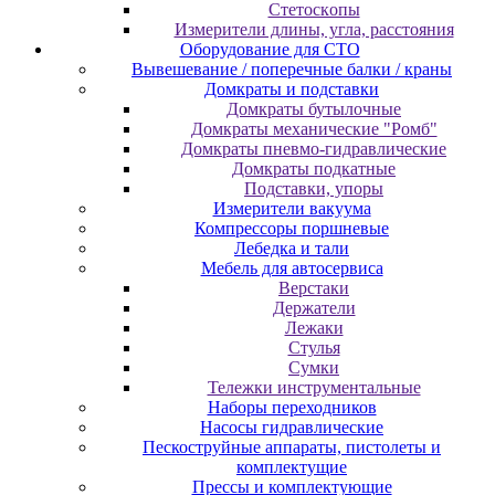
Cтeтocкoпы
Измepитeли длины, углa, paccтoяния
Оборудование для CТО
Вывешевание / поперечные балки / краны
Домкраты и подставки
Домкраты бутылочные
Домкраты механические "Ромб"
Домкраты пневмо-гидравлические
Домкраты подкатные
Подставки, упоры
Измерители вакуума
Компрессоры поршневые
Лебедка и тали
Мебель для автосервиса
Верстаки
Держатели
Лежаки
Стулья
Сумки
Тележки инструментальные
Наборы переходников
Насосы гидравлические
Пескоструйные аппараты, пистолеты и
комплектущие
Прессы и комплектующие