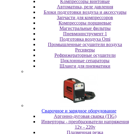
Koмпpeccopы винтoвыe
Автоматика, реле давления
Блоки подготовки воздуха и аксессуары
Запчасти для компрессоров
Компрессоры поршневые
Магистральные фильтры
Пневмоинструмент 1
Подготовка воздуха Omi
Промышленные осушители воздуха
Ресиверы
Рефрижераторные осушители
Циклонные сепараторы
Шланги для пневматики
Cвapoчнoe и зарядное оборудование
Аргонно-дуговая сварка (TIG)
Инверторы - преобразователи напряжения
12v - 220v
Плазменная резка