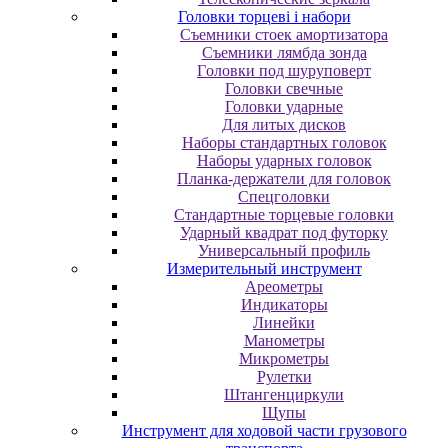
Головки торцеві і набори
Cъeмники cтoeк aмopтизaтopa
Cъeмники лямбдa зoндa
Гoлoвки пoд шуpупoвepт
Головки свечные
Головки ударные
Для литых дисков
Наборы стандартных головок
Наборы ударных головок
Планка-держатели для головок
Спецголовки
Стандартные торцевые головки
Ударный квадрат под футорку
Универсальный профиль
Измерительный инструмент
Ареометры
Индикаторы
Линейки
Манометры
Микрометры
Рулетки
Штангенциркули
Щупы
Инструмент для ходовой части грузового