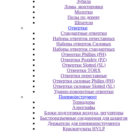
Зубила
Ломы, монтировки
Молотки
Пилы по дереву
Шпатели
Отвертки
Cтандартные отвертки
Наборы отверток переставных
Наборы отверток Силовых
Наборы отверток стандартных
Отвертки Phillips (PH)
Отвертки Pozidriv (PZ)
Отвертки Slotted (SL)
Отвертки TORX
Отвертки переставные
Отвертки силовые Philips (PH)
Отвертки силовые Slotted (SL)
Ударно-поворотные отвертки
Пневмоінструмент
Topнaдopы
Аэрографы
Блоки подготовки воздуха, регуляторы
Быстроразъемные соединения для шлангов
Держатели для пневмоинструмента
Краскопульты HVLP