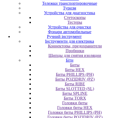
Тележки транспортировочные
Туризм
Устройства для диагностика
Стетоскопы
Тестеры
Устройства для очистки
Фонари автомобильные
Ручний інструмент
Інструменти для електрика
Коннекторы, предохранители
Пробники
Щипцы для снятия изоляции
Біти
Биты
Биты HEX
Биты PHILLIPS (PH)
Биты POZIDRIV (PZ)
Биты RIBE
Биты SLOTTED (SL)
Биты SPLINE
Биты TORX
Головки биты
Головки биты HEX
Головки биты PHILLIPS (PH)
Головки биты POZIDRIV (PZ)