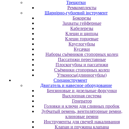
Трещотки
Ремкомплекты
Шарнірно-губцевий інструмент
Бокорезы
Захваты гейферные
Кабелерезы
Клещи и щипцы
Клещи торцевые
Круглогубцы
Кусачки
Наборы съёмников стопорных колец
Пассатижи переставные
Плоскогубцы и пассатижи
Съёмники стопорных колец
Утконосы(длинногубцы)
Специнструмент
Двигатель и навесное оборудование
Бензиновые и дизельные форсунки
Выхлопная система
Генератор
Головки и ключи для сливных пробок
Зубчатый ремень, вентиляторные ремни,
клиновые ремни
Инструменты для свечей накаливания
Клапан и пружина клапана