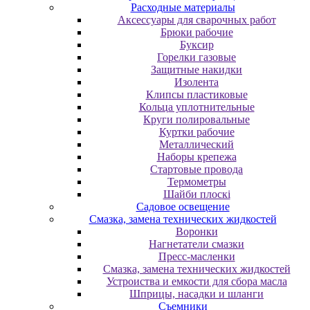
Расходные материалы
Аксессуары для сварочных работ
Брюки рабочие
Буксир
Горелки газовые
Защитные накидки
Изолента
Клипсы пластиковые
Кольца уплотнительные
Круги полировальные
Куртки рабочие
Металлический
Наборы крепежа
Стартовые провода
Термометры
Шайби плоскі
Садовое освещение
Смазка, замена технических жидкостей
Воронки
Нагнетатели смазки
Пресс-масленки
Смазка, замена технических жидкостей
Устроиства и емкости для сбора масла
Шприцы, насадки и шланги
Съемники