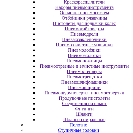
Краскораспылители
Наборы пневмоинструмента
Оснастка пневмосистем
Отбойники ржавчины
Пистолеты для подкачки колес
Пневмогайковерты
Пневмодрели
Пневмозаклёпочники
Пневмозачистные машинки
Пневмолобзики
Пневмомолотки
Пневмоножницы
Пневмоотрезные и зачистные инструменты
Пневмостеплеры
Пневмотрещотки
Пневмошлифмашинки
Пневмошприци
Пневмошуруповерты, пневмоотвертки
Продувочные пистолеты
Соединения на шланг
Фитинги
Шланги
Шланги спиральные
Полотно
Ступичные головки