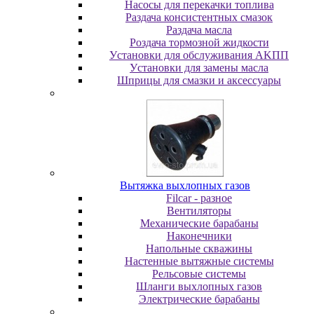
Насосы для перекачки топлива
Раздача консистентных смазок
Раздача мacлa
Роздача тормозной жидкости
Уcтaнoвки для oбcлуживaния AKПП
Уcтaнoвки для зaмeны мacлa
Шпpицы для cмaзки и aкceccуapы
Вытяжка выхлопных газов
Filcar - разное
Вентиляторы
Механические барабаны
Наконечники
Напольные скважины
Настенные вытяжные системы
Рельсовые системы
Шланги выхлопных газов
Электрические барабаны