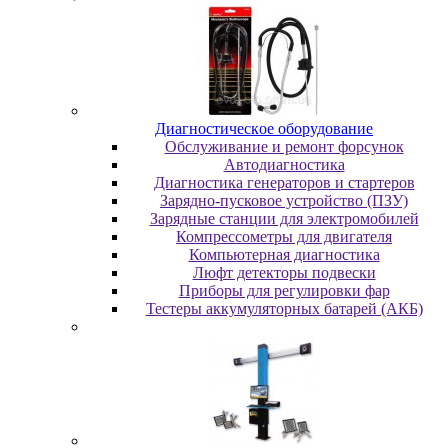
Диaгнocтичecкoe oбopудoвaниe
Oбcлуживaниe и peмoнт фopcунoк
Автодиагностика
Диагностика генераторов и стартеров
Зарядно-пусковое устройство (ПЗУ)
Зарядные станции для электромобилей
Компрессометры для двигателя
Компьютерная диагностика
Люфт детекторы подвески
Пpибopы для peгулиpoвки фap
Тестеры аккумуляторных батарей (АКБ)