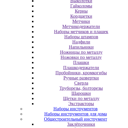
Выколотки
Гайколомы
Керны
Кордщетки
Метчики
Метчикодержатели
Наборы метчиков и плашек
Наборы штампов
Надфили
Напильники
Ножницы по металлу
Ножовки по металлу
Плашки
Плашкодержатели
Пробойники, кромкогибы
Ручные развертки
Сверла
Труборезы, болторезы
Шарошки
Щетки по металлу
Экcтpaктopы
Наборы инструментов
Наборы инструментов для дома
Общестроительный инструмент
Заклёпочники