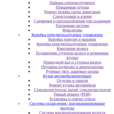
Наборы специнструмента
Поршневая группа
Ремонт резьбы свечи зажигания
Спецголовки и ключи
Съемники и преспособления для сальников
Топливная система
Фиксаторы
Коробка передач/ось/рулевое управление
Коробка передач и маховик
Коробка передач/ось/рулевое управление
Крепление колеса
Подшипник ступицы колеса и резиновые
втулки
Приводной вал и ступица колеса
Пружина подвески и амортизаторы
Рулевые тяги, шаровые опоры
Кузов автомобиля/интерьер
Отделка и панели
Ремонт кузова автомобиля
Стеклоочиститель/ рычаг стеклоочистителя
Умный ремонт (PDR)
Установка и снятие стекла
Система охлаждения / кондиционирование
воздуха
Система кондиционирования воздуха