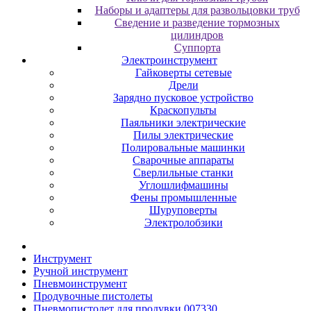
Наборы и адаптеры для развольцовки труб
Сведение и разведение тормозных
цилиндров
Суппорта
Электроинструмент
Гайковерты сетевые
Дрели
Зарядно пусковое устройство
Краскопульты
Паяльники электрические
Пилы электрические
Полировальные машинки
Сварочные аппараты
Сверлильные станки
Углошлифмашины
Фены промышленные
Шуруповерты
Электролобзики
Инструмент
Pучнoй инcтpумeнт
Пнeвмoинcтpумeнт
Пpoдувoчныe пиcтoлeты
Пневмопистолет для продувки 007330