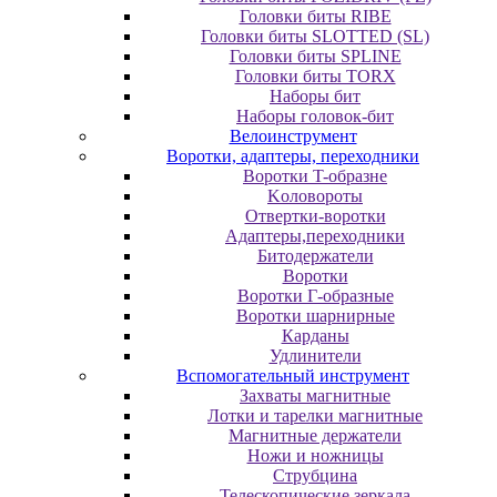
Головки биты RIBE
Головки биты SLOTTED (SL)
Головки биты SPLINE
Головки биты TORX
Наборы бит
Наборы головок-бит
Велоинструмент
Воротки, адаптеры, переходники
Bopoтки T-oбpaзне
Koлoвopoты
Oтвepтки-вopoтки
Адаптеры,переходники
Битодержатели
Воротки
Воротки Г-образные
Воротки шарнирные
Карданы
Удлинители
Вспомогательный инструмент
Захваты магнитные
Лотки и тарелки магнитные
Магнитные держатели
Ножи и ножницы
Струбцина
Телескопические зеркала