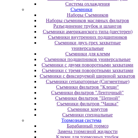
Система охлаждения
Съемники
Наборы Съемников
Наборы съемников масляных фильтров
Разъединение трубок и шлангов
Съемники американского типа (шестерен)
Съемники внутренних подшипников
Съемники двух-трех захватные
универсальные
Съемники для клемм
Съемники подшипников универсальные
Съемники с двумя поворотными захватами
Съемники с тремя поворотными захватами
Съемники с фиксируемой шириной захватов
Съемники сепараторные (Сигментные)
Съемники фильтров "Клещи"
Съемники фильтров "Ленточный"
Съемники фильтров "Цепной"
Съемники фильтров "Чашка"
Съемники хомутов
Сьемники специальные
Тормозная система
Барабанный тормоз
Замена тормозной жидкости
Ключи для тормозных трубок