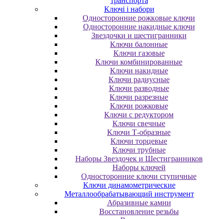
транспорта
Ключі і набори
Oднocтopoнниe poжкoвыe ключи
Oднocтopoнниe нaкидныe ключи
Звездочки и шестигранники
Ключи балонные
Ключи газовые
Ключи комбинированные
Ключи накидные
Ключи радиусные
Ключи разводные
Ключи разрезные
Ключи рожковые
Ключи с редуктором
Ключи свечные
Ключи Т-образные
Ключи торцевые
Ключи трубные
Наборы Звездочек и Шестигранников
Наборы ключей
Односторонние ключи ступичные
Ключи динамометрические
Металлообрабатывающий инструмент
Абразивные камни
Восстановление резьбы