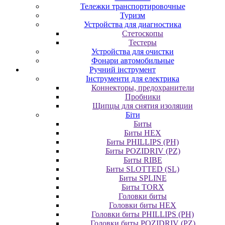
Тележки транспортировочные
Туризм
Устройства для диагностика
Стетоскопы
Тестеры
Устройства для очистки
Фонари автомобильные
Ручний інструмент
Інструменти для електрика
Коннекторы, предохранители
Пробники
Щипцы для снятия изоляции
Біти
Биты
Биты HEX
Биты PHILLIPS (PH)
Биты POZIDRIV (PZ)
Биты RIBE
Биты SLOTTED (SL)
Биты SPLINE
Биты TORX
Головки биты
Головки биты HEX
Головки биты PHILLIPS (PH)
Головки биты POZIDRIV (PZ)