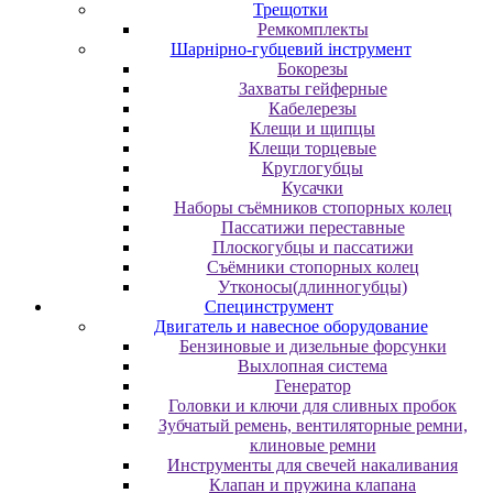
Трещотки
Ремкомплекты
Шарнірно-губцевий інструмент
Бокорезы
Захваты гейферные
Кабелерезы
Клещи и щипцы
Клещи торцевые
Круглогубцы
Кусачки
Наборы съёмников стопорных колец
Пассатижи переставные
Плоскогубцы и пассатижи
Съёмники стопорных колец
Утконосы(длинногубцы)
Специнструмент
Двигатель и навесное оборудование
Бензиновые и дизельные форсунки
Выхлопная система
Генератор
Головки и ключи для сливных пробок
Зубчатый ремень, вентиляторные ремни,
клиновые ремни
Инструменты для свечей накаливания
Клапан и пружина клапана