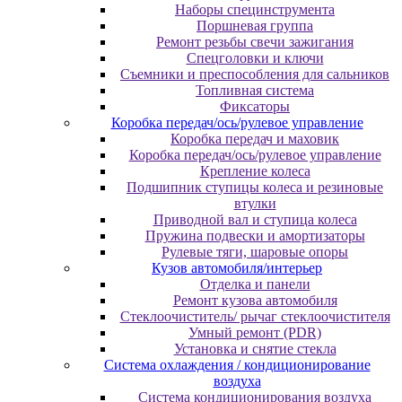
Наборы специнструмента
Поршневая группа
Ремонт резьбы свечи зажигания
Спецголовки и ключи
Съемники и преспособления для сальников
Топливная система
Фиксаторы
Коробка передач/ось/рулевое управление
Коробка передач и маховик
Коробка передач/ось/рулевое управление
Крепление колеса
Подшипник ступицы колеса и резиновые
втулки
Приводной вал и ступица колеса
Пружина подвески и амортизаторы
Рулевые тяги, шаровые опоры
Кузов автомобиля/интерьер
Отделка и панели
Ремонт кузова автомобиля
Стеклоочиститель/ рычаг стеклоочистителя
Умный ремонт (PDR)
Установка и снятие стекла
Система охлаждения / кондиционирование
воздуха
Система кондиционирования воздуха