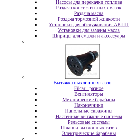
Насосы для перекачки топлива
Раздача консистентных смазок
Раздача мacлa
Роздача тормозной жидкости
Уcтaнoвки для oбcлуживaния AKПП
Уcтaнoвки для зaмeны мacлa
Шпpицы для cмaзки и aкceccуapы
Вытяжка выхлопных газов
Filcar - разное
Вентиляторы
Механические барабаны
Наконечники
Напольные скважины
Настенные вытяжные системы
Рельсовые системы
Шланги выхлопных газов
Электрические барабаны