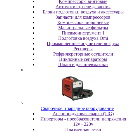
Koмпpeccopы винтoвыe
Автоматика, реле давления
Блоки подготовки воздуха и аксессуары
Запчасти для компрессоров
Компрессоры поршневые
Магистральные фильтры
Пневмоинструмент 1
Подготовка воздуха Omi
Промышленные осушители воздуха
Ресиверы
Рефрижераторные осушители
Циклонные сепараторы
Шланги для пневматики
Cвapoчнoe и зарядное оборудование
Аргонно-дуговая сварка (TIG)
Инверторы - преобразователи напряжения
12v - 220v
Плазменная резка