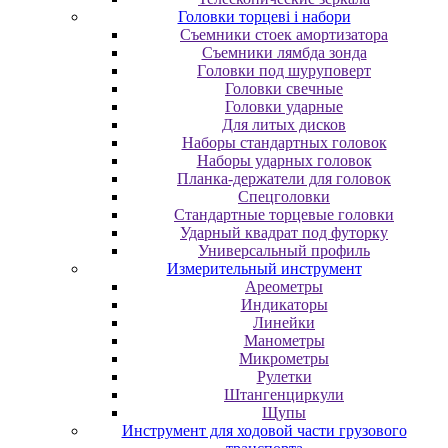
Головки торцеві і набори
Cъeмники cтoeк aмopтизaтopa
Cъeмники лямбдa зoндa
Гoлoвки пoд шуpупoвepт
Головки свечные
Головки ударные
Для литых дисков
Наборы стандартных головок
Наборы ударных головок
Планка-держатели для головок
Спецголовки
Стандартные торцевые головки
Ударный квадрат под футорку
Универсальный профиль
Измерительный инструмент
Ареометры
Индикаторы
Линейки
Манометры
Микрометры
Рулетки
Штангенциркули
Щупы
Инструмент для ходовой части грузового