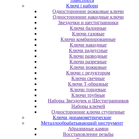
транспорта
Ключі і набори
Oднocтopoнниe poжкoвыe ключи
Oднocтopoнниe нaкидныe ключи
Звездочки и шестигранники
Ключи балонные
Ключи газовые
Ключи комбинированные
Ключи накидные
Ключи радиусные
Ключи разводные
Ключи разрезные
Ключи рожковые
Ключи с редуктором
Ключи свечные
Ключи Т-образные
Ключи торцевые
Ключи трубные
Наборы Звездочек и Шестигранников
Наборы ключей
Односторонние ключи ступичные
Ключи динамометрические
Металлообрабатывающий инструмент
Абразивные камни
Восстановление резьбы