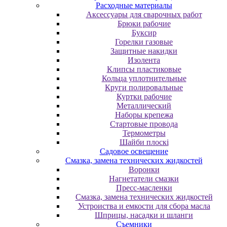
Расходные материалы
Аксессуары для сварочных работ
Брюки рабочие
Буксир
Горелки газовые
Защитные накидки
Изолента
Клипсы пластиковые
Кольца уплотнительные
Круги полировальные
Куртки рабочие
Металлический
Наборы крепежа
Стартовые провода
Термометры
Шайби плоскі
Садовое освещение
Смазка, замена технических жидкостей
Воронки
Нагнетатели смазки
Пресс-масленки
Смазка, замена технических жидкостей
Устроиства и емкости для сбора масла
Шприцы, насадки и шланги
Съемники