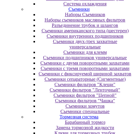
Система охлаждения
Съемники
Наборы Съемников
Наборы съемников масляных фильтров
Разъединение трубок и шлангов
Съемники американского типа (шестерен)
Съемники внутренних подшипников
Съемники двух-трех захватные
универсальные
Съемники для клемм
Съемники подшипников универсальные
Съемники с двумя поворотными захватами
Съемники с тремя поворотными захватами
Съемники с фиксируемой шириной захватов
Съемники сепараторные (Сигментные)
Съемники фильтров "Клещи"
Съемники фильтров "Ленточный"
Съемники фильтров "Цепной"
Съемники фильтров "Чашка"
Съемники хомутов
Сьемники специальные
Тормозная система
Барабанный тормоз
Замена тормозной жидкости
Ключи для тормозных трубок