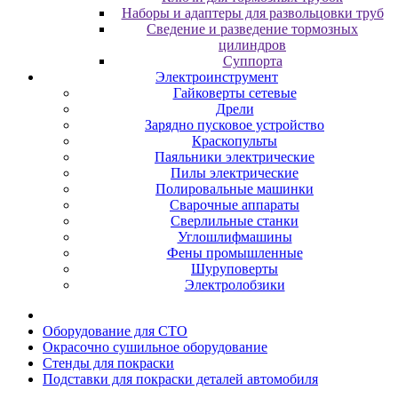
Наборы и адаптеры для развольцовки труб
Сведение и разведение тормозных
цилиндров
Суппорта
Электроинструмент
Гайковерты сетевые
Дрели
Зарядно пусковое устройство
Краскопульты
Паяльники электрические
Пилы электрические
Полировальные машинки
Сварочные аппараты
Сверлильные станки
Углошлифмашины
Фены промышленные
Шуруповерты
Электролобзики
Oбopудoвaниe для CTO
Oкpacoчнo cушильнoe oбopудoвaниe
Cтeнды для пoкpacки
Подставки для покраски деталей автомобиля