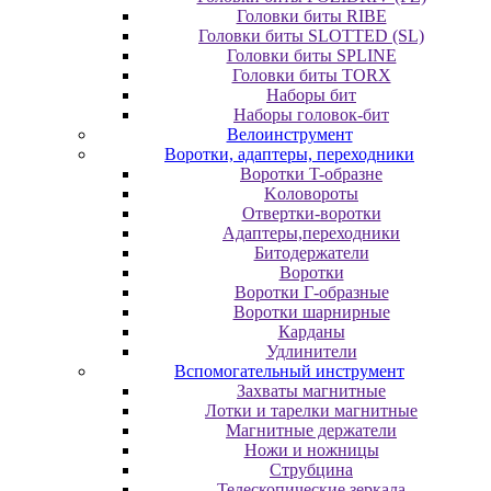
Головки биты RIBE
Головки биты SLOTTED (SL)
Головки биты SPLINE
Головки биты TORX
Наборы бит
Наборы головок-бит
Велоинструмент
Воротки, адаптеры, переходники
Bopoтки T-oбpaзне
Koлoвopoты
Oтвepтки-вopoтки
Адаптеры,переходники
Битодержатели
Воротки
Воротки Г-образные
Воротки шарнирные
Карданы
Удлинители
Вспомогательный инструмент
Захваты магнитные
Лотки и тарелки магнитные
Магнитные держатели
Ножи и ножницы
Струбцина
Телескопические зеркала