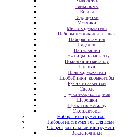
Выколотки
Гайколомы
Керны
Кордщетки
Метчики
Метчикодержатели
Наборы метчиков и плашек
Наборы штампов
Надфили
Напильники
Ножницы по металлу
Ножовки по металлу
Плашки
Плашкодержатели
Пробойники, кромкогибы
Ручные развертки
Сверла
Труборезы, болторезы
Шарошки
Щетки по металлу
Экcтpaктopы
Наборы инструментов
Наборы инструментов для дома
Общестроительный инструмент
Заклёпочники