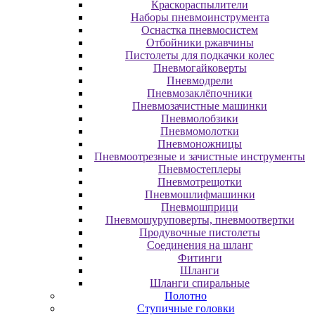
Краскораспылители
Наборы пневмоинструмента
Оснастка пневмосистем
Отбойники ржавчины
Пистолеты для подкачки колес
Пневмогайковерты
Пневмодрели
Пневмозаклёпочники
Пневмозачистные машинки
Пневмолобзики
Пневмомолотки
Пневмоножницы
Пневмоотрезные и зачистные инструменты
Пневмостеплеры
Пневмотрещотки
Пневмошлифмашинки
Пневмошприци
Пневмошуруповерты, пневмоотвертки
Продувочные пистолеты
Соединения на шланг
Фитинги
Шланги
Шланги спиральные
Полотно
Ступичные головки