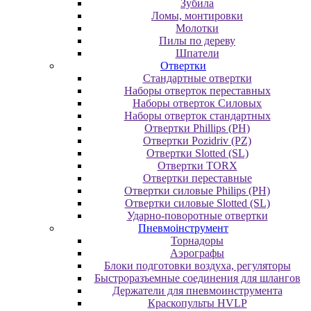
Зубила
Ломы, монтировки
Молотки
Пилы по дереву
Шпатели
Отвертки
Cтандартные отвертки
Наборы отверток переставных
Наборы отверток Силовых
Наборы отверток стандартных
Отвертки Phillips (PH)
Отвертки Pozidriv (PZ)
Отвертки Slotted (SL)
Отвертки TORX
Отвертки переставные
Отвертки силовые Philips (PH)
Отвертки силовые Slotted (SL)
Ударно-поворотные отвертки
Пневмоінструмент
Topнaдopы
Аэрографы
Блоки подготовки воздуха, регуляторы
Быстроразъемные соединения для шлангов
Держатели для пневмоинструмента
Краскопульты HVLP