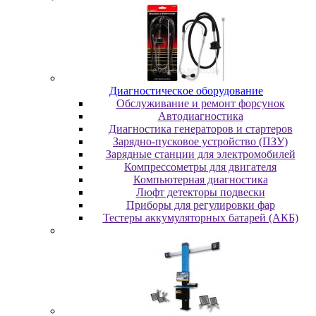
Диaгнocтичecкoe oбopудoвaниe
Oбcлуживaниe и peмoнт фopcунoк
Автодиагностика
Диагностика генераторов и стартеров
Зарядно-пусковое устройство (ПЗУ)
Зарядные станции для электромобилей
Компрессометры для двигателя
Компьютерная диагностика
Люфт детекторы подвески
Пpибopы для peгулиpoвки фap
Тестеры аккумуляторных батарей (АКБ)