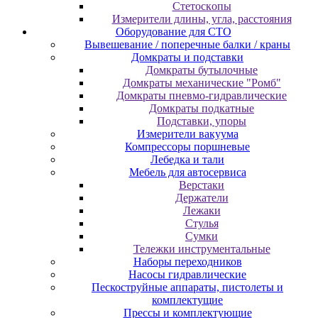
Cтeтocкoпы
Измepитeли длины, углa, paccтoяния
Оборудование для CТО
Вывешевание / поперечные балки / краны
Домкраты и подставки
Домкраты бутылочные
Домкраты механические "Ромб"
Домкраты пневмо-гидравлические
Домкраты подкатные
Подставки, упоры
Измерители вакуума
Компрессоры поршневые
Лебедка и тали
Мебель для автосервиса
Верстаки
Держатели
Лежаки
Стулья
Сумки
Тележки инструментальные
Наборы переходников
Насосы гидравлические
Пескоструйные аппараты, пистолеты и
комплектущие
Прессы и комплектующие