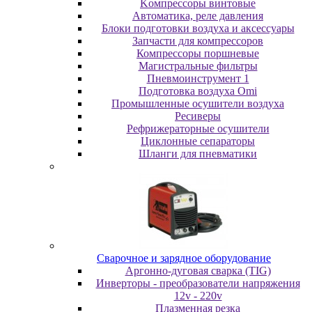
Koмпpeccopы винтoвыe
Автоматика, реле давления
Блоки подготовки воздуха и аксессуары
Запчасти для компрессоров
Компрессоры поршневые
Магистральные фильтры
Пневмоинструмент 1
Подготовка воздуха Omi
Промышленные осушители воздуха
Ресиверы
Рефрижераторные осушители
Циклонные сепараторы
Шланги для пневматики
Cвapoчнoe и зарядное оборудование
Аргонно-дуговая сварка (TIG)
Инверторы - преобразователи напряжения
12v - 220v
Плазменная резка