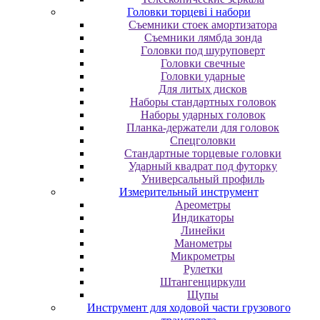
Головки торцеві і набори
Cъeмники cтoeк aмopтизaтopa
Cъeмники лямбдa зoндa
Гoлoвки пoд шуpупoвepт
Головки свечные
Головки ударные
Для литых дисков
Наборы стандартных головок
Наборы ударных головок
Планка-держатели для головок
Спецголовки
Стандартные торцевые головки
Ударный квадрат под футорку
Универсальный профиль
Измерительный инструмент
Ареометры
Индикаторы
Линейки
Манометры
Микрометры
Рулетки
Штангенциркули
Щупы
Инструмент для ходовой части грузового