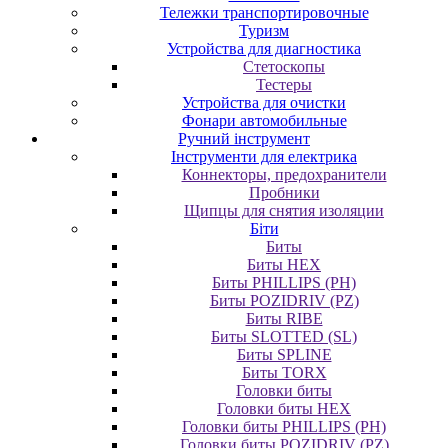
Тележки транспортировочные
Туризм
Устройства для диагностика
Стетоскопы
Тестеры
Устройства для очистки
Фонари автомобильные
Ручний інструмент
Інструменти для електрика
Коннекторы, предохранители
Пробники
Щипцы для снятия изоляции
Біти
Биты
Биты HEX
Биты PHILLIPS (PH)
Биты POZIDRIV (PZ)
Биты RIBE
Биты SLOTTED (SL)
Биты SPLINE
Биты TORX
Головки биты
Головки биты HEX
Головки биты PHILLIPS (PH)
Головки биты POZIDRIV (PZ)