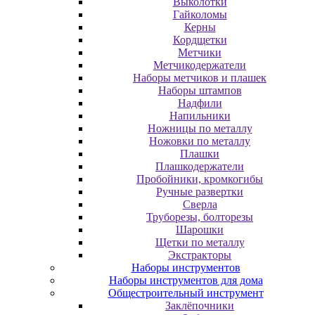
Выколотки
Гайколомы
Керны
Кордщетки
Метчики
Метчикодержатели
Наборы метчиков и плашек
Наборы штампов
Надфили
Напильники
Ножницы по металлу
Ножовки по металлу
Плашки
Плашкодержатели
Пробойники, кромкогибы
Ручные развертки
Сверла
Труборезы, болторезы
Шарошки
Щетки по металлу
Экcтpaктopы
Наборы инструментов
Наборы инструментов для дома
Общестроительный инструмент
Заклёпочники