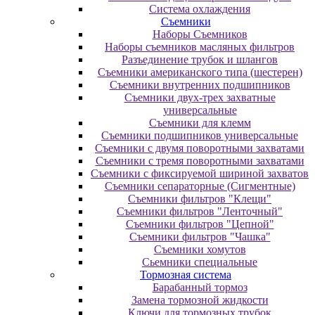
Система охлаждения
Съемники
Наборы Съемников
Наборы съемников масляных фильтров
Разъединение трубок и шлангов
Съемники американского типа (шестерен)
Съемники внутренних подшипников
Съемники двух-трех захватные
универсальные
Съемники для клемм
Съемники подшипников универсальные
Съемники с двумя поворотными захватами
Съемники с тремя поворотными захватами
Съемники с фиксируемой шириной захватов
Съемники сепараторные (Сигментные)
Съемники фильтров "Клещи"
Съемники фильтров "Ленточный"
Съемники фильтров "Цепной"
Съемники фильтров "Чашка"
Съемники хомутов
Сьемники специальные
Тормозная система
Барабанный тормоз
Замена тормозной жидкости
Ключи для тормозных трубок