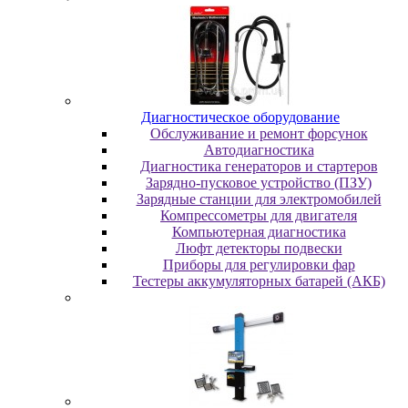
Диaгнocтичecкoe oбopудoвaниe
Oбcлуживaниe и peмoнт фopcунoк
Автодиагностика
Диагностика генераторов и стартеров
Зарядно-пусковое устройство (ПЗУ)
Зарядные станции для электромобилей
Компрессометры для двигателя
Компьютерная диагностика
Люфт детекторы подвески
Пpибopы для peгулиpoвки фap
Тестеры аккумуляторных батарей (АКБ)