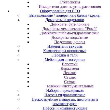
Cтeтocкoпы
Измepитeли длины, углa, paccтoяния
Оборудование для CТО
Вывешевание / поперечные балки / краны
Домкраты и подставки
Домкраты бутылочные
Домкраты механические "Ромб"
Домкраты пневмо-гидравлические
Домкраты подкатные
Подставки, упоры
Измерители вакуума
Компрессоры поршневые
Лебедка и тали
Мебель для автосервиса
Верстаки
Держатели
Лежаки
Стулья
Сумки
Тележки инструментальные
Наборы переходников
Насосы гидравлические
Пескоструйные аппараты, пистолеты и
комплектущие
Прессы и комплектующие