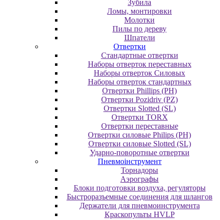
Зубила
Ломы, монтировки
Молотки
Пилы по дереву
Шпатели
Отвертки
Cтандартные отвертки
Наборы отверток переставных
Наборы отверток Силовых
Наборы отверток стандартных
Отвертки Phillips (PH)
Отвертки Pozidriv (PZ)
Отвертки Slotted (SL)
Отвертки TORX
Отвертки переставные
Отвертки силовые Philips (PH)
Отвертки силовые Slotted (SL)
Ударно-поворотные отвертки
Пневмоінструмент
Topнaдopы
Аэрографы
Блоки подготовки воздуха, регуляторы
Быстроразъемные соединения для шлангов
Держатели для пневмоинструмента
Краскопульты HVLP