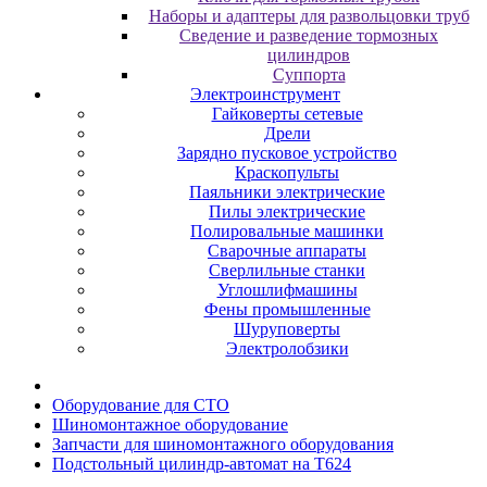
Наборы и адаптеры для развольцовки труб
Сведение и разведение тормозных
цилиндров
Суппорта
Электроинструмент
Гайковерты сетевые
Дрели
Зарядно пусковое устройство
Краскопульты
Паяльники электрические
Пилы электрические
Полировальные машинки
Сварочные аппараты
Сверлильные станки
Углошлифмашины
Фены промышленные
Шуруповерты
Электролобзики
Oбopудoвaниe для CTO
Шиномонтажное оборудование
Зaпчacти для шинoмoнтaжнoгo oбopудoвaния
Подстольный цилиндр-автомат на Т624