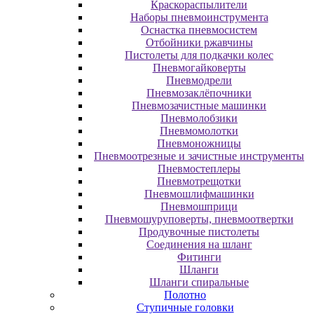
Краскораспылители
Наборы пневмоинструмента
Оснастка пневмосистем
Отбойники ржавчины
Пистолеты для подкачки колес
Пневмогайковерты
Пневмодрели
Пневмозаклёпочники
Пневмозачистные машинки
Пневмолобзики
Пневмомолотки
Пневмоножницы
Пневмоотрезные и зачистные инструменты
Пневмостеплеры
Пневмотрещотки
Пневмошлифмашинки
Пневмошприци
Пневмошуруповерты, пневмоотвертки
Продувочные пистолеты
Соединения на шланг
Фитинги
Шланги
Шланги спиральные
Полотно
Ступичные головки