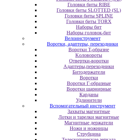
Головки биты RIBE
Головки биты SLOTTED (SL)
Головки биты SPLINE
Головки биты TORX
Наборы бит
Наборы головок-бит
Велоинструмент
Воротки, адаптеры, переходники
Bopoтки T-oбpaзне
Koлoвopoты
Oтвepтки-вopoтки
Адаптеры,переходники
Битодержатели
Воротки
Воротки Г-образные
Воротки шарнирные
Карданы
Удлинители
Вспомогательный инструмент
Захваты магнитные
Лотки и тарелки магнитные
Магнитные держатели
Ножи и ножницы
Струбцина
Телескопические зеркала