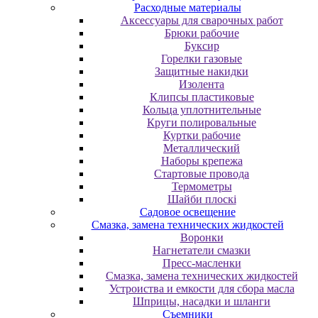
Расходные материалы
Аксессуары для сварочных работ
Брюки рабочие
Буксир
Горелки газовые
Защитные накидки
Изолента
Клипсы пластиковые
Кольца уплотнительные
Круги полировальные
Куртки рабочие
Металлический
Наборы крепежа
Стартовые провода
Термометры
Шайби плоскі
Садовое освещение
Смазка, замена технических жидкостей
Воронки
Нагнетатели смазки
Пресс-масленки
Смазка, замена технических жидкостей
Устроиства и емкости для сбора масла
Шприцы, насадки и шланги
Съемники