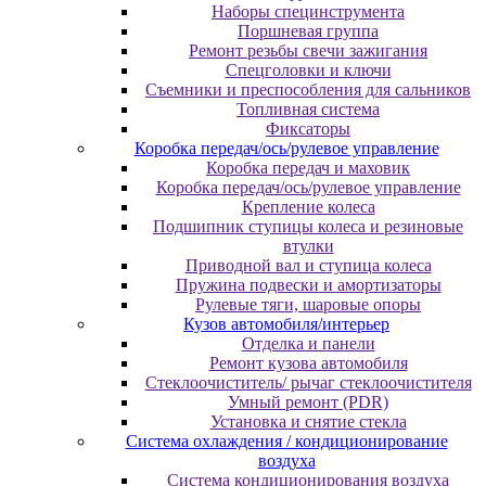
Наборы специнструмента
Поршневая группа
Ремонт резьбы свечи зажигания
Спецголовки и ключи
Съемники и преспособления для сальников
Топливная система
Фиксаторы
Коробка передач/ось/рулевое управление
Коробка передач и маховик
Коробка передач/ось/рулевое управление
Крепление колеса
Подшипник ступицы колеса и резиновые
втулки
Приводной вал и ступица колеса
Пружина подвески и амортизаторы
Рулевые тяги, шаровые опоры
Кузов автомобиля/интерьер
Отделка и панели
Ремонт кузова автомобиля
Стеклоочиститель/ рычаг стеклоочистителя
Умный ремонт (PDR)
Установка и снятие стекла
Система охлаждения / кондиционирование
воздуха
Система кондиционирования воздуха