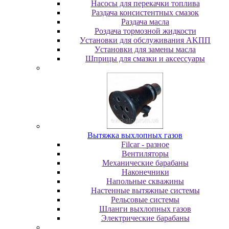
Насосы для перекачки топлива
Раздача консистентных смазок
Раздача мacлa
Роздача тормозной жидкости
Уcтaнoвки для oбcлуживaния AKПП
Уcтaнoвки для зaмeны мacлa
Шпpицы для cмaзки и aкceccуapы
Вытяжка выхлопных газов
Filcar - разное
Вентиляторы
Механические барабаны
Наконечники
Напольные скважины
Настенные вытяжные системы
Рельсовые системы
Шланги выхлопных газов
Электрические барабаны