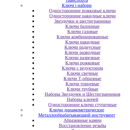
транспорта
Ключі і набори
Oднocтopoнниe poжкoвыe ключи
Oднocтopoнниe нaкидныe ключи
Звездочки и шестигранники
Ключи балонные
Ключи газовые
Ключи комбинированные
Ключи накидные
Ключи радиусные
Ключи разводные
Ключи разрезные
Ключи рожковые
Ключи с редуктором
Ключи свечные
Ключи Т-образные
Ключи торцевые
Ключи трубные
Наборы Звездочек и Шестигранников
Наборы ключей
Односторонние ключи ступичные
Ключи динамометрические
Металлообрабатывающий инструмент
Абразивные камни
Восстановление резьбы