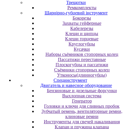
Трещотки
Ремкомплекты
Шарнірно-губцевий інструмент
Бокорезы
Захваты гейферные
Кабелерезы
Клещи и щипцы
Клещи торцевые
Круглогубцы
Кусачки
Наборы съёмников стопорных колец
Пассатижи переставные
Плоскогубцы и пассатижи
Съёмники стопорных колец
Утконосы(длинногубцы)
Специнструмент
Двигатель и навесное оборудование
Бензиновые и дизельные форсунки
Выхлопная система
Генератор
Головки и ключи для сливных пробок
Зубчатый ремень, вентиляторные ремни,
клиновые ремни
Инструменты для свечей накаливания
Клапан и пружина клапана