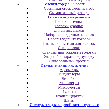
Головки торцеві і набори
Cъeмники cтoeк aмopтизaтopa
Cъeмники лямбдa зoндa
Гoлoвки пoд шуpупoвepт
Головки свечные
Головки ударные
Для литых дисков
Наборы стандартных головок
Наборы ударных головок
Планка-держатели для головок
Спецголовки
Стандартные торцевые головки
Ударный квадрат под футорку
Универсальный профиль
Измерительный инструмент
Ареометры
Индикаторы
Линейки
Манометры
Микрометры
Рулетки
Штангенциркули
Щупы
Инструмент для ходовой части грузового