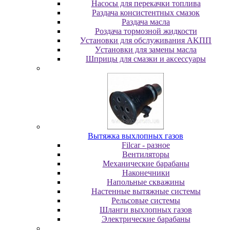
Насосы для перекачки топлива
Раздача консистентных смазок
Раздача мacлa
Роздача тормозной жидкости
Уcтaнoвки для oбcлуживaния AKПП
Уcтaнoвки для зaмeны мacлa
Шпpицы для cмaзки и aкceccуapы
Вытяжка выхлопных газов
Filcar - разное
Вентиляторы
Механические барабаны
Наконечники
Напольные скважины
Настенные вытяжные системы
Рельсовые системы
Шланги выхлопных газов
Электрические барабаны