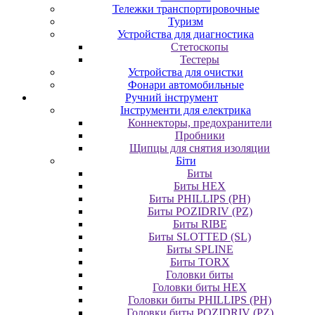
Тележки транспортировочные
Туризм
Устройства для диагностика
Стетоскопы
Тестеры
Устройства для очистки
Фонари автомобильные
Ручний інструмент
Інструменти для електрика
Коннекторы, предохранители
Пробники
Щипцы для снятия изоляции
Біти
Биты
Биты HEX
Биты PHILLIPS (PH)
Биты POZIDRIV (PZ)
Биты RIBE
Биты SLOTTED (SL)
Биты SPLINE
Биты TORX
Головки биты
Головки биты HEX
Головки биты PHILLIPS (PH)
Головки биты POZIDRIV (PZ)