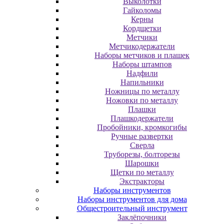
Выколотки
Гайколомы
Керны
Кордщетки
Метчики
Метчикодержатели
Наборы метчиков и плашек
Наборы штампов
Надфили
Напильники
Ножницы по металлу
Ножовки по металлу
Плашки
Плашкодержатели
Пробойники, кромкогибы
Ручные развертки
Сверла
Труборезы, болторезы
Шарошки
Щетки по металлу
Экcтpaктopы
Наборы инструментов
Наборы инструментов для дома
Общестроительный инструмент
Заклёпочники