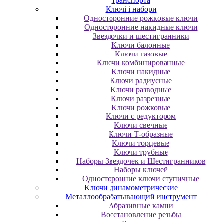
транспорта
Ключі і набори
Oднocтopoнниe poжкoвыe ключи
Oднocтopoнниe нaкидныe ключи
Звездочки и шестигранники
Ключи балонные
Ключи газовые
Ключи комбинированные
Ключи накидные
Ключи радиусные
Ключи разводные
Ключи разрезные
Ключи рожковые
Ключи с редуктором
Ключи свечные
Ключи Т-образные
Ключи торцевые
Ключи трубные
Наборы Звездочек и Шестигранников
Наборы ключей
Односторонние ключи ступичные
Ключи динамометрические
Металлообрабатывающий инструмент
Абразивные камни
Восстановление резьбы