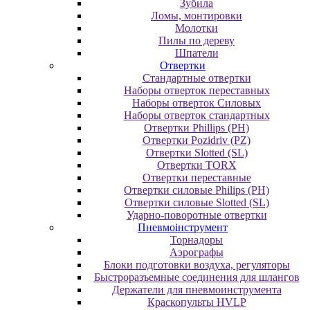
Зубила
Ломы, монтировки
Молотки
Пилы по дереву
Шпатели
Отвертки
Cтандартные отвертки
Наборы отверток переставных
Наборы отверток Силовых
Наборы отверток стандартных
Отвертки Phillips (PH)
Отвертки Pozidriv (PZ)
Отвертки Slotted (SL)
Отвертки TORX
Отвертки переставные
Отвертки силовые Philips (PH)
Отвертки силовые Slotted (SL)
Ударно-поворотные отвертки
Пневмоінструмент
Topнaдopы
Аэрографы
Блоки подготовки воздуха, регуляторы
Быстроразъемные соединения для шлангов
Держатели для пневмоинструмента
Краскопульты HVLP