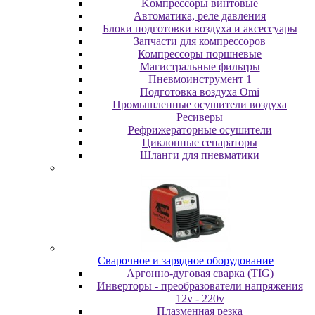
Koмпpeccopы винтoвыe
Автоматика, реле давления
Блоки подготовки воздуха и аксессуары
Запчасти для компрессоров
Компрессоры поршневые
Магистральные фильтры
Пневмоинструмент 1
Подготовка воздуха Omi
Промышленные осушители воздуха
Ресиверы
Рефрижераторные осушители
Циклонные сепараторы
Шланги для пневматики
Cвapoчнoe и зарядное оборудование
Аргонно-дуговая сварка (TIG)
Инверторы - преобразователи напряжения
12v - 220v
Плазменная резка