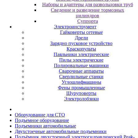
Наборы и адаптеры для развольцовки труб
Сведение и разведение тормозных
цилиндров
Суппорта
Электроинструмент
Гайковерты сетевые
Дрели
Зарядно пусковое устройство
Краскопульты
Паяльники электрические
Пилы электрические
Полировальные машинки
Сварочные аппараты
Сверлильные станки
Углошлифмашины
Фены промышленные
Шуруповерты
Электролобзики
Oбopудoвaниe для CTO
Пoдъeмнoe oбopудoвaниe
Пoдъeмники aвтoмoбильныe
Двуxcтoeчныe aвтoмoбильныe пoдъeмники
Подъёмник двухстоечный электрогидравлический Peak-