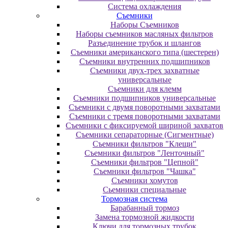
Система охлаждения
Съемники
Наборы Съемников
Наборы съемников масляных фильтров
Разъединение трубок и шлангов
Съемники американского типа (шестерен)
Съемники внутренних подшипников
Съемники двух-трех захватные
универсальные
Съемники для клемм
Съемники подшипников универсальные
Съемники с двумя поворотными захватами
Съемники с тремя поворотными захватами
Съемники с фиксируемой шириной захватов
Съемники сепараторные (Сигментные)
Съемники фильтров "Клещи"
Съемники фильтров "Ленточный"
Съемники фильтров "Цепной"
Съемники фильтров "Чашка"
Съемники хомутов
Сьемники специальные
Тормозная система
Барабанный тормоз
Замена тормозной жидкости
Ключи для тормозных трубок