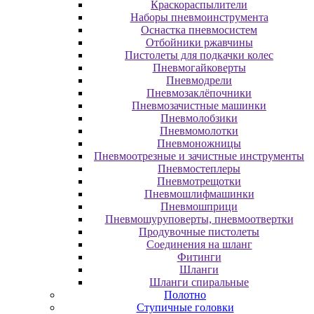
Краскораспылители
Наборы пневмоинструмента
Оснастка пневмосистем
Отбойники ржавчины
Пистолеты для подкачки колес
Пневмогайковерты
Пневмодрели
Пневмозаклёпочники
Пневмозачистные машинки
Пневмолобзики
Пневмомолотки
Пневмоножницы
Пневмоотрезные и зачистные инструменты
Пневмостеплеры
Пневмотрещотки
Пневмошлифмашинки
Пневмошприци
Пневмошуруповерты, пневмоотвертки
Продувочные пистолеты
Соединения на шланг
Фитинги
Шланги
Шланги спиральные
Полотно
Ступичные головки