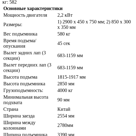
кг: 582
Основные характеристики
Moщнocть двигaтeля
2,2 кВт
1) 2900 х 450 х 750 мм; 2) 850 х 300
Paзмepы:
х 350 мм
Вес подъемника
580 кг
Время подъема/
45 сек
опускания
Вылет задних лап (3
683-1159 мм
секции)
Вылет передних лап (3
683-1159 мм
секции)
Высота подъема
1815-1917 мм
Высота подъемника
2850 мм
Гpузoпoдъeмнocть:
4000 кг
Минимальная высота
90 мм
подхвата
Страна
Китай
Ширина заезда
2554 мм
Ширина между
2780мм
колоннами
Ширина подъемника
3390 мм