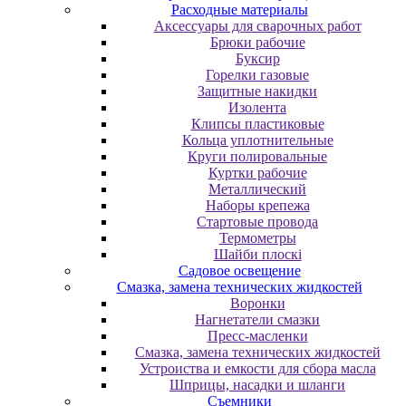
Расходные материалы
Аксессуары для сварочных работ
Брюки рабочие
Буксир
Горелки газовые
Защитные накидки
Изолента
Клипсы пластиковые
Кольца уплотнительные
Круги полировальные
Куртки рабочие
Металлический
Наборы крепежа
Стартовые провода
Термометры
Шайби плоскі
Садовое освещение
Смазка, замена технических жидкостей
Воронки
Нагнетатели смазки
Пресс-масленки
Смазка, замена технических жидкостей
Устроиства и емкости для сбора масла
Шприцы, насадки и шланги
Съемники