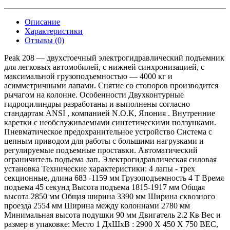
Описание
Характеристики
Отзывы (0)
Peak 208 — двухстоечный электрогидравлический подъемник
для легковых автомобилей, с нижней синхронизацией, с
максимальной грузоподъемностью — 4000 кг и
асимметричными лапами. Снятие со стопоров производится
рычагом на колонне. Особенности Двухконтурные
гидроцилиндры разработаны и выполнены согласно
стандартам ANSI , компанией N.O.K, Япония . Внутренние
каретки с необслуживаемыми синтетическими ползунками.
Пневматическое предохранительное устройство Система с
цепным приводом для работы с большими нагрузками и
регулируемые подъемные проставки. Автоматический
ограничитель подъема лап. Электрогидравлическая силовая
установка Технические характеристики: 4 лапы - трех
секционные, длина 683 -1159 мм Грузоподъемность 4 T Время
подъема 45 секунд Высота подъема 1815-1917 мм Общая
высота 2850 мм Общая ширина 3390 мм Ширина сквозного
проезда 2554 мм Ширина между колоннами 2780 мм
Минимальная высота подушки 90 мм Двигатель 2.2 Кв Вес и
размер в упаковке: Место 1 ДхШхВ : 2900 X 450 X 750 ВЕС,