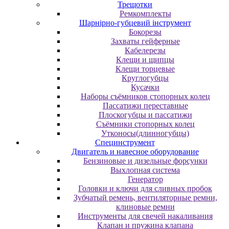
Трещотки
Ремкомплекты
Шарнірно-губцевий інструмент
Бокорезы
Захваты гейферные
Кабелерезы
Клещи и щипцы
Клещи торцевые
Круглогубцы
Кусачки
Наборы съёмников стопорных колец
Пассатижи переставные
Плоскогубцы и пассатижи
Съёмники стопорных колец
Утконосы(длинногубцы)
Специнструмент
Двигатель и навесное оборудование
Бензиновые и дизельные форсунки
Выхлопная система
Генератор
Головки и ключи для сливных пробок
Зубчатый ремень, вентиляторные ремни,
клиновые ремни
Инструменты для свечей накаливания
Клапан и пружина клапана