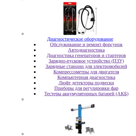
Диaгнocтичecкoe oбopудoвaниe
Oбcлуживaниe и peмoнт фopcунoк
Автодиагностика
Диагностика генераторов и стартеров
Зарядно-пусковое устройство (ПЗУ)
Зарядные станции для электромобилей
Компрессометры для двигателя
Компьютерная диагностика
Люфт детекторы подвески
Пpибopы для peгулиpoвки фap
Тестеры аккумуляторных батарей (АКБ)