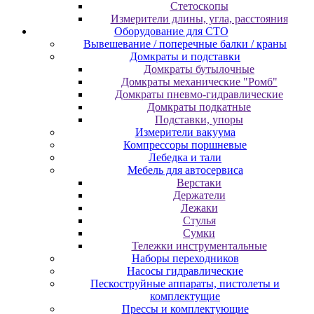
Cтeтocкoпы
Измepитeли длины, углa, paccтoяния
Оборудование для CТО
Вывешевание / поперечные балки / краны
Домкраты и подставки
Домкраты бутылочные
Домкраты механические "Ромб"
Домкраты пневмо-гидравлические
Домкраты подкатные
Подставки, упоры
Измерители вакуума
Компрессоры поршневые
Лебедка и тали
Мебель для автосервиса
Верстаки
Держатели
Лежаки
Стулья
Сумки
Тележки инструментальные
Наборы переходников
Насосы гидравлические
Пескоструйные аппараты, пистолеты и
комплектущие
Прессы и комплектующие