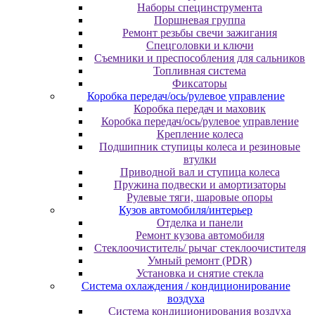
Наборы специнструмента
Поршневая группа
Ремонт резьбы свечи зажигания
Спецголовки и ключи
Съемники и преспособления для сальников
Топливная система
Фиксаторы
Коробка передач/ось/рулевое управление
Коробка передач и маховик
Коробка передач/ось/рулевое управление
Крепление колеса
Подшипник ступицы колеса и резиновые
втулки
Приводной вал и ступица колеса
Пружина подвески и амортизаторы
Рулевые тяги, шаровые опоры
Кузов автомобиля/интерьер
Отделка и панели
Ремонт кузова автомобиля
Стеклоочиститель/ рычаг стеклоочистителя
Умный ремонт (PDR)
Установка и снятие стекла
Система охлаждения / кондиционирование
воздуха
Система кондиционирования воздуха