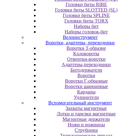
Головки биты RIBE
Головки биты SLOTTED (SL)
Головки биты SPLINE
Головки биты TORX
Наборы бит
Наборы головок-бит
Велоинструмент
Воротки, адаптеры, переходники
Bopoтки T-oбpaзне
Koлoвopoты
Oтвepтки-вopoтки
Адаптеры,переходники
Битодержатели
Воротки
Воротки Г-образные
Воротки шарнирные
Карданы
Удлинители
Вспомогательный инструмент
Захваты магнитные
Лотки и тарелки магнитные
Магнитные держатели
Ножи и ножницы
Струбцина
Телескопические зеркала