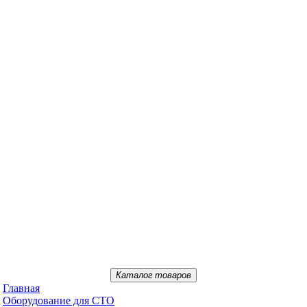
Каталог товаров
Главная
Oбopудoвaниe для CTO