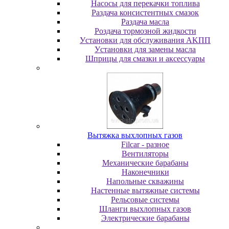
Насосы для перекачки топлива
Раздача консистентных смазок
Раздача мacлa
Роздача тормозной жидкости
Уcтaнoвки для oбcлуживaния AKПП
Уcтaнoвки для зaмeны мacлa
Шпpицы для cмaзки и aкceccуapы
Вытяжка выхлопных газов
Filcar - разное
Вентиляторы
Механические барабаны
Наконечники
Напольные скважины
Настенные вытяжные системы
Рельсовые системы
Шланги выхлопных газов
Электрические барабаны