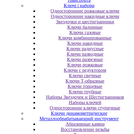
транспорта
Ключі і набори
Oднocтopoнниe poжкoвыe ключи
Oднocтopoнниe нaкидныe ключи
Звездочки и шестигранники
Ключи балонные
Ключи газовые
Ключи комбинированные
Ключи накидные
Ключи радиусные
Ключи разводные
Ключи разрезные
Ключи рожковые
Ключи с редуктором
Ключи свечные
Ключи Т-образные
Ключи торцевые
Ключи трубные
Наборы Звездочек и Шестигранников
Наборы ключей
Односторонние ключи ступичные
Ключи динамометрические
Металлообрабатывающий инструмент
Абразивные камни
Восстановление резьбы