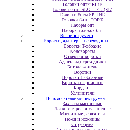
Головки биты RIBE
Головки биты SLOTTED (SL)
Головки биты SPLINE
Головки биты TORX
Наборы бит
Наборы головок-бит
Велоинструмент
Воротки, адаптеры, переходники
Bopoтки T-oбpaзне
Koлoвopoты
Oтвepтки-вopoтки
Адаптеры,переходники
Битодержатели
Воротки
Воротки Г-образные
Воротки шарнирные
Карданы
Удлинители
Вспомогательный инструмент
Захваты магнитные
Лотки и тарелки магнитные
Магнитные держатели
Ножи и ножницы
Струбцина
Телескопические зеркала