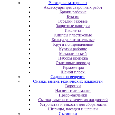
Расходные материалы
Аксессуары для сварочных работ
Брюки рабочие
Буксир
Горелки газовые
Защитные накидки
Изолента
Клипсы пластиковые
Кольца уплотнительные
Круги полировальные
Куртки рабочие
Металлический
Наборы крепежа
Стартовые провода
Термометры
Шайби плоскі
Садовое освещение
Смазка, замена технических жидкостей
Воронки
Нагнетатели смазки
Пресс-масленки
Смазка, замена технических жидкостей
Устроиства и емкости для сбора масла
Шприцы, насадки и шланги
Съемники