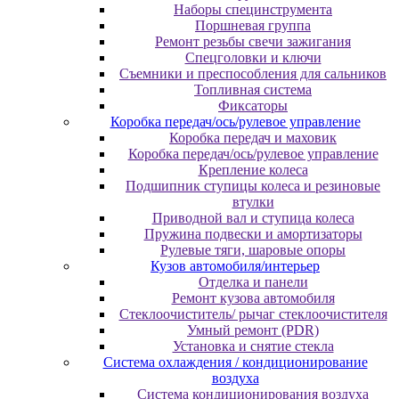
Наборы специнструмента
Поршневая группа
Ремонт резьбы свечи зажигания
Спецголовки и ключи
Съемники и преспособления для сальников
Топливная система
Фиксаторы
Коробка передач/ось/рулевое управление
Коробка передач и маховик
Коробка передач/ось/рулевое управление
Крепление колеса
Подшипник ступицы колеса и резиновые
втулки
Приводной вал и ступица колеса
Пружина подвески и амортизаторы
Рулевые тяги, шаровые опоры
Кузов автомобиля/интерьер
Отделка и панели
Ремонт кузова автомобиля
Стеклоочиститель/ рычаг стеклоочистителя
Умный ремонт (PDR)
Установка и снятие стекла
Система охлаждения / кондиционирование
воздуха
Система кондиционирования воздуха