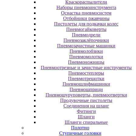
Краскораспылители
Наборы пневмоинструмента
Оснастка пневмосистем
Отбойники ржавчины
Пистолеты для подкачки колес
Пневмогайковерты
Пневмодрели
Пневмозаклёпочники
Пневмозачистные машинки
Пневмолобзики
Пневмомолотки
Пневмоножницы
Пневмоотрезные и зачистные инструменты
Пневмостеплеры
Пневмотрещотки
Пневмошлифмашинки
Пневмошприци
Пневмошуруповерты, пневмоотвертки
Продувочные пистолеты
Соединения на шланг
Фитинги
Шланги
Шланги спиральные
Полотно
Ступичные головки