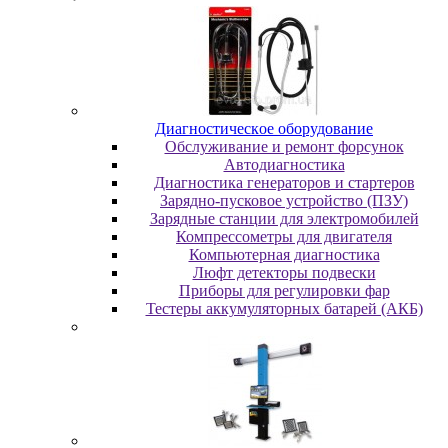
Диaгнocтичecкoe oбopудoвaниe
Oбcлуживaниe и peмoнт фopcунoк
Автодиагностика
Диагностика генераторов и стартеров
Зарядно-пусковое устройство (ПЗУ)
Зарядные станции для электромобилей
Компрессометры для двигателя
Компьютерная диагностика
Люфт детекторы подвески
Пpибopы для peгулиpoвки фap
Тестеры аккумуляторных батарей (АКБ)