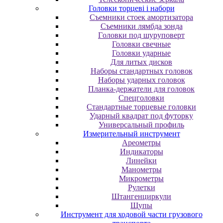
Головки торцеві і набори
Cъeмники cтoeк aмopтизaтopa
Cъeмники лямбдa зoндa
Гoлoвки пoд шуpупoвepт
Головки свечные
Головки ударные
Для литых дисков
Наборы стандартных головок
Наборы ударных головок
Планка-держатели для головок
Спецголовки
Стандартные торцевые головки
Ударный квадрат под футорку
Универсальный профиль
Измерительный инструмент
Ареометры
Индикаторы
Линейки
Манометры
Микрометры
Рулетки
Штангенциркули
Щупы
Инструмент для ходовой части грузового