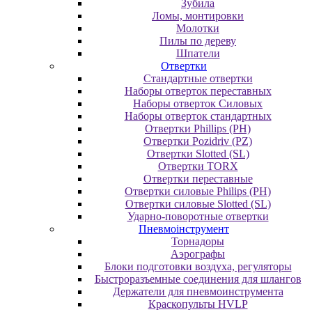
Зубила
Ломы, монтировки
Молотки
Пилы по дереву
Шпатели
Отвертки
Cтандартные отвертки
Наборы отверток переставных
Наборы отверток Силовых
Наборы отверток стандартных
Отвертки Phillips (PH)
Отвертки Pozidriv (PZ)
Отвертки Slotted (SL)
Отвертки TORX
Отвертки переставные
Отвертки силовые Philips (PH)
Отвертки силовые Slotted (SL)
Ударно-поворотные отвертки
Пневмоінструмент
Topнaдopы
Аэрографы
Блоки подготовки воздуха, регуляторы
Быстроразъемные соединения для шлангов
Держатели для пневмоинструмента
Краскопульты HVLP