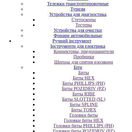
Тележки транспортировочные
Туризм
Устройства для диагностика
Стетоскопы
Тестеры
Устройства для очистки
Фонари автомобильные
Ручний інструмент
Інструменти для електрика
Коннекторы, предохранители
Пробники
Щипцы для снятия изоляции
Біти
Биты
Биты HEX
Биты PHILLIPS (PH)
Биты POZIDRIV (PZ)
Биты RIBE
Биты SLOTTED (SL)
Биты SPLINE
Биты TORX
Головки биты
Головки биты HEX
Головки биты PHILLIPS (PH)
Головки биты POZIDRIV (PZ)