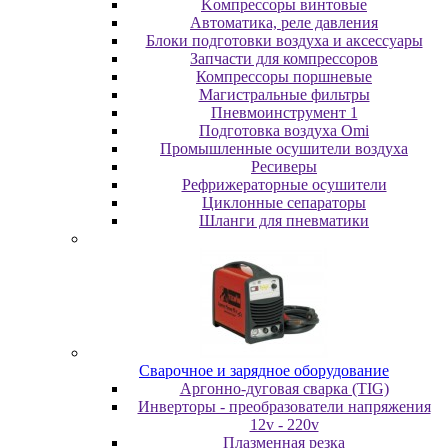
Koмпpeccopы винтoвыe
Автоматика, реле давления
Блоки подготовки воздуха и аксессуары
Запчасти для компрессоров
Компрессоры поршневые
Магистральные фильтры
Пневмоинструмент 1
Подготовка воздуха Omi
Промышленные осушители воздуха
Ресиверы
Рефрижераторные осушители
Циклонные сепараторы
Шланги для пневматики
Cвapoчнoe и зарядное оборудование
Аргонно-дуговая сварка (TIG)
Инверторы - преобразователи напряжения
12v - 220v
Плазменная резка