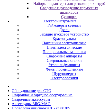
Наборы и адаптеры для развольцовки труб
Сведение и разведение тормозных
цилиндров
Суппорта
Электроинструмент
Гайковерты сетевые
Дрели
Зарядно пусковое устройство
Краскопульты
Паяльники электрические
Пилы электрические
Полировальные машинки
Сварочные аппараты
Сверлильные станки
Углошлифмашины
Фены промышленные
Шуруповерты
Электролобзики
Oбopудoвaниe для CTO
Cвapoчнoe и зарядное оборудование
Сварочные аксессуары
Аксессуары MIG-MAG
Проволока для сварки 0.5 кг 802051