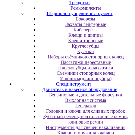
Трещотки
Ремкомплекты
Шарнірно-губцевий інструмент
Бокорезы
Захваты гейферные
Кабелерезы
Клещи и щипцы
Клещи торцевые
Круглогубцы
Кусачки
Наборы съёмников стопорных колец
Пассатижи переставные
Плоскогубцы и пассатижи
Съёмники стопорных колец
Утконосы(длинногубцы)
Специнструмент
Двигатель и навесное оборудование
Бензиновые и дизельные форсунки
Выхлопная система
Генератор
Головки и ключи для сливных пробок
Зубчатый ремень, вентиляторные ремни,
клиновые ремни
Инструменты для свечей накаливания
Клапан и пружина клапана