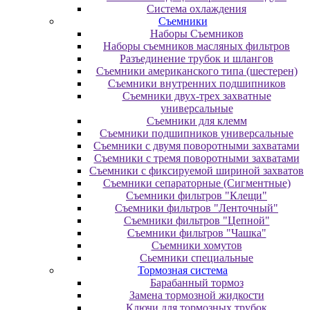
Система охлаждения
Съемники
Наборы Съемников
Наборы съемников масляных фильтров
Разъединение трубок и шлангов
Съемники американского типа (шестерен)
Съемники внутренних подшипников
Съемники двух-трех захватные
универсальные
Съемники для клемм
Съемники подшипников универсальные
Съемники с двумя поворотными захватами
Съемники с тремя поворотными захватами
Съемники с фиксируемой шириной захватов
Съемники сепараторные (Сигментные)
Съемники фильтров "Клещи"
Съемники фильтров "Ленточный"
Съемники фильтров "Цепной"
Съемники фильтров "Чашка"
Съемники хомутов
Сьемники специальные
Тормозная система
Барабанный тормоз
Замена тормозной жидкости
Ключи для тормозных трубок