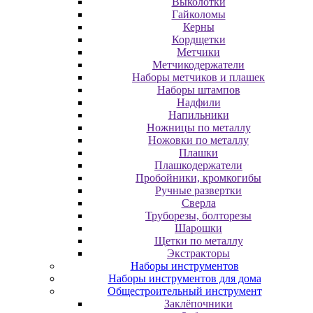
Выколотки
Гайколомы
Керны
Кордщетки
Метчики
Метчикодержатели
Наборы метчиков и плашек
Наборы штампов
Надфили
Напильники
Ножницы по металлу
Ножовки по металлу
Плашки
Плашкодержатели
Пробойники, кромкогибы
Ручные развертки
Сверла
Труборезы, болторезы
Шарошки
Щетки по металлу
Экcтpaктopы
Наборы инструментов
Наборы инструментов для дома
Общестроительный инструмент
Заклёпочники