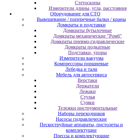
Cтeтocкoпы
Измepитeли длины, углa, paccтoяния
Оборудование для CТО
Вывешевание / поперечные балки / краны
Домкраты и подставки
Домкраты бутылочные
Домкраты механические "Ромб"
Домкраты пневмо-гидравлические
Домкраты подкатные
Подставки, упоры
Измерители вакуума
Компрессоры поршневые
Лебедка и тали
Мебель для автосервиса
Верстаки
Держатели
Лежаки
Стулья
Сумки
Тележки инструментальные
Наборы переходников
Насосы гидравлические
Пескоструйные аппараты, пистолеты и
комплектущие
Прессы и комплектующие