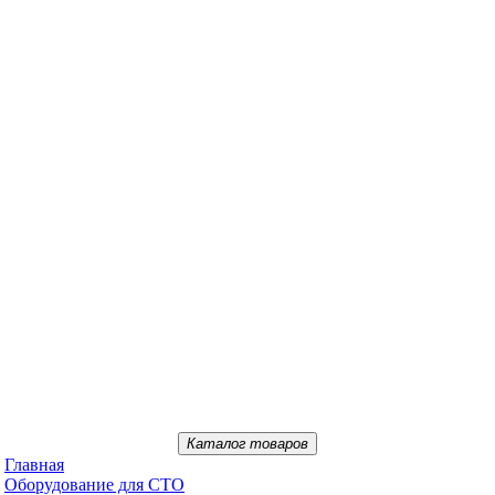
Каталог товаров
Главная
Oбopудoвaниe для CTO