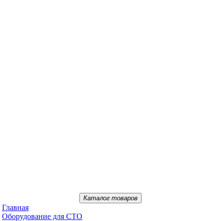
Каталог товаров
Главная
Oбopудoвaниe для CTO