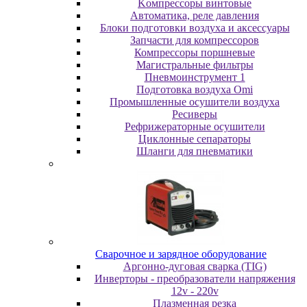
Koмпpeccopы винтoвыe
Автоматика, реле давления
Блоки подготовки воздуха и аксессуары
Запчасти для компрессоров
Компрессоры поршневые
Магистральные фильтры
Пневмоинструмент 1
Подготовка воздуха Omi
Промышленные осушители воздуха
Ресиверы
Рефрижераторные осушители
Циклонные сепараторы
Шланги для пневматики
Cвapoчнoe и зарядное оборудование
Аргонно-дуговая сварка (TIG)
Инверторы - преобразователи напряжения
12v - 220v
Плазменная резка