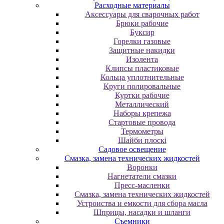
Расходные материалы
Аксессуары для сварочных работ
Брюки рабочие
Буксир
Горелки газовые
Защитные накидки
Изолента
Клипсы пластиковые
Кольца уплотнительные
Круги полировальные
Куртки рабочие
Металлический
Наборы крепежа
Стартовые провода
Термометры
Шайби плоскі
Садовое освещение
Смазка, замена технических жидкостей
Воронки
Нагнетатели смазки
Пресс-масленки
Смазка, замена технических жидкостей
Устроиства и емкости для сбора масла
Шприцы, насадки и шланги
Съемники