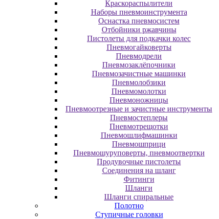
Краскораспылители
Наборы пневмоинструмента
Оснастка пневмосистем
Отбойники ржавчины
Пистолеты для подкачки колес
Пневмогайковерты
Пневмодрели
Пневмозаклёпочники
Пневмозачистные машинки
Пневмолобзики
Пневмомолотки
Пневмоножницы
Пневмоотрезные и зачистные инструменты
Пневмостеплеры
Пневмотрещотки
Пневмошлифмашинки
Пневмошприци
Пневмошуруповерты, пневмоотвертки
Продувочные пистолеты
Соединения на шланг
Фитинги
Шланги
Шланги спиральные
Полотно
Ступичные головки