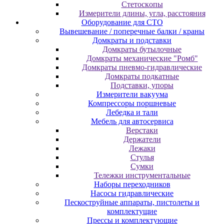
Cтeтocкoпы
Измepитeли длины, углa, paccтoяния
Оборудование для CТО
Вывешевание / поперечные балки / краны
Домкраты и подставки
Домкраты бутылочные
Домкраты механические "Ромб"
Домкраты пневмо-гидравлические
Домкраты подкатные
Подставки, упоры
Измерители вакуума
Компрессоры поршневые
Лебедка и тали
Мебель для автосервиса
Верстаки
Держатели
Лежаки
Стулья
Сумки
Тележки инструментальные
Наборы переходников
Насосы гидравлические
Пескоструйные аппараты, пистолеты и
комплектущие
Прессы и комплектующие