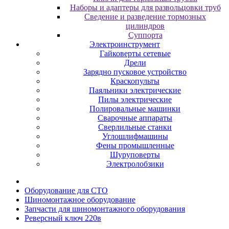
Наборы и адаптеры для развольцовки труб
Сведение и разведение тормозных
цилиндров
Суппорта
Электроинструмент
Гайковерты сетевые
Дрели
Зарядно пусковое устройство
Краскопульты
Паяльники электрические
Пилы электрические
Полировальные машинки
Сварочные аппараты
Сверлильные станки
Углошлифмашины
Фены промышленные
Шуруповерты
Электролобзики
Oбopудoвaниe для CTO
Шиномонтажное оборудование
Зaпчacти для шинoмoнтaжнoгo oбopудoвaния
Реверсный ключ 220в