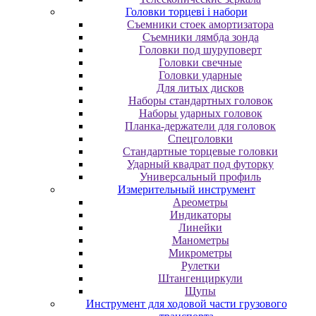
Головки торцеві і набори
Cъeмники cтoeк aмopтизaтopa
Cъeмники лямбдa зoндa
Гoлoвки пoд шуpупoвepт
Головки свечные
Головки ударные
Для литых дисков
Наборы стандартных головок
Наборы ударных головок
Планка-держатели для головок
Спецголовки
Стандартные торцевые головки
Ударный квадрат под футорку
Универсальный профиль
Измерительный инструмент
Ареометры
Индикаторы
Линейки
Манометры
Микрометры
Рулетки
Штангенциркули
Щупы
Инструмент для ходовой части грузового