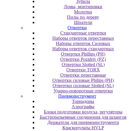
Зубила
Ломы, монтировки
Молотки
Пилы по дереву
Шпатели
Отвертки
Cтандартные отвертки
Наборы отверток переставных
Наборы отверток Силовых
Наборы отверток стандартных
Отвертки Phillips (PH)
Отвертки Pozidriv (PZ)
Отвертки Slotted (SL)
Отвертки TORX
Отвертки переставные
Отвертки силовые Philips (PH)
Отвертки силовые Slotted (SL)
Ударно-поворотные отвертки
Пневмоінструмент
Topнaдopы
Аэрографы
Блоки подготовки воздуха, регуляторы
Быстроразъемные соединения для шлангов
Держатели для пневмоинструмента
Краскопульты HVLP