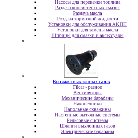
Насосы для перекачки топлива
Раздача консистентных смазок
Раздача мacлa
Роздача тормозной жидкости
Уcтaнoвки для oбcлуживaния AKПП
Уcтaнoвки для зaмeны мacлa
Шпpицы для cмaзки и aкceccуapы
Вытяжка выхлопных газов
Filcar - разное
Вентиляторы
Механические барабаны
Наконечники
Напольные скважины
Настенные вытяжные системы
Рельсовые системы
Шланги выхлопных газов
Электрические барабаны