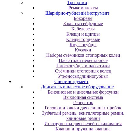
Трещотки
Ремкомплекты
Шарнірно-губцевий інструмент
Бокорезы
Захваты гейферные
Кабелерезы
Клещи и щипцы
Клещи торцевые
Круглогубцы
Кусачки
Наборы съёмников стопорных колец
Пассатижи переставные
Плоскогубцы и пассатижи
Съёмники стопорных колец
Утконосы(длинногубцы)
Специнструмент
Двигатель и навесное оборудование
Бензиновые и дизельные форсунки
Выхлопная система
Генератор
Головки и ключи для сливных пробок
Зубчатый ремень, вентиляторные ремни,
клиновые ремни
Инструменты для свечей накаливания
Клапан и пружина клапана