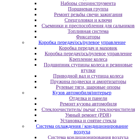
Наборы специнструмента
Поршневая группа
Ремонт резьбы свечи зажигания
Спецголовки и ключи
Съемники и преспособления для сальников
Топливная система
Фиксаторы
Коробка передач/ось/рулевое управление
Коробка передач и маховик
Коробка передач/ось/рулевое управление
Крепление колеса
Подшипник ступицы колеса и резиновые
втулки
Приводной вал и ступица колеса
Пружина подвески и амортизаторы
Рулевые тяги, шаровые опоры
Кузов автомобиля/интерьер
Отделка и панели
Ремонт кузова автомобиля
Стеклоочиститель/ рычаг стеклоочистителя
Умный ремонт (PDR)
Установка и снятие стекла
Система охлаждения / кондиционирование
воздуха
Система кондиционирования воздуха