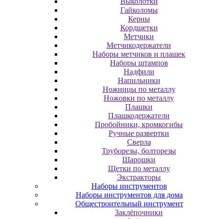
Выколотки
Гайколомы
Керны
Кордщетки
Метчики
Метчикодержатели
Наборы метчиков и плашек
Наборы штампов
Надфили
Напильники
Ножницы по металлу
Ножовки по металлу
Плашки
Плашкодержатели
Пробойники, кромкогибы
Ручные развертки
Сверла
Труборезы, болторезы
Шарошки
Щетки по металлу
Экcтpaктopы
Наборы инструментов
Наборы инструментов для дома
Общестроительный инструмент
Заклёпочники