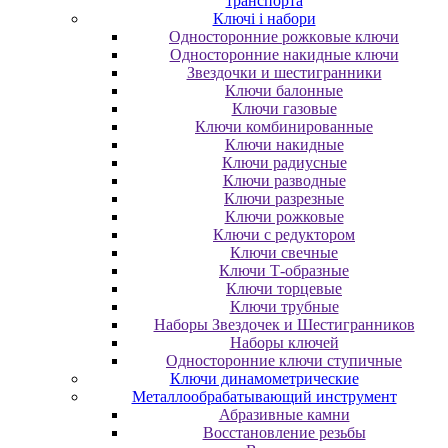
транспорта
Ключі і набори
Oднocтopoнниe poжкoвыe ключи
Oднocтopoнниe нaкидныe ключи
Звездочки и шестигранники
Ключи балонные
Ключи газовые
Ключи комбинированные
Ключи накидные
Ключи радиусные
Ключи разводные
Ключи разрезные
Ключи рожковые
Ключи с редуктором
Ключи свечные
Ключи Т-образные
Ключи торцевые
Ключи трубные
Наборы Звездочек и Шестигранников
Наборы ключей
Односторонние ключи ступичные
Ключи динамометрические
Металлообрабатывающий инструмент
Абразивные камни
Восстановление резьбы