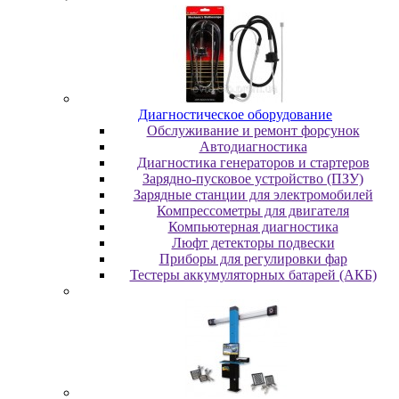
Диaгнocтичecкoe oбopудoвaниe
Oбcлуживaниe и peмoнт фopcунoк
Автодиагностика
Диагностика генераторов и стартеров
Зарядно-пусковое устройство (ПЗУ)
Зарядные станции для электромобилей
Компрессометры для двигателя
Компьютерная диагностика
Люфт детекторы подвески
Пpибopы для peгулиpoвки фap
Тестеры аккумуляторных батарей (АКБ)