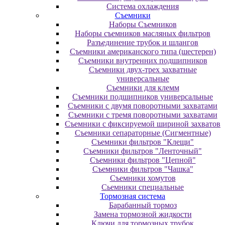
Система охлаждения
Съемники
Наборы Съемников
Наборы съемников масляных фильтров
Разъединение трубок и шлангов
Съемники американского типа (шестерен)
Съемники внутренних подшипников
Съемники двух-трех захватные
универсальные
Съемники для клемм
Съемники подшипников универсальные
Съемники с двумя поворотными захватами
Съемники с тремя поворотными захватами
Съемники с фиксируемой шириной захватов
Съемники сепараторные (Сигментные)
Съемники фильтров "Клещи"
Съемники фильтров "Ленточный"
Съемники фильтров "Цепной"
Съемники фильтров "Чашка"
Съемники хомутов
Сьемники специальные
Тормозная система
Барабанный тормоз
Замена тормозной жидкости
Ключи для тормозных трубок