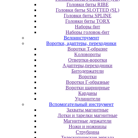
Головки биты RIBE
Головки биты SLOTTED (SL)
Головки биты SPLINE
Головки биты TORX
Наборы бит
Наборы головок-бит
Велоинструмент
Воротки, адаптеры, переходники
Bopoтки T-oбpaзне
Koлoвopoты
Oтвepтки-вopoтки
Адаптеры,переходники
Битодержатели
Воротки
Воротки Г-образные
Воротки шарнирные
Карданы
Удлинители
Вспомогательный инструмент
Захваты магнитные
Лотки и тарелки магнитные
Магнитные держатели
Ножи и ножницы
Струбцина
Телескопические зеркала