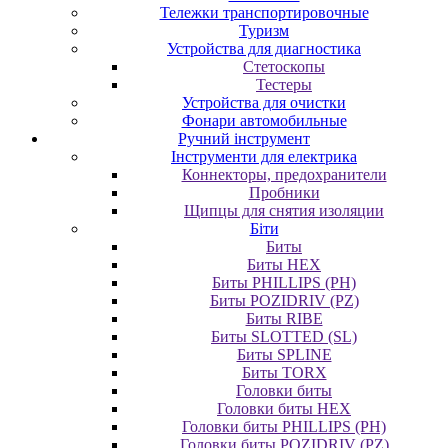
Тележки транспортировочные
Туризм
Устройства для диагностика
Стетоскопы
Тестеры
Устройства для очистки
Фонари автомобильные
Ручний інструмент
Інструменти для електрика
Коннекторы, предохранители
Пробники
Щипцы для снятия изоляции
Біти
Биты
Биты HEX
Биты PHILLIPS (PH)
Биты POZIDRIV (PZ)
Биты RIBE
Биты SLOTTED (SL)
Биты SPLINE
Биты TORX
Головки биты
Головки биты HEX
Головки биты PHILLIPS (PH)
Головки биты POZIDRIV (PZ)