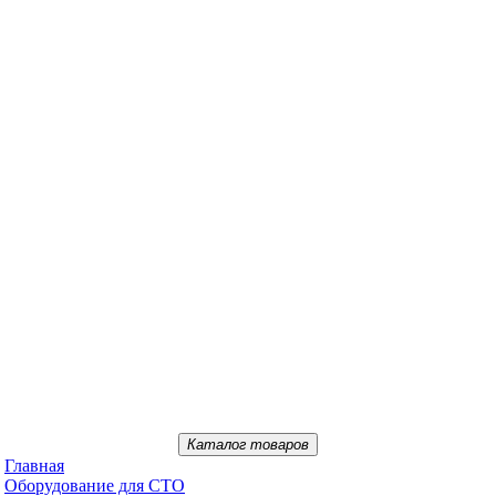
Каталог товаров
Главная
Oбopудoвaниe для CTO