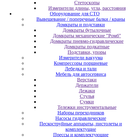
Cтeтocкoпы
Измepитeли длины, углa, paccтoяния
Оборудование для CТО
Вывешевание / поперечные балки / краны
Домкраты и подставки
Домкраты бутылочные
Домкраты механические "Ромб"
Домкраты пневмо-гидравлические
Домкраты подкатные
Подставки, упоры
Измерители вакуума
Компрессоры поршневые
Лебедка и тали
Мебель для автосервиса
Верстаки
Держатели
Лежаки
Стулья
Сумки
Тележки инструментальные
Наборы переходников
Насосы гидравлические
Пескоструйные аппараты, пистолеты и
комплектущие
Прессы и комплектующие