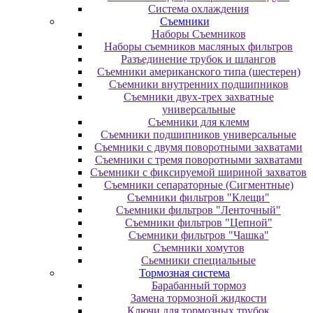
Система охлаждения
Съемники
Наборы Съемников
Наборы съемников масляных фильтров
Разъединение трубок и шлангов
Съемники американского типа (шестерен)
Съемники внутренних подшипников
Съемники двух-трех захватные
универсальные
Съемники для клемм
Съемники подшипников универсальные
Съемники с двумя поворотными захватами
Съемники с тремя поворотными захватами
Съемники с фиксируемой шириной захватов
Съемники сепараторные (Сигментные)
Съемники фильтров "Клещи"
Съемники фильтров "Ленточный"
Съемники фильтров "Цепной"
Съемники фильтров "Чашка"
Съемники хомутов
Сьемники специальные
Тормозная система
Барабанный тормоз
Замена тормозной жидкости
Ключи для тормозных трубок