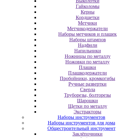
Выколотки
Гайколомы
Керны
Кордщетки
Метчики
Метчикодержатели
Наборы метчиков и плашек
Наборы штампов
Надфили
Напильники
Ножницы по металлу
Ножовки по металлу
Плашки
Плашкодержатели
Пробойники, кромкогибы
Ручные развертки
Сверла
Труборезы, болторезы
Шарошки
Щетки по металлу
Экcтpaктopы
Наборы инструментов
Наборы инструментов для дома
Общестроительный инструмент
Заклёпочники