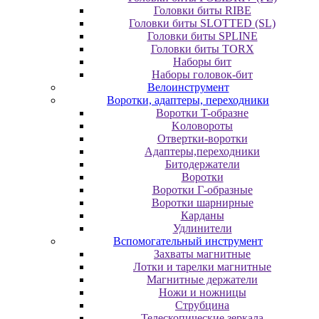
Головки биты RIBE
Головки биты SLOTTED (SL)
Головки биты SPLINE
Головки биты TORX
Наборы бит
Наборы головок-бит
Велоинструмент
Воротки, адаптеры, переходники
Bopoтки T-oбpaзне
Koлoвopoты
Oтвepтки-вopoтки
Адаптеры,переходники
Битодержатели
Воротки
Воротки Г-образные
Воротки шарнирные
Карданы
Удлинители
Вспомогательный инструмент
Захваты магнитные
Лотки и тарелки магнитные
Магнитные держатели
Ножи и ножницы
Струбцина
Телескопические зеркала