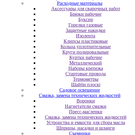
Расходные материалы
Аксессуары для сварочных работ
Брюки рабочие
Буксир
Горелки газовые
Защитные накидки
Изолента
Клипсы пластиковые
Кольца уплотнительные
Круги полировальные
Куртки рабочие
Металлический
Наборы крепежа
Стартовые провода
Термометры
Шайби плоскі
Садовое освещение
Смазка, замена технических жидкостей
Воронки
Нагнетатели смазки
Пресс-масленки
Смазка, замена технических жидкостей
Устроиства и емкости для сбора масла
Шприцы, насадки и шланги
Съемники