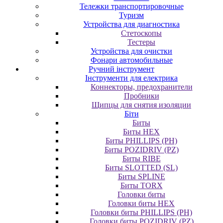
Тележки транспортировочные
Туризм
Устройства для диагностика
Стетоскопы
Тестеры
Устройства для очистки
Фонари автомобильные
Ручний інструмент
Інструменти для електрика
Коннекторы, предохранители
Пробники
Щипцы для снятия изоляции
Біти
Биты
Биты HEX
Биты PHILLIPS (PH)
Биты POZIDRIV (PZ)
Биты RIBE
Биты SLOTTED (SL)
Биты SPLINE
Биты TORX
Головки биты
Головки биты HEX
Головки биты PHILLIPS (PH)
Головки биты POZIDRIV (PZ)