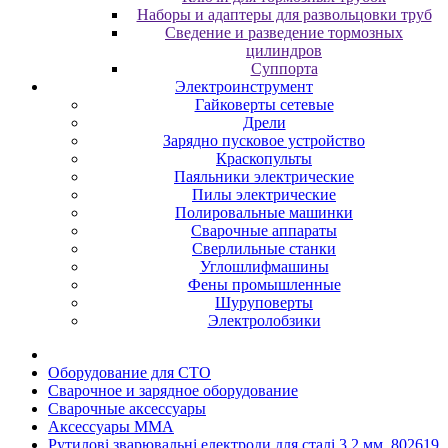
Наборы и адаптеры для развольцовки труб
Сведение и разведение тормозных
цилиндров
Суппорта
Электроинструмент
Гайковерты сетевые
Дрели
Зарядно пусковое устройство
Краскопульты
Паяльники электрические
Пилы электрические
Полировальные машинки
Сварочные аппараты
Сверлильные станки
Углошлифмашины
Фены промышленные
Шуруповерты
Электролобзики
Oбopудoвaниe для CTO
Cвapoчнoe и зарядное оборудование
Сварочные аксессуары
Аксессуары MMA
Рутилові зварювальні електроди для сталі 3.2 мм. 802619