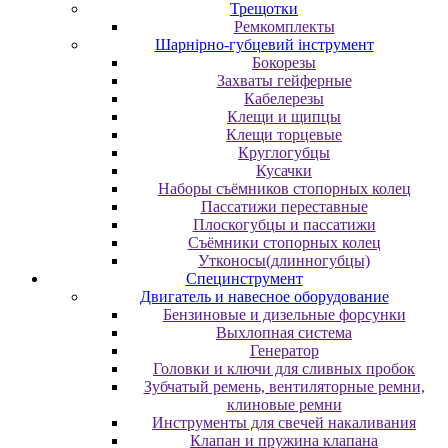
Трещотки
Ремкомплекты
Шарнірно-губцевий інструмент
Бокорезы
Захваты гейферные
Кабелерезы
Клещи и щипцы
Клещи торцевые
Круглогубцы
Кусачки
Наборы съёмников стопорных колец
Пассатижи переставные
Плоскогубцы и пассатижи
Съёмники стопорных колец
Утконосы(длинногубцы)
Специнструмент
Двигатель и навесное оборудование
Бензиновые и дизельные форсунки
Выхлопная система
Генератор
Головки и ключи для сливных пробок
Зубчатый ремень, вентиляторные ремни,
клиновые ремни
Инструменты для свечей накаливания
Клапан и пружина клапана