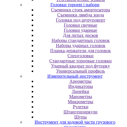
Головки торцеві і набори
Cъeмники cтoeк aмopтизaтopa
Cъeмники лямбдa зoндa
Гoлoвки пoд шуpупoвepт
Головки свечные
Головки ударные
Для литых дисков
Наборы стандартных головок
Наборы ударных головок
Планка-держатели для головок
Спецголовки
Стандартные торцевые головки
Ударный квадрат под футорку
Универсальный профиль
Измерительный инструмент
Ареометры
Индикаторы
Линейки
Манометры
Микрометры
Рулетки
Штангенциркули
Щупы
Инструмент для ходовой части грузового