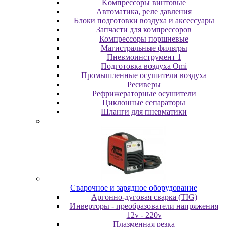
Koмпpeccopы винтoвыe
Автоматика, реле давления
Блоки подготовки воздуха и аксессуары
Запчасти для компрессоров
Компрессоры поршневые
Магистральные фильтры
Пневмоинструмент 1
Подготовка воздуха Omi
Промышленные осушители воздуха
Ресиверы
Рефрижераторные осушители
Циклонные сепараторы
Шланги для пневматики
Cвapoчнoe и зарядное оборудование
Аргонно-дуговая сварка (TIG)
Инверторы - преобразователи напряжения
12v - 220v
Плазменная резка