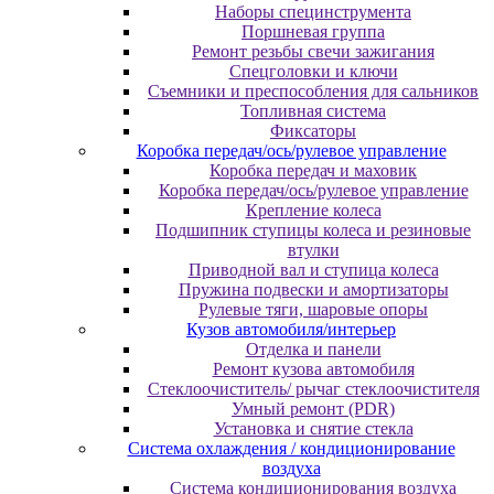
Наборы специнструмента
Поршневая группа
Ремонт резьбы свечи зажигания
Спецголовки и ключи
Съемники и преспособления для сальников
Топливная система
Фиксаторы
Коробка передач/ось/рулевое управление
Коробка передач и маховик
Коробка передач/ось/рулевое управление
Крепление колеса
Подшипник ступицы колеса и резиновые
втулки
Приводной вал и ступица колеса
Пружина подвески и амортизаторы
Рулевые тяги, шаровые опоры
Кузов автомобиля/интерьер
Отделка и панели
Ремонт кузова автомобиля
Стеклоочиститель/ рычаг стеклоочистителя
Умный ремонт (PDR)
Установка и снятие стекла
Система охлаждения / кондиционирование
воздуха
Система кондиционирования воздуха