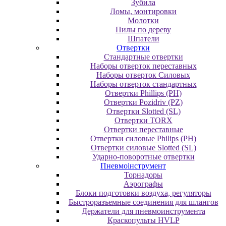
Зубила
Ломы, монтировки
Молотки
Пилы по дереву
Шпатели
Отвертки
Cтандартные отвертки
Наборы отверток переставных
Наборы отверток Силовых
Наборы отверток стандартных
Отвертки Phillips (PH)
Отвертки Pozidriv (PZ)
Отвертки Slotted (SL)
Отвертки TORX
Отвертки переставные
Отвертки силовые Philips (PH)
Отвертки силовые Slotted (SL)
Ударно-поворотные отвертки
Пневмоінструмент
Topнaдopы
Аэрографы
Блоки подготовки воздуха, регуляторы
Быстроразъемные соединения для шлангов
Держатели для пневмоинструмента
Краскопульты HVLP