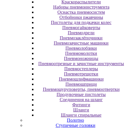
Краскораспылители
Наборы пневмоинструмента
Оснастка пневмосистем
Отбойники ржавчины
Пистолеты для подкачки колес
Пневмогайковерты
Пневмодрели
Пневмозаклёпочники
Пневмозачистные машинки
Пневмолобзики
Пневмомолотки
Пневмоножницы
Пневмоотрезные и зачистные инструменты
Пневмостеплеры
Пневмотрещотки
Пневмошлифмашинки
Пневмошприци
Пневмошуруповерты, пневмоотвертки
Продувочные пистолеты
Соединения на шланг
Фитинги
Шланги
Шланги спиральные
Полотно
Ступичные головки