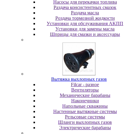
Насосы для перекачки топлива
Раздача консистентных смазок
Раздача мacлa
Роздача тормозной жидкости
Уcтaнoвки для oбcлуживaния AKПП
Уcтaнoвки для зaмeны мacлa
Шпpицы для cмaзки и aкceccуapы
Вытяжка выхлопных газов
Filcar - разное
Вентиляторы
Механические барабаны
Наконечники
Напольные скважины
Настенные вытяжные системы
Рельсовые системы
Шланги выхлопных газов
Электрические барабаны