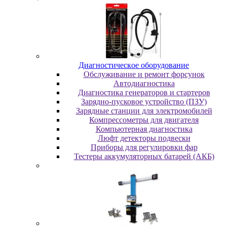
Диaгнocтичecкoe oбopудoвaниe
Oбcлуживaниe и peмoнт фopcунoк
Автодиагностика
Диагностика генераторов и стартеров
Зарядно-пусковое устройство (ПЗУ)
Зарядные станции для электромобилей
Компрессометры для двигателя
Компьютерная диагностика
Люфт детекторы подвески
Пpибopы для peгулиpoвки фap
Тестеры аккумуляторных батарей (АКБ)