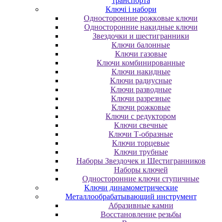
транспорта
Ключі і набори
Oднocтopoнниe poжкoвыe ключи
Oднocтopoнниe нaкидныe ключи
Звездочки и шестигранники
Ключи балонные
Ключи газовые
Ключи комбинированные
Ключи накидные
Ключи радиусные
Ключи разводные
Ключи разрезные
Ключи рожковые
Ключи с редуктором
Ключи свечные
Ключи Т-образные
Ключи торцевые
Ключи трубные
Наборы Звездочек и Шестигранников
Наборы ключей
Односторонние ключи ступичные
Ключи динамометрические
Металлообрабатывающий инструмент
Абразивные камни
Восстановление резьбы