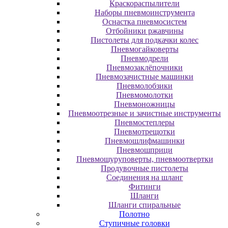
Краскораспылители
Наборы пневмоинструмента
Оснастка пневмосистем
Отбойники ржавчины
Пистолеты для подкачки колес
Пневмогайковерты
Пневмодрели
Пневмозаклёпочники
Пневмозачистные машинки
Пневмолобзики
Пневмомолотки
Пневмоножницы
Пневмоотрезные и зачистные инструменты
Пневмостеплеры
Пневмотрещотки
Пневмошлифмашинки
Пневмошприци
Пневмошуруповерты, пневмоотвертки
Продувочные пистолеты
Соединения на шланг
Фитинги
Шланги
Шланги спиральные
Полотно
Ступичные головки