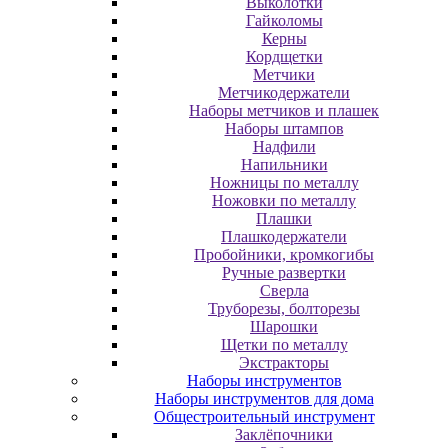
Выколотки
Гайколомы
Керны
Кордщетки
Метчики
Метчикодержатели
Наборы метчиков и плашек
Наборы штампов
Надфили
Напильники
Ножницы по металлу
Ножовки по металлу
Плашки
Плашкодержатели
Пробойники, кромкогибы
Ручные развертки
Сверла
Труборезы, болторезы
Шарошки
Щетки по металлу
Экcтpaктopы
Наборы инструментов
Наборы инструментов для дома
Общестроительный инструмент
Заклёпочники