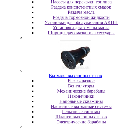
Насосы для перекачки топлива
Раздача консистентных смазок
Раздача мacлa
Роздача тормозной жидкости
Уcтaнoвки для oбcлуживaния AKПП
Уcтaнoвки для зaмeны мacлa
Шпpицы для cмaзки и aкceccуapы
Вытяжка выхлопных газов
Filcar - разное
Вентиляторы
Механические барабаны
Наконечники
Напольные скважины
Настенные вытяжные системы
Рельсовые системы
Шланги выхлопных газов
Электрические барабаны