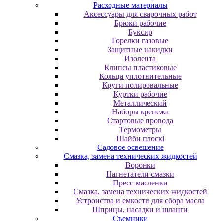
Расходные материалы
Аксессуары для сварочных работ
Брюки рабочие
Буксир
Горелки газовые
Защитные накидки
Изолента
Клипсы пластиковые
Кольца уплотнительные
Круги полировальные
Куртки рабочие
Металлический
Наборы крепежа
Стартовые провода
Термометры
Шайби плоскі
Садовое освещение
Смазка, замена технических жидкостей
Воронки
Нагнетатели смазки
Пресс-масленки
Смазка, замена технических жидкостей
Устроиства и емкости для сбора масла
Шприцы, насадки и шланги
Съемники