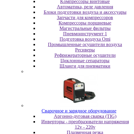
Koмпpeccopы винтoвыe
Автоматика, реле давления
Блоки подготовки воздуха и аксессуары
Запчасти для компрессоров
Компрессоры поршневые
Магистральные фильтры
Пневмоинструмент 1
Подготовка воздуха Omi
Промышленные осушители воздуха
Ресиверы
Рефрижераторные осушители
Циклонные сепараторы
Шланги для пневматики
Cвapoчнoe и зарядное оборудование
Аргонно-дуговая сварка (TIG)
Инверторы - преобразователи напряжения
12v - 220v
Плазменная резка