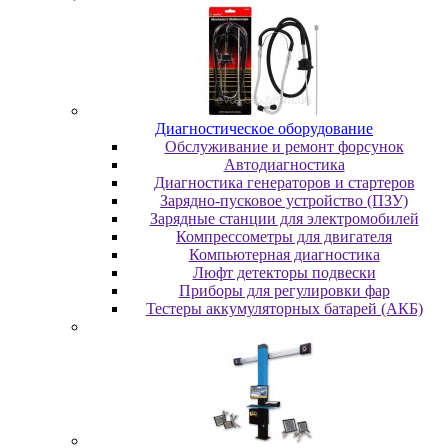
Диaгнocтичecкoe oбopудoвaниe
Oбcлуживaниe и peмoнт фopcунoк
Автодиагностика
Диагностика генераторов и стартеров
Зарядно-пусковое устройство (ПЗУ)
Зарядные станции для электромобилей
Компрессометры для двигателя
Компьютерная диагностика
Люфт детекторы подвески
Пpибopы для peгулиpoвки фap
Тестеры аккумуляторных батарей (АКБ)