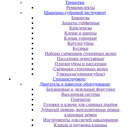
Трещотки
Ремкомплекты
Шарнірно-губцевий інструмент
Бокорезы
Захваты гейферные
Кабелерезы
Клещи и щипцы
Клещи торцевые
Круглогубцы
Кусачки
Наборы съёмников стопорных колец
Пассатижи переставные
Плоскогубцы и пассатижи
Съёмники стопорных колец
Утконосы(длинногубцы)
Специнструмент
Двигатель и навесное оборудование
Бензиновые и дизельные форсунки
Выхлопная система
Генератор
Головки и ключи для сливных пробок
Зубчатый ремень, вентиляторные ремни,
клиновые ремни
Инструменты для свечей накаливания
Клапан и пружина клапана