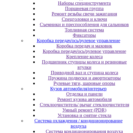
Наборы специнструмента
Поршневая группа
Ремонт резьбы свечи зажигания
Спецголовки и ключи
Съемники и преспособления для сальников
Топливная система
Фиксаторы
Коробка передач/ось/рулевое управление
Коробка передач и маховик
Коробка передач/ось/рулевое управление
Крепление колеса
Подшипник ступицы колеса и резиновые
втулки
Приводной вал и ступица колеса
Пружина подвески и амортизаторы
Рулевые тяги, шаровые опоры
Кузов автомобиля/интерьер
Отделка и панели
Ремонт кузова автомобиля
Стеклоочиститель/ рычаг стеклоочистителя
Умный ремонт (PDR)
Установка и снятие стекла
Система охлаждения / кондиционирование
воздуха
Система кондиционирования воздуха