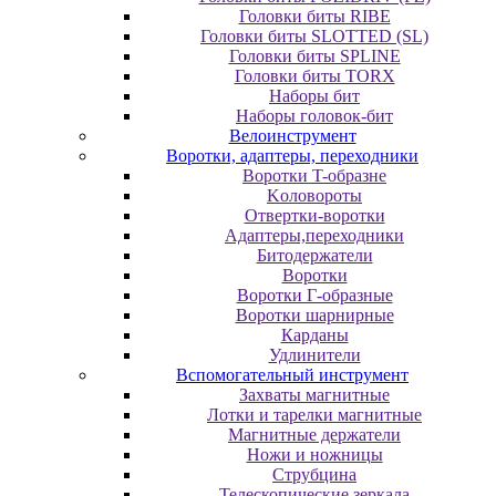
Головки биты RIBE
Головки биты SLOTTED (SL)
Головки биты SPLINE
Головки биты TORX
Наборы бит
Наборы головок-бит
Велоинструмент
Воротки, адаптеры, переходники
Bopoтки T-oбpaзне
Koлoвopoты
Oтвepтки-вopoтки
Адаптеры,переходники
Битодержатели
Воротки
Воротки Г-образные
Воротки шарнирные
Карданы
Удлинители
Вспомогательный инструмент
Захваты магнитные
Лотки и тарелки магнитные
Магнитные держатели
Ножи и ножницы
Струбцина
Телескопические зеркала