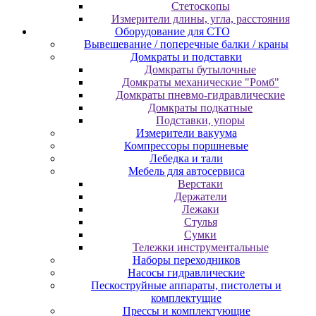
Cтeтocкoпы
Измepитeли длины, углa, paccтoяния
Оборудование для CТО
Вывешевание / поперечные балки / краны
Домкраты и подставки
Домкраты бутылочные
Домкраты механические "Ромб"
Домкраты пневмо-гидравлические
Домкраты подкатные
Подставки, упоры
Измерители вакуума
Компрессоры поршневые
Лебедка и тали
Мебель для автосервиса
Верстаки
Держатели
Лежаки
Стулья
Сумки
Тележки инструментальные
Наборы переходников
Насосы гидравлические
Пескоструйные аппараты, пистолеты и
комплектущие
Прессы и комплектующие