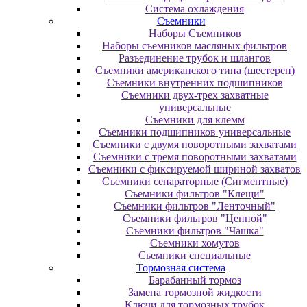
Система охлаждения
Съемники
Наборы Съемников
Наборы съемников масляных фильтров
Разъединение трубок и шлангов
Съемники американского типа (шестерен)
Съемники внутренних подшипников
Съемники двух-трех захватные
универсальные
Съемники для клемм
Съемники подшипников универсальные
Съемники с двумя поворотными захватами
Съемники с тремя поворотными захватами
Съемники с фиксируемой шириной захватов
Съемники сепараторные (Сигментные)
Съемники фильтров "Клещи"
Съемники фильтров "Ленточный"
Съемники фильтров "Цепной"
Съемники фильтров "Чашка"
Съемники хомутов
Сьемники специальные
Тормозная система
Барабанный тормоз
Замена тормозной жидкости
Ключи для тормозных трубок