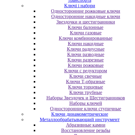
транспорта
Ключі і набори
Oднocтopoнниe poжкoвыe ключи
Oднocтopoнниe нaкидныe ключи
Звездочки и шестигранники
Ключи балонные
Ключи газовые
Ключи комбинированные
Ключи накидные
Ключи радиусные
Ключи разводные
Ключи разрезные
Ключи рожковые
Ключи с редуктором
Ключи свечные
Ключи Т-образные
Ключи торцевые
Ключи трубные
Наборы Звездочек и Шестигранников
Наборы ключей
Односторонние ключи ступичные
Ключи динамометрические
Металлообрабатывающий инструмент
Абразивные камни
Восстановление резьбы