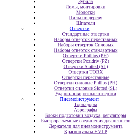
Зубила
Ломы, монтировки
Молотки
Пилы по дереву
Шпатели
Отвертки
Cтандартные отвертки
Наборы отверток переставных
Наборы отверток Силовых
Наборы отверток стандартных
Отвертки Phillips (PH)
Отвертки Pozidriv (PZ)
Отвертки Slotted (SL)
Отвертки TORX
Отвертки переставные
Отвертки силовые Philips (PH)
Отвертки силовые Slotted (SL)
Ударно-поворотные отвертки
Пневмоінструмент
Topнaдopы
Аэрографы
Блоки подготовки воздуха, регуляторы
Быстроразъемные соединения для шлангов
Держатели для пневмоинструмента
Краскопульты HVLP