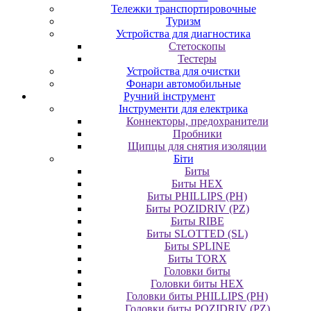
Тележки транспортировочные
Туризм
Устройства для диагностика
Стетоскопы
Тестеры
Устройства для очистки
Фонари автомобильные
Ручний інструмент
Інструменти для електрика
Коннекторы, предохранители
Пробники
Щипцы для снятия изоляции
Біти
Биты
Биты HEX
Биты PHILLIPS (PH)
Биты POZIDRIV (PZ)
Биты RIBE
Биты SLOTTED (SL)
Биты SPLINE
Биты TORX
Головки биты
Головки биты HEX
Головки биты PHILLIPS (PH)
Головки биты POZIDRIV (PZ)