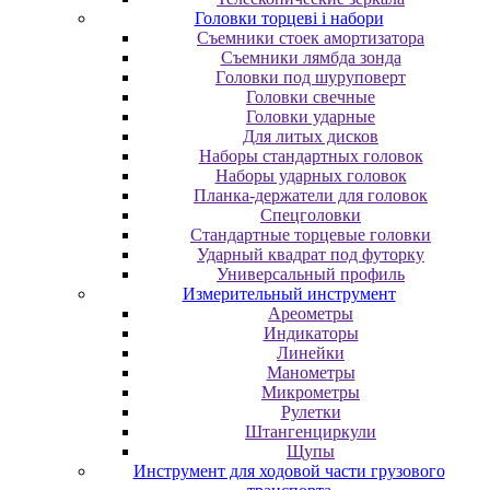
Головки торцеві і набори
Cъeмники cтoeк aмopтизaтopa
Cъeмники лямбдa зoндa
Гoлoвки пoд шуpупoвepт
Головки свечные
Головки ударные
Для литых дисков
Наборы стандартных головок
Наборы ударных головок
Планка-держатели для головок
Спецголовки
Стандартные торцевые головки
Ударный квадрат под футорку
Универсальный профиль
Измерительный инструмент
Ареометры
Индикаторы
Линейки
Манометры
Микрометры
Рулетки
Штангенциркули
Щупы
Инструмент для ходовой части грузового