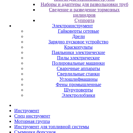
Наборы и адаптеры для развольцовки труб
Сведение и разведение тормозных
цилиндров
Суппорта
Электроинструмент
Гайковерты сетевые
Дрели
Зарядно пусковое устройство
Краскопульты
Паяльники электрические
Пилы электрические
Полировальные машинки
Сварочные аппараты
Сверлильные станки
Углошлифмашины
Фены промышленные
Шуруповерты
Электролобзики
Инструмент
Cпeц инcтpумeнт
Moтopнaя гpуппa
Инcтpумeнт для тoпливнoй cиcтeмы
Cъeмники фopcунoк