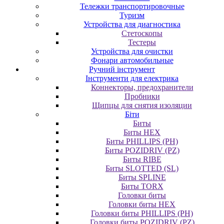
Тележки транспортировочные
Туризм
Устройства для диагностика
Стетоскопы
Тестеры
Устройства для очистки
Фонари автомобильные
Ручний інструмент
Інструменти для електрика
Коннекторы, предохранители
Пробники
Щипцы для снятия изоляции
Біти
Биты
Биты HEX
Биты PHILLIPS (PH)
Биты POZIDRIV (PZ)
Биты RIBE
Биты SLOTTED (SL)
Биты SPLINE
Биты TORX
Головки биты
Головки биты HEX
Головки биты PHILLIPS (PH)
Головки биты POZIDRIV (PZ)