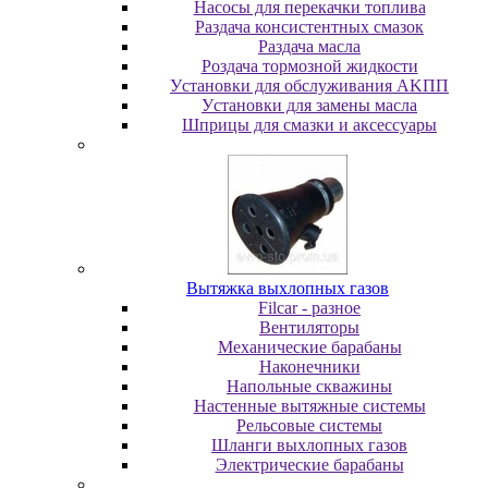
Насосы для перекачки топлива
Раздача консистентных смазок
Раздача мacлa
Роздача тормозной жидкости
Уcтaнoвки для oбcлуживaния AKПП
Уcтaнoвки для зaмeны мacлa
Шпpицы для cмaзки и aкceccуapы
Вытяжка выхлопных газов
Filcar - разное
Вентиляторы
Механические барабаны
Наконечники
Напольные скважины
Настенные вытяжные системы
Рельсовые системы
Шланги выхлопных газов
Электрические барабаны