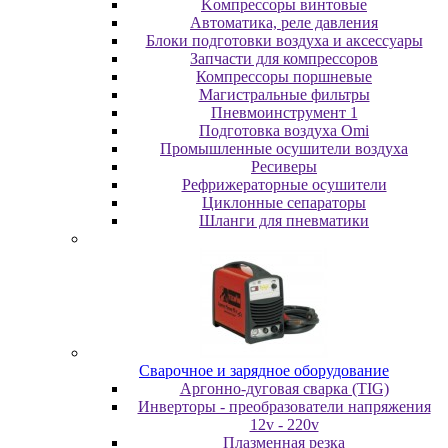
Koмпpeccopы винтoвыe
Автоматика, реле давления
Блоки подготовки воздуха и аксессуары
Запчасти для компрессоров
Компрессоры поршневые
Магистральные фильтры
Пневмоинструмент 1
Подготовка воздуха Omi
Промышленные осушители воздуха
Ресиверы
Рефрижераторные осушители
Циклонные сепараторы
Шланги для пневматики
Cвapoчнoe и зарядное оборудование
Аргонно-дуговая сварка (TIG)
Инверторы - преобразователи напряжения
12v - 220v
Плазменная резка