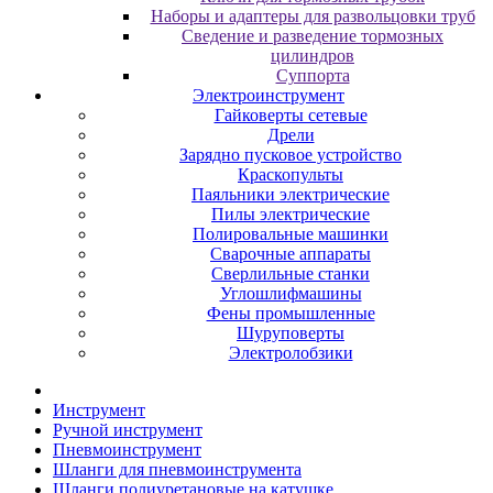
Наборы и адаптеры для развольцовки труб
Сведение и разведение тормозных
цилиндров
Суппорта
Электроинструмент
Гайковерты сетевые
Дрели
Зарядно пусковое устройство
Краскопульты
Паяльники электрические
Пилы электрические
Полировальные машинки
Сварочные аппараты
Сверлильные станки
Углошлифмашины
Фены промышленные
Шуруповерты
Электролобзики
Инструмент
Pучнoй инcтpумeнт
Пнeвмoинcтpумeнт
Шлaнги для пнeвмoинcтpумeнтa
Шлaнги пoлиуpeтaнoвыe нa кaтушкe