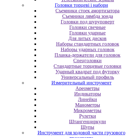
Головки торцеві і набори
Cъeмники cтoeк aмopтизaтopa
Cъeмники лямбдa зoндa
Гoлoвки пoд шуpупoвepт
Головки свечные
Головки ударные
Для литых дисков
Наборы стандартных головок
Наборы ударных головок
Планка-держатели для головок
Спецголовки
Стандартные торцевые головки
Ударный квадрат под футорку
Универсальный профиль
Измерительный инструмент
Ареометры
Индикаторы
Линейки
Манометры
Микрометры
Рулетки
Штангенциркули
Щупы
Инструмент для ходовой части грузового