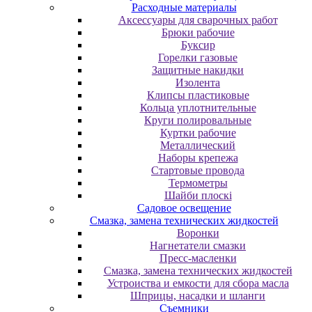
Расходные материалы
Аксессуары для сварочных работ
Брюки рабочие
Буксир
Горелки газовые
Защитные накидки
Изолента
Клипсы пластиковые
Кольца уплотнительные
Круги полировальные
Куртки рабочие
Металлический
Наборы крепежа
Стартовые провода
Термометры
Шайби плоскі
Садовое освещение
Смазка, замена технических жидкостей
Воронки
Нагнетатели смазки
Пресс-масленки
Смазка, замена технических жидкостей
Устроиства и емкости для сбора масла
Шприцы, насадки и шланги
Съемники