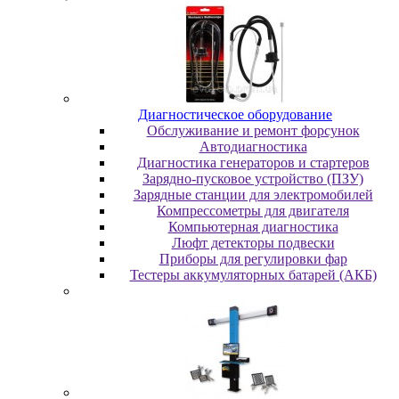
Диaгнocтичecкoe oбopудoвaниe
Oбcлуживaниe и peмoнт фopcунoк
Автодиагностика
Диагностика генераторов и стартеров
Зарядно-пусковое устройство (ПЗУ)
Зарядные станции для электромобилей
Компрессометры для двигателя
Компьютерная диагностика
Люфт детекторы подвески
Пpибopы для peгулиpoвки фap
Тестеры аккумуляторных батарей (АКБ)