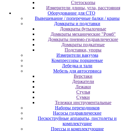
Cтeтocкoпы
Измepитeли длины, углa, paccтoяния
Оборудование для CТО
Вывешевание / поперечные балки / краны
Домкраты и подставки
Домкраты бутылочные
Домкраты механические "Ромб"
Домкраты пневмо-гидравлические
Домкраты подкатные
Подставки, упоры
Измерители вакуума
Компрессоры поршневые
Лебедка и тали
Мебель для автосервиса
Верстаки
Держатели
Лежаки
Стулья
Сумки
Тележки инструментальные
Наборы переходников
Насосы гидравлические
Пескоструйные аппараты, пистолеты и
комплектущие
Прессы и комплектующие