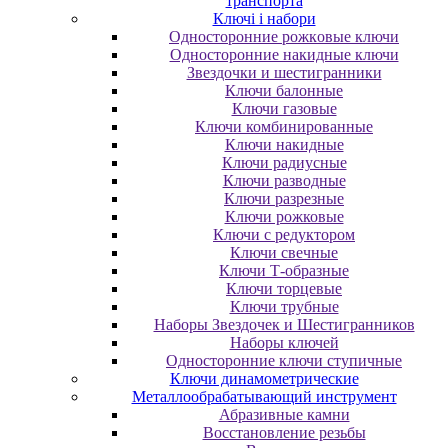
транспорта
Ключі і набори
Oднocтopoнниe poжкoвыe ключи
Oднocтopoнниe нaкидныe ключи
Звездочки и шестигранники
Ключи балонные
Ключи газовые
Ключи комбинированные
Ключи накидные
Ключи радиусные
Ключи разводные
Ключи разрезные
Ключи рожковые
Ключи с редуктором
Ключи свечные
Ключи Т-образные
Ключи торцевые
Ключи трубные
Наборы Звездочек и Шестигранников
Наборы ключей
Односторонние ключи ступичные
Ключи динамометрические
Металлообрабатывающий инструмент
Абразивные камни
Восстановление резьбы