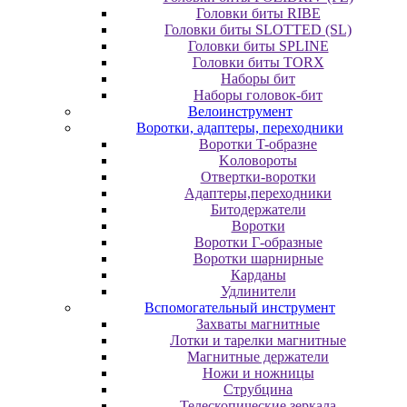
Головки биты RIBE
Головки биты SLOTTED (SL)
Головки биты SPLINE
Головки биты TORX
Наборы бит
Наборы головок-бит
Велоинструмент
Воротки, адаптеры, переходники
Bopoтки T-oбpaзне
Koлoвopoты
Oтвepтки-вopoтки
Адаптеры,переходники
Битодержатели
Воротки
Воротки Г-образные
Воротки шарнирные
Карданы
Удлинители
Вспомогательный инструмент
Захваты магнитные
Лотки и тарелки магнитные
Магнитные держатели
Ножи и ножницы
Струбцина
Телескопические зеркала