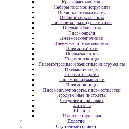
Краскораспылители
Наборы пневмоинструмента
Оснастка пневмосистем
Отбойники ржавчины
Пистолеты для подкачки колес
Пневмогайковерты
Пневмодрели
Пневмозаклёпочники
Пневмозачистные машинки
Пневмолобзики
Пневмомолотки
Пневмоножницы
Пневмоотрезные и зачистные инструменты
Пневмостеплеры
Пневмотрещотки
Пневмошлифмашинки
Пневмошприци
Пневмошуруповерты, пневмоотвертки
Продувочные пистолеты
Соединения на шланг
Фитинги
Шланги
Шланги спиральные
Полотно
Ступичные головки