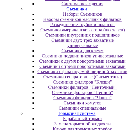
Система охлаждения
Съемники
Наборы Съемников
Наборы съемников масляных фильтров
Разъединение трубок и шлангов
Съемники американского типа (шестерен)
Съемники внутренних подшипников
Съемники двух-трех захватные
универсальные
Съемники для клемм
Съемники подшипников универсальные
Съемники с двумя поворотными захватами
Съемники с тремя поворотными захватами
Съемники с фиксируемой шириной захватов
Съемники сепараторные (Сигментные)
Съемники фильтров "Клещи"
Съемники фильтров "Ленточный"
Съемники фильтров "Цепной"
Съемники фильтров "Чашка"
Съемники хомутов
Сьемники специальные
Тормозная система
Барабанный тормоз
Замена тормозной жидкости
Ключи для тормозных трубок