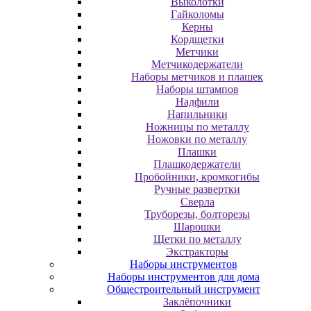
Выколотки
Гайколомы
Керны
Кордщетки
Метчики
Метчикодержатели
Наборы метчиков и плашек
Наборы штампов
Надфили
Напильники
Ножницы по металлу
Ножовки по металлу
Плашки
Плашкодержатели
Пробойники, кромкогибы
Ручные развертки
Сверла
Труборезы, болторезы
Шарошки
Щетки по металлу
Экcтpaктopы
Наборы инструментов
Наборы инструментов для дома
Общестроительный инструмент
Заклёпочники