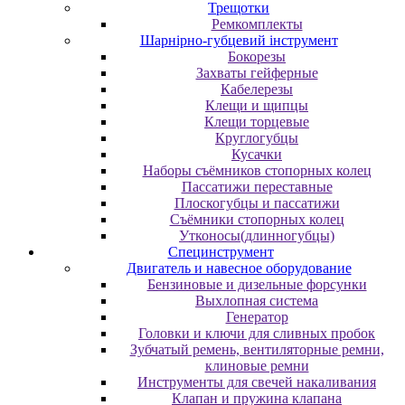
Трещотки
Ремкомплекты
Шарнірно-губцевий інструмент
Бокорезы
Захваты гейферные
Кабелерезы
Клещи и щипцы
Клещи торцевые
Круглогубцы
Кусачки
Наборы съёмников стопорных колец
Пассатижи переставные
Плоскогубцы и пассатижи
Съёмники стопорных колец
Утконосы(длинногубцы)
Специнструмент
Двигатель и навесное оборудование
Бензиновые и дизельные форсунки
Выхлопная система
Генератор
Головки и ключи для сливных пробок
Зубчатый ремень, вентиляторные ремни,
клиновые ремни
Инструменты для свечей накаливания
Клапан и пружина клапана