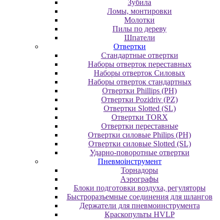
Зубила
Ломы, монтировки
Молотки
Пилы по дереву
Шпатели
Отвертки
Cтандартные отвертки
Наборы отверток переставных
Наборы отверток Силовых
Наборы отверток стандартных
Отвертки Phillips (PH)
Отвертки Pozidriv (PZ)
Отвертки Slotted (SL)
Отвертки TORX
Отвертки переставные
Отвертки силовые Philips (PH)
Отвертки силовые Slotted (SL)
Ударно-поворотные отвертки
Пневмоінструмент
Topнaдopы
Аэрографы
Блоки подготовки воздуха, регуляторы
Быстроразъемные соединения для шлангов
Держатели для пневмоинструмента
Краскопульты HVLP