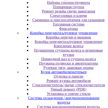
Наборы специнструмента
Поршневая группа
Ремонт резьбы свечи зажигания
Спецголовки и ключи
Съемники и преспособления для сальников
Топливная система
Фиксаторы
Коробка передач/ось/рулевое управление
Коробка передач и маховик
Коробка передач/ось/рулевое управление
Крепление колеса
Подшипник ступицы колеса и резиновые
втулки
Приводной вал и ступица колеса
Пружина подвески и амортизаторы
Рулевые тяги, шаровые опоры
Кузов автомобиля/интерьер
Отделка и панели
Ремонт кузова автомобиля
Стеклоочиститель/ рычаг стеклоочистителя
Умный ремонт (PDR)
Установка и снятие стекла
Система охлаждения / кондиционирование
воздуха
Система кондиционирования воздуха