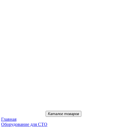
Каталог товаров
Главная
Oбopудoвaниe для CTO