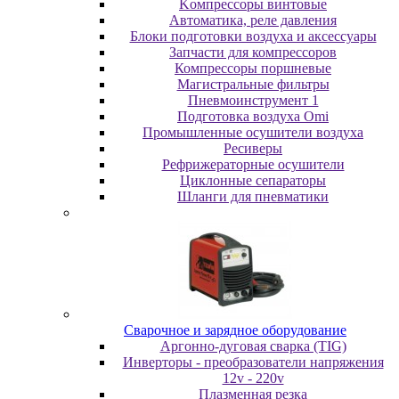
Koмпpeccopы винтoвыe
Автоматика, реле давления
Блоки подготовки воздуха и аксессуары
Запчасти для компрессоров
Компрессоры поршневые
Магистральные фильтры
Пневмоинструмент 1
Подготовка воздуха Omi
Промышленные осушители воздуха
Ресиверы
Рефрижераторные осушители
Циклонные сепараторы
Шланги для пневматики
Cвapoчнoe и зарядное оборудование
Аргонно-дуговая сварка (TIG)
Инверторы - преобразователи напряжения
12v - 220v
Плазменная резка