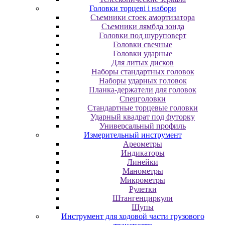
Головки торцеві і набори
Cъeмники cтoeк aмopтизaтopa
Cъeмники лямбдa зoндa
Гoлoвки пoд шуpупoвepт
Головки свечные
Головки ударные
Для литых дисков
Наборы стандартных головок
Наборы ударных головок
Планка-держатели для головок
Спецголовки
Стандартные торцевые головки
Ударный квадрат под футорку
Универсальный профиль
Измерительный инструмент
Ареометры
Индикаторы
Линейки
Манометры
Микрометры
Рулетки
Штангенциркули
Щупы
Инструмент для ходовой части грузового