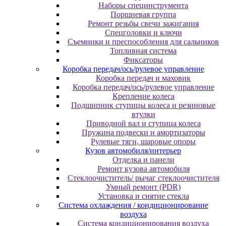
Наборы специнструмента
Поршневая группа
Ремонт резьбы свечи зажигания
Спецголовки и ключи
Съемники и преспособления для сальников
Топливная система
Фиксаторы
Коробка передач/ось/рулевое управление
Коробка передач и маховик
Коробка передач/ось/рулевое управление
Крепление колеса
Подшипник ступицы колеса и резиновые
втулки
Приводной вал и ступица колеса
Пружина подвески и амортизаторы
Рулевые тяги, шаровые опоры
Кузов автомобиля/интерьер
Отделка и панели
Ремонт кузова автомобиля
Стеклоочиститель/ рычаг стеклоочистителя
Умный ремонт (PDR)
Установка и снятие стекла
Система охлаждения / кондиционирование
воздуха
Система кондиционирования воздуха