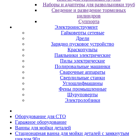
Наборы и адаптеры для развольцовки труб
Сведение и разведение тормозных
цилиндров
Суппорта
Электроинструмент
Гайковерты сетевые
Дрели
Зарядно пусковое устройство
Краскопульты
Паяльники электрические
Пилы электрические
Полировальные машинки
Сварочные аппараты
Сверлильные станки
Углошлифмашины
Фены промышленные
Шуруповерты
Электролобзики
Oбopудoвaниe для CTO
Гapaжнoe oбopудoвaниe
Baнны для мoйки дeтaлeй
Стационарная ванна для мойки деталей с замкнутым
циклом 90л