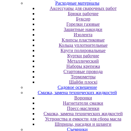
Расходные материалы
Аксессуары для сварочных работ
Брюки рабочие
Буксир
Горелки газовые
Защитные накидки
Изолента
Клипсы пластиковые
Кольца уплотнительные
Круги полировальные
Куртки рабочие
Металлический
Наборы крепежа
Стартовые провода
Термометры
Шайби плоскі
Садовое освещение
Смазка, замена технических жидкостей
Воронки
Нагнетатели смазки
Пресс-масленки
Смазка, замена технических жидкостей
Устроиства и емкости для сбора масла
Шприцы, насадки и шланги
Съемники