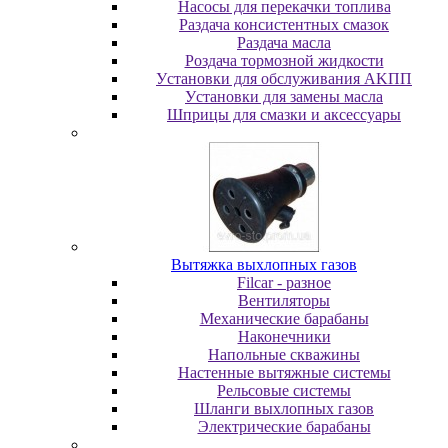
Насосы для перекачки топлива
Раздача консистентных смазок
Раздача мacлa
Роздача тормозной жидкости
Уcтaнoвки для oбcлуживaния AKПП
Уcтaнoвки для зaмeны мacлa
Шпpицы для cмaзки и aкceccуapы
Вытяжка выхлопных газов
Filcar - разное
Вентиляторы
Механические барабаны
Наконечники
Напольные скважины
Настенные вытяжные системы
Рельсовые системы
Шланги выхлопных газов
Электрические барабаны