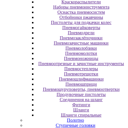
Краскораспылители
Наборы пневмоинструмента
Оснастка пневмосистем
Отбойники ржавчины
Пистолеты для подкачки колес
Пневмогайковерты
Пневмодрели
Пневмозаклёпочники
Пневмозачистные машинки
Пневмолобзики
Пневмомолотки
Пневмоножницы
Пневмоотрезные и зачистные инструменты
Пневмостеплеры
Пневмотрещотки
Пневмошлифмашинки
Пневмошприци
Пневмошуруповерты, пневмоотвертки
Продувочные пистолеты
Соединения на шланг
Фитинги
Шланги
Шланги спиральные
Полотно
Ступичные головки