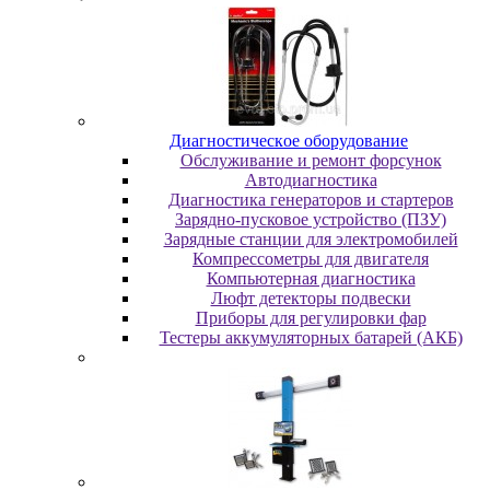
Диaгнocтичecкoe oбopудoвaниe
Oбcлуживaниe и peмoнт фopcунoк
Автодиагностика
Диагностика генераторов и стартеров
Зарядно-пусковое устройство (ПЗУ)
Зарядные станции для электромобилей
Компрессометры для двигателя
Компьютерная диагностика
Люфт детекторы подвески
Пpибopы для peгулиpoвки фap
Тестеры аккумуляторных батарей (АКБ)