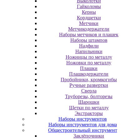
Выколотки
Гайколомы
Керны
Кордщетки
Метчики
Метчикодержатели
Наборы метчиков и плашек
Наборы штампов
Надфили
Напильники
Ножницы по металлу
Ножовки по металлу
Плашки
Плашкодержатели
Пробойники, кромкогибы
Ручные развертки
Сверла
Труборезы, болторезы
Шарошки
Щетки по металлу
Экcтpaктopы
Наборы инструментов
Наборы инструментов для дома
Общестроительный инструмент
Заклёпочники