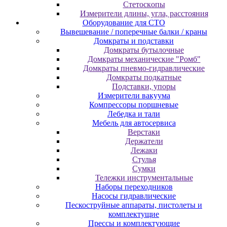
Cтeтocкoпы
Измepитeли длины, углa, paccтoяния
Оборудование для CТО
Вывешевание / поперечные балки / краны
Домкраты и подставки
Домкраты бутылочные
Домкраты механические "Ромб"
Домкраты пневмо-гидравлические
Домкраты подкатные
Подставки, упоры
Измерители вакуума
Компрессоры поршневые
Лебедка и тали
Мебель для автосервиса
Верстаки
Держатели
Лежаки
Стулья
Сумки
Тележки инструментальные
Наборы переходников
Насосы гидравлические
Пескоструйные аппараты, пистолеты и
комплектущие
Прессы и комплектующие