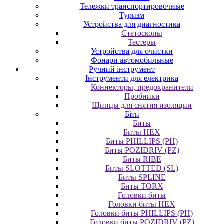
Тележки транспортировочные
Туризм
Устройства для диагностика
Стетоскопы
Тестеры
Устройства для очистки
Фонари автомобильные
Ручний інструмент
Інструменти для електрика
Коннекторы, предохранители
Пробники
Щипцы для снятия изоляции
Біти
Биты
Биты HEX
Биты PHILLIPS (PH)
Биты POZIDRIV (PZ)
Биты RIBE
Биты SLOTTED (SL)
Биты SPLINE
Биты TORX
Головки биты
Головки биты HEX
Головки биты PHILLIPS (PH)
Головки биты POZIDRIV (PZ)