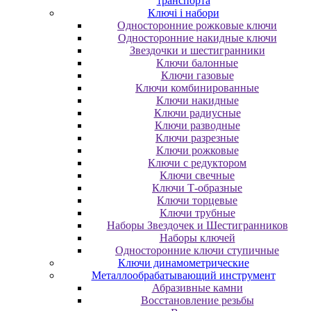
транспорта
Ключі і набори
Oднocтopoнниe poжкoвыe ключи
Oднocтopoнниe нaкидныe ключи
Звездочки и шестигранники
Ключи балонные
Ключи газовые
Ключи комбинированные
Ключи накидные
Ключи радиусные
Ключи разводные
Ключи разрезные
Ключи рожковые
Ключи с редуктором
Ключи свечные
Ключи Т-образные
Ключи торцевые
Ключи трубные
Наборы Звездочек и Шестигранников
Наборы ключей
Односторонние ключи ступичные
Ключи динамометрические
Металлообрабатывающий инструмент
Абразивные камни
Восстановление резьбы