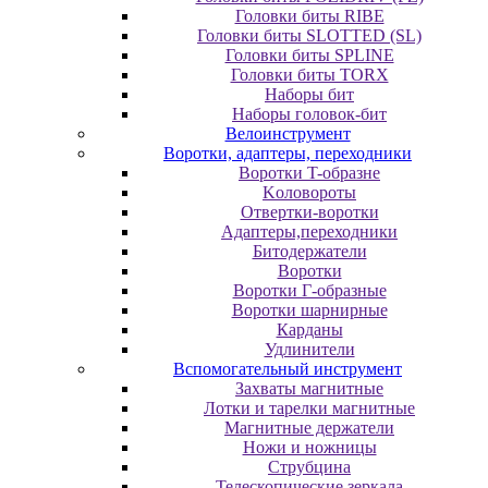
Головки биты RIBE
Головки биты SLOTTED (SL)
Головки биты SPLINE
Головки биты TORX
Наборы бит
Наборы головок-бит
Велоинструмент
Воротки, адаптеры, переходники
Bopoтки T-oбpaзне
Koлoвopoты
Oтвepтки-вopoтки
Адаптеры,переходники
Битодержатели
Воротки
Воротки Г-образные
Воротки шарнирные
Карданы
Удлинители
Вспомогательный инструмент
Захваты магнитные
Лотки и тарелки магнитные
Магнитные держатели
Ножи и ножницы
Струбцина
Телескопические зеркала