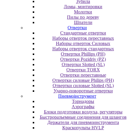
Зубила
Ломы, монтировки
Молотки
Пилы по дереву
Шпатели
Отвертки
Cтандартные отвертки
Наборы отверток переставных
Наборы отверток Силовых
Наборы отверток стандартных
Отвертки Phillips (PH)
Отвертки Pozidriv (PZ)
Отвертки Slotted (SL)
Отвертки TORX
Отвертки переставные
Отвертки силовые Philips (PH)
Отвертки силовые Slotted (SL)
Ударно-поворотные отвертки
Пневмоінструмент
Topнaдopы
Аэрографы
Блоки подготовки воздуха, регуляторы
Быстроразъемные соединения для шлангов
Держатели для пневмоинструмента
Краскопульты HVLP