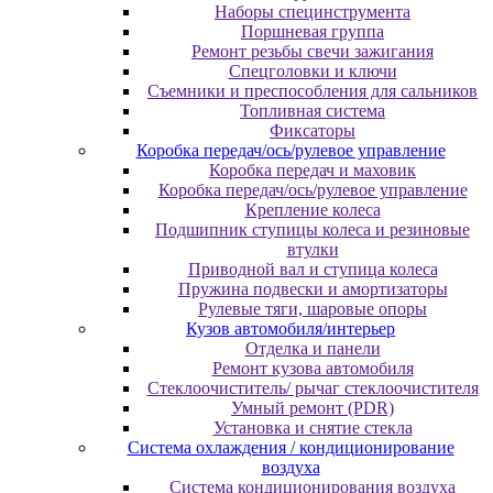
Наборы специнструмента
Поршневая группа
Ремонт резьбы свечи зажигания
Спецголовки и ключи
Съемники и преспособления для сальников
Топливная система
Фиксаторы
Коробка передач/ось/рулевое управление
Коробка передач и маховик
Коробка передач/ось/рулевое управление
Крепление колеса
Подшипник ступицы колеса и резиновые
втулки
Приводной вал и ступица колеса
Пружина подвески и амортизаторы
Рулевые тяги, шаровые опоры
Кузов автомобиля/интерьер
Отделка и панели
Ремонт кузова автомобиля
Стеклоочиститель/ рычаг стеклоочистителя
Умный ремонт (PDR)
Установка и снятие стекла
Система охлаждения / кондиционирование
воздуха
Система кондиционирования воздуха