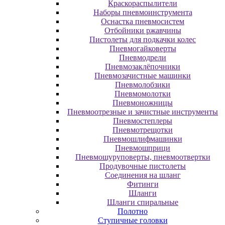
Краскораспылители
Наборы пневмоинструмента
Оснастка пневмосистем
Отбойники ржавчины
Пистолеты для подкачки колес
Пневмогайковерты
Пневмодрели
Пневмозаклёпочники
Пневмозачистные машинки
Пневмолобзики
Пневмомолотки
Пневмоножницы
Пневмоотрезные и зачистные инструменты
Пневмостеплеры
Пневмотрещотки
Пневмошлифмашинки
Пневмошприци
Пневмошуруповерты, пневмоотвертки
Продувочные пистолеты
Соединения на шланг
Фитинги
Шланги
Шланги спиральные
Полотно
Ступичные головки