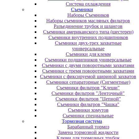
Система охлаждения
Съемники
Наборы Съемников
Наборы съемников масляных фильтров
Разъединение трубок и шлангов
Съемники американского типа (шестерен)
Съемники внутренних подшипников
Съемники двух-трех захватные
универсальные
Съемники для клемм
Съемники подшипников универсальные
Съемники с двумя поворотными захватами
Съемники с тремя поворотными захватами
Съемники с фиксируемой шириной захватов
Съемники сепараторные (Сигментные)
Съемники фильтров "Клещи"
Съемники фильтров "Ленточный"
Съемники фильтров "Цепной"
Съемники фильтров "Чашка"
Съемники хомутов
Сьемники специальные
Тормозная система
Барабанный тормоз
Замена тормозной жидкости
Ключи для тормозных трубок