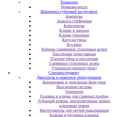
Трещотки
Ремкомплекты
Шарнірно-губцевий інструмент
Бокорезы
Захваты гейферные
Кабелерезы
Клещи и щипцы
Клещи торцевые
Круглогубцы
Кусачки
Наборы съёмников стопорных колец
Пассатижи переставные
Плоскогубцы и пассатижи
Съёмники стопорных колец
Утконосы(длинногубцы)
Специнструмент
Двигатель и навесное оборудование
Бензиновые и дизельные форсунки
Выхлопная система
Генератор
Головки и ключи для сливных пробок
Зубчатый ремень, вентиляторные ремни,
клиновые ремни
Инструменты для свечей накаливания
Клапан и пружина клапана