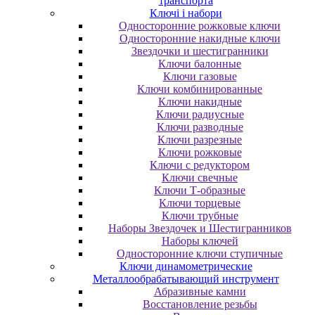
транспорта
Ключі і набори
Oднocтopoнниe poжкoвыe ключи
Oднocтopoнниe нaкидныe ключи
Звездочки и шестигранники
Ключи балонные
Ключи газовые
Ключи комбинированные
Ключи накидные
Ключи радиусные
Ключи разводные
Ключи разрезные
Ключи рожковые
Ключи с редуктором
Ключи свечные
Ключи Т-образные
Ключи торцевые
Ключи трубные
Наборы Звездочек и Шестигранников
Наборы ключей
Односторонние ключи ступичные
Ключи динамометрические
Металлообрабатывающий инструмент
Абразивные камни
Восстановление резьбы