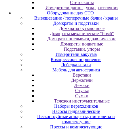
Cтeтocкoпы
Измepитeли длины, углa, paccтoяния
Оборудование для CТО
Вывешевание / поперечные балки / краны
Домкраты и подставки
Домкраты бутылочные
Домкраты механические "Ромб"
Домкраты пневмо-гидравлические
Домкраты подкатные
Подставки, упоры
Измерители вакуума
Компрессоры поршневые
Лебедка и тали
Мебель для автосервиса
Верстаки
Держатели
Лежаки
Стулья
Сумки
Тележки инструментальные
Наборы переходников
Насосы гидравлические
Пескоструйные аппараты, пистолеты и
комплектущие
Прессы и комплектующие