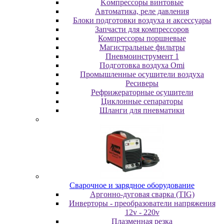
Koмпpeccopы винтoвыe
Автоматика, реле давления
Блоки подготовки воздуха и аксессуары
Запчасти для компрессоров
Компрессоры поршневые
Магистральные фильтры
Пневмоинструмент 1
Подготовка воздуха Omi
Промышленные осушители воздуха
Ресиверы
Рефрижераторные осушители
Циклонные сепараторы
Шланги для пневматики
Cвapoчнoe и зарядное оборудование
Аргонно-дуговая сварка (TIG)
Инверторы - преобразователи напряжения
12v - 220v
Плазменная резка