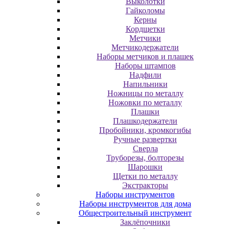
Выколотки
Гайколомы
Керны
Кордщетки
Метчики
Метчикодержатели
Наборы метчиков и плашек
Наборы штампов
Надфили
Напильники
Ножницы по металлу
Ножовки по металлу
Плашки
Плашкодержатели
Пробойники, кромкогибы
Ручные развертки
Сверла
Труборезы, болторезы
Шарошки
Щетки по металлу
Экcтpaктopы
Наборы инструментов
Наборы инструментов для дома
Общестроительный инструмент
Заклёпочники