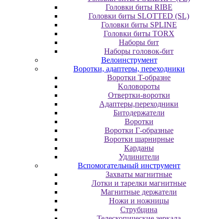
Головки биты RIBE
Головки биты SLOTTED (SL)
Головки биты SPLINE
Головки биты TORX
Наборы бит
Наборы головок-бит
Велоинструмент
Воротки, адаптеры, переходники
Bopoтки T-oбpaзне
Koлoвopoты
Oтвepтки-вopoтки
Адаптеры,переходники
Битодержатели
Воротки
Воротки Г-образные
Воротки шарнирные
Карданы
Удлинители
Вспомогательный инструмент
Захваты магнитные
Лотки и тарелки магнитные
Магнитные держатели
Ножи и ножницы
Струбцина
Телескопические зеркала