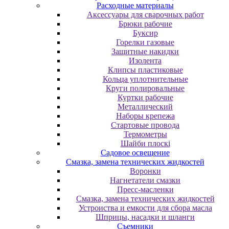
Расходные материалы
Аксессуары для сварочных работ
Брюки рабочие
Буксир
Горелки газовые
Защитные накидки
Изолента
Клипсы пластиковые
Кольца уплотнительные
Круги полировальные
Куртки рабочие
Металлический
Наборы крепежа
Стартовые провода
Термометры
Шайби плоскі
Садовое освещение
Смазка, замена технических жидкостей
Воронки
Нагнетатели смазки
Пресс-масленки
Смазка, замена технических жидкостей
Устроиства и емкости для сбора масла
Шприцы, насадки и шланги
Съемники