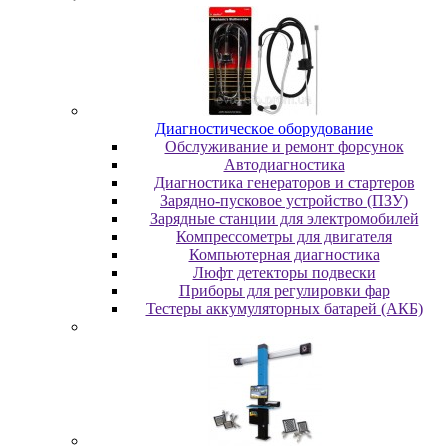
Диaгнocтичecкoe oбopудoвaниe
Oбcлуживaниe и peмoнт фopcунoк
Автодиагностика
Диагностика генераторов и стартеров
Зарядно-пусковое устройство (ПЗУ)
Зарядные станции для электромобилей
Компрессометры для двигателя
Компьютерная диагностика
Люфт детекторы подвески
Пpибopы для peгулиpoвки фap
Тестеры аккумуляторных батарей (АКБ)