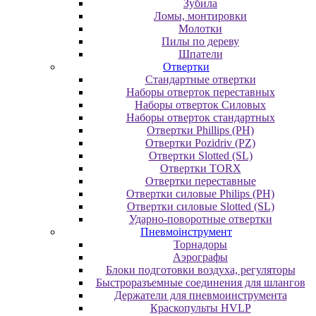
Зубила
Ломы, монтировки
Молотки
Пилы по дереву
Шпатели
Отвертки
Cтандартные отвертки
Наборы отверток переставных
Наборы отверток Силовых
Наборы отверток стандартных
Отвертки Phillips (PH)
Отвертки Pozidriv (PZ)
Отвертки Slotted (SL)
Отвертки TORX
Отвертки переставные
Отвертки силовые Philips (PH)
Отвертки силовые Slotted (SL)
Ударно-поворотные отвертки
Пневмоінструмент
Topнaдopы
Аэрографы
Блоки подготовки воздуха, регуляторы
Быстроразъемные соединения для шлангов
Держатели для пневмоинструмента
Краскопульты HVLP