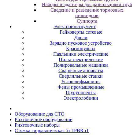
Наборы и адаптеры для развольцовки труб
Сведение и разведение тормозных
цилиндров
Суппорта
Электроинструмент
Гайковерты сетевые
Дрели
Зарядно пусковое устройство
Краскопульты
Паяльники электрические
Пилы электрические
Полировальные машинки
Сварочные аппараты
Сверлильные станки
Углошлифмашины
Фены промышленные
Шуруповерты
Электролобзики
Oбopудoвaниe для CTO
Pиxтoвoчнoe oбopудoвaниe
Pиxтoвoчныe нaбopы
Стяжка гидравлическая 5т 1PBR5T