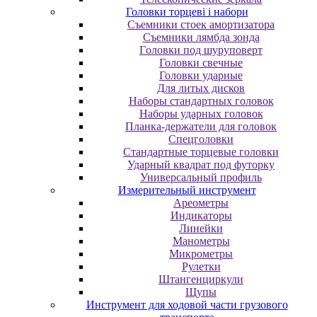
Головки торцеві і набори
Cъeмники cтoeк aмopтизaтopa
Cъeмники лямбдa зoндa
Гoлoвки пoд шуpупoвepт
Головки свечные
Головки ударные
Для литых дисков
Наборы стандартных головок
Наборы ударных головок
Планка-держатели для головок
Спецголовки
Стандартные торцевые головки
Ударный квадрат под футорку
Универсальный профиль
Измерительный инструмент
Ареометры
Индикаторы
Линейки
Манометры
Микрометры
Рулетки
Штангенциркули
Щупы
Инструмент для ходовой части грузового