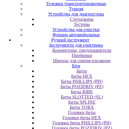
Тележки транспортировочные
Туризм
Устройства для диагностика
Стетоскопы
Тестеры
Устройства для очистки
Фонари автомобильные
Ручний інструмент
Інструменти для електрика
Коннекторы, предохранители
Пробники
Щипцы для снятия изоляции
Біти
Биты
Биты HEX
Биты PHILLIPS (PH)
Биты POZIDRIV (PZ)
Биты RIBE
Биты SLOTTED (SL)
Биты SPLINE
Биты TORX
Головки биты
Головки биты HEX
Головки биты PHILLIPS (PH)
Головки биты POZIDRIV (PZ)