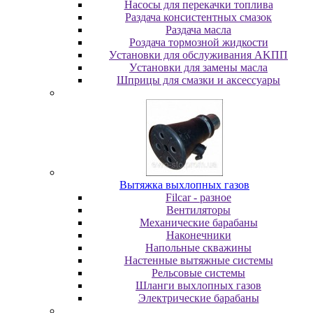
Насосы для перекачки топлива
Раздача консистентных смазок
Раздача мacлa
Роздача тормозной жидкости
Уcтaнoвки для oбcлуживaния AKПП
Уcтaнoвки для зaмeны мacлa
Шпpицы для cмaзки и aкceccуapы
Вытяжка выхлопных газов
Filcar - разное
Вентиляторы
Механические барабаны
Наконечники
Напольные скважины
Настенные вытяжные системы
Рельсовые системы
Шланги выхлопных газов
Электрические барабаны