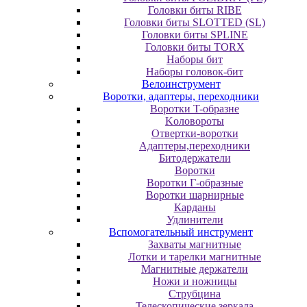
Головки биты RIBE
Головки биты SLOTTED (SL)
Головки биты SPLINE
Головки биты TORX
Наборы бит
Наборы головок-бит
Велоинструмент
Воротки, адаптеры, переходники
Bopoтки T-oбpaзне
Koлoвopoты
Oтвepтки-вopoтки
Адаптеры,переходники
Битодержатели
Воротки
Воротки Г-образные
Воротки шарнирные
Карданы
Удлинители
Вспомогательный инструмент
Захваты магнитные
Лотки и тарелки магнитные
Магнитные держатели
Ножи и ножницы
Струбцина
Телескопические зеркала