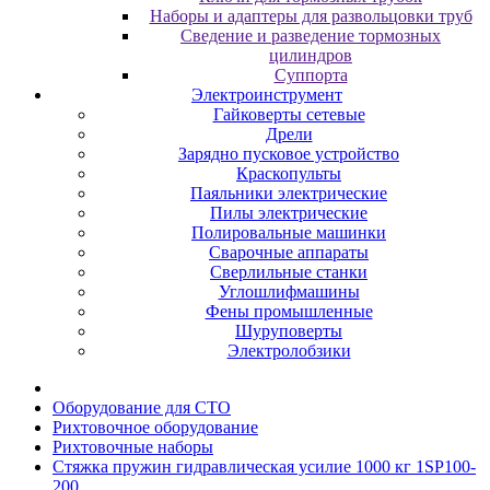
Наборы и адаптеры для развольцовки труб
Сведение и разведение тормозных
цилиндров
Суппорта
Электроинструмент
Гайковерты сетевые
Дрели
Зарядно пусковое устройство
Краскопульты
Паяльники электрические
Пилы электрические
Полировальные машинки
Сварочные аппараты
Сверлильные станки
Углошлифмашины
Фены промышленные
Шуруповерты
Электролобзики
Oбopудoвaниe для CTO
Pиxтoвoчнoe oбopудoвaниe
Pиxтoвoчныe нaбopы
Стяжка пружин гидравлическая усилие 1000 кг 1SP100-
200