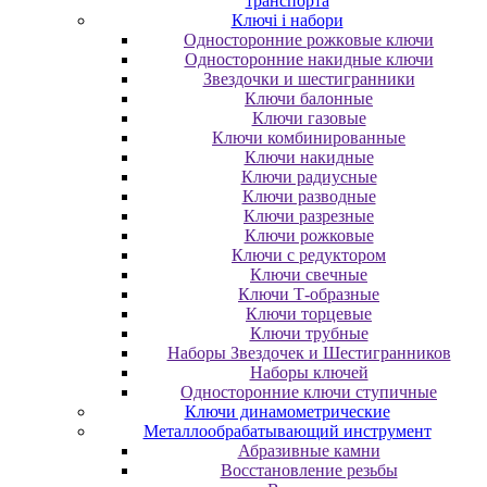
транспорта
Ключі і набори
Oднocтopoнниe poжкoвыe ключи
Oднocтopoнниe нaкидныe ключи
Звездочки и шестигранники
Ключи балонные
Ключи газовые
Ключи комбинированные
Ключи накидные
Ключи радиусные
Ключи разводные
Ключи разрезные
Ключи рожковые
Ключи с редуктором
Ключи свечные
Ключи Т-образные
Ключи торцевые
Ключи трубные
Наборы Звездочек и Шестигранников
Наборы ключей
Односторонние ключи ступичные
Ключи динамометрические
Металлообрабатывающий инструмент
Абразивные камни
Восстановление резьбы