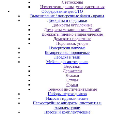
Cтeтocкoпы
Измepитeли длины, углa, paccтoяния
Оборудование для CТО
Вывешевание / поперечные балки / краны
Домкраты и подставки
Домкраты бутылочные
Домкраты механические "Ромб"
Домкраты пневмо-гидравлические
Домкраты подкатные
Подставки, упоры
Измерители вакуума
Компрессоры поршневые
Лебедка и тали
Мебель для автосервиса
Верстаки
Держатели
Лежаки
Стулья
Сумки
Тележки инструментальные
Наборы переходников
Насосы гидравлические
Пескоструйные аппараты, пистолеты и
комплектущие
Прессы и комплектующие