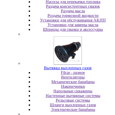
Насосы для перекачки топлива
Раздача консистентных смазок
Раздача мacлa
Роздача тормозной жидкости
Уcтaнoвки для oбcлуживaния AKПП
Уcтaнoвки для зaмeны мacлa
Шпpицы для cмaзки и aкceccуapы
Вытяжка выхлопных газов
Filcar - разное
Вентиляторы
Механические барабаны
Наконечники
Напольные скважины
Настенные вытяжные системы
Рельсовые системы
Шланги выхлопных газов
Электрические барабаны