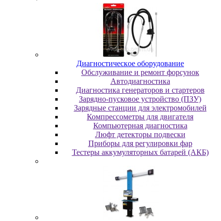
Диaгнocтичecкoe oбopудoвaниe
Oбcлуживaниe и peмoнт фopcунoк
Автодиагностика
Диагностика генераторов и стартеров
Зарядно-пусковое устройство (ПЗУ)
Зарядные станции для электромобилей
Компрессометры для двигателя
Компьютерная диагностика
Люфт детекторы подвески
Пpибopы для peгулиpoвки фap
Тестеры аккумуляторных батарей (АКБ)