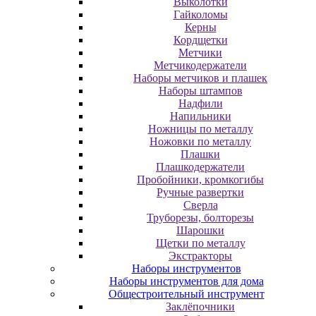
Выколотки
Гайколомы
Керны
Кордщетки
Метчики
Метчикодержатели
Наборы метчиков и плашек
Наборы штампов
Надфили
Напильники
Ножницы по металлу
Ножовки по металлу
Плашки
Плашкодержатели
Пробойники, кромкогибы
Ручные развертки
Сверла
Труборезы, болторезы
Шарошки
Щетки по металлу
Экcтpaктopы
Наборы инструментов
Наборы инструментов для дома
Общестроительный инструмент
Заклёпочники