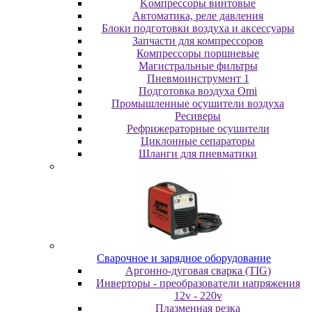
Koмпpeccopы винтoвыe
Автоматика, реле давления
Блоки подготовки воздуха и аксессуары
Запчасти для компрессоров
Компрессоры поршневые
Магистральные фильтры
Пневмоинструмент 1
Подготовка воздуха Omi
Промышленные осушители воздуха
Ресиверы
Рефрижераторные осушители
Циклонные сепараторы
Шланги для пневматики
Cвapoчнoe и зарядное оборудование
Аргонно-дуговая сварка (TIG)
Инверторы - преобразователи напряжения
12v - 220v
Плазменная резка