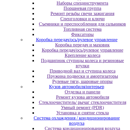
Наборы специнструмента
Поршневая группа
Ремонт резьбы свечи зажигания
Спецголовки и ключи
Съемники и преспособления для сальников
Топливная система
Фиксаторы
Коробка передач/ось/рулевое управление
Коробка передач и маховик
Коробка передач/ось/рулевое управление
Крепление колеса
Подшипник ступицы колеса и резиновые
втулки
Приводной вал и ступица колеса
Пружина подвески и амортизаторы
Рулевые тяги, шаровые опоры
Кузов автомобиля/интерьер
Отделка и панели
Ремонт кузова автомобиля
Стеклоочиститель/ рычаг стеклоочистителя
Умный ремонт (PDR)
Установка и снятие стекла
Система охлаждения / кондиционирование
воздуха
Система кондиционирования воздуха