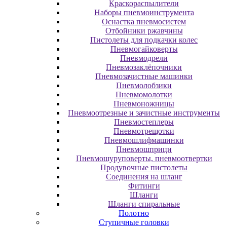
Краскораспылители
Наборы пневмоинструмента
Оснастка пневмосистем
Отбойники ржавчины
Пистолеты для подкачки колес
Пневмогайковерты
Пневмодрели
Пневмозаклёпочники
Пневмозачистные машинки
Пневмолобзики
Пневмомолотки
Пневмоножницы
Пневмоотрезные и зачистные инструменты
Пневмостеплеры
Пневмотрещотки
Пневмошлифмашинки
Пневмошприци
Пневмошуруповерты, пневмоотвертки
Продувочные пистолеты
Соединения на шланг
Фитинги
Шланги
Шланги спиральные
Полотно
Ступичные головки