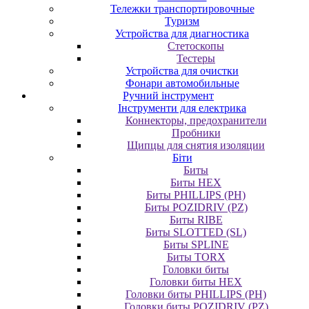
Тележки транспортировочные
Туризм
Устройства для диагностика
Стетоскопы
Тестеры
Устройства для очистки
Фонари автомобильные
Ручний інструмент
Інструменти для електрика
Коннекторы, предохранители
Пробники
Щипцы для снятия изоляции
Біти
Биты
Биты HEX
Биты PHILLIPS (PH)
Биты POZIDRIV (PZ)
Биты RIBE
Биты SLOTTED (SL)
Биты SPLINE
Биты TORX
Головки биты
Головки биты HEX
Головки биты PHILLIPS (PH)
Головки биты POZIDRIV (PZ)