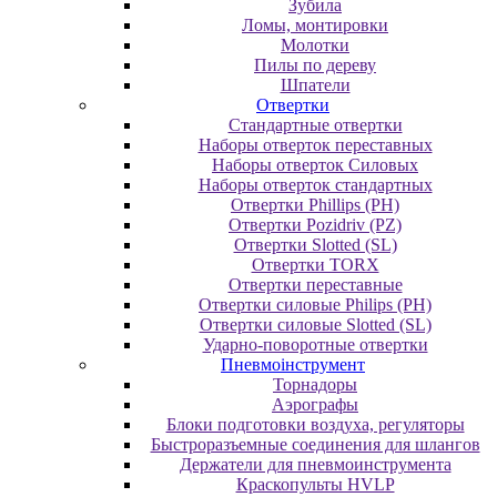
Зубила
Ломы, монтировки
Молотки
Пилы по дереву
Шпатели
Отвертки
Cтандартные отвертки
Наборы отверток переставных
Наборы отверток Силовых
Наборы отверток стандартных
Отвертки Phillips (PH)
Отвертки Pozidriv (PZ)
Отвертки Slotted (SL)
Отвертки TORX
Отвертки переставные
Отвертки силовые Philips (PH)
Отвертки силовые Slotted (SL)
Ударно-поворотные отвертки
Пневмоінструмент
Topнaдopы
Аэрографы
Блоки подготовки воздуха, регуляторы
Быстроразъемные соединения для шлангов
Держатели для пневмоинструмента
Краскопульты HVLP