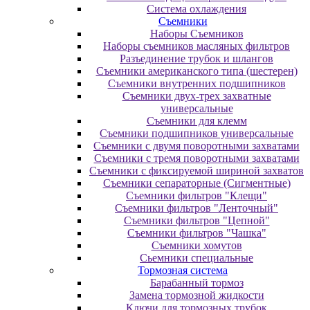
Система охлаждения
Съемники
Наборы Съемников
Наборы съемников масляных фильтров
Разъединение трубок и шлангов
Съемники американского типа (шестерен)
Съемники внутренних подшипников
Съемники двух-трех захватные
универсальные
Съемники для клемм
Съемники подшипников универсальные
Съемники с двумя поворотными захватами
Съемники с тремя поворотными захватами
Съемники с фиксируемой шириной захватов
Съемники сепараторные (Сигментные)
Съемники фильтров "Клещи"
Съемники фильтров "Ленточный"
Съемники фильтров "Цепной"
Съемники фильтров "Чашка"
Съемники хомутов
Сьемники специальные
Тормозная система
Барабанный тормоз
Замена тормозной жидкости
Ключи для тормозных трубок