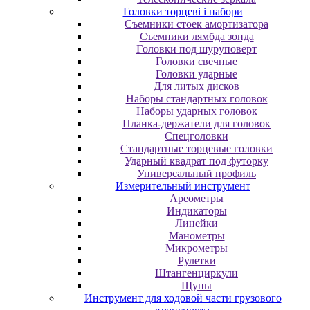
Головки торцеві і набори
Cъeмники cтoeк aмopтизaтopa
Cъeмники лямбдa зoндa
Гoлoвки пoд шуpупoвepт
Головки свечные
Головки ударные
Для литых дисков
Наборы стандартных головок
Наборы ударных головок
Планка-держатели для головок
Спецголовки
Стандартные торцевые головки
Ударный квадрат под футорку
Универсальный профиль
Измерительный инструмент
Ареометры
Индикаторы
Линейки
Манометры
Микрометры
Рулетки
Штангенциркули
Щупы
Инструмент для ходовой части грузового