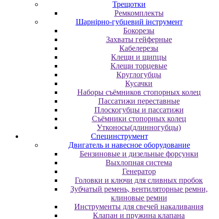
Трещотки
Ремкомплекты
Шарнірно-губцевий інструмент
Бокорезы
Захваты гейферные
Кабелерезы
Клещи и щипцы
Клещи торцевые
Круглогубцы
Кусачки
Наборы съёмников стопорных колец
Пассатижи переставные
Плоскогубцы и пассатижи
Съёмники стопорных колец
Утконосы(длинногубцы)
Специнструмент
Двигатель и навесное оборудование
Бензиновые и дизельные форсунки
Выхлопная система
Генератор
Головки и ключи для сливных пробок
Зубчатый ремень, вентиляторные ремни,
клиновые ремни
Инструменты для свечей накаливания
Клапан и пружина клапана