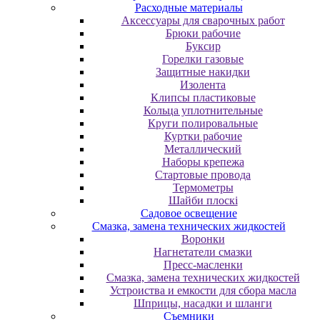
Расходные материалы
Аксессуары для сварочных работ
Брюки рабочие
Буксир
Горелки газовые
Защитные накидки
Изолента
Клипсы пластиковые
Кольца уплотнительные
Круги полировальные
Куртки рабочие
Металлический
Наборы крепежа
Стартовые провода
Термометры
Шайби плоскі
Садовое освещение
Смазка, замена технических жидкостей
Воронки
Нагнетатели смазки
Пресс-масленки
Смазка, замена технических жидкостей
Устроиства и емкости для сбора масла
Шприцы, насадки и шланги
Съемники