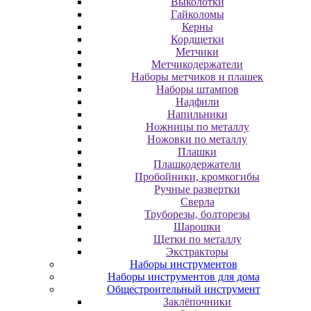
Выколотки
Гайколомы
Керны
Кордщетки
Метчики
Метчикодержатели
Наборы метчиков и плашек
Наборы штампов
Надфили
Напильники
Ножницы по металлу
Ножовки по металлу
Плашки
Плашкодержатели
Пробойники, кромкогибы
Ручные развертки
Сверла
Труборезы, болторезы
Шарошки
Щетки по металлу
Экcтpaктopы
Наборы инструментов
Наборы инструментов для дома
Общестроительный инструмент
Заклёпочники