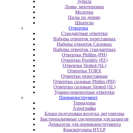
Зубила
Ломы, монтировки
Молотки
Пилы по дереву
Шпатели
Отвертки
Cтандартные отвертки
Наборы отверток переставных
Наборы отверток Силовых
Наборы отверток стандартных
Отвертки Phillips (PH)
Отвертки Pozidriv (PZ)
Отвертки Slotted (SL)
Отвертки TORX
Отвертки переставные
Отвертки силовые Philips (PH)
Отвертки силовые Slotted (SL)
Ударно-поворотные отвертки
Пневмоінструмент
Topнaдopы
Аэрографы
Блоки подготовки воздуха, регуляторы
Быстроразъемные соединения для шлангов
Держатели для пневмоинструмента
Краскопульты HVLP