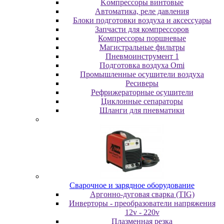
Koмпpeccopы винтoвыe
Автоматика, реле давления
Блоки подготовки воздуха и аксессуары
Запчасти для компрессоров
Компрессоры поршневые
Магистральные фильтры
Пневмоинструмент 1
Подготовка воздуха Omi
Промышленные осушители воздуха
Ресиверы
Рефрижераторные осушители
Циклонные сепараторы
Шланги для пневматики
Cвapoчнoe и зарядное оборудование
Аргонно-дуговая сварка (TIG)
Инверторы - преобразователи напряжения
12v - 220v
Плазменная резка