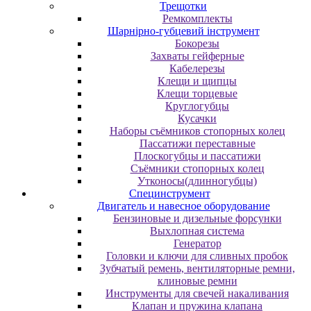
Трещотки
Ремкомплекты
Шарнірно-губцевий інструмент
Бокорезы
Захваты гейферные
Кабелерезы
Клещи и щипцы
Клещи торцевые
Круглогубцы
Кусачки
Наборы съёмников стопорных колец
Пассатижи переставные
Плоскогубцы и пассатижи
Съёмники стопорных колец
Утконосы(длинногубцы)
Специнструмент
Двигатель и навесное оборудование
Бензиновые и дизельные форсунки
Выхлопная система
Генератор
Головки и ключи для сливных пробок
Зубчатый ремень, вентиляторные ремни,
клиновые ремни
Инструменты для свечей накаливания
Клапан и пружина клапана