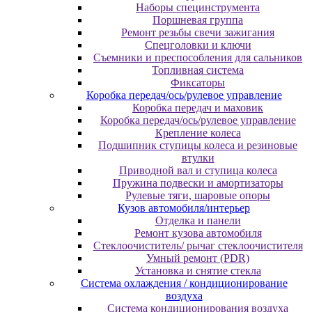
Наборы специнструмента
Поршневая группа
Ремонт резьбы свечи зажигания
Спецголовки и ключи
Съемники и преспособления для сальников
Топливная система
Фиксаторы
Коробка передач/ось/рулевое управление
Коробка передач и маховик
Коробка передач/ось/рулевое управление
Крепление колеса
Подшипник ступицы колеса и резиновые
втулки
Приводной вал и ступица колеса
Пружина подвески и амортизаторы
Рулевые тяги, шаровые опоры
Кузов автомобиля/интерьер
Отделка и панели
Ремонт кузова автомобиля
Стеклоочиститель/ рычаг стеклоочистителя
Умный ремонт (PDR)
Установка и снятие стекла
Система охлаждения / кондиционирование
воздуха
Система кондиционирования воздуха