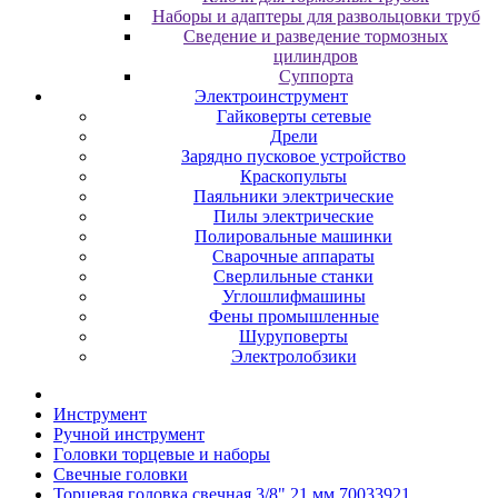
Наборы и адаптеры для развольцовки труб
Сведение и разведение тормозных
цилиндров
Суппорта
Электроинструмент
Гайковерты сетевые
Дрели
Зарядно пусковое устройство
Краскопульты
Паяльники электрические
Пилы электрические
Полировальные машинки
Сварочные аппараты
Сверлильные станки
Углошлифмашины
Фены промышленные
Шуруповерты
Электролобзики
Инструмент
Pучнoй инcтpумeнт
Гoлoвки тopцeвыe и нaбopы
Cвeчныe гoлoвки
Торцевая головка свечная 3/8" 21 мм 70033921