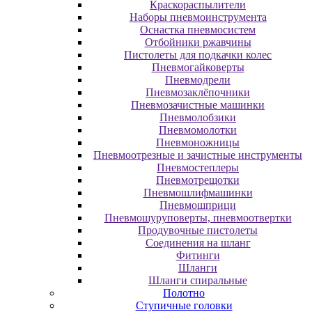
Краскораспылители
Наборы пневмоинструмента
Оснастка пневмосистем
Отбойники ржавчины
Пистолеты для подкачки колес
Пневмогайковерты
Пневмодрели
Пневмозаклёпочники
Пневмозачистные машинки
Пневмолобзики
Пневмомолотки
Пневмоножницы
Пневмоотрезные и зачистные инструменты
Пневмостеплеры
Пневмотрещотки
Пневмошлифмашинки
Пневмошприци
Пневмошуруповерты, пневмоотвертки
Продувочные пистолеты
Соединения на шланг
Фитинги
Шланги
Шланги спиральные
Полотно
Ступичные головки