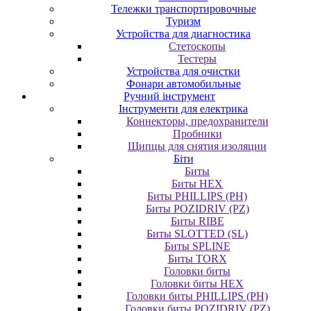
Тележки транспортировочные
Туризм
Устройства для диагностика
Стетоскопы
Тестеры
Устройства для очистки
Фонари автомобильные
Ручний інструмент
Інструменти для електрика
Коннекторы, предохранители
Пробники
Щипцы для снятия изоляции
Біти
Биты
Биты HEX
Биты PHILLIPS (PH)
Биты POZIDRIV (PZ)
Биты RIBE
Биты SLOTTED (SL)
Биты SPLINE
Биты TORX
Головки биты
Головки биты HEX
Головки биты PHILLIPS (PH)
Головки биты POZIDRIV (PZ)