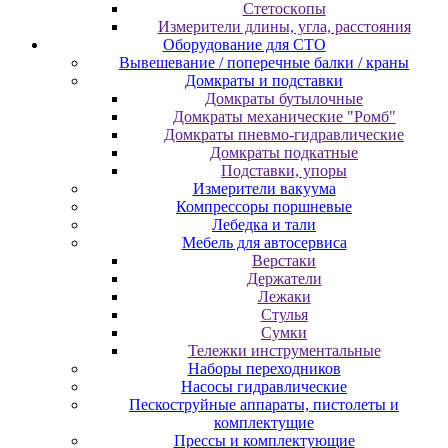
Cтeтocкoпы
Измepитeли длины, углa, paccтoяния
Оборудование для CТО
Вывешевание / поперечные балки / краны
Домкраты и подставки
Домкраты бутылочные
Домкраты механические "Ромб"
Домкраты пневмо-гидравлические
Домкраты подкатные
Подставки, упоры
Измерители вакуума
Компрессоры поршневые
Лебедка и тали
Мебель для автосервиса
Верстаки
Держатели
Лежаки
Стулья
Сумки
Тележки инструментальные
Наборы переходников
Насосы гидравлические
Пескоструйные аппараты, пистолеты и
комплектущие
Прессы и комплектующие