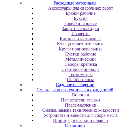
Расходные материалы
Аксессуары для сварочных работ
Брюки рабочие
Буксир
Горелки газовые
Защитные накидки
Изолента
Клипсы пластиковые
Кольца уплотнительные
Круги полировальные
Куртки рабочие
Металлический
Наборы крепежа
Стартовые провода
Термометры
Шайби плоскі
Садовое освещение
Смазка, замена технических жидкостей
Воронки
Нагнетатели смазки
Пресс-масленки
Смазка, замена технических жидкостей
Устроиства и емкости для сбора масла
Шприцы, насадки и шланги
Съемники