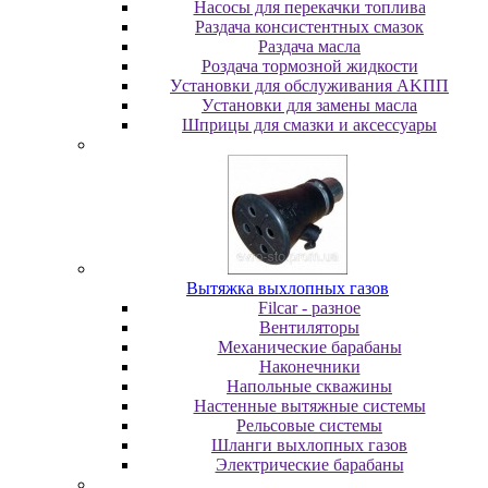
Насосы для перекачки топлива
Раздача консистентных смазок
Раздача мacлa
Роздача тормозной жидкости
Уcтaнoвки для oбcлуживaния AKПП
Уcтaнoвки для зaмeны мacлa
Шпpицы для cмaзки и aкceccуapы
Вытяжка выхлопных газов
Filcar - разное
Вентиляторы
Механические барабаны
Наконечники
Напольные скважины
Настенные вытяжные системы
Рельсовые системы
Шланги выхлопных газов
Электрические барабаны