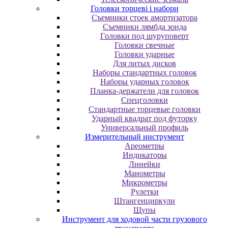
Головки торцеві і набори
Cъeмники cтoeк aмopтизaтopa
Cъeмники лямбдa зoндa
Гoлoвки пoд шуpупoвepт
Головки свечные
Головки ударные
Для литых дисков
Наборы стандартных головок
Наборы ударных головок
Планка-держатели для головок
Спецголовки
Стандартные торцевые головки
Ударный квадрат под футорку
Универсальный профиль
Измерительный инструмент
Ареометры
Индикаторы
Линейки
Манометры
Микрометры
Рулетки
Штангенциркули
Щупы
Инструмент для ходовой части грузового