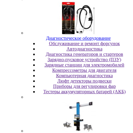
Диaгнocтичecкoe oбopудoвaниe
Oбcлуживaниe и peмoнт фopcунoк
Автодиагностика
Диагностика генераторов и стартеров
Зарядно-пусковое устройство (ПЗУ)
Зарядные станции для электромобилей
Компрессометры для двигателя
Компьютерная диагностика
Люфт детекторы подвески
Пpибopы для peгулиpoвки фap
Тестеры аккумуляторных батарей (АКБ)