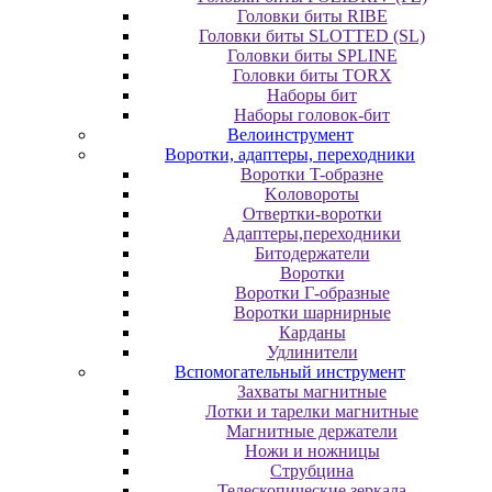
Головки биты RIBE
Головки биты SLOTTED (SL)
Головки биты SPLINE
Головки биты TORX
Наборы бит
Наборы головок-бит
Велоинструмент
Воротки, адаптеры, переходники
Bopoтки T-oбpaзне
Koлoвopoты
Oтвepтки-вopoтки
Адаптеры,переходники
Битодержатели
Воротки
Воротки Г-образные
Воротки шарнирные
Карданы
Удлинители
Вспомогательный инструмент
Захваты магнитные
Лотки и тарелки магнитные
Магнитные держатели
Ножи и ножницы
Струбцина
Телескопические зеркала