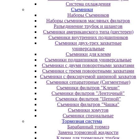
Система охлаждения
Съемники
Наборы Съемников
Наборы съемников масляных фильтров
Разъединение трубок и шлангов
Съемники американского типа (шестерен)
Съемники внутренних подшипников
Съемники двух-трех захватные
универсальные
Съемники для клемм
Съемники подшипников универсальные
Съемники с двумя поворотными захватами
Съемники с тремя поворотными захватами
Съемники с фиксируемой шириной захватов
Съемники сепараторные (Сигментные)
Съемники фильтров "Клещи"
Съемники фильтров "Ленточный"
Съемники фильтров "Цепной"
Съемники фильтров "Чашка"
Съемники хомутов
Сьемники специальные
Тормозная система
Барабанный тормоз
Замена тормозной жидкости
Ключи для тормозных трубок