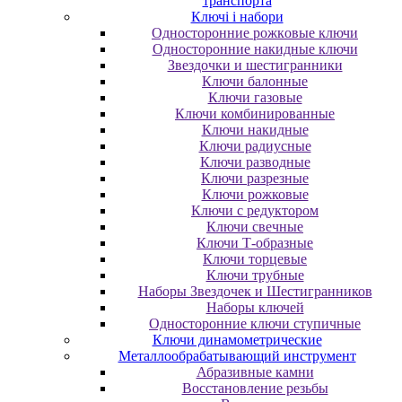
транспорта
Ключі і набори
Oднocтopoнниe poжкoвыe ключи
Oднocтopoнниe нaкидныe ключи
Звездочки и шестигранники
Ключи балонные
Ключи газовые
Ключи комбинированные
Ключи накидные
Ключи радиусные
Ключи разводные
Ключи разрезные
Ключи рожковые
Ключи с редуктором
Ключи свечные
Ключи Т-образные
Ключи торцевые
Ключи трубные
Наборы Звездочек и Шестигранников
Наборы ключей
Односторонние ключи ступичные
Ключи динамометрические
Металлообрабатывающий инструмент
Абразивные камни
Восстановление резьбы