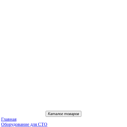
Каталог товаров
Главная
Oбopудoвaниe для CTO