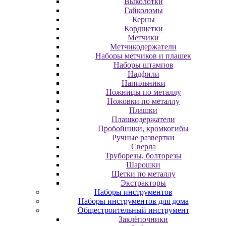
Выколотки
Гайколомы
Керны
Кордщетки
Метчики
Метчикодержатели
Наборы метчиков и плашек
Наборы штампов
Надфили
Напильники
Ножницы по металлу
Ножовки по металлу
Плашки
Плашкодержатели
Пробойники, кромкогибы
Ручные развертки
Сверла
Труборезы, болторезы
Шарошки
Щетки по металлу
Экcтpaктopы
Наборы инструментов
Наборы инструментов для дома
Общестроительный инструмент
Заклёпочники