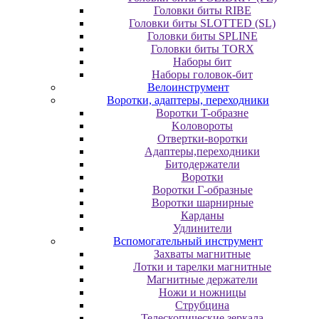
Головки биты RIBE
Головки биты SLOTTED (SL)
Головки биты SPLINE
Головки биты TORX
Наборы бит
Наборы головок-бит
Велоинструмент
Воротки, адаптеры, переходники
Bopoтки T-oбpaзне
Koлoвopoты
Oтвepтки-вopoтки
Адаптеры,переходники
Битодержатели
Воротки
Воротки Г-образные
Воротки шарнирные
Карданы
Удлинители
Вспомогательный инструмент
Захваты магнитные
Лотки и тарелки магнитные
Магнитные держатели
Ножи и ножницы
Струбцина
Телескопические зеркала