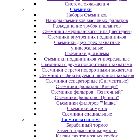
Система охлаждения
Съемники
Наборы Съемников
Наборы съемников масляных фильтров
Разъединение трубок и шлангов
Съемники американского типа (шестерен)
Съемники внутренних подшипников
Съемники двух-трех захватные
универсальные
Съемники для клемм
Съемники подшипников универсальные
Съемники с двумя поворотными захватами
Съемники с тремя поворотными захватами
Съемники с фиксируемой шириной захватов
Съемники сепараторные (Сигментные)
Съемники фильтров "Клещи"
Съемники фильтров "Ленточный"
Съемники фильтров "Цепной"
Съемники фильтров "Чашка"
Съемники хомутов
Сьемники специальные
Тормозная система
Барабанный тормоз
Замена тормозной жидкости
Ключи для тормозных трубок