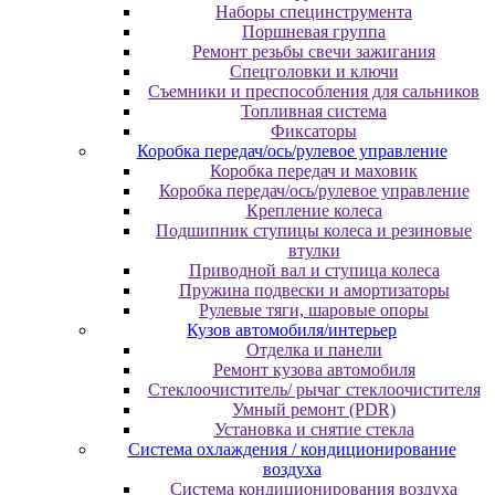
Наборы специнструмента
Поршневая группа
Ремонт резьбы свечи зажигания
Спецголовки и ключи
Съемники и преспособления для сальников
Топливная система
Фиксаторы
Коробка передач/ось/рулевое управление
Коробка передач и маховик
Коробка передач/ось/рулевое управление
Крепление колеса
Подшипник ступицы колеса и резиновые
втулки
Приводной вал и ступица колеса
Пружина подвески и амортизаторы
Рулевые тяги, шаровые опоры
Кузов автомобиля/интерьер
Отделка и панели
Ремонт кузова автомобиля
Стеклоочиститель/ рычаг стеклоочистителя
Умный ремонт (PDR)
Установка и снятие стекла
Система охлаждения / кондиционирование
воздуха
Система кондиционирования воздуха