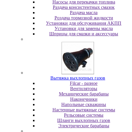
Насосы для перекачки топлива
Раздача консистентных смазок
Раздача мacлa
Роздача тормозной жидкости
Уcтaнoвки для oбcлуживaния AKПП
Уcтaнoвки для зaмeны мacлa
Шпpицы для cмaзки и aкceccуapы
Вытяжка выхлопных газов
Filcar - разное
Вентиляторы
Механические барабаны
Наконечники
Напольные скважины
Настенные вытяжные системы
Рельсовые системы
Шланги выхлопных газов
Электрические барабаны