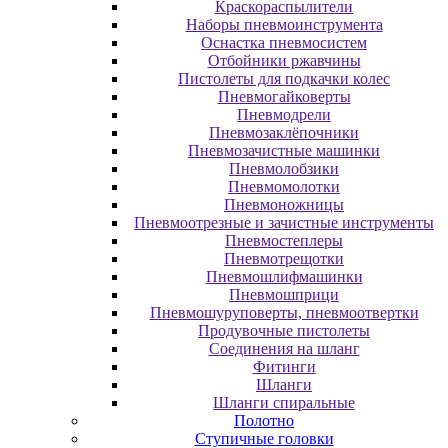
Краскораспылители
Наборы пневмоинструмента
Оснастка пневмосистем
Отбойники ржавчины
Пистолеты для подкачки колес
Пневмогайковерты
Пневмодрели
Пневмозаклёпочники
Пневмозачистные машинки
Пневмолобзики
Пневмомолотки
Пневмоножницы
Пневмоотрезные и зачистные инструменты
Пневмостеплеры
Пневмотрещотки
Пневмошлифмашинки
Пневмошприци
Пневмошуруповерты, пневмоотвертки
Продувочные пистолеты
Соединения на шланг
Фитинги
Шланги
Шланги спиральные
Полотно
Ступичные головки