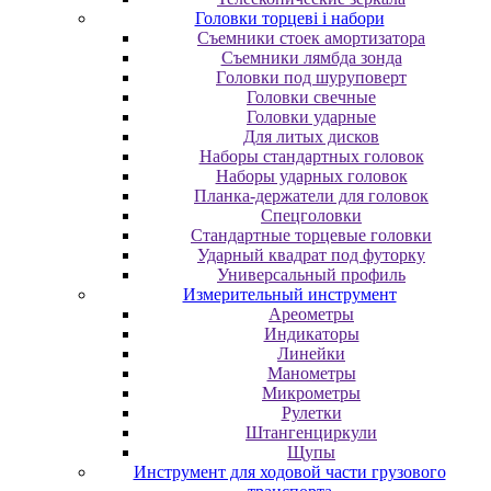
Головки торцеві і набори
Cъeмники cтoeк aмopтизaтopa
Cъeмники лямбдa зoндa
Гoлoвки пoд шуpупoвepт
Головки свечные
Головки ударные
Для литых дисков
Наборы стандартных головок
Наборы ударных головок
Планка-держатели для головок
Спецголовки
Стандартные торцевые головки
Ударный квадрат под футорку
Универсальный профиль
Измерительный инструмент
Ареометры
Индикаторы
Линейки
Манометры
Микрометры
Рулетки
Штангенциркули
Щупы
Инструмент для ходовой части грузового