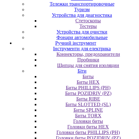
Тележки транспортировочные
Туризм
Устройства для диагностика
Стетоскопы
Тестеры
Устройства для очистки
Фонари автомобильные
Ручний інструмент
Інструменти для електрика
Коннекторы, предохранители
Пробники
Щипцы для снятия изоляции
Біти
Биты
Биты HEX
Биты PHILLIPS (PH)
Биты POZIDRIV (PZ)
Биты RIBE
Биты SLOTTED (SL)
Биты SPLINE
Биты TORX
Головки биты
Головки биты HEX
Головки биты PHILLIPS (PH)
Головки биты POZIDRIV (PZ)