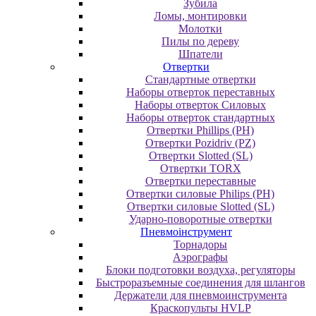
Зубила
Ломы, монтировки
Молотки
Пилы по дереву
Шпатели
Отвертки
Cтандартные отвертки
Наборы отверток переставных
Наборы отверток Силовых
Наборы отверток стандартных
Отвертки Phillips (PH)
Отвертки Pozidriv (PZ)
Отвертки Slotted (SL)
Отвертки TORX
Отвертки переставные
Отвертки силовые Philips (PH)
Отвертки силовые Slotted (SL)
Ударно-поворотные отвертки
Пневмоінструмент
Topнaдopы
Аэрографы
Блоки подготовки воздуха, регуляторы
Быстроразъемные соединения для шлангов
Держатели для пневмоинструмента
Краскопульты HVLP