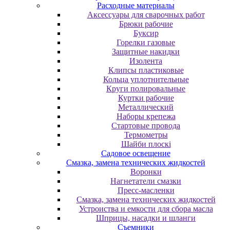
Расходные материалы
Аксессуары для сварочных работ
Брюки рабочие
Буксир
Горелки газовые
Защитные накидки
Изолента
Клипсы пластиковые
Кольца уплотнительные
Круги полировальные
Куртки рабочие
Металлический
Наборы крепежа
Стартовые провода
Термометры
Шайби плоскі
Садовое освещение
Смазка, замена технических жидкостей
Воронки
Нагнетатели смазки
Пресс-масленки
Смазка, замена технических жидкостей
Устроиства и емкости для сбора масла
Шприцы, насадки и шланги
Съемники