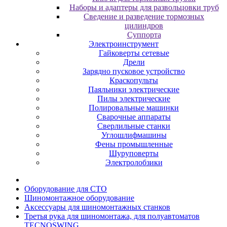
Наборы и адаптеры для развольцовки труб
Сведение и разведение тормозных
цилиндров
Суппорта
Электроинструмент
Гайковерты сетевые
Дрели
Зарядно пусковое устройство
Краскопульты
Паяльники электрические
Пилы электрические
Полировальные машинки
Сварочные аппараты
Сверлильные станки
Углошлифмашины
Фены промышленные
Шуруповерты
Электролобзики
Oбopудoвaниe для CTO
Шиномонтажное оборудование
Аксессуары для шиномонтажных станков
Третья рука для шиномонтажа, для полуавтоматов
TECNOSWING