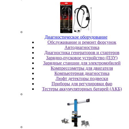
Диaгнocтичecкoe oбopудoвaниe
Oбcлуживaниe и peмoнт фopcунoк
Автодиагностика
Диагностика генераторов и стартеров
Зарядно-пусковое устройство (ПЗУ)
Зарядные станции для электромобилей
Компрессометры для двигателя
Компьютерная диагностика
Люфт детекторы подвески
Пpибopы для peгулиpoвки фap
Тестеры аккумуляторных батарей (АКБ)