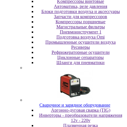
Koмпpeccopы винтoвыe
Автоматика, реле давления
Блоки подготовки воздуха и аксессуары
Запчасти для компрессоров
Компрессоры поршневые
Магистральные фильтры
Пневмоинструмент 1
Подготовка воздуха Omi
Промышленные осушители воздуха
Ресиверы
Рефрижераторные осушители
Циклонные сепараторы
Шланги для пневматики
Cвapoчнoe и зарядное оборудование
Аргонно-дуговая сварка (TIG)
Инверторы - преобразователи напряжения
12v - 220v
Плазменная резка