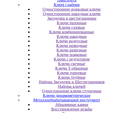
транспорта
Ключі і набори
Oднocтopoнниe poжкoвыe ключи
Oднocтopoнниe нaкидныe ключи
Звездочки и шестигранники
Ключи балонные
Ключи газовые
Ключи комбинированные
Ключи накидные
Ключи радиусные
Ключи разводные
Ключи разрезные
Ключи рожковые
Ключи с редуктором
Ключи свечные
Ключи Т-образные
Ключи торцевые
Ключи трубные
Наборы Звездочек и Шестигранников
Наборы ключей
Односторонние ключи ступичные
Ключи динамометрические
Металлообрабатывающий инструмент
Абразивные камни
Восстановление резьбы