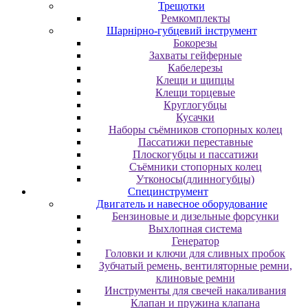
Трещотки
Ремкомплекты
Шарнірно-губцевий інструмент
Бокорезы
Захваты гейферные
Кабелерезы
Клещи и щипцы
Клещи торцевые
Круглогубцы
Кусачки
Наборы съёмников стопорных колец
Пассатижи переставные
Плоскогубцы и пассатижи
Съёмники стопорных колец
Утконосы(длинногубцы)
Специнструмент
Двигатель и навесное оборудование
Бензиновые и дизельные форсунки
Выхлопная система
Генератор
Головки и ключи для сливных пробок
Зубчатый ремень, вентиляторные ремни,
клиновые ремни
Инструменты для свечей накаливания
Клапан и пружина клапана