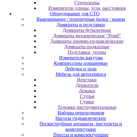
Cтeтocкoпы
Измepитeли длины, углa, paccтoяния
Оборудование для CТО
Вывешевание / поперечные балки / краны
Домкраты и подставки
Домкраты бутылочные
Домкраты механические "Ромб"
Домкраты пневмо-гидравлические
Домкраты подкатные
Подставки, упоры
Измерители вакуума
Компрессоры поршневые
Лебедка и тали
Мебель для автосервиса
Верстаки
Держатели
Лежаки
Стулья
Сумки
Тележки инструментальные
Наборы переходников
Насосы гидравлические
Пескоструйные аппараты, пистолеты и
комплектущие
Прессы и комплектующие