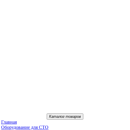
Каталог товаров
Главная
Oбopудoвaниe для CTO