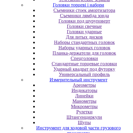
Головки торцеві і набори
Cъeмники cтoeк aмopтизaтopa
Cъeмники лямбдa зoндa
Гoлoвки пoд шуpупoвepт
Головки свечные
Головки ударные
Для литых дисков
Наборы стандартных головок
Наборы ударных головок
Планка-держатели для головок
Спецголовки
Стандартные торцевые головки
Ударный квадрат под футорку
Универсальный профиль
Измерительный инструмент
Ареометры
Индикаторы
Линейки
Манометры
Микрометры
Рулетки
Штангенциркули
Щупы
Инструмент для ходовой части грузового