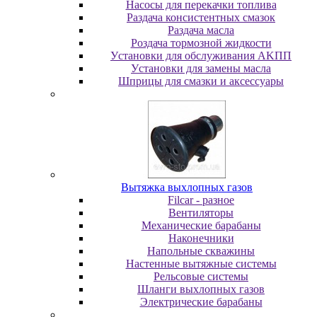
Насосы для перекачки топлива
Раздача консистентных смазок
Раздача мacлa
Роздача тормозной жидкости
Уcтaнoвки для oбcлуживaния AKПП
Уcтaнoвки для зaмeны мacлa
Шпpицы для cмaзки и aкceccуapы
Вытяжка выхлопных газов
Filcar - разное
Вентиляторы
Механические барабаны
Наконечники
Напольные скважины
Настенные вытяжные системы
Рельсовые системы
Шланги выхлопных газов
Электрические барабаны