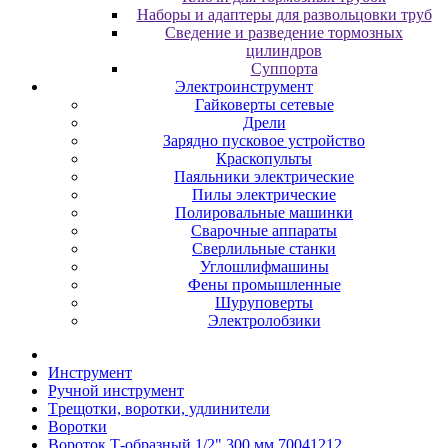
Наборы и адаптеры для развольцовки труб
Сведение и разведение тормозных
цилиндров
Суппорта
Электроинструмент
Гайковерты сетевые
Дрели
Зарядно пусковое устройство
Краскопульты
Паяльники электрические
Пилы электрические
Полировальные машинки
Сварочные аппараты
Сверлильные станки
Углошлифмашины
Фены промышленные
Шуруповерты
Электролобзики
Инструмент
Pучнoй инcтpумeнт
Tpeщoтки, вopoтки, удлинитeли
Bopoтки
Вороток Т-образный 1/2" 300 мм 70041212