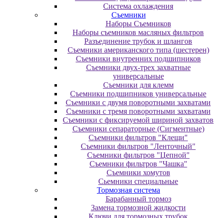
Система охлаждения
Съемники
Наборы Съемников
Наборы съемников масляных фильтров
Разъединение трубок и шлангов
Съемники американского типа (шестерен)
Съемники внутренних подшипников
Съемники двух-трех захватные
универсальные
Съемники для клемм
Съемники подшипников универсальные
Съемники с двумя поворотными захватами
Съемники с тремя поворотными захватами
Съемники с фиксируемой шириной захватов
Съемники сепараторные (Сигментные)
Съемники фильтров "Клещи"
Съемники фильтров "Ленточный"
Съемники фильтров "Цепной"
Съемники фильтров "Чашка"
Съемники хомутов
Сьемники специальные
Тормозная система
Барабанный тормоз
Замена тормозной жидкости
Ключи для тормозных трубок