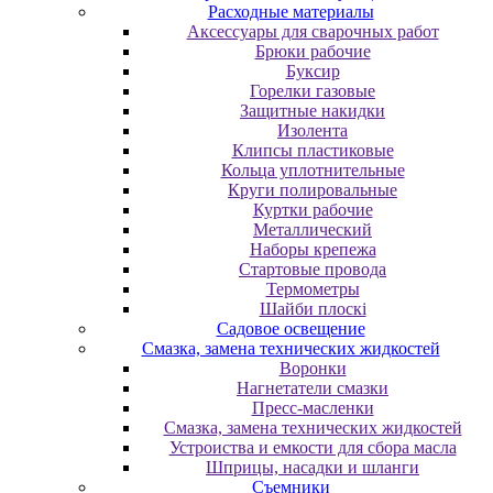
Расходные материалы
Аксессуары для сварочных работ
Брюки рабочие
Буксир
Горелки газовые
Защитные накидки
Изолента
Клипсы пластиковые
Кольца уплотнительные
Круги полировальные
Куртки рабочие
Металлический
Наборы крепежа
Стартовые провода
Термометры
Шайби плоскі
Садовое освещение
Смазка, замена технических жидкостей
Воронки
Нагнетатели смазки
Пресс-масленки
Смазка, замена технических жидкостей
Устроиства и емкости для сбора масла
Шприцы, насадки и шланги
Съемники