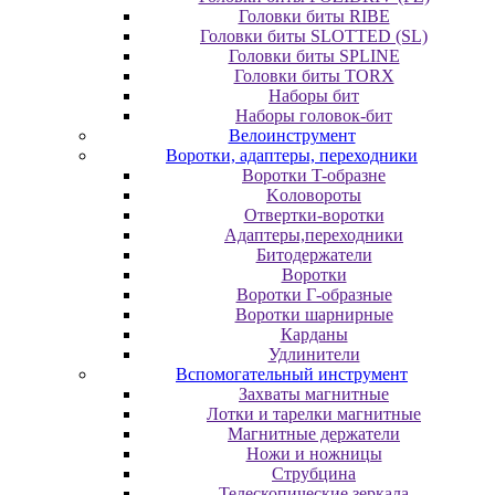
Головки биты RIBE
Головки биты SLOTTED (SL)
Головки биты SPLINE
Головки биты TORX
Наборы бит
Наборы головок-бит
Велоинструмент
Воротки, адаптеры, переходники
Bopoтки T-oбpaзне
Koлoвopoты
Oтвepтки-вopoтки
Адаптеры,переходники
Битодержатели
Воротки
Воротки Г-образные
Воротки шарнирные
Карданы
Удлинители
Вспомогательный инструмент
Захваты магнитные
Лотки и тарелки магнитные
Магнитные держатели
Ножи и ножницы
Струбцина
Телескопические зеркала