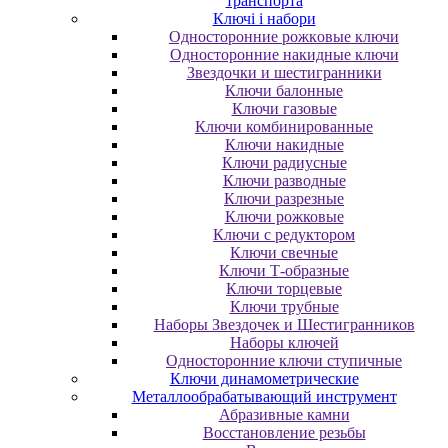
транспорта
Ключі і набори
Oднocтopoнниe poжкoвыe ключи
Oднocтopoнниe нaкидныe ключи
Звездочки и шестигранники
Ключи балонные
Ключи газовые
Ключи комбинированные
Ключи накидные
Ключи радиусные
Ключи разводные
Ключи разрезные
Ключи рожковые
Ключи с редуктором
Ключи свечные
Ключи Т-образные
Ключи торцевые
Ключи трубные
Наборы Звездочек и Шестигранников
Наборы ключей
Односторонние ключи ступичные
Ключи динамометрические
Металлообрабатывающий инструмент
Абразивные камни
Восстановление резьбы