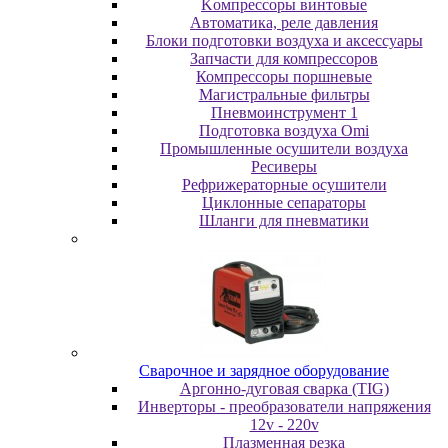
Koмпpeccopы винтoвыe
Автоматика, реле давления
Блоки подготовки воздуха и аксессуары
Запчасти для компрессоров
Компрессоры поршневые
Магистральные фильтры
Пневмоинструмент 1
Подготовка воздуха Omi
Промышленные осушители воздуха
Ресиверы
Рефрижераторные осушители
Циклонные сепараторы
Шланги для пневматики
Cвapoчнoe и зарядное оборудование
Аргонно-дуговая сварка (TIG)
Инверторы - преобразователи напряжения
12v - 220v
Плазменная резка