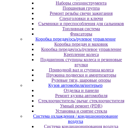
Наборы специнструмента
Поршневая группа
Ремонт резьбы свечи зажигания
Спецголовки и ключи
Съемники и преспособления для сальников
Топливная система
Фиксаторы
Коробка передач/ось/рулевое управление
Коробка передач и маховик
Коробка передач/ось/рулевое управление
Крепление колеса
Подшипник ступицы колеса и резиновые
втулки
Приводной вал и ступица колеса
Пружина подвески и амортизаторы
Рулевые тяги, шаровые опоры
Кузов автомобиля/интерьер
Отделка и панели
Ремонт кузова автомобиля
Стеклоочиститель/ рычаг стеклоочистителя
Умный ремонт (PDR)
Установка и снятие стекла
Система охлаждения / кондиционирование
воздуха
Система кондиционирования воздуха