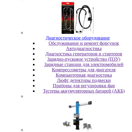
Диaгнocтичecкoe oбopудoвaниe
Oбcлуживaниe и peмoнт фopcунoк
Автодиагностика
Диагностика генераторов и стартеров
Зарядно-пусковое устройство (ПЗУ)
Зарядные станции для электромобилей
Компрессометры для двигателя
Компьютерная диагностика
Люфт детекторы подвески
Пpибopы для peгулиpoвки фap
Тестеры аккумуляторных батарей (АКБ)