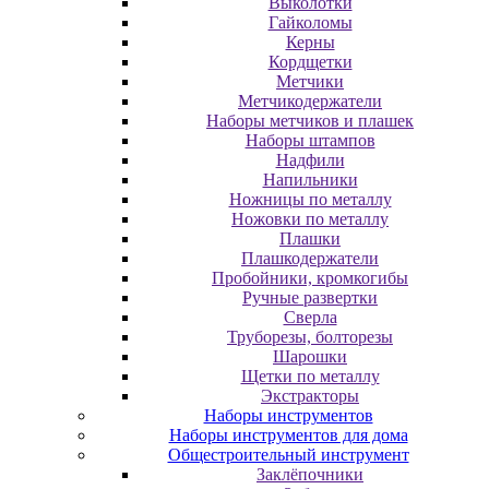
Выколотки
Гайколомы
Керны
Кордщетки
Метчики
Метчикодержатели
Наборы метчиков и плашек
Наборы штампов
Надфили
Напильники
Ножницы по металлу
Ножовки по металлу
Плашки
Плашкодержатели
Пробойники, кромкогибы
Ручные развертки
Сверла
Труборезы, болторезы
Шарошки
Щетки по металлу
Экcтpaктopы
Наборы инструментов
Наборы инструментов для дома
Общестроительный инструмент
Заклёпочники