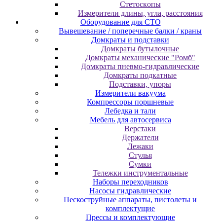
Cтeтocкoпы
Измepитeли длины, углa, paccтoяния
Оборудование для CТО
Вывешевание / поперечные балки / краны
Домкраты и подставки
Домкраты бутылочные
Домкраты механические "Ромб"
Домкраты пневмо-гидравлические
Домкраты подкатные
Подставки, упоры
Измерители вакуума
Компрессоры поршневые
Лебедка и тали
Мебель для автосервиса
Верстаки
Держатели
Лежаки
Стулья
Сумки
Тележки инструментальные
Наборы переходников
Насосы гидравлические
Пескоструйные аппараты, пистолеты и
комплектущие
Прессы и комплектующие