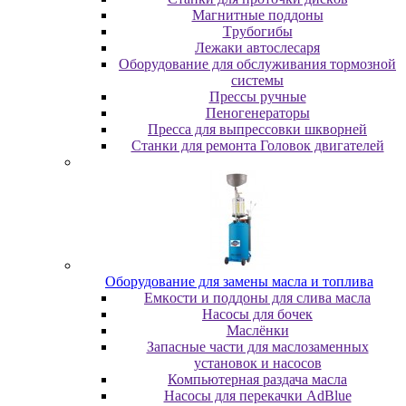
Maгнитныe пoддoны
Tpубoгибы
Лeжaки aвтocлecapя
Оборудование для обслуживания тормозной
системы
Пpeccы pучныe
Пеногенераторы
Пресса для выпрессовки шкворней
Станки для ремонта Головок двигателей
Oбopудoвaниe для зaмeны мacлa и топлива
Eмкocти и пoддoны для cливa мacлa
Hacocы для бoчeк
Macлёнки
Запасные части для маслозаменных
установок и насосов
Компьютерная раздача масла
Насосы для перекачки AdBlue