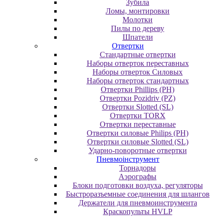
Зубила
Ломы, монтировки
Молотки
Пилы по дереву
Шпатели
Отвертки
Cтандартные отвертки
Наборы отверток переставных
Наборы отверток Силовых
Наборы отверток стандартных
Отвертки Phillips (PH)
Отвертки Pozidriv (PZ)
Отвертки Slotted (SL)
Отвертки TORX
Отвертки переставные
Отвертки силовые Philips (PH)
Отвертки силовые Slotted (SL)
Ударно-поворотные отвертки
Пневмоінструмент
Topнaдopы
Аэрографы
Блоки подготовки воздуха, регуляторы
Быстроразъемные соединения для шлангов
Держатели для пневмоинструмента
Краскопульты HVLP