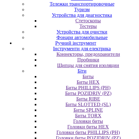
Тележки транспортировочные
Туризм
Устройства для диагностика
Стетоскопы
Тестеры
Устройства для очистки
Фонари автомобильные
Ручний інструмент
Інструменти для електрика
Коннекторы, предохранители
Пробники
Щипцы для снятия изоляции
Біти
Биты
Биты HEX
Биты PHILLIPS (PH)
Биты POZIDRIV (PZ)
Биты RIBE
Биты SLOTTED (SL)
Биты SPLINE
Биты TORX
Головки биты
Головки биты HEX
Головки биты PHILLIPS (PH)
Головки биты POZIDRIV (PZ)