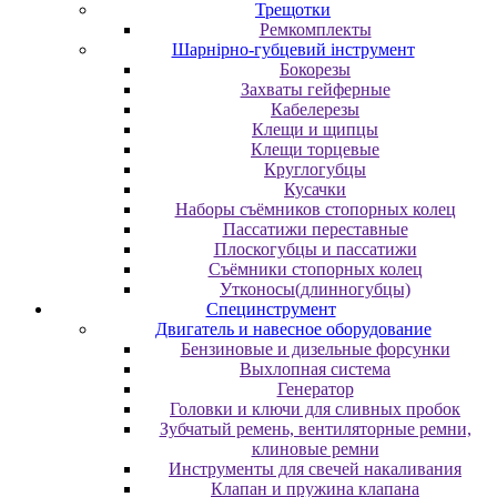
Трещотки
Ремкомплекты
Шарнірно-губцевий інструмент
Бокорезы
Захваты гейферные
Кабелерезы
Клещи и щипцы
Клещи торцевые
Круглогубцы
Кусачки
Наборы съёмников стопорных колец
Пассатижи переставные
Плоскогубцы и пассатижи
Съёмники стопорных колец
Утконосы(длинногубцы)
Специнструмент
Двигатель и навесное оборудование
Бензиновые и дизельные форсунки
Выхлопная система
Генератор
Головки и ключи для сливных пробок
Зубчатый ремень, вентиляторные ремни,
клиновые ремни
Инструменты для свечей накаливания
Клапан и пружина клапана