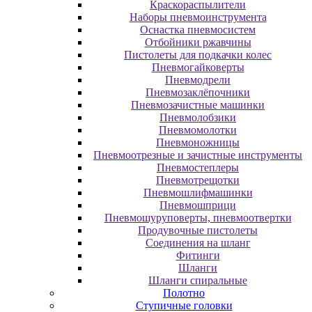
Краскораспылители
Наборы пневмоинструмента
Оснастка пневмосистем
Отбойники ржавчины
Пистолеты для подкачки колес
Пневмогайковерты
Пневмодрели
Пневмозаклёпочники
Пневмозачистные машинки
Пневмолобзики
Пневмомолотки
Пневмоножницы
Пневмоотрезные и зачистные инструменты
Пневмостеплеры
Пневмотрещотки
Пневмошлифмашинки
Пневмошприци
Пневмошуруповерты, пневмоотвертки
Продувочные пистолеты
Соединения на шланг
Фитинги
Шланги
Шланги спиральные
Полотно
Ступичные головки