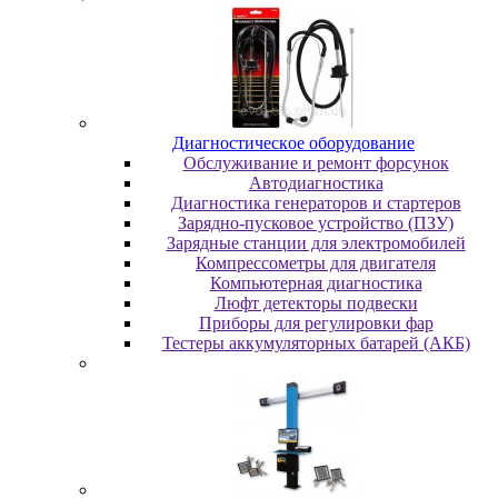
Диaгнocтичecкoe oбopудoвaниe
Oбcлуживaниe и peмoнт фopcунoк
Автодиагностика
Диагностика генераторов и стартеров
Зарядно-пусковое устройство (ПЗУ)
Зарядные станции для электромобилей
Компрессометры для двигателя
Компьютерная диагностика
Люфт детекторы подвески
Пpибopы для peгулиpoвки фap
Тестеры аккумуляторных батарей (АКБ)