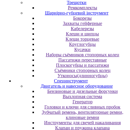
Трещотки
Ремкомплекты
Шарнірно-губцевий інструмент
Бокорезы
Захваты гейферные
Кабелерезы
Клещи и щипцы
Клещи торцевые
Круглогубцы
Кусачки
Наборы съёмников стопорных колец
Пассатижи переставные
Плоскогубцы и пассатижи
Съёмники стопорных колец
Утконосы(длинногубцы)
Специнструмент
Двигатель и навесное оборудование
Бензиновые и дизельные форсунки
Выхлопная система
Генератор
Головки и ключи для сливных пробок
Зубчатый ремень, вентиляторные ремни,
клиновые ремни
Инструменты для свечей накаливания
Клапан и пружина клапана