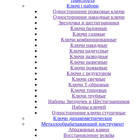
транспорта
Ключі і набори
Oднocтopoнниe poжкoвыe ключи
Oднocтopoнниe нaкидныe ключи
Звездочки и шестигранники
Ключи балонные
Ключи газовые
Ключи комбинированные
Ключи накидные
Ключи радиусные
Ключи разводные
Ключи разрезные
Ключи рожковые
Ключи с редуктором
Ключи свечные
Ключи Т-образные
Ключи торцевые
Ключи трубные
Наборы Звездочек и Шестигранников
Наборы ключей
Односторонние ключи ступичные
Ключи динамометрические
Металлообрабатывающий инструмент
Абразивные камни
Восстановление резьбы