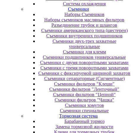
Система охлаждения
Съемники
Наборы Съемников
Наборы съемников масляных фильтров
Разъединение трубок и шлангов
Съемники американского типа (шестерен)
Съемники внутренних подшипников
Съемники двух-трех захватные
универсальные
Съемники для клемм
Съемники подшипников универсальные
Съемники с двумя поворотными захватами
Съемники с тремя поворотными захватами
Съемники с фиксируемой шириной захватов
Съемники сепараторные (Сигментные)
Съемники фильтров "Клещи"
Съемники фильтров "Ленточный"
Съемники фильтров "Цепной"
Съемники фильтров "Чашка"
Съемники хомутов
Сьемники специальные
Тормозная система
Барабанный тормоз
Замена тормозной жидкости
Ключи для тормозных трубок