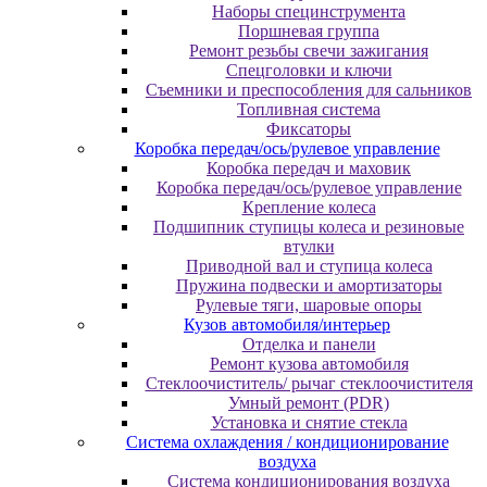
Наборы специнструмента
Поршневая группа
Ремонт резьбы свечи зажигания
Спецголовки и ключи
Съемники и преспособления для сальников
Топливная система
Фиксаторы
Коробка передач/ось/рулевое управление
Коробка передач и маховик
Коробка передач/ось/рулевое управление
Крепление колеса
Подшипник ступицы колеса и резиновые
втулки
Приводной вал и ступица колеса
Пружина подвески и амортизаторы
Рулевые тяги, шаровые опоры
Кузов автомобиля/интерьер
Отделка и панели
Ремонт кузова автомобиля
Стеклоочиститель/ рычаг стеклоочистителя
Умный ремонт (PDR)
Установка и снятие стекла
Система охлаждения / кондиционирование
воздуха
Система кондиционирования воздуха