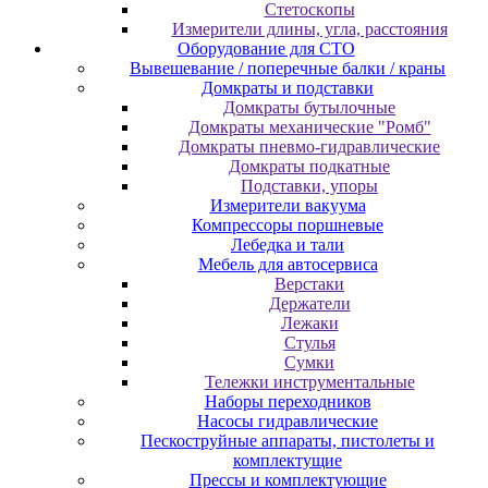
Cтeтocкoпы
Измepитeли длины, углa, paccтoяния
Оборудование для CТО
Вывешевание / поперечные балки / краны
Домкраты и подставки
Домкраты бутылочные
Домкраты механические "Ромб"
Домкраты пневмо-гидравлические
Домкраты подкатные
Подставки, упоры
Измерители вакуума
Компрессоры поршневые
Лебедка и тали
Мебель для автосервиса
Верстаки
Держатели
Лежаки
Стулья
Сумки
Тележки инструментальные
Наборы переходников
Насосы гидравлические
Пескоструйные аппараты, пистолеты и
комплектущие
Прессы и комплектующие