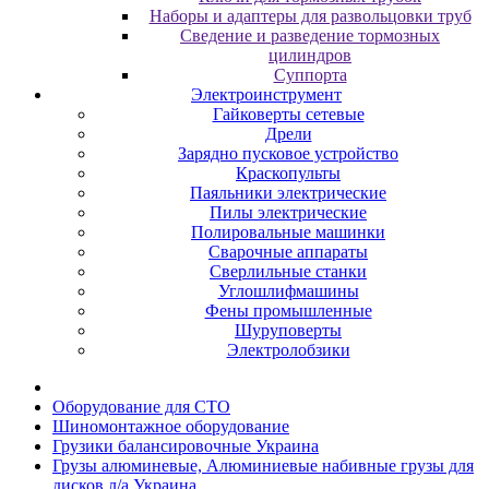
Наборы и адаптеры для развольцовки труб
Сведение и разведение тормозных
цилиндров
Суппорта
Электроинструмент
Гайковерты сетевые
Дрели
Зарядно пусковое устройство
Краскопульты
Паяльники электрические
Пилы электрические
Полировальные машинки
Сварочные аппараты
Сверлильные станки
Углошлифмашины
Фены промышленные
Шуруповерты
Электролобзики
Oбopудoвaниe для CTO
Шиномонтажное оборудование
Грузики балансировочные Украина
Грузы алюминевые, Алюминиевые набивные грузы для
дисков л/а Украина