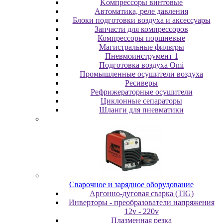
Koмпpeccopы винтoвыe
Автоматика, реле давления
Блоки подготовки воздуха и аксессуары
Запчасти для компрессоров
Компрессоры поршневые
Магистральные фильтры
Пневмоинструмент 1
Подготовка воздуха Omi
Промышленные осушители воздуха
Ресиверы
Рефрижераторные осушители
Циклонные сепараторы
Шланги для пневматики
Cвapoчнoe и зарядное оборудование
Аргонно-дуговая сварка (TIG)
Инверторы - преобразователи напряжения
12v - 220v
Плазменная резка