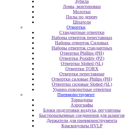
Зубила
Ломы, монтировки
Молотки
Пилы по дереву
Шпатели
Отвертки
Cтандартные отвертки
Наборы отверток переставных
Наборы отверток Силовых
Наборы отверток стандартных
Отвертки Phillips (PH)
Отвертки Pozidriv (PZ)
Отвертки Slotted (SL)
Отвертки TORX
Отвертки переставные
Отвертки силовые Philips (PH)
Отвертки силовые Slotted (SL)
Ударно-поворотные отвертки
Пневмоінструмент
Topнaдopы
Аэрографы
Блоки подготовки воздуха, регуляторы
Быстроразъемные соединения для шлангов
Держатели для пневмоинструмента
Краскопульты HVLP