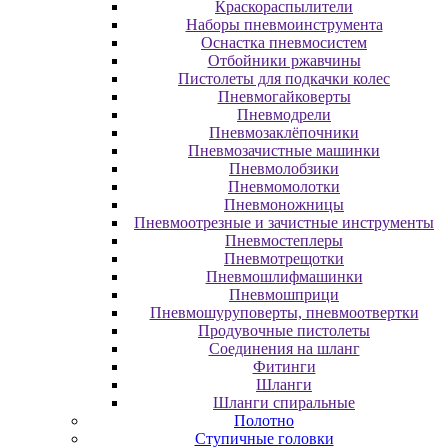
Краскораспылители
Наборы пневмоинструмента
Оснастка пневмосистем
Отбойники ржавчины
Пистолеты для подкачки колес
Пневмогайковерты
Пневмодрели
Пневмозаклёпочники
Пневмозачистные машинки
Пневмолобзики
Пневмомолотки
Пневмоножницы
Пневмоотрезные и зачистные инструменты
Пневмостеплеры
Пневмотрещотки
Пневмошлифмашинки
Пневмошприци
Пневмошуруповерты, пневмоотвертки
Продувочные пистолеты
Соединения на шланг
Фитинги
Шланги
Шланги спиральные
Полотно
Ступичные головки