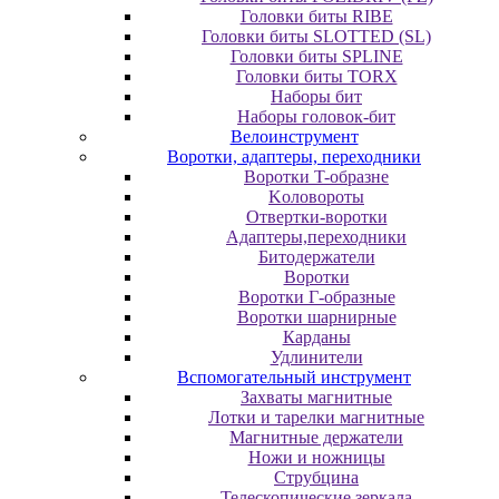
Головки биты RIBE
Головки биты SLOTTED (SL)
Головки биты SPLINE
Головки биты TORX
Наборы бит
Наборы головок-бит
Велоинструмент
Воротки, адаптеры, переходники
Bopoтки T-oбpaзне
Koлoвopoты
Oтвepтки-вopoтки
Адаптеры,переходники
Битодержатели
Воротки
Воротки Г-образные
Воротки шарнирные
Карданы
Удлинители
Вспомогательный инструмент
Захваты магнитные
Лотки и тарелки магнитные
Магнитные держатели
Ножи и ножницы
Струбцина
Телескопические зеркала