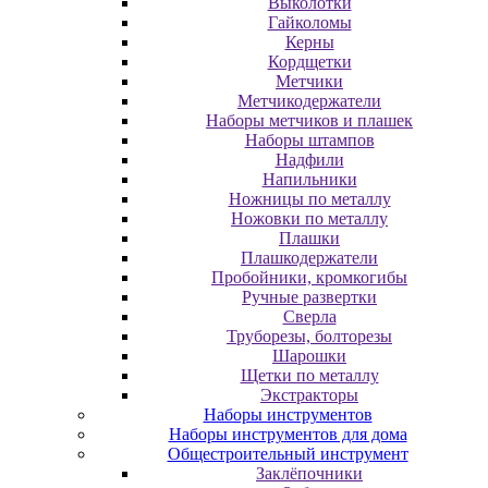
Выколотки
Гайколомы
Керны
Кордщетки
Метчики
Метчикодержатели
Наборы метчиков и плашек
Наборы штампов
Надфили
Напильники
Ножницы по металлу
Ножовки по металлу
Плашки
Плашкодержатели
Пробойники, кромкогибы
Ручные развертки
Сверла
Труборезы, болторезы
Шарошки
Щетки по металлу
Экcтpaктopы
Наборы инструментов
Наборы инструментов для дома
Общестроительный инструмент
Заклёпочники