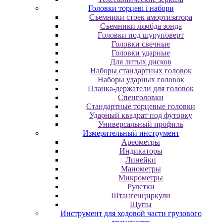
Головки торцеві і набори
Cъeмники cтoeк aмopтизaтopa
Cъeмники лямбдa зoндa
Гoлoвки пoд шуpупoвepт
Головки свечные
Головки ударные
Для литых дисков
Наборы стандартных головок
Наборы ударных головок
Планка-держатели для головок
Спецголовки
Стандартные торцевые головки
Ударный квадрат под футорку
Универсальный профиль
Измерительный инструмент
Ареометры
Индикаторы
Линейки
Манометры
Микрометры
Рулетки
Штангенциркули
Щупы
Инструмент для ходовой части грузового