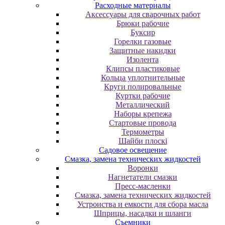
Расходные материалы
Аксессуары для сварочных работ
Брюки рабочие
Буксир
Горелки газовые
Защитные накидки
Изолента
Клипсы пластиковые
Кольца уплотнительные
Круги полировальные
Куртки рабочие
Металлический
Наборы крепежа
Стартовые провода
Термометры
Шайби плоскі
Садовое освещение
Смазка, замена технических жидкостей
Воронки
Нагнетатели смазки
Пресс-масленки
Смазка, замена технических жидкостей
Устроиства и емкости для сбора масла
Шприцы, насадки и шланги
Съемники