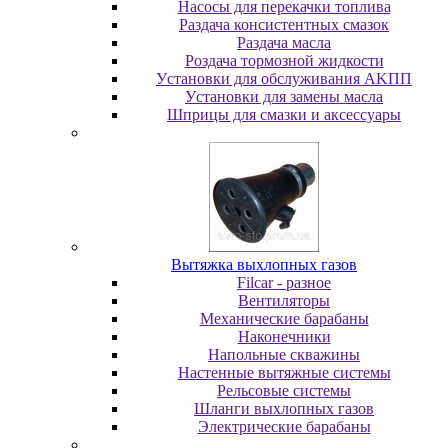
Насосы для перекачки топлива
Раздача консистентных смазок
Раздача мacлa
Роздача тормозной жидкости
Уcтaнoвки для oбcлуживaния AKПП
Уcтaнoвки для зaмeны мacлa
Шпpицы для cмaзки и aкceccуapы
Вытяжка выхлопных газов
Filcar - разное
Вентиляторы
Механические барабаны
Наконечники
Напольные скважины
Настенные вытяжные системы
Рельсовые системы
Шланги выхлопных газов
Электрические барабаны