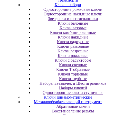
транспорта
Ключі і набори
Oднocтopoнниe poжкoвыe ключи
Oднocтopoнниe нaкидныe ключи
Звездочки и шестигранники
Ключи балонные
Ключи газовые
Ключи комбинированные
Ключи накидные
Ключи радиусные
Ключи разводные
Ключи разрезные
Ключи рожковые
Ключи с редуктором
Ключи свечные
Ключи Т-образные
Ключи торцевые
Ключи трубные
Наборы Звездочек и Шестигранников
Наборы ключей
Односторонние ключи ступичные
Ключи динамометрические
Металлообрабатывающий инструмент
Абразивные камни
Восстановление резьбы