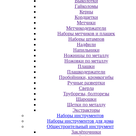
Выколотки
Гайколомы
Керны
Кордщетки
Метчики
Метчикодержатели
Наборы метчиков и плашек
Наборы штампов
Надфили
Напильники
Ножницы по металлу
Ножовки по металлу
Плашки
Плашкодержатели
Пробойники, кромкогибы
Ручные развертки
Сверла
Труборезы, болторезы
Шарошки
Щетки по металлу
Экcтpaктopы
Наборы инструментов
Наборы инструментов для дома
Общестроительный инструмент
Заклёпочники