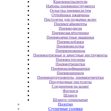
Краскораспылители
Наборы пневмоинструмента
Оснастка пневмосистем
Отбойники ржавчины
Пистолеты для подкачки колес
Пневмогайковерты
Пневмодрели
Пневмозаклёпочники
Пневмозачистные машинки
Пневмолобзики
Пневмомолотки
Пневмоножницы
Пневмоотрезные и зачистные инструменты
Пневмостеплеры
Пневмотрещотки
Пневмошлифмашинки
Пневмошприци
Пневмошуруповерты, пневмоотвертки
Продувочные пистолеты
Соединения на шланг
Фитинги
Шланги
Шланги спиральные
Полотно
Ступичные головки