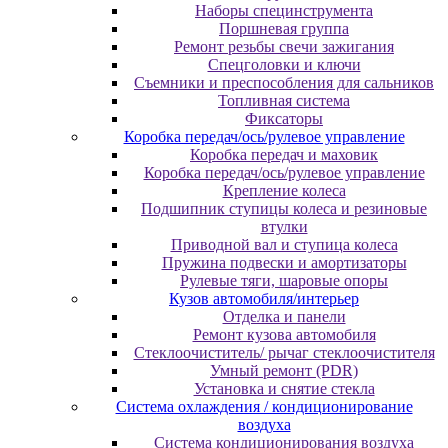
Наборы специнструмента
Поршневая группа
Ремонт резьбы свечи зажигания
Спецголовки и ключи
Съемники и преспособления для сальников
Топливная система
Фиксаторы
Коробка передач/ось/рулевое управление
Коробка передач и маховик
Коробка передач/ось/рулевое управление
Крепление колеса
Подшипник ступицы колеса и резиновые
втулки
Приводной вал и ступица колеса
Пружина подвески и амортизаторы
Рулевые тяги, шаровые опоры
Кузов автомобиля/интерьер
Отделка и панели
Ремонт кузова автомобиля
Стеклоочиститель/ рычаг стеклоочистителя
Умный ремонт (PDR)
Установка и снятие стекла
Система охлаждения / кондиционирование
воздуха
Система кондиционирования воздуха