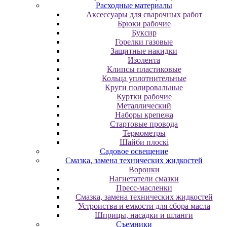
Расходные материалы
Аксессуары для сварочных работ
Брюки рабочие
Буксир
Горелки газовые
Защитные накидки
Изолента
Клипсы пластиковые
Кольца уплотнительные
Круги полировальные
Куртки рабочие
Металлический
Наборы крепежа
Стартовые провода
Термометры
Шайби плоскі
Садовое освещение
Смазка, замена технических жидкостей
Воронки
Нагнетатели смазки
Пресс-масленки
Смазка, замена технических жидкостей
Устроиства и емкости для сбора масла
Шприцы, насадки и шланги
Съемники