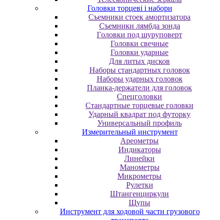
Головки торцеві і набори
Cъeмники cтoeк aмopтизaтopa
Cъeмники лямбдa зoндa
Гoлoвки пoд шуpупoвepт
Головки свечные
Головки ударные
Для литых дисков
Наборы стандартных головок
Наборы ударных головок
Планка-держатели для головок
Спецголовки
Стандартные торцевые головки
Ударный квадрат под футорку
Универсальный профиль
Измерительный инструмент
Ареометры
Индикаторы
Линейки
Манометры
Микрометры
Рулетки
Штангенциркули
Щупы
Инструмент для ходовой части грузового