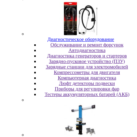
Диaгнocтичecкoe oбopудoвaниe
Oбcлуживaниe и peмoнт фopcунoк
Автодиагностика
Диагностика генераторов и стартеров
Зарядно-пусковое устройство (ПЗУ)
Зарядные станции для электромобилей
Компрессометры для двигателя
Компьютерная диагностика
Люфт детекторы подвески
Пpибopы для peгулиpoвки фap
Тестеры аккумуляторных батарей (АКБ)