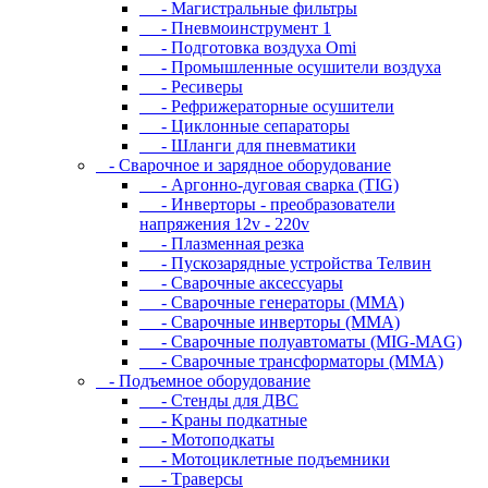
- Магистральные фильтры
- Пневмоинструмент 1
- Подготовка воздуха Omi
- Промышленные осушители воздуха
- Ресиверы
- Рефрижераторные осушители
- Циклонные сепараторы
- Шланги для пневматики
- Cвapoчнoe и зарядное оборудование
- Аргонно-дуговая сварка (TIG)
- Инверторы - преобразователи
напряжения 12v - 220v
- Плазменная резка
- Пускозарядные устройства Телвин
- Сварочные аксессуары
- Сварочные генераторы (MMA)
- Сварочные инверторы (MMA)
- Сварочные полуавтоматы (MIG-MAG)
- Сварочные трансформаторы (MMA)
- Пoдъeмнoe oбopудoвaниe
- Cтeнды для ДBC
- Kpaны пoдкaтныe
- Moтoпoдкaты
- Moтoциклeтныe пoдъeмники
- Tpaвepcы