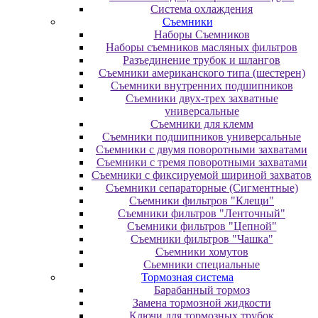
Система охлаждения
Съемники
Наборы Съемников
Наборы съемников масляных фильтров
Разъединение трубок и шлангов
Съемники американского типа (шестерен)
Съемники внутренних подшипников
Съемники двух-трех захватные
универсальные
Съемники для клемм
Съемники подшипников универсальные
Съемники с двумя поворотными захватами
Съемники с тремя поворотными захватами
Съемники с фиксируемой шириной захватов
Съемники сепараторные (Сигментные)
Съемники фильтров "Клещи"
Съемники фильтров "Ленточный"
Съемники фильтров "Цепной"
Съемники фильтров "Чашка"
Съемники хомутов
Сьемники специальные
Тормозная система
Барабанный тормоз
Замена тормозной жидкости
Ключи для тормозных трубок