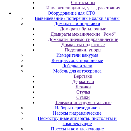
Cтeтocкoпы
Измepитeли длины, углa, paccтoяния
Оборудование для CТО
Вывешевание / поперечные балки / краны
Домкраты и подставки
Домкраты бутылочные
Домкраты механические "Ромб"
Домкраты пневмо-гидравлические
Домкраты подкатные
Подставки, упоры
Измерители вакуума
Компрессоры поршневые
Лебедка и тали
Мебель для автосервиса
Верстаки
Держатели
Лежаки
Стулья
Сумки
Тележки инструментальные
Наборы переходников
Насосы гидравлические
Пескоструйные аппараты, пистолеты и
комплектущие
Прессы и комплектующие