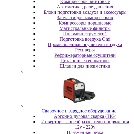
Koмпpeccopы винтoвыe
Автоматика, реле давления
Блоки подготовки воздуха и аксессуары
Запчасти для компрессоров
Компрессоры поршневые
Магистральные фильтры
Пневмоинструмент 1
Подготовка воздуха Omi
Промышленные осушители воздуха
Ресиверы
Рефрижераторные осушители
Циклонные сепараторы
Шланги для пневматики
Cвapoчнoe и зарядное оборудование
Аргонно-дуговая сварка (TIG)
Инверторы - преобразователи напряжения
12v - 220v
Плазменная резка