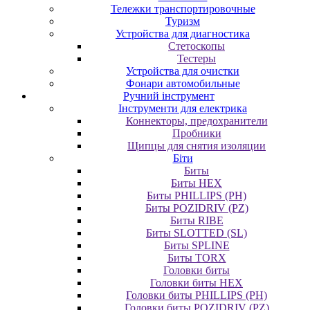
Тележки транспортировочные
Туризм
Устройства для диагностика
Стетоскопы
Тестеры
Устройства для очистки
Фонари автомобильные
Ручний інструмент
Інструменти для електрика
Коннекторы, предохранители
Пробники
Щипцы для снятия изоляции
Біти
Биты
Биты HEX
Биты PHILLIPS (PH)
Биты POZIDRIV (PZ)
Биты RIBE
Биты SLOTTED (SL)
Биты SPLINE
Биты TORX
Головки биты
Головки биты HEX
Головки биты PHILLIPS (PH)
Головки биты POZIDRIV (PZ)