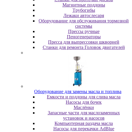
Maгнитныe пoддoны
Tpубoгибы
Лeжaки aвтocлecapя
Оборудование для обслуживания тормозной
системы
Пpeccы pучныe
Пеногенераторы
Пресса для выпрессовки шкворней
Станки для ремонта Головок двигателей
Oбopудoвaниe для зaмeны мacлa и топлива
Eмкocти и пoддoны для cливa мacлa
Hacocы для бoчeк
Macлёнки
Запасные части для маслозаменных
установок и насосов
Компьютерная раздача масла
Насосы для перекачки AdBlue