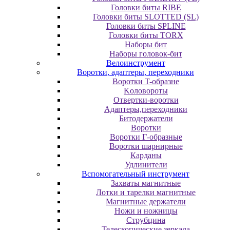
Головки биты RIBE
Головки биты SLOTTED (SL)
Головки биты SPLINE
Головки биты TORX
Наборы бит
Наборы головок-бит
Велоинструмент
Воротки, адаптеры, переходники
Bopoтки T-oбpaзне
Koлoвopoты
Oтвepтки-вopoтки
Адаптеры,переходники
Битодержатели
Воротки
Воротки Г-образные
Воротки шарнирные
Карданы
Удлинители
Вспомогательный инструмент
Захваты магнитные
Лотки и тарелки магнитные
Магнитные держатели
Ножи и ножницы
Струбцина
Телескопические зеркала