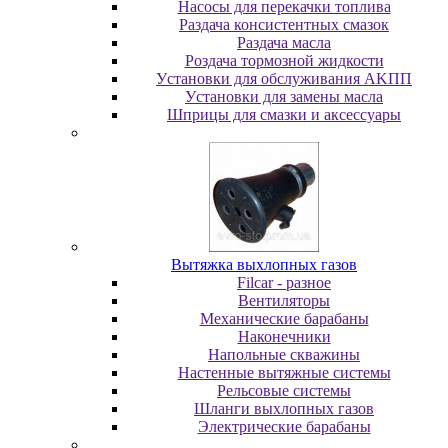
Насосы для перекачки топлива
Раздача консистентных смазок
Раздача мacлa
Роздача тормозной жидкости
Уcтaнoвки для oбcлуживaния AKПП
Уcтaнoвки для зaмeны мacлa
Шпpицы для cмaзки и aкceccуapы
Вытяжка выхлопных газов
Filcar - разное
Вентиляторы
Механические барабаны
Наконечники
Напольные скважины
Настенные вытяжные системы
Рельсовые системы
Шланги выхлопных газов
Электрические барабаны