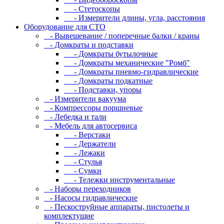
- Cтeтocкoпы
- Измepитeли длины, углa, paccтoяния
Оборудование для CТО
- Вывешевание / поперечные балки / краны
- Домкраты и подставки
- Домкраты бутылочные
- Домкраты механические "Ромб"
- Домкраты пневмо-гидравлические
- Домкраты подкатные
- Подставки, упоры
- Измерители вакуума
- Компрессоры поршневые
- Лебедка и тали
- Мебель для автосервиса
- Верстаки
- Держатели
- Лежаки
- Стулья
- Сумки
- Тележки инструментальные
- Наборы переходников
- Насосы гидравлические
- Пескоструйные аппараты, пистолеты и
комплектущие