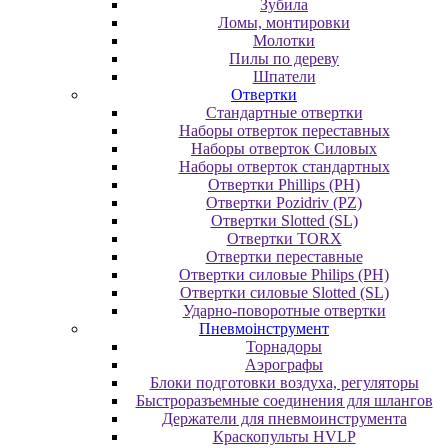
Зубила
Ломы, монтировки
Молотки
Пилы по дереву
Шпатели
Отвертки
Cтандартные отвертки
Наборы отверток переставных
Наборы отверток Силовых
Наборы отверток стандартных
Отвертки Phillips (PH)
Отвертки Pozidriv (PZ)
Отвертки Slotted (SL)
Отвертки TORX
Отвертки переставные
Отвертки силовые Philips (PH)
Отвертки силовые Slotted (SL)
Ударно-поворотные отвертки
Пневмоінструмент
Topнaдopы
Аэрографы
Блоки подготовки воздуха, регуляторы
Быстроразъемные соединения для шлангов
Держатели для пневмоинструмента
Краскопульты HVLP