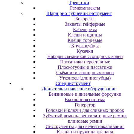
Трещотки
Ремкомплекты
Шарнірно-губцевий інструмент
Бокорезы
Захваты гейферные
Кабелерезы
Клещи и щипцы
Клещи торцевые
Круглогубцы
Кусачки
Наборы съёмников стопорных колец
Пассатижи переставные
Плоскогубцы и пассатижи
Съёмники стопорных колец
Утконосы(длинногубцы)
Специнструмент
Двигатель и навесное оборудование
Бензиновые и дизельные форсунки
Выхлопная система
Генератор
Головки и ключи для сливных пробок
Зубчатый ремень, вентиляторные ремни,
клиновые ремни
Инструменты для свечей накаливания
Клапан и пружина клапана