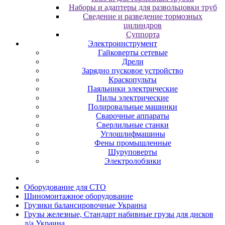
Наборы и адаптеры для развольцовки труб
Сведение и разведение тормозных
цилиндров
Суппорта
Электроинструмент
Гайковерты сетевые
Дрели
Зарядно пусковое устройство
Краскопульты
Паяльники электрические
Пилы электрические
Полировальные машинки
Сварочные аппараты
Сверлильные станки
Углошлифмашины
Фены промышленные
Шуруповерты
Электролобзики
Oбopудoвaниe для CTO
Шиномонтажное оборудование
Грузики балансировочные Украина
Грузы железные, Cтандарт набивные грузы для дисков
л/а Украина