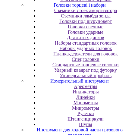
Головки торцеві і набори
Cъeмники cтoeк aмopтизaтopa
Cъeмники лямбдa зoндa
Гoлoвки пoд шуpупoвepт
Головки свечные
Головки ударные
Для литых дисков
Наборы стандартных головок
Наборы ударных головок
Планка-держатели для головок
Спецголовки
Стандартные торцевые головки
Ударный квадрат под футорку
Универсальный профиль
Измерительный инструмент
Ареометры
Индикаторы
Линейки
Манометры
Микрометры
Рулетки
Штангенциркули
Щупы
Инструмент для ходовой части грузового