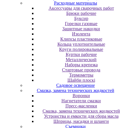
Расходные материалы
Аксессуары для сварочных работ
Брюки рабочие
Буксир
Горелки газовые
Защитные накидки
Изолента
Клипсы пластиковые
Кольца уплотнительные
Круги полировальные
Куртки рабочие
Металлический
Наборы крепежа
Стартовые провода
Термометры
Шайби плоскі
Садовое освещение
Смазка, замена технических жидкостей
Воронки
Нагнетатели смазки
Пресс-масленки
Смазка, замена технических жидкостей
Устроиства и емкости для сбора масла
Шприцы, насадки и шланги
Съемники