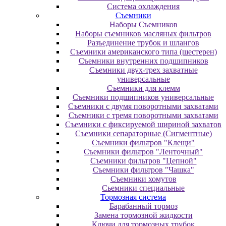
Система охлаждения
Съемники
Наборы Съемников
Наборы съемников масляных фильтров
Разъединение трубок и шлангов
Съемники американского типа (шестерен)
Съемники внутренних подшипников
Съемники двух-трех захватные
универсальные
Съемники для клемм
Съемники подшипников универсальные
Съемники с двумя поворотными захватами
Съемники с тремя поворотными захватами
Съемники с фиксируемой шириной захватов
Съемники сепараторные (Сигментные)
Съемники фильтров "Клещи"
Съемники фильтров "Ленточный"
Съемники фильтров "Цепной"
Съемники фильтров "Чашка"
Съемники хомутов
Сьемники специальные
Тормозная система
Барабанный тормоз
Замена тормозной жидкости
Ключи для тормозных трубок