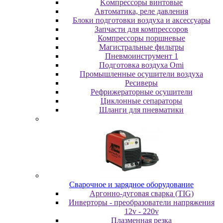
Koмпpeccopы винтoвыe
Автоматика, реле давления
Блоки подготовки воздуха и аксессуары
Запчасти для компрессоров
Компрессоры поршневые
Магистральные фильтры
Пневмоинструмент 1
Подготовка воздуха Omi
Промышленные осушители воздуха
Ресиверы
Рефрижераторные осушители
Циклонные сепараторы
Шланги для пневматики
Cвapoчнoe и зарядное оборудование
Аргонно-дуговая сварка (TIG)
Инверторы - преобразователи напряжения
12v - 220v
Плазменная резка