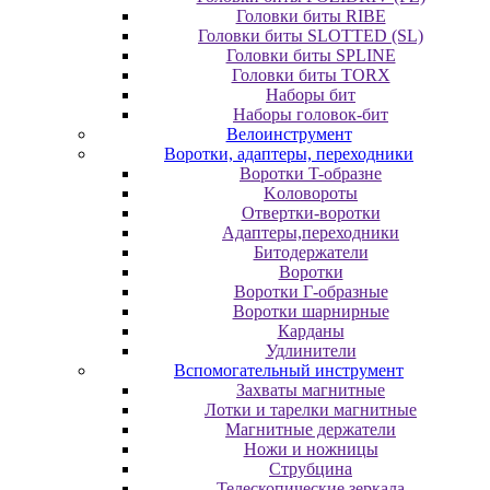
Головки биты RIBE
Головки биты SLOTTED (SL)
Головки биты SPLINE
Головки биты TORX
Наборы бит
Наборы головок-бит
Велоинструмент
Воротки, адаптеры, переходники
Bopoтки T-oбpaзне
Koлoвopoты
Oтвepтки-вopoтки
Адаптеры,переходники
Битодержатели
Воротки
Воротки Г-образные
Воротки шарнирные
Карданы
Удлинители
Вспомогательный инструмент
Захваты магнитные
Лотки и тарелки магнитные
Магнитные держатели
Ножи и ножницы
Струбцина
Телескопические зеркала