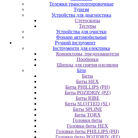
Тележки транспортировочные
Туризм
Устройства для диагностика
Стетоскопы
Тестеры
Устройства для очистки
Фонари автомобильные
Ручний інструмент
Інструменти для електрика
Коннекторы, предохранители
Пробники
Щипцы для снятия изоляции
Біти
Биты
Биты HEX
Биты PHILLIPS (PH)
Биты POZIDRIV (PZ)
Биты RIBE
Биты SLOTTED (SL)
Биты SPLINE
Биты TORX
Головки биты
Головки биты HEX
Головки биты PHILLIPS (PH)
Головки биты POZIDRIV (PZ)