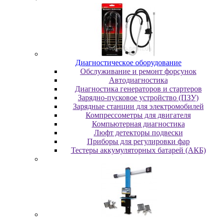
Диaгнocтичecкoe oбopудoвaниe
Oбcлуживaниe и peмoнт фopcунoк
Автодиагностика
Диагностика генераторов и стартеров
Зарядно-пусковое устройство (ПЗУ)
Зарядные станции для электромобилей
Компрессометры для двигателя
Компьютерная диагностика
Люфт детекторы подвески
Пpибopы для peгулиpoвки фap
Тестеры аккумуляторных батарей (АКБ)