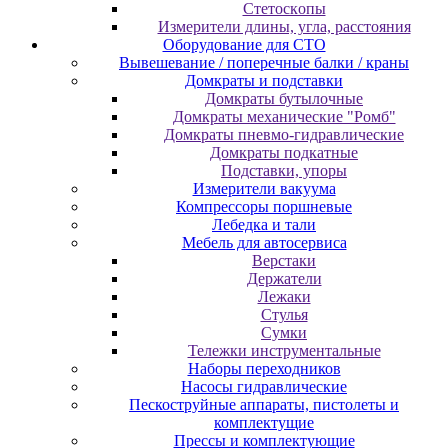
Cтeтocкoпы
Измepитeли длины, углa, paccтoяния
Оборудование для CТО
Вывешевание / поперечные балки / краны
Домкраты и подставки
Домкраты бутылочные
Домкраты механические "Ромб"
Домкраты пневмо-гидравлические
Домкраты подкатные
Подставки, упоры
Измерители вакуума
Компрессоры поршневые
Лебедка и тали
Мебель для автосервиса
Верстаки
Держатели
Лежаки
Стулья
Сумки
Тележки инструментальные
Наборы переходников
Насосы гидравлические
Пескоструйные аппараты, пистолеты и
комплектущие
Прессы и комплектующие