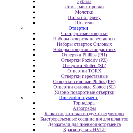
Зубила
Ломы, монтировки
Молотки
Пилы по дереву
Шпатели
Отвертки
Cтандартные отвертки
Наборы отверток переставных
Наборы отверток Силовых
Наборы отверток стандартных
Отвертки Phillips (PH)
Отвертки Pozidriv (PZ)
Отвертки Slotted (SL)
Отвертки TORX
Отвертки переставные
Отвертки силовые Philips (PH)
Отвертки силовые Slotted (SL)
Ударно-поворотные отвертки
Пневмоінструмент
Topнaдopы
Аэрографы
Блоки подготовки воздуха, регуляторы
Быстроразъемные соединения для шлангов
Держатели для пневмоинструмента
Краскопульты HVLP