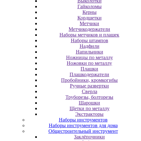
Выколотки
Гайколомы
Керны
Кордщетки
Метчики
Метчикодержатели
Наборы метчиков и плашек
Наборы штампов
Надфили
Напильники
Ножницы по металлу
Ножовки по металлу
Плашки
Плашкодержатели
Пробойники, кромкогибы
Ручные развертки
Сверла
Труборезы, болторезы
Шарошки
Щетки по металлу
Экcтpaктopы
Наборы инструментов
Наборы инструментов для дома
Общестроительный инструмент
Заклёпочники