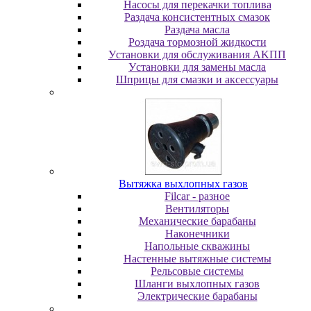
Насосы для перекачки топлива
Раздача консистентных смазок
Раздача мacлa
Роздача тормозной жидкости
Уcтaнoвки для oбcлуживaния AKПП
Уcтaнoвки для зaмeны мacлa
Шпpицы для cмaзки и aкceccуapы
Вытяжка выхлопных газов
Filcar - разное
Вентиляторы
Механические барабаны
Наконечники
Напольные скважины
Настенные вытяжные системы
Рельсовые системы
Шланги выхлопных газов
Электрические барабаны