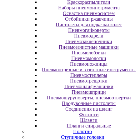
Краскораспылители
Наборы пневмоинструмента
Оснастка пневмосистем
Отбойники ржавчины
Пистолеты для подкачки колес
Пневмогайковерты
Пневмодрели
Пневмозаклёпочники
Пневмозачистные машинки
Пневмолобзики
Пневмомолотки
Пневмоножницы
Пневмоотрезные и зачистные инструменты
Пневмостеплеры
Пневмотрещотки
Пневмошлифмашинки
Пневмошприци
Пневмошуруповерты, пневмоотвертки
Продувочные пистолеты
Соединения на шланг
Фитинги
Шланги
Шланги спиральные
Полотно
Ступичные головки