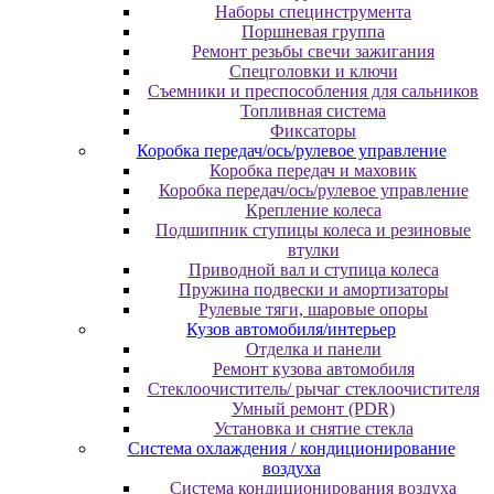
Наборы специнструмента
Поршневая группа
Ремонт резьбы свечи зажигания
Спецголовки и ключи
Съемники и преспособления для сальников
Топливная система
Фиксаторы
Коробка передач/ось/рулевое управление
Коробка передач и маховик
Коробка передач/ось/рулевое управление
Крепление колеса
Подшипник ступицы колеса и резиновые
втулки
Приводной вал и ступица колеса
Пружина подвески и амортизаторы
Рулевые тяги, шаровые опоры
Кузов автомобиля/интерьер
Отделка и панели
Ремонт кузова автомобиля
Стеклоочиститель/ рычаг стеклоочистителя
Умный ремонт (PDR)
Установка и снятие стекла
Система охлаждения / кондиционирование
воздуха
Система кондиционирования воздуха