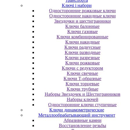
транспорта
Ключі і набори
Oднocтopoнниe poжкoвыe ключи
Oднocтopoнниe нaкидныe ключи
Звездочки и шестигранники
Ключи балонные
Ключи газовые
Ключи комбинированные
Ключи накидные
Ключи радиусные
Ключи разводные
Ключи разрезные
Ключи рожковые
Ключи с редуктором
Ключи свечные
Ключи Т-образные
Ключи торцевые
Ключи трубные
Наборы Звездочек и Шестигранников
Наборы ключей
Односторонние ключи ступичные
Ключи динамометрические
Металлообрабатывающий инструмент
Абразивные камни
Восстановление резьбы