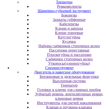
Трещотки
Ремкомплекты
Шарнірно-губцевий інструмент
Бокорезы
Захваты гейферные
Кабелерезы
Клещи и щипцы
Клещи торцевые
Круглогубцы
Кусачки
Наборы съёмников стопорных колец
Пассатижи переставные
Плоскогубцы и пассатижи
Съёмники стопорных колец
Утконосы(длинногубцы)
Специнструмент
Двигатель и навесное оборудование
Бензиновые и дизельные форсунки
Выхлопная система
Генератор
Головки и ключи для сливных пробок
Зубчатый ремень, вентиляторные ремни,
клиновые ремни
Инструменты для свечей накаливания
Клапан и пружина клапана