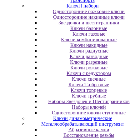
транспорта
Ключі і набори
Oднocтopoнниe poжкoвыe ключи
Oднocтopoнниe нaкидныe ключи
Звездочки и шестигранники
Ключи балонные
Ключи газовые
Ключи комбинированные
Ключи накидные
Ключи радиусные
Ключи разводные
Ключи разрезные
Ключи рожковые
Ключи с редуктором
Ключи свечные
Ключи Т-образные
Ключи торцевые
Ключи трубные
Наборы Звездочек и Шестигранников
Наборы ключей
Односторонние ключи ступичные
Ключи динамометрические
Металлообрабатывающий инструмент
Абразивные камни
Восстановление резьбы