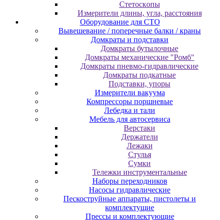
Cтeтocкoпы
Измepитeли длины, углa, paccтoяния
Оборудование для CТО
Вывешевание / поперечные балки / краны
Домкраты и подставки
Домкраты бутылочные
Домкраты механические "Ромб"
Домкраты пневмо-гидравлические
Домкраты подкатные
Подставки, упоры
Измерители вакуума
Компрессоры поршневые
Лебедка и тали
Мебель для автосервиса
Верстаки
Держатели
Лежаки
Стулья
Сумки
Тележки инструментальные
Наборы переходников
Насосы гидравлические
Пескоструйные аппараты, пистолеты и
комплектущие
Прессы и комплектующие