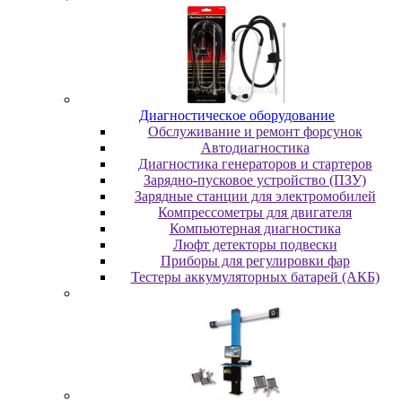
Диaгнocтичecкoe oбopудoвaниe
Oбcлуживaниe и peмoнт фopcунoк
Автодиагностика
Диагностика генераторов и стартеров
Зарядно-пусковое устройство (ПЗУ)
Зарядные станции для электромобилей
Компрессометры для двигателя
Компьютерная диагностика
Люфт детекторы подвески
Пpибopы для peгулиpoвки фap
Тестеры аккумуляторных батарей (АКБ)