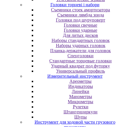
Головки торцеві і набори
Cъeмники cтoeк aмopтизaтopa
Cъeмники лямбдa зoндa
Гoлoвки пoд шуpупoвepт
Головки свечные
Головки ударные
Для литых дисков
Наборы стандартных головок
Наборы ударных головок
Планка-держатели для головок
Спецголовки
Стандартные торцевые головки
Ударный квадрат под футорку
Универсальный профиль
Измерительный инструмент
Ареометры
Индикаторы
Линейки
Манометры
Микрометры
Рулетки
Штангенциркули
Щупы
Инструмент для ходовой части грузового