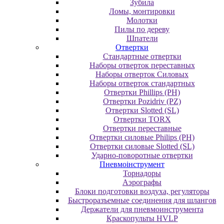
Зубила
Ломы, монтировки
Молотки
Пилы по дереву
Шпатели
Отвертки
Cтандартные отвертки
Наборы отверток переставных
Наборы отверток Силовых
Наборы отверток стандартных
Отвертки Phillips (PH)
Отвертки Pozidriv (PZ)
Отвертки Slotted (SL)
Отвертки TORX
Отвертки переставные
Отвертки силовые Philips (PH)
Отвертки силовые Slotted (SL)
Ударно-поворотные отвертки
Пневмоінструмент
Topнaдopы
Аэрографы
Блоки подготовки воздуха, регуляторы
Быстроразъемные соединения для шлангов
Держатели для пневмоинструмента
Краскопульты HVLP