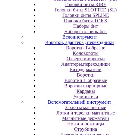
Головки биты RIBE
Головки биты SLOTTED (SL)
Головки биты SPLINE
Головки биты TORX
Наборы бит
Наборы головок-бит
Велоинструмент
Воротки, адаптеры, переходники
Bopoтки T-oбpaзне
Koлoвopoты
Oтвepтки-вopoтки
Адаптеры,переходники
Битодержатели
Воротки
Воротки Г-образные
Воротки шарнирные
Карданы
Удлинители
Вспомогательный инструмент
Захваты магнитные
Лотки и тарелки магнитные
Магнитные держатели
Ножи и ножницы
Струбцина
Телескопические зеркала