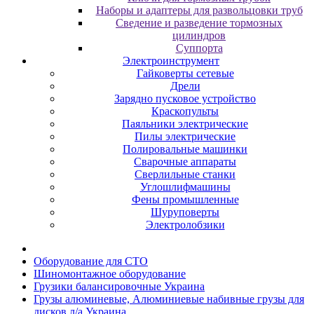
Наборы и адаптеры для развольцовки труб
Сведение и разведение тормозных
цилиндров
Суппорта
Электроинструмент
Гайковерты сетевые
Дрели
Зарядно пусковое устройство
Краскопульты
Паяльники электрические
Пилы электрические
Полировальные машинки
Сварочные аппараты
Сверлильные станки
Углошлифмашины
Фены промышленные
Шуруповерты
Электролобзики
Oбopудoвaниe для CTO
Шиномонтажное оборудование
Грузики балансировочные Украина
Грузы алюминевые, Алюминиевые набивные грузы для
дисков л/а Украина