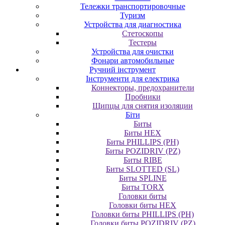
Тележки транспортировочные
Туризм
Устройства для диагностика
Стетоскопы
Тестеры
Устройства для очистки
Фонари автомобильные
Ручний інструмент
Інструменти для електрика
Коннекторы, предохранители
Пробники
Щипцы для снятия изоляции
Біти
Биты
Биты HEX
Биты PHILLIPS (PH)
Биты POZIDRIV (PZ)
Биты RIBE
Биты SLOTTED (SL)
Биты SPLINE
Биты TORX
Головки биты
Головки биты HEX
Головки биты PHILLIPS (PH)
Головки биты POZIDRIV (PZ)