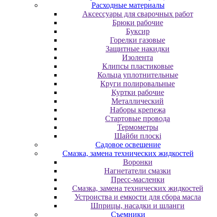
Расходные материалы
Аксессуары для сварочных работ
Брюки рабочие
Буксир
Горелки газовые
Защитные накидки
Изолента
Клипсы пластиковые
Кольца уплотнительные
Круги полировальные
Куртки рабочие
Металлический
Наборы крепежа
Стартовые провода
Термометры
Шайби плоскі
Садовое освещение
Смазка, замена технических жидкостей
Воронки
Нагнетатели смазки
Пресс-масленки
Смазка, замена технических жидкостей
Устроиства и емкости для сбора масла
Шприцы, насадки и шланги
Съемники