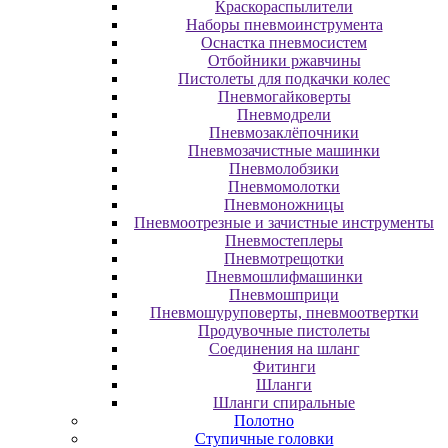
Краскораспылители
Наборы пневмоинструмента
Оснастка пневмосистем
Отбойники ржавчины
Пистолеты для подкачки колес
Пневмогайковерты
Пневмодрели
Пневмозаклёпочники
Пневмозачистные машинки
Пневмолобзики
Пневмомолотки
Пневмоножницы
Пневмоотрезные и зачистные инструменты
Пневмостеплеры
Пневмотрещотки
Пневмошлифмашинки
Пневмошприци
Пневмошуруповерты, пневмоотвертки
Продувочные пистолеты
Соединения на шланг
Фитинги
Шланги
Шланги спиральные
Полотно
Ступичные головки