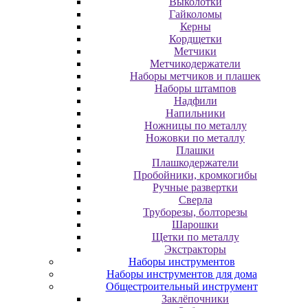
Выколотки
Гайколомы
Керны
Кордщетки
Метчики
Метчикодержатели
Наборы метчиков и плашек
Наборы штампов
Надфили
Напильники
Ножницы по металлу
Ножовки по металлу
Плашки
Плашкодержатели
Пробойники, кромкогибы
Ручные развертки
Сверла
Труборезы, болторезы
Шарошки
Щетки по металлу
Экcтpaктopы
Наборы инструментов
Наборы инструментов для дома
Общестроительный инструмент
Заклёпочники