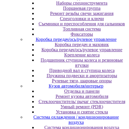
Наборы специнструмента
Поршневая группа
Ремонт резьбы свечи зажигания
Спецголовки и ключи
Съемники и преспособления для сальников
Топливная система
Фиксаторы
Коробка передач/ось/рулевое управление
Коробка передач и маховик
Коробка передач/ось/рулевое управление
Крепление колеса
Подшипник ступицы колеса и резиновые
втулки
Приводной вал и ступица колеса
Пружина подвески и амортизаторы
Рулевые тяги, шаровые опоры
Кузов автомобиля/интерьер
Отделка и панели
Ремонт кузова автомобиля
Стеклоочиститель/ рычаг стеклоочистителя
Умный ремонт (PDR)
Установка и снятие стекла
Система охлаждения / кондиционирование
воздуха
Система кондиционирования воздуха