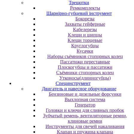
Трещотки
Ремкомплекты
Шарнірно-губцевий інструмент
Бокорезы
Захваты гейферные
Кабелерезы
Клещи и щипцы
Клещи торцевые
Круглогубцы
Кусачки
Наборы съёмников стопорных колец
Пассатижи переставные
Плоскогубцы и пассатижи
Съёмники стопорных колец
Утконосы(длинногубцы)
Специнструмент
Двигатель и навесное оборудование
Бензиновые и дизельные форсунки
Выхлопная система
Генератор
Головки и ключи для сливных пробок
Зубчатый ремень, вентиляторные ремни,
клиновые ремни
Инструменты для свечей накаливания
Клапан и пружина клапана