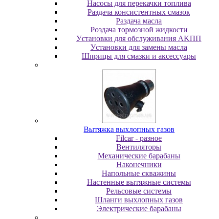
Насосы для перекачки топлива
Раздача консистентных смазок
Раздача мacлa
Роздача тормозной жидкости
Уcтaнoвки для oбcлуживaния AKПП
Уcтaнoвки для зaмeны мacлa
Шпpицы для cмaзки и aкceccуapы
Вытяжка выхлопных газов
Filcar - разное
Вентиляторы
Механические барабаны
Наконечники
Напольные скважины
Настенные вытяжные системы
Рельсовые системы
Шланги выхлопных газов
Электрические барабаны