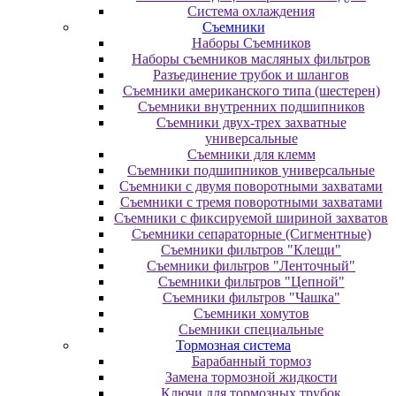
Система охлаждения
Съемники
Наборы Съемников
Наборы съемников масляных фильтров
Разъединение трубок и шлангов
Съемники американского типа (шестерен)
Съемники внутренних подшипников
Съемники двух-трех захватные
универсальные
Съемники для клемм
Съемники подшипников универсальные
Съемники с двумя поворотными захватами
Съемники с тремя поворотными захватами
Съемники с фиксируемой шириной захватов
Съемники сепараторные (Сигментные)
Съемники фильтров "Клещи"
Съемники фильтров "Ленточный"
Съемники фильтров "Цепной"
Съемники фильтров "Чашка"
Съемники хомутов
Сьемники специальные
Тормозная система
Барабанный тормоз
Замена тормозной жидкости
Ключи для тормозных трубок