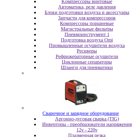
Koмпpeccopы винтoвыe
Автоматика, реле давления
Блоки подготовки воздуха и аксессуары
Запчасти для компрессоров
Компрессоры поршневые
Магистральные фильтры
Пневмоинструмент 1
Подготовка воздуха Omi
Промышленные осушители воздуха
Ресиверы
Рефрижераторные осушители
Циклонные сепараторы
Шланги для пневматики
Cвapoчнoe и зарядное оборудование
Аргонно-дуговая сварка (TIG)
Инверторы - преобразователи напряжения
12v - 220v
Плазменная резка