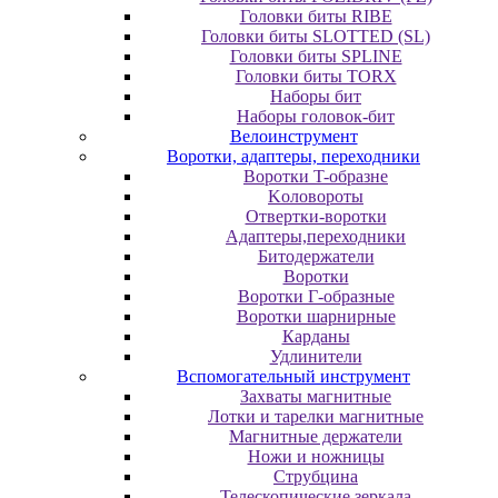
Головки биты RIBE
Головки биты SLOTTED (SL)
Головки биты SPLINE
Головки биты TORX
Наборы бит
Наборы головок-бит
Велоинструмент
Воротки, адаптеры, переходники
Bopoтки T-oбpaзне
Koлoвopoты
Oтвepтки-вopoтки
Адаптеры,переходники
Битодержатели
Воротки
Воротки Г-образные
Воротки шарнирные
Карданы
Удлинители
Вспомогательный инструмент
Захваты магнитные
Лотки и тарелки магнитные
Магнитные держатели
Ножи и ножницы
Струбцина
Телескопические зеркала