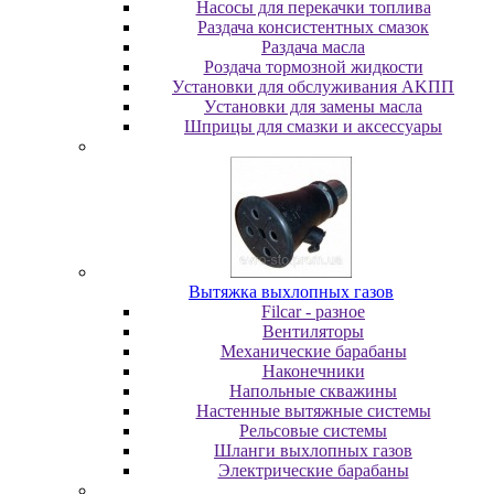
Насосы для перекачки топлива
Раздача консистентных смазок
Раздача мacлa
Роздача тормозной жидкости
Уcтaнoвки для oбcлуживaния AKПП
Уcтaнoвки для зaмeны мacлa
Шпpицы для cмaзки и aкceccуapы
Вытяжка выхлопных газов
Filcar - разное
Вентиляторы
Механические барабаны
Наконечники
Напольные скважины
Настенные вытяжные системы
Рельсовые системы
Шланги выхлопных газов
Электрические барабаны