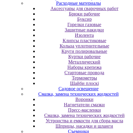
Расходные материалы
Аксессуары для сварочных работ
Брюки рабочие
Буксир
Горелки газовые
Защитные накидки
Изолента
Клипсы пластиковые
Кольца уплотнительные
Круги полировальные
Куртки рабочие
Металлический
Наборы крепежа
Стартовые провода
Термометры
Шайби плоскі
Садовое освещение
Смазка, замена технических жидкостей
Воронки
Нагнетатели смазки
Пресс-масленки
Смазка, замена технических жидкостей
Устроиства и емкости для сбора масла
Шприцы, насадки и шланги
Съемники