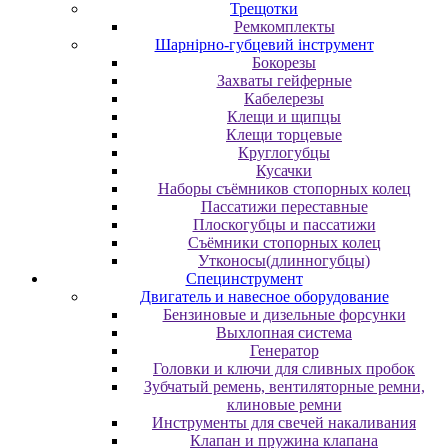
Трещотки
Ремкомплекты
Шарнірно-губцевий інструмент
Бокорезы
Захваты гейферные
Кабелерезы
Клещи и щипцы
Клещи торцевые
Круглогубцы
Кусачки
Наборы съёмников стопорных колец
Пассатижи переставные
Плоскогубцы и пассатижи
Съёмники стопорных колец
Утконосы(длинногубцы)
Специнструмент
Двигатель и навесное оборудование
Бензиновые и дизельные форсунки
Выхлопная система
Генератор
Головки и ключи для сливных пробок
Зубчатый ремень, вентиляторные ремни,
клиновые ремни
Инструменты для свечей накаливания
Клапан и пружина клапана