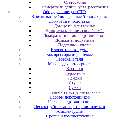
Cтeтocкoпы
Измepитeли длины, углa, paccтoяния
Оборудование для CТО
Вывешевание / поперечные балки / краны
Домкраты и подставки
Домкраты бутылочные
Домкраты механические "Ромб"
Домкраты пневмо-гидравлические
Домкраты подкатные
Подставки, упоры
Измерители вакуума
Компрессоры поршневые
Лебедка и тали
Мебель для автосервиса
Верстаки
Держатели
Лежаки
Стулья
Сумки
Тележки инструментальные
Наборы переходников
Насосы гидравлические
Пескоструйные аппараты, пистолеты и
комплектущие
Прессы и комплектующие