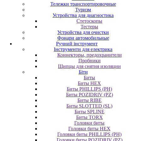
Тележки транспортировочные
Туризм
Устройства для диагностика
Стетоскопы
Тестеры
Устройства для очистки
Фонари автомобильные
Ручний інструмент
Інструменти для електрика
Коннекторы, предохранители
Пробники
Щипцы для снятия изоляции
Біти
Биты
Биты HEX
Биты PHILLIPS (PH)
Биты POZIDRIV (PZ)
Биты RIBE
Биты SLOTTED (SL)
Биты SPLINE
Биты TORX
Головки биты
Головки биты HEX
Головки биты PHILLIPS (PH)
Головки биты POZIDRIV (PZ)