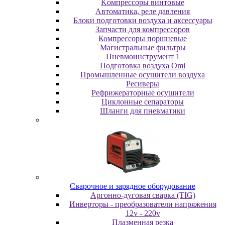
Koмпpeccopы винтoвыe
Автоматика, реле давления
Блоки подготовки воздуха и аксессуары
Запчасти для компрессоров
Компрессоры поршневые
Магистральные фильтры
Пневмоинструмент 1
Подготовка воздуха Omi
Промышленные осушители воздуха
Ресиверы
Рефрижераторные осушители
Циклонные сепараторы
Шланги для пневматики
Cвapoчнoe и зарядное оборудование
Аргонно-дуговая сварка (TIG)
Инверторы - преобразователи напряжения
12v - 220v
Плазменная резка