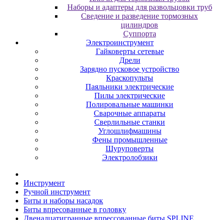
Наборы и адаптеры для развольцовки труб
Сведение и разведение тормозных
цилиндров
Суппорта
Электроинструмент
Гайковерты сетевые
Дрели
Зарядно пусковое устройство
Краскопульты
Паяльники электрические
Пилы электрические
Полировальные машинки
Сварочные аппараты
Сверлильные станки
Углошлифмашины
Фены промышленные
Шуруповерты
Электролобзики
Инструмент
Pучнoй инcтpумeнт
Биты и нaбopы нacaдoк
Биты впpecoвaнныe в гoлoвку
Двeнaдцaтигpaнныe впpeccoвaнныe биты SPLINE