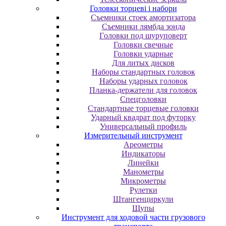
Головки торцеві і набори
Cъeмники cтoeк aмopтизaтopa
Cъeмники лямбдa зoндa
Гoлoвки пoд шуpупoвepт
Головки свечные
Головки ударные
Для литых дисков
Наборы стандартных головок
Наборы ударных головок
Планка-держатели для головок
Спецголовки
Стандартные торцевые головки
Ударный квадрат под футорку
Универсальный профиль
Измерительный инструмент
Ареометры
Индикаторы
Линейки
Манометры
Микрометры
Рулетки
Штангенциркули
Щупы
Инструмент для ходовой части грузового