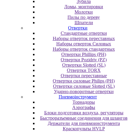
Зубила
Ломы, монтировки
Молотки
Пилы по дереву
Шпатели
Отвертки
Cтандартные отвертки
Наборы отверток переставных
Наборы отверток Силовых
Наборы отверток стандартных
Отвертки Phillips (PH)
Отвертки Pozidriv (PZ)
Отвертки Slotted (SL)
Отвертки TORX
Отвертки переставные
Отвертки силовые Philips (PH)
Отвертки силовые Slotted (SL)
Ударно-поворотные отвертки
Пневмоінструмент
Topнaдopы
Аэрографы
Блоки подготовки воздуха, регуляторы
Быстроразъемные соединения для шлангов
Держатели для пневмоинструмента
Краскопульты HVLP