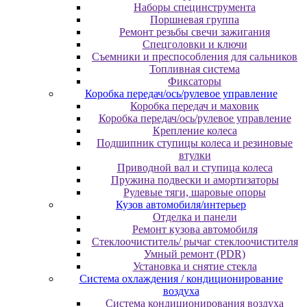
Наборы специнструмента
Поршневая группа
Ремонт резьбы свечи зажигания
Спецголовки и ключи
Съемники и преспособления для сальников
Топливная система
Фиксаторы
Коробка передач/ось/рулевое управление
Коробка передач и маховик
Коробка передач/ось/рулевое управление
Крепление колеса
Подшипник ступицы колеса и резиновые
втулки
Приводной вал и ступица колеса
Пружина подвески и амортизаторы
Рулевые тяги, шаровые опоры
Кузов автомобиля/интерьер
Отделка и панели
Ремонт кузова автомобиля
Стеклоочиститель/ рычаг стеклоочистителя
Умный ремонт (PDR)
Установка и снятие стекла
Система охлаждения / кондиционирование
воздуха
Система кондиционирования воздуха