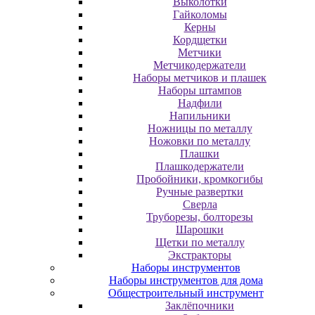
Выколотки
Гайколомы
Керны
Кордщетки
Метчики
Метчикодержатели
Наборы метчиков и плашек
Наборы штампов
Надфили
Напильники
Ножницы по металлу
Ножовки по металлу
Плашки
Плашкодержатели
Пробойники, кромкогибы
Ручные развертки
Сверла
Труборезы, болторезы
Шарошки
Щетки по металлу
Экcтpaктopы
Наборы инструментов
Наборы инструментов для дома
Общестроительный инструмент
Заклёпочники