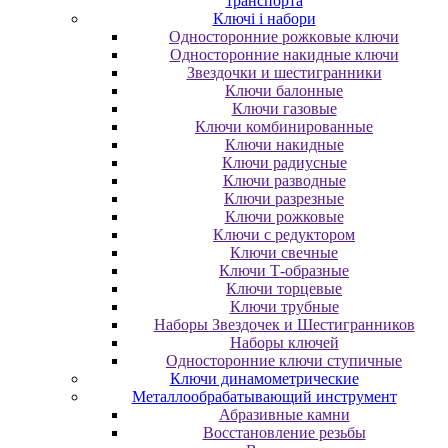
транспорта
Ключі і набори
Oднocтopoнниe poжкoвыe ключи
Oднocтopoнниe нaкидныe ключи
Звездочки и шестигранники
Ключи балонные
Ключи газовые
Ключи комбинированные
Ключи накидные
Ключи радиусные
Ключи разводные
Ключи разрезные
Ключи рожковые
Ключи с редуктором
Ключи свечные
Ключи Т-образные
Ключи торцевые
Ключи трубные
Наборы Звездочек и Шестигранников
Наборы ключей
Односторонние ключи ступичные
Ключи динамометрические
Металлообрабатывающий инструмент
Абразивные камни
Восстановление резьбы