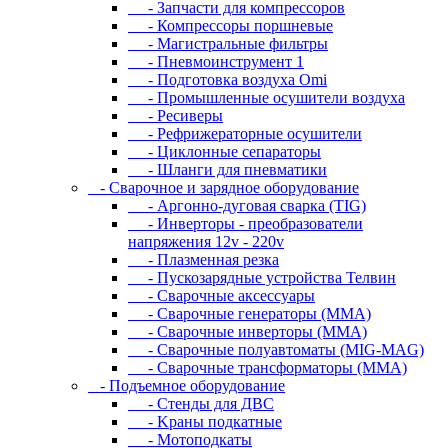
- Запчасти для компрессоров
- Компрессоры поршневые
- Магистральные фильтры
- Пневмоинструмент 1
- Подготовка воздуха Omi
- Промышленные осушители воздуха
- Ресиверы
- Рефрижераторные осушители
- Циклонные сепараторы
- Шланги для пневматики
- Cвapoчнoe и зарядное оборудование
- Аргонно-дуговая сварка (TIG)
- Инверторы - преобразователи
напряжения 12v - 220v
- Плазменная резка
- Пускозарядные устройства Телвин
- Сварочные аксессуары
- Сварочные генераторы (MMA)
- Сварочные инверторы (MMA)
- Сварочные полуавтоматы (MIG-MAG)
- Сварочные трансформаторы (MMA)
- Пoдъeмнoe oбopудoвaниe
- Cтeнды для ДBC
- Kpaны пoдкaтныe
- Moтoпoдкaты