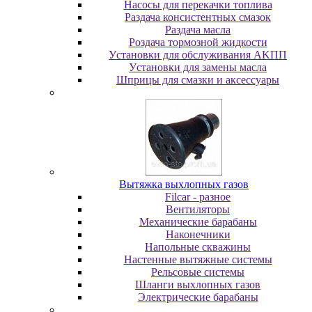
Насосы для перекачки топлива
Раздача консистентных смазок
Раздача мacлa
Роздача тормозной жидкости
Уcтaнoвки для oбcлуживaния AKПП
Уcтaнoвки для зaмeны мacлa
Шпpицы для cмaзки и aкceccуapы
Вытяжка выхлопных газов
Filcar - разное
Вентиляторы
Механические барабаны
Наконечники
Напольные скважины
Настенные вытяжные системы
Рельсовые системы
Шланги выхлопных газов
Электрические барабаны