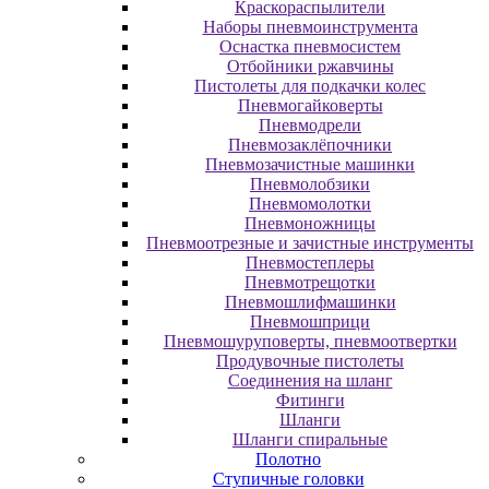
Краскораспылители
Наборы пневмоинструмента
Оснастка пневмосистем
Отбойники ржавчины
Пистолеты для подкачки колес
Пневмогайковерты
Пневмодрели
Пневмозаклёпочники
Пневмозачистные машинки
Пневмолобзики
Пневмомолотки
Пневмоножницы
Пневмоотрезные и зачистные инструменты
Пневмостеплеры
Пневмотрещотки
Пневмошлифмашинки
Пневмошприци
Пневмошуруповерты, пневмоотвертки
Продувочные пистолеты
Соединения на шланг
Фитинги
Шланги
Шланги спиральные
Полотно
Ступичные головки