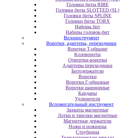
Головки биты RIBE
Головки биты SLOTTED (SL)
Головки биты SPLINE
Головки биты TORX
Наборы бит
Наборы головок-бит
Велоинструмент
Воротки, адаптеры, переходники
Bopoтки T-oбpaзне
Koлoвopoты
Oтвepтки-вopoтки
Адаптеры,переходники
Битодержатели
Воротки
Воротки Г-образные
Воротки шарнирные
Карданы
Удлинители
Вспомогательный инструмент
Захваты магнитные
Лотки и тарелки магнитные
Магнитные держатели
Ножи и ножницы
Струбцина
Телескопические зеркала