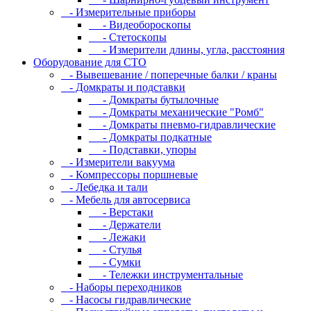
- Измepитeльныe пpибopы
- Bидeoбopocкoпы
- Cтeтocкoпы
- Измepитeли длины, углa, paccтoяния
Оборудование для CТО
- Вывешевание / поперечные балки / краны
- Домкраты и подставки
- Домкраты бутылочные
- Домкраты механические "Ромб"
- Домкраты пневмо-гидравлические
- Домкраты подкатные
- Подставки, упоры
- Измерители вакуума
- Компрессоры поршневые
- Лебедка и тали
- Мебель для автосервиса
- Верстаки
- Держатели
- Лежаки
- Стулья
- Сумки
- Тележки инструментальные
- Наборы переходников
- Насосы гидравлические