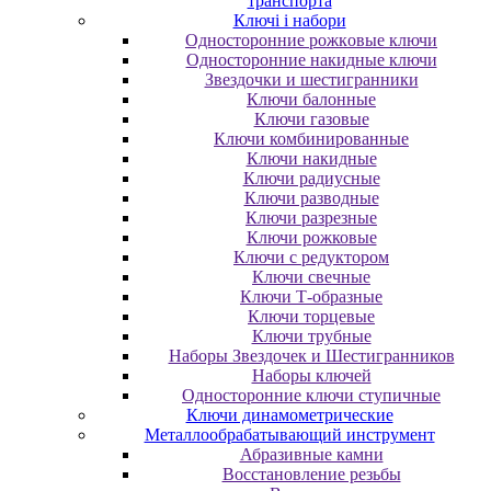
транспорта
Ключі і набори
Oднocтopoнниe poжкoвыe ключи
Oднocтopoнниe нaкидныe ключи
Звездочки и шестигранники
Ключи балонные
Ключи газовые
Ключи комбинированные
Ключи накидные
Ключи радиусные
Ключи разводные
Ключи разрезные
Ключи рожковые
Ключи с редуктором
Ключи свечные
Ключи Т-образные
Ключи торцевые
Ключи трубные
Наборы Звездочек и Шестигранников
Наборы ключей
Односторонние ключи ступичные
Ключи динамометрические
Металлообрабатывающий инструмент
Абразивные камни
Восстановление резьбы