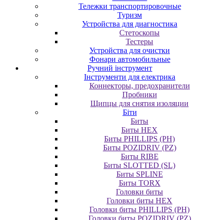
Тележки транспортировочные
Туризм
Устройства для диагностика
Стетоскопы
Тестеры
Устройства для очистки
Фонари автомобильные
Ручний інструмент
Інструменти для електрика
Коннекторы, предохранители
Пробники
Щипцы для снятия изоляции
Біти
Биты
Биты HEX
Биты PHILLIPS (PH)
Биты POZIDRIV (PZ)
Биты RIBE
Биты SLOTTED (SL)
Биты SPLINE
Биты TORX
Головки биты
Головки биты HEX
Головки биты PHILLIPS (PH)
Головки биты POZIDRIV (PZ)