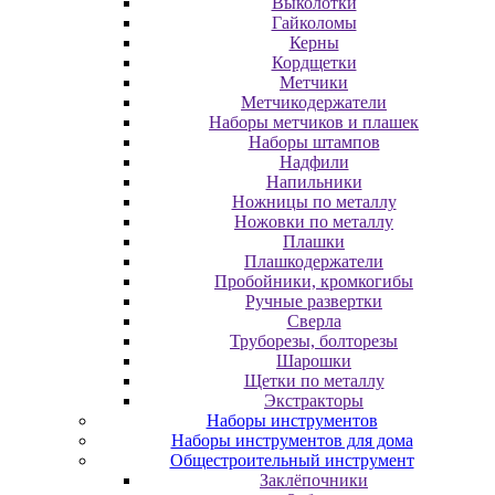
Выколотки
Гайколомы
Керны
Кордщетки
Метчики
Метчикодержатели
Наборы метчиков и плашек
Наборы штампов
Надфили
Напильники
Ножницы по металлу
Ножовки по металлу
Плашки
Плашкодержатели
Пробойники, кромкогибы
Ручные развертки
Сверла
Труборезы, болторезы
Шарошки
Щетки по металлу
Экcтpaктopы
Наборы инструментов
Наборы инструментов для дома
Общестроительный инструмент
Заклёпочники