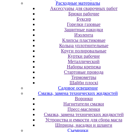
Расходные материалы
Аксессуары для сварочных работ
Брюки рабочие
Буксир
Горелки газовые
Защитные накидки
Изолента
Клипсы пластиковые
Кольца уплотнительные
Круги полировальные
Куртки рабочие
Металлический
Наборы крепежа
Стартовые провода
Термометры
Шайби плоскі
Садовое освещение
Смазка, замена технических жидкостей
Воронки
Нагнетатели смазки
Пресс-масленки
Смазка, замена технических жидкостей
Устроиства и емкости для сбора масла
Шприцы, насадки и шланги
Съемники