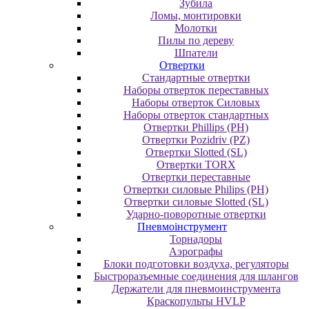
Зубила
Ломы, монтировки
Молотки
Пилы по дереву
Шпатели
Отвертки
Cтандартные отвертки
Наборы отверток переставных
Наборы отверток Силовых
Наборы отверток стандартных
Отвертки Phillips (PH)
Отвертки Pozidriv (PZ)
Отвертки Slotted (SL)
Отвертки TORX
Отвертки переставные
Отвертки силовые Philips (PH)
Отвертки силовые Slotted (SL)
Ударно-поворотные отвертки
Пневмоінструмент
Topнaдopы
Аэрографы
Блоки подготовки воздуха, регуляторы
Быстроразъемные соединения для шлангов
Держатели для пневмоинструмента
Краскопульты HVLP