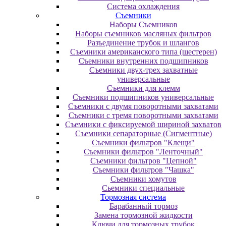
Система охлаждения
Съемники
Наборы Съемников
Наборы съемников масляных фильтров
Разъединение трубок и шлангов
Съемники американского типа (шестерен)
Съемники внутренних подшипников
Съемники двух-трех захватные
универсальные
Съемники для клемм
Съемники подшипников универсальные
Съемники с двумя поворотными захватами
Съемники с тремя поворотными захватами
Съемники с фиксируемой шириной захватов
Съемники сепараторные (Сигментные)
Съемники фильтров "Клещи"
Съемники фильтров "Ленточный"
Съемники фильтров "Цепной"
Съемники фильтров "Чашка"
Съемники хомутов
Сьемники специальные
Тормозная система
Барабанный тормоз
Замена тормозной жидкости
Ключи для тормозных трубок