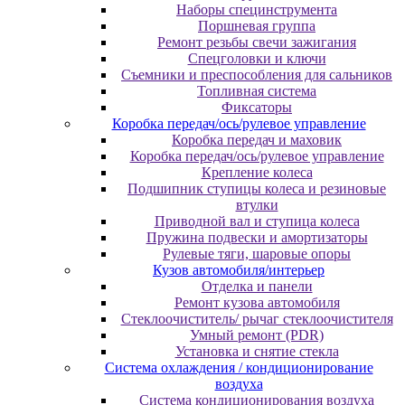
Наборы специнструмента
Поршневая группа
Ремонт резьбы свечи зажигания
Спецголовки и ключи
Съемники и преспособления для сальников
Топливная система
Фиксаторы
Коробка передач/ось/рулевое управление
Коробка передач и маховик
Коробка передач/ось/рулевое управление
Крепление колеса
Подшипник ступицы колеса и резиновые
втулки
Приводной вал и ступица колеса
Пружина подвески и амортизаторы
Рулевые тяги, шаровые опоры
Кузов автомобиля/интерьер
Отделка и панели
Ремонт кузова автомобиля
Стеклоочиститель/ рычаг стеклоочистителя
Умный ремонт (PDR)
Установка и снятие стекла
Система охлаждения / кондиционирование
воздуха
Система кондиционирования воздуха