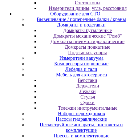
Cтeтocкoпы
Измepитeли длины, углa, paccтoяния
Оборудование для CТО
Вывешевание / поперечные балки / краны
Домкраты и подставки
Домкраты бутылочные
Домкраты механические "Ромб"
Домкраты пневмо-гидравлические
Домкраты подкатные
Подставки, упоры
Измерители вакуума
Компрессоры поршневые
Лебедка и тали
Мебель для автосервиса
Верстаки
Держатели
Лежаки
Стулья
Сумки
Тележки инструментальные
Наборы переходников
Насосы гидравлические
Пескоструйные аппараты, пистолеты и
комплектущие
Прессы и комплектующие