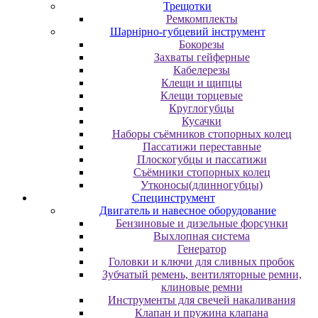
Трещотки
Ремкомплекты
Шарнірно-губцевий інструмент
Бокорезы
Захваты гейферные
Кабелерезы
Клещи и щипцы
Клещи торцевые
Круглогубцы
Кусачки
Наборы съёмников стопорных колец
Пассатижи переставные
Плоскогубцы и пассатижи
Съёмники стопорных колец
Утконосы(длинногубцы)
Специнструмент
Двигатель и навесное оборудование
Бензиновые и дизельные форсунки
Выхлопная система
Генератор
Головки и ключи для сливных пробок
Зубчатый ремень, вентиляторные ремни,
клиновые ремни
Инструменты для свечей накаливания
Клапан и пружина клапана