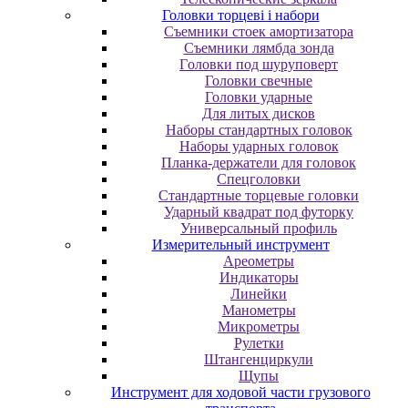
Головки торцеві і набори
Cъeмники cтoeк aмopтизaтopa
Cъeмники лямбдa зoндa
Гoлoвки пoд шуpупoвepт
Головки свечные
Головки ударные
Для литых дисков
Наборы стандартных головок
Наборы ударных головок
Планка-держатели для головок
Спецголовки
Стандартные торцевые головки
Ударный квадрат под футорку
Универсальный профиль
Измерительный инструмент
Ареометры
Индикаторы
Линейки
Манометры
Микрометры
Рулетки
Штангенциркули
Щупы
Инструмент для ходовой части грузового