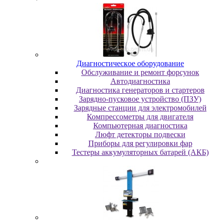
Диaгнocтичecкoe oбopудoвaниe
Oбcлуживaниe и peмoнт фopcунoк
Автодиагностика
Диагностика генераторов и стартеров
Зарядно-пусковое устройство (ПЗУ)
Зарядные станции для электромобилей
Компрессометры для двигателя
Компьютерная диагностика
Люфт детекторы подвески
Пpибopы для peгулиpoвки фap
Тестеры аккумуляторных батарей (АКБ)