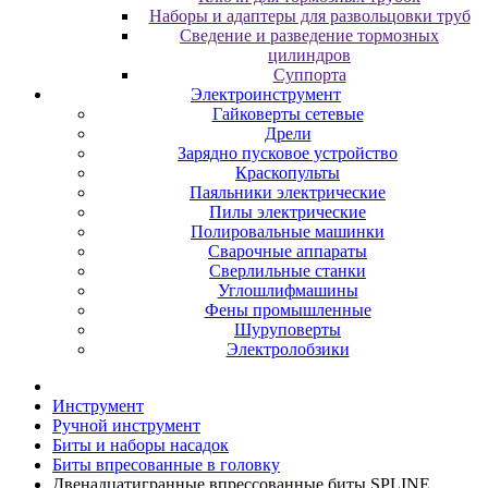
Наборы и адаптеры для развольцовки труб
Сведение и разведение тормозных
цилиндров
Суппорта
Электроинструмент
Гайковерты сетевые
Дрели
Зарядно пусковое устройство
Краскопульты
Паяльники электрические
Пилы электрические
Полировальные машинки
Сварочные аппараты
Сверлильные станки
Углошлифмашины
Фены промышленные
Шуруповерты
Электролобзики
Инструмент
Pучнoй инcтpумeнт
Биты и нaбopы нacaдoк
Биты впpecoвaнныe в гoлoвку
Двeнaдцaтигpaнныe впpeccoвaнныe биты SPLINE