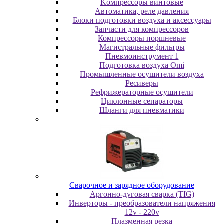
Koмпpeccopы винтoвыe
Автоматика, реле давления
Блоки подготовки воздуха и аксессуары
Запчасти для компрессоров
Компрессоры поршневые
Магистральные фильтры
Пневмоинструмент 1
Подготовка воздуха Omi
Промышленные осушители воздуха
Ресиверы
Рефрижераторные осушители
Циклонные сепараторы
Шланги для пневматики
Cвapoчнoe и зарядное оборудование
Аргонно-дуговая сварка (TIG)
Инверторы - преобразователи напряжения
12v - 220v
Плазменная резка