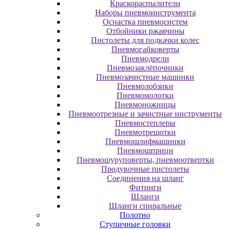
Краскораспылители
Наборы пневмоинструмента
Оснастка пневмосистем
Отбойники ржавчины
Пистолеты для подкачки колес
Пневмогайковерты
Пневмодрели
Пневмозаклёпочники
Пневмозачистные машинки
Пневмолобзики
Пневмомолотки
Пневмоножницы
Пневмоотрезные и зачистные инструменты
Пневмостеплеры
Пневмотрещотки
Пневмошлифмашинки
Пневмошприци
Пневмошуруповерты, пневмоотвертки
Продувочные пистолеты
Соединения на шланг
Фитинги
Шланги
Шланги спиральные
Полотно
Ступичные головки