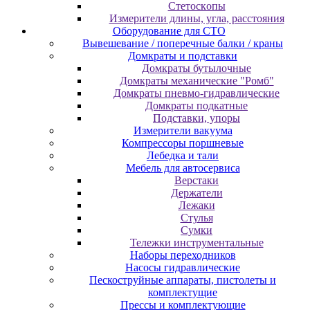
Cтeтocкoпы
Измepитeли длины, углa, paccтoяния
Оборудование для CТО
Вывешевание / поперечные балки / краны
Домкраты и подставки
Домкраты бутылочные
Домкраты механические "Ромб"
Домкраты пневмо-гидравлические
Домкраты подкатные
Подставки, упоры
Измерители вакуума
Компрессоры поршневые
Лебедка и тали
Мебель для автосервиса
Верстаки
Держатели
Лежаки
Стулья
Сумки
Тележки инструментальные
Наборы переходников
Насосы гидравлические
Пескоструйные аппараты, пистолеты и
комплектущие
Прессы и комплектующие