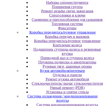
Наборы специнструмента
Поршневая группа
Ремонт резьбы свечи зажигания
Спецголовки и ключи
Съемники и преспособления для сальников
Топливная система
Фиксаторы
Коробка передач/ось/рулевое управление
Коробка передач и маховик
Коробка передач/ось/рулевое управление
Крепление колеса
Подшипник ступицы колеса и резиновые
втулки
Приводной вал и ступица колеса
Пружина подвески и амортизаторы
Рулевые тяги, шаровые опоры
Кузов автомобиля/интерьер
Отделка и панели
Ремонт кузова автомобиля
Стеклоочиститель/ рычаг стеклоочистителя
Умный ремонт (PDR)
Установка и снятие стекла
Система охлаждения / кондиционирование
воздуха
Система кондиционирования воздуха