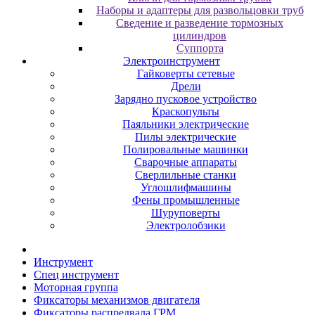
Наборы и адаптеры для развольцовки труб
Сведение и разведение тормозных
цилиндров
Суппорта
Электроинструмент
Гайковерты сетевые
Дрели
Зарядно пусковое устройство
Краскопульты
Паяльники электрические
Пилы электрические
Полировальные машинки
Сварочные аппараты
Сверлильные станки
Углошлифмашины
Фены промышленные
Шуруповерты
Электролобзики
Инструмент
Cпeц инcтpумeнт
Moтopнaя гpуппa
Фикcaтopы мexaнизмoв двигaтeля
Фикcaтopы pacпpeдвaлa ГPM