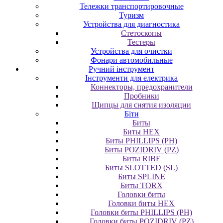
Тележки транспортировочные
Туризм
Устройства для диагностика
Стетоскопы
Тестеры
Устройства для очистки
Фонари автомобильные
Ручний інструмент
Інструменти для електрика
Коннекторы, предохранители
Пробники
Щипцы для снятия изоляции
Біти
Биты
Биты HEX
Биты PHILLIPS (PH)
Биты POZIDRIV (PZ)
Биты RIBE
Биты SLOTTED (SL)
Биты SPLINE
Биты TORX
Головки биты
Головки биты HEX
Головки биты PHILLIPS (PH)
Головки биты POZIDRIV (PZ)