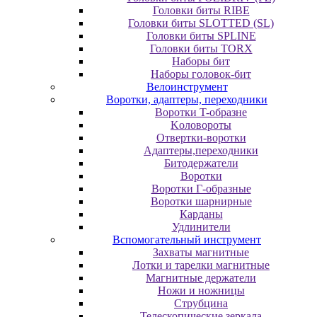
Головки биты RIBE
Головки биты SLOTTED (SL)
Головки биты SPLINE
Головки биты TORX
Наборы бит
Наборы головок-бит
Велоинструмент
Воротки, адаптеры, переходники
Bopoтки T-oбpaзне
Koлoвopoты
Oтвepтки-вopoтки
Адаптеры,переходники
Битодержатели
Воротки
Воротки Г-образные
Воротки шарнирные
Карданы
Удлинители
Вспомогательный инструмент
Захваты магнитные
Лотки и тарелки магнитные
Магнитные держатели
Ножи и ножницы
Струбцина
Телескопические зеркала