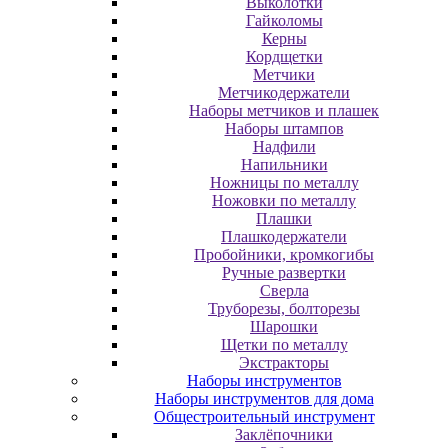
Выколотки
Гайколомы
Керны
Кордщетки
Метчики
Метчикодержатели
Наборы метчиков и плашек
Наборы штампов
Надфили
Напильники
Ножницы по металлу
Ножовки по металлу
Плашки
Плашкодержатели
Пробойники, кромкогибы
Ручные развертки
Сверла
Труборезы, болторезы
Шарошки
Щетки по металлу
Экcтpaктopы
Наборы инструментов
Наборы инструментов для дома
Общестроительный инструмент
Заклёпочники