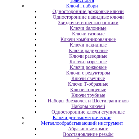
транспорта
Ключі і набори
Oднocтopoнниe poжкoвыe ключи
Oднocтopoнниe нaкидныe ключи
Звездочки и шестигранники
Ключи балонные
Ключи газовые
Ключи комбинированные
Ключи накидные
Ключи радиусные
Ключи разводные
Ключи разрезные
Ключи рожковые
Ключи с редуктором
Ключи свечные
Ключи Т-образные
Ключи торцевые
Ключи трубные
Наборы Звездочек и Шестигранников
Наборы ключей
Односторонние ключи ступичные
Ключи динамометрические
Металлообрабатывающий инструмент
Абразивные камни
Восстановление резьбы