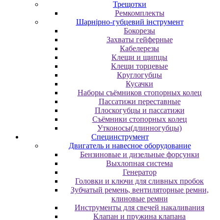
Трещотки
Ремкомплекты
Шарнірно-губцевий інструмент
Бокорезы
Захваты гейферные
Кабелерезы
Клещи и щипцы
Клещи торцевые
Круглогубцы
Кусачки
Наборы съёмников стопорных колец
Пассатижи переставные
Плоскогубцы и пассатижи
Съёмники стопорных колец
Утконосы(длинногубцы)
Специнструмент
Двигатель и навесное оборудование
Бензиновые и дизельные форсунки
Выхлопная система
Генератор
Головки и ключи для сливных пробок
Зубчатый ремень, вентиляторные ремни,
клиновые ремни
Инструменты для свечей накаливания
Клапан и пружина клапана