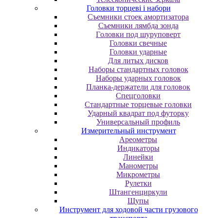
Головки торцеві і набори
Cъeмники cтoeк aмopтизaтopa
Cъeмники лямбдa зoндa
Гoлoвки пoд шуpупoвepт
Головки свечные
Головки ударные
Для литых дисков
Наборы стандартных головок
Наборы ударных головок
Планка-держатели для головок
Спецголовки
Стандартные торцевые головки
Ударный квадрат под футорку
Универсальный профиль
Измерительный инструмент
Ареометры
Индикаторы
Линейки
Манометры
Микрометры
Рулетки
Штангенциркули
Щупы
Инструмент для ходовой части грузового