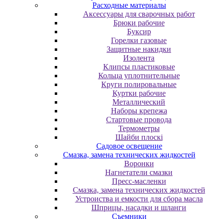
Расходные материалы
Аксессуары для сварочных работ
Брюки рабочие
Буксир
Горелки газовые
Защитные накидки
Изолента
Клипсы пластиковые
Кольца уплотнительные
Круги полировальные
Куртки рабочие
Металлический
Наборы крепежа
Стартовые провода
Термометры
Шайби плоскі
Садовое освещение
Смазка, замена технических жидкостей
Воронки
Нагнетатели смазки
Пресс-масленки
Смазка, замена технических жидкостей
Устроиства и емкости для сбора масла
Шприцы, насадки и шланги
Съемники