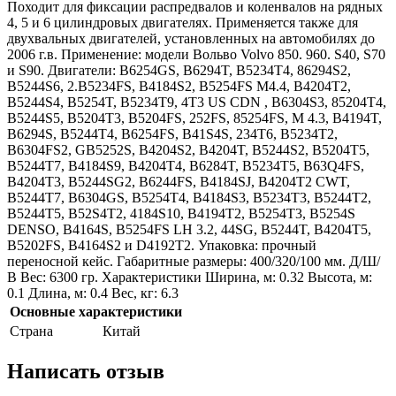
Походит для фиксации распредвалов и коленвалов на рядных
4, 5 и 6 цилиндровых двигателях. Применяется также для
двухвальных двигателей, установленных на автомобилях до
2006 г.в. Применение: модели Вольво Volvo 850. 960. S40, S70
и S90. Двигатели: B6254GS, B6294T, B5234T4, 86294S2,
B5244S6, 2.B5234FS, B4184S2, B5254FS M4.4, B4204T2,
B5244S4, B5254T, B5234T9, 4T3 US CDN , B6304S3, 85204T4,
B5244S5, B5204T3, B5204FS, 252FS, 85254FS, M 4.3, B4194T,
B6294S, B5244T4, B6254FS, B41S4S, 234T6, B5234T2,
B6304FS2, GB5252S, B4204S2, B4204T, B5244S2, B5204T5,
B5244T7, B4184S9, B4204T4, B6284T, B5234T5, B63Q4FS,
B4204T3, B5244SG2, B6244FS, B4184SJ, B4204T2 CWT,
B5244T7, B6304GS, B5254T4, B4184S3, B5234T3, B5244T2,
B5244T5, B52S4T2, 4184S10, B4194T2, B5254T3, B5254S
DENSO, B4164S, B5254FS LH 3.2, 44SG, B5244T, B4204T5,
B5202FS, B4164S2 и D4192T2. Упаковка: прочный
переносной кейс. Габаритные размеры: 400/320/100 мм. Д/Ш/
В Вес: 6300 гр. Характеристики Ширина, м: 0.32 Высота, м:
0.1 Длина, м: 0.4 Вес, кг: 6.3
Основные характеристики
Страна
Китай
Написать отзыв