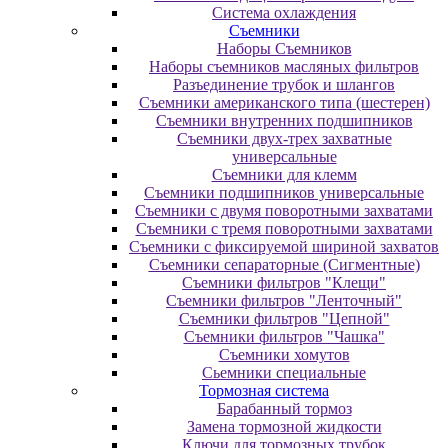
Система охлаждения
Съемники
Наборы Съемников
Наборы съемников масляных фильтров
Разъединение трубок и шлангов
Съемники американского типа (шестерен)
Съемники внутренних подшипников
Съемники двух-трех захватные
универсальные
Съемники для клемм
Съемники подшипников универсальные
Съемники с двумя поворотными захватами
Съемники с тремя поворотными захватами
Съемники с фиксируемой шириной захватов
Съемники сепараторные (Сигментные)
Съемники фильтров "Клещи"
Съемники фильтров "Ленточный"
Съемники фильтров "Цепной"
Съемники фильтров "Чашка"
Съемники хомутов
Сьемники специальные
Тормозная система
Барабанный тормоз
Замена тормозной жидкости
Ключи для тормозных трубок