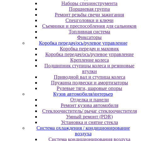
Наборы специнструмента
Поршневая группа
Ремонт резьбы свечи зажигания
Спецголовки и ключи
Съемники и преспособления для сальников
Топливная система
Фиксаторы
Коробка передач/ось/рулевое управление
Коробка передач и маховик
Коробка передач/ось/рулевое управление
Крепление колеса
Подшипник ступицы колеса и резиновые
втулки
Приводной вал и ступица колеса
Пружина подвески и амортизаторы
Рулевые тяги, шаровые опоры
Кузов автомобиля/интерьер
Отделка и панели
Ремонт кузова автомобиля
Стеклоочиститель/ рычаг стеклоочистителя
Умный ремонт (PDR)
Установка и снятие стекла
Система охлаждения / кондиционирование
воздуха
Система кондиционирования воздуха