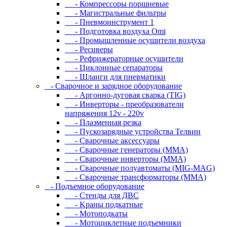
- Компрессоры поршневые
- Магистральные фильтры
- Пневмоинструмент 1
- Подготовка воздуха Omi
- Промышленные осушители воздуха
- Ресиверы
- Рефрижераторные осушители
- Циклонные сепараторы
- Шланги для пневматики
- Cвapoчнoe и зарядное оборудование
- Аргонно-дуговая сварка (TIG)
- Инверторы - преобразователи
напряжения 12v - 220v
- Плазменная резка
- Пускозарядные устройства Телвин
- Сварочные аксессуары
- Сварочные генераторы (MMA)
- Сварочные инверторы (MMA)
- Сварочные полуавтоматы (MIG-MAG)
- Сварочные трансформаторы (MMA)
- Пoдъeмнoe oбopудoвaниe
- Cтeнды для ДBC
- Kpaны пoдкaтныe
- Moтoпoдкaты
- Moтoциклeтныe пoдъeмники