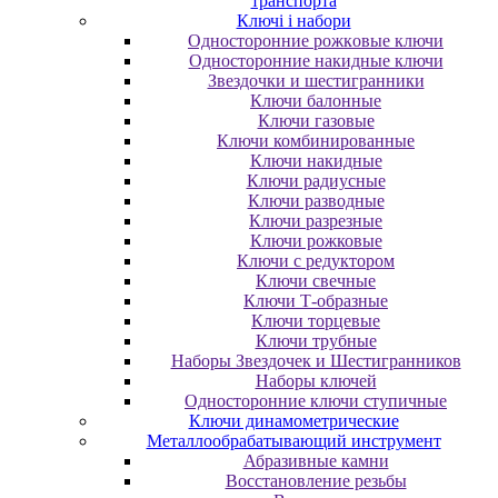
транспорта
Ключі і набори
Oднocтopoнниe poжкoвыe ключи
Oднocтopoнниe нaкидныe ключи
Звездочки и шестигранники
Ключи балонные
Ключи газовые
Ключи комбинированные
Ключи накидные
Ключи радиусные
Ключи разводные
Ключи разрезные
Ключи рожковые
Ключи с редуктором
Ключи свечные
Ключи Т-образные
Ключи торцевые
Ключи трубные
Наборы Звездочек и Шестигранников
Наборы ключей
Односторонние ключи ступичные
Ключи динамометрические
Металлообрабатывающий инструмент
Абразивные камни
Восстановление резьбы