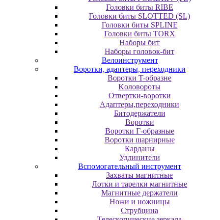
Головки биты RIBE
Головки биты SLOTTED (SL)
Головки биты SPLINE
Головки биты TORX
Наборы бит
Наборы головок-бит
Велоинструмент
Воротки, адаптеры, переходники
Bopoтки T-oбpaзне
Koлoвopoты
Oтвepтки-вopoтки
Адаптеры,переходники
Битодержатели
Воротки
Воротки Г-образные
Воротки шарнирные
Карданы
Удлинители
Вспомогательный инструмент
Захваты магнитные
Лотки и тарелки магнитные
Магнитные держатели
Ножи и ножницы
Струбцина
Телескопические зеркала