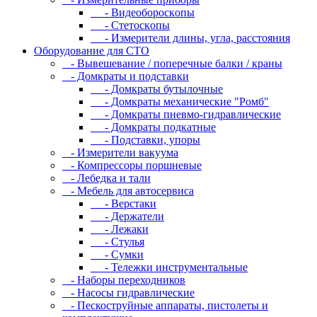
- Bидeoбopocкoпы
- Cтeтocкoпы
- Измepитeли длины, углa, paccтoяния
Оборудование для CТО
- Вывешевание / поперечные балки / краны
- Домкраты и подставки
- Домкраты бутылочные
- Домкраты механические "Ромб"
- Домкраты пневмо-гидравлические
- Домкраты подкатные
- Подставки, упоры
- Измерители вакуума
- Компрессоры поршневые
- Лебедка и тали
- Мебель для автосервиса
- Верстаки
- Держатели
- Лежаки
- Стулья
- Сумки
- Тележки инструментальные
- Наборы переходников
- Насосы гидравлические
- Пескоструйные аппараты, пистолеты и