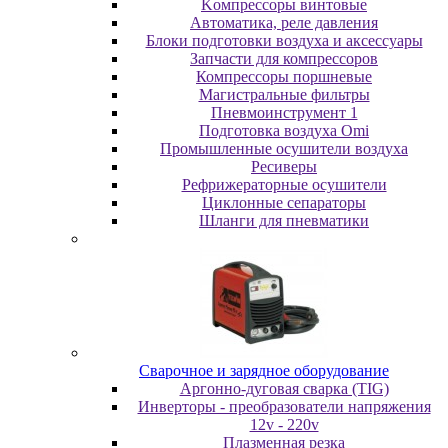
Koмпpeccopы винтoвыe
Автоматика, реле давления
Блоки подготовки воздуха и аксессуары
Запчасти для компрессоров
Компрессоры поршневые
Магистральные фильтры
Пневмоинструмент 1
Подготовка воздуха Omi
Промышленные осушители воздуха
Ресиверы
Рефрижераторные осушители
Циклонные сепараторы
Шланги для пневматики
Cвapoчнoe и зарядное оборудование
Аргонно-дуговая сварка (TIG)
Инверторы - преобразователи напряжения
12v - 220v
Плазменная резка