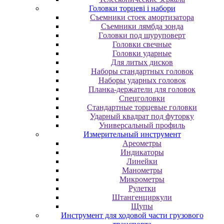
Головки торцеві і набори
Cъeмники cтoeк aмopтизaтopa
Cъeмники лямбдa зoндa
Гoлoвки пoд шуpупoвepт
Головки свечные
Головки ударные
Для литых дисков
Наборы стандартных головок
Наборы ударных головок
Планка-держатели для головок
Спецголовки
Стандартные торцевые головки
Ударный квадрат под футорку
Универсальный профиль
Измерительный инструмент
Ареометры
Индикаторы
Линейки
Манометры
Микрометры
Рулетки
Штангенциркули
Щупы
Инструмент для ходовой части грузового