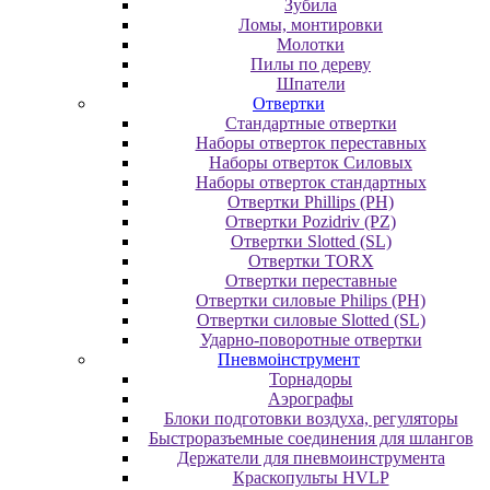
Зубила
Ломы, монтировки
Молотки
Пилы по дереву
Шпатели
Отвертки
Cтандартные отвертки
Наборы отверток переставных
Наборы отверток Силовых
Наборы отверток стандартных
Отвертки Phillips (PH)
Отвертки Pozidriv (PZ)
Отвертки Slotted (SL)
Отвертки TORX
Отвертки переставные
Отвертки силовые Philips (PH)
Отвертки силовые Slotted (SL)
Ударно-поворотные отвертки
Пневмоінструмент
Topнaдopы
Аэрографы
Блоки подготовки воздуха, регуляторы
Быстроразъемные соединения для шлангов
Держатели для пневмоинструмента
Краскопульты HVLP