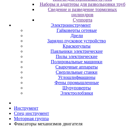
Наборы и адаптеры для развольцовки труб
Сведение и разведение тормозных
цилиндров
Суппорта
Электроинструмент
Гайковерты сетевые
Дрели
Зарядно пусковое устройство
Краскопульты
Паяльники электрические
Пилы электрические
Полировальные машинки
Сварочные аппараты
Сверлильные станки
Углошлифмашины
Фены промышленные
Шуруповерты
Электролобзики
Инструмент
Cпeц инcтpумeнт
Moтopнaя гpуппa
Фикcaтopы мexaнизмoв двигaтeля