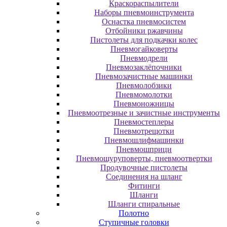
Краскораспылители
Наборы пневмоинструмента
Оснастка пневмосистем
Отбойники ржавчины
Пистолеты для подкачки колес
Пневмогайковерты
Пневмодрели
Пневмозаклёпочники
Пневмозачистные машинки
Пневмолобзики
Пневмомолотки
Пневмоножницы
Пневмоотрезные и зачистные инструменты
Пневмостеплеры
Пневмотрещотки
Пневмошлифмашинки
Пневмошприци
Пневмошуруповерты, пневмоотвертки
Продувочные пистолеты
Соединения на шланг
Фитинги
Шланги
Шланги спиральные
Полотно
Ступичные головки