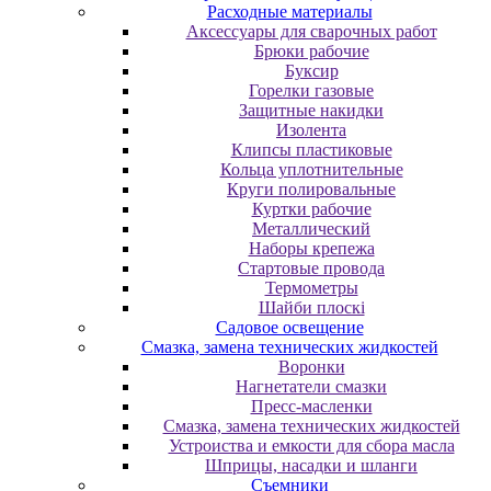
Расходные материалы
Аксессуары для сварочных работ
Брюки рабочие
Буксир
Горелки газовые
Защитные накидки
Изолента
Клипсы пластиковые
Кольца уплотнительные
Круги полировальные
Куртки рабочие
Металлический
Наборы крепежа
Стартовые провода
Термометры
Шайби плоскі
Садовое освещение
Смазка, замена технических жидкостей
Воронки
Нагнетатели смазки
Пресс-масленки
Смазка, замена технических жидкостей
Устроиства и емкости для сбора масла
Шприцы, насадки и шланги
Съемники