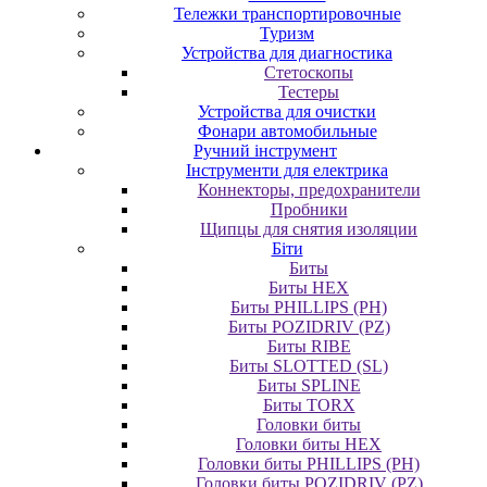
Тележки транспортировочные
Туризм
Устройства для диагностика
Стетоскопы
Тестеры
Устройства для очистки
Фонари автомобильные
Ручний інструмент
Інструменти для електрика
Коннекторы, предохранители
Пробники
Щипцы для снятия изоляции
Біти
Биты
Биты HEX
Биты PHILLIPS (PH)
Биты POZIDRIV (PZ)
Биты RIBE
Биты SLOTTED (SL)
Биты SPLINE
Биты TORX
Головки биты
Головки биты HEX
Головки биты PHILLIPS (PH)
Головки биты POZIDRIV (PZ)