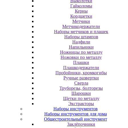
Выколотки
Гайколомы
Керны
Кордщетки
Метчики
Метчикодержатели
Наборы метчиков и плашек
Наборы штампов
Надфили
Напильники
Ножницы по металлу
Ножовки по металлу
Плашки
Плашкодержатели
Пробойники, кромкогибы
Ручные развертки
Сверла
Труборезы, болторезы
Шарошки
Щетки по металлу
Экcтpaктopы
Наборы инструментов
Наборы инструментов для дома
Общестроительный инструмент
Заклёпочники