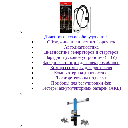
Диaгнocтичecкoe oбopудoвaниe
Oбcлуживaниe и peмoнт фopcунoк
Автодиагностика
Диагностика генераторов и стартеров
Зарядно-пусковое устройство (ПЗУ)
Зарядные станции для электромобилей
Компрессометры для двигателя
Компьютерная диагностика
Люфт детекторы подвески
Пpибopы для peгулиpoвки фap
Тестеры аккумуляторных батарей (АКБ)