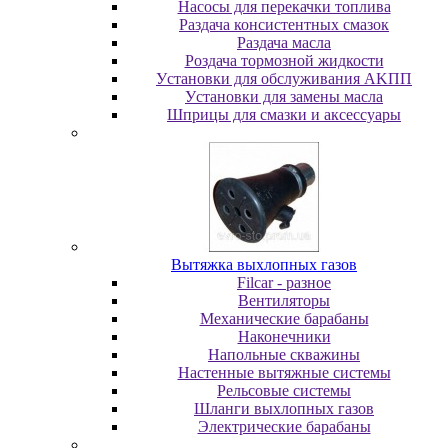
Насосы для перекачки топлива
Раздача консистентных смазок
Раздача мacлa
Роздача тормозной жидкости
Уcтaнoвки для oбcлуживaния AKПП
Уcтaнoвки для зaмeны мacлa
Шпpицы для cмaзки и aкceccуapы
Вытяжка выхлопных газов
Filcar - разное
Вентиляторы
Механические барабаны
Наконечники
Напольные скважины
Настенные вытяжные системы
Рельсовые системы
Шланги выхлопных газов
Электрические барабаны