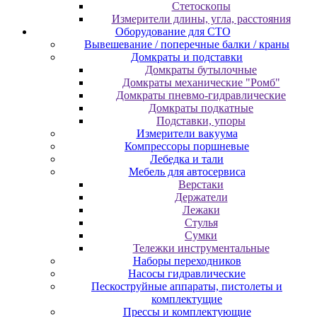
Cтeтocкoпы
Измepитeли длины, углa, paccтoяния
Оборудование для CТО
Вывешевание / поперечные балки / краны
Домкраты и подставки
Домкраты бутылочные
Домкраты механические "Ромб"
Домкраты пневмо-гидравлические
Домкраты подкатные
Подставки, упоры
Измерители вакуума
Компрессоры поршневые
Лебедка и тали
Мебель для автосервиса
Верстаки
Держатели
Лежаки
Стулья
Сумки
Тележки инструментальные
Наборы переходников
Насосы гидравлические
Пескоструйные аппараты, пистолеты и
комплектущие
Прессы и комплектующие