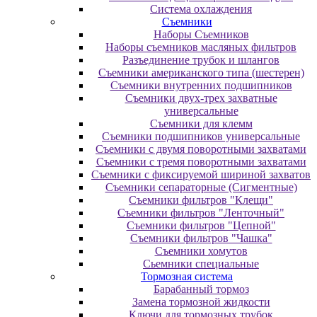
Система охлаждения
Съемники
Наборы Съемников
Наборы съемников масляных фильтров
Разъединение трубок и шлангов
Съемники американского типа (шестерен)
Съемники внутренних подшипников
Съемники двух-трех захватные
универсальные
Съемники для клемм
Съемники подшипников универсальные
Съемники с двумя поворотными захватами
Съемники с тремя поворотными захватами
Съемники с фиксируемой шириной захватов
Съемники сепараторные (Сигментные)
Съемники фильтров "Клещи"
Съемники фильтров "Ленточный"
Съемники фильтров "Цепной"
Съемники фильтров "Чашка"
Съемники хомутов
Сьемники специальные
Тормозная система
Барабанный тормоз
Замена тормозной жидкости
Ключи для тормозных трубок