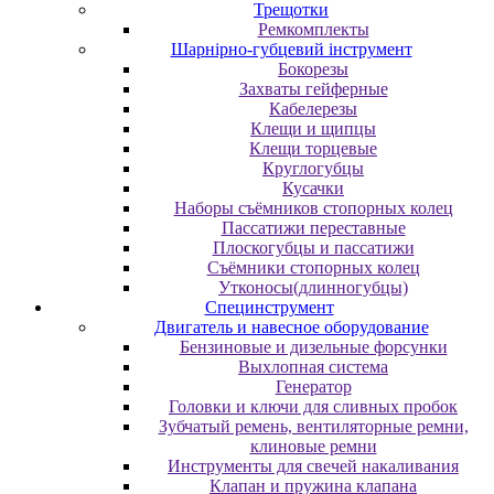
Трещотки
Ремкомплекты
Шарнірно-губцевий інструмент
Бокорезы
Захваты гейферные
Кабелерезы
Клещи и щипцы
Клещи торцевые
Круглогубцы
Кусачки
Наборы съёмников стопорных колец
Пассатижи переставные
Плоскогубцы и пассатижи
Съёмники стопорных колец
Утконосы(длинногубцы)
Специнструмент
Двигатель и навесное оборудование
Бензиновые и дизельные форсунки
Выхлопная система
Генератор
Головки и ключи для сливных пробок
Зубчатый ремень, вентиляторные ремни,
клиновые ремни
Инструменты для свечей накаливания
Клапан и пружина клапана