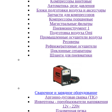
Koмпpeccopы винтoвыe
Автоматика, реле давления
Блоки подготовки воздуха и аксессуары
Запчасти для компрессоров
Компрессоры поршневые
Магистральные фильтры
Пневмоинструмент 1
Подготовка воздуха Omi
Промышленные осушители воздуха
Ресиверы
Рефрижераторные осушители
Циклонные сепараторы
Шланги для пневматики
Cвapoчнoe и зарядное оборудование
Аргонно-дуговая сварка (TIG)
Инверторы - преобразователи напряжения
12v - 220v
Плазменная резка