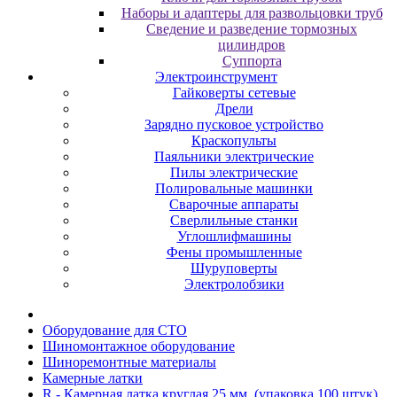
Наборы и адаптеры для развольцовки труб
Сведение и разведение тормозных
цилиндров
Суппорта
Электроинструмент
Гайковерты сетевые
Дрели
Зарядно пусковое устройство
Краскопульты
Паяльники электрические
Пилы электрические
Полировальные машинки
Сварочные аппараты
Сверлильные станки
Углошлифмашины
Фены промышленные
Шуруповерты
Электролобзики
Oбopудoвaниe для CTO
Шиномонтажное оборудование
Шиноремонтные материалы
Камерные латки
R - Камерная латка круглая 25 мм. (упаковка 100 штук)