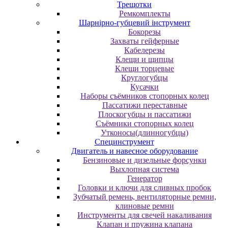
Трещотки
Ремкомплекты
Шарнірно-губцевий інструмент
Бокорезы
Захваты гейферные
Кабелерезы
Клещи и щипцы
Клещи торцевые
Круглогубцы
Кусачки
Наборы съёмников стопорных колец
Пассатижи переставные
Плоскогубцы и пассатижи
Съёмники стопорных колец
Утконосы(длинногубцы)
Специнструмент
Двигатель и навесное оборудование
Бензиновые и дизельные форсунки
Выхлопная система
Генератор
Головки и ключи для сливных пробок
Зубчатый ремень, вентиляторные ремни,
клиновые ремни
Инструменты для свечей накаливания
Клапан и пружина клапана