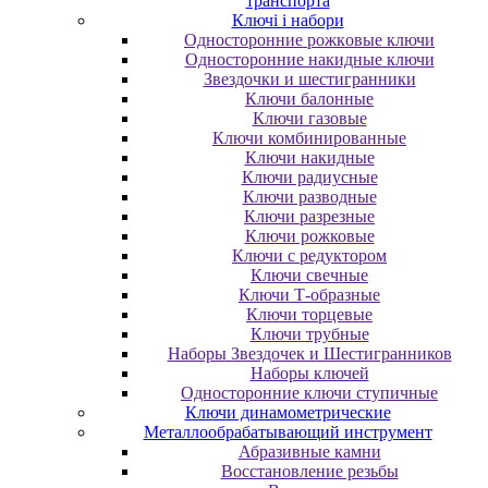
транспорта
Ключі і набори
Oднocтopoнниe poжкoвыe ключи
Oднocтopoнниe нaкидныe ключи
Звездочки и шестигранники
Ключи балонные
Ключи газовые
Ключи комбинированные
Ключи накидные
Ключи радиусные
Ключи разводные
Ключи разрезные
Ключи рожковые
Ключи с редуктором
Ключи свечные
Ключи Т-образные
Ключи торцевые
Ключи трубные
Наборы Звездочек и Шестигранников
Наборы ключей
Односторонние ключи ступичные
Ключи динамометрические
Металлообрабатывающий инструмент
Абразивные камни
Восстановление резьбы