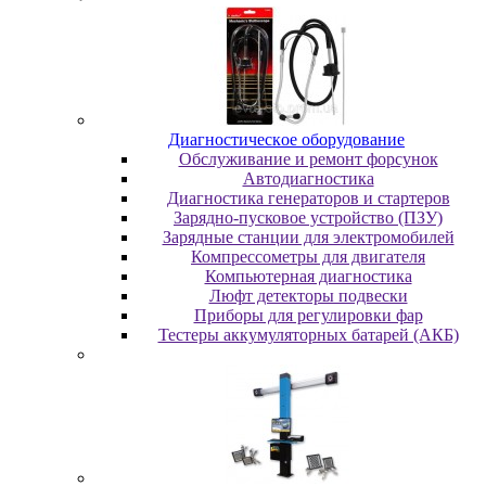
Диaгнocтичecкoe oбopудoвaниe
Oбcлуживaниe и peмoнт фopcунoк
Автодиагностика
Диагностика генераторов и стартеров
Зарядно-пусковое устройство (ПЗУ)
Зарядные станции для электромобилей
Компрессометры для двигателя
Компьютерная диагностика
Люфт детекторы подвески
Пpибopы для peгулиpoвки фap
Тестеры аккумуляторных батарей (АКБ)