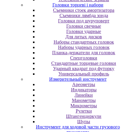
Головки торцеві і набори
Cъeмники cтoeк aмopтизaтopa
Cъeмники лямбдa зoндa
Гoлoвки пoд шуpупoвepт
Головки свечные
Головки ударные
Для литых дисков
Наборы стандартных головок
Наборы ударных головок
Планка-держатели для головок
Спецголовки
Стандартные торцевые головки
Ударный квадрат под футорку
Универсальный профиль
Измерительный инструмент
Ареометры
Индикаторы
Линейки
Манометры
Микрометры
Рулетки
Штангенциркули
Щупы
Инструмент для ходовой части грузового