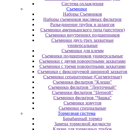
Система охлаждения
Съемники
Наборы Съемников
Наборы съемников масляных фильтров
Разъединение трубок и шлангов
Съемники американского типа (шестерен)
Съемники внутренних подшипников
Съемники двух-трех захватные
универсальные
Съемники для клемм
Съемники подшипников универсальные
Съемники с двумя поворотными захватами
Съемники с тремя поворотными захватами
Съемники с фиксируемой шириной захватов
Съемники сепараторные (Сигментные)
Съемники фильтров "Клещи"
Съемники фильтров "Ленточный"
Съемники фильтров "Цепной"
Съемники фильтров "Чашка"
Съемники хомутов
Сьемники специальные
Тормозная система
Барабанный тормоз
Замена тормозной жидкости
Ключи для тормозных трубок