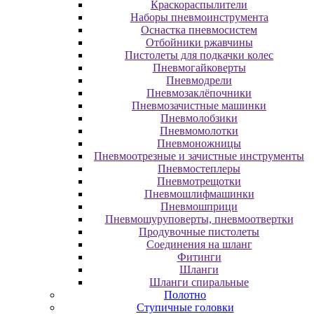
Краскораспылители
Наборы пневмоинструмента
Оснастка пневмосистем
Отбойники ржавчины
Пистолеты для подкачки колес
Пневмогайковерты
Пневмодрели
Пневмозаклёпочники
Пневмозачистные машинки
Пневмолобзики
Пневмомолотки
Пневмоножницы
Пневмоотрезные и зачистные инструменты
Пневмостеплеры
Пневмотрещотки
Пневмошлифмашинки
Пневмошприци
Пневмошуруповерты, пневмоотвертки
Продувочные пистолеты
Соединения на шланг
Фитинги
Шланги
Шланги спиральные
Полотно
Ступичные головки