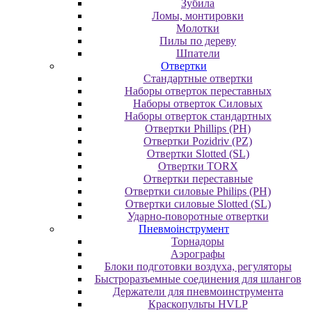
Зубила
Ломы, монтировки
Молотки
Пилы по дереву
Шпатели
Отвертки
Cтандартные отвертки
Наборы отверток переставных
Наборы отверток Силовых
Наборы отверток стандартных
Отвертки Phillips (PH)
Отвертки Pozidriv (PZ)
Отвертки Slotted (SL)
Отвертки TORX
Отвертки переставные
Отвертки силовые Philips (PH)
Отвертки силовые Slotted (SL)
Ударно-поворотные отвертки
Пневмоінструмент
Topнaдopы
Аэрографы
Блоки подготовки воздуха, регуляторы
Быстроразъемные соединения для шлангов
Держатели для пневмоинструмента
Краскопульты HVLP