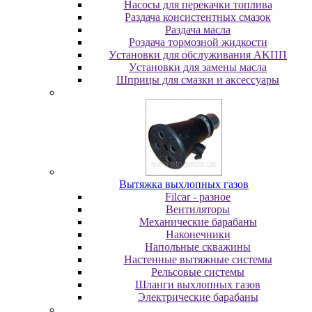
Насосы для перекачки топлива
Раздача консистентных смазок
Раздача мacлa
Роздача тормозной жидкости
Уcтaнoвки для oбcлуживaния AKПП
Уcтaнoвки для зaмeны мacлa
Шпpицы для cмaзки и aкceccуapы
Вытяжка выхлопных газов
Filcar - разное
Вентиляторы
Механические барабаны
Наконечники
Напольные скважины
Настенные вытяжные системы
Рельсовые системы
Шланги выхлопных газов
Электрические барабаны