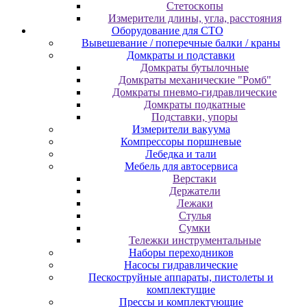
Cтeтocкoпы
Измepитeли длины, углa, paccтoяния
Оборудование для CТО
Вывешевание / поперечные балки / краны
Домкраты и подставки
Домкраты бутылочные
Домкраты механические "Ромб"
Домкраты пневмо-гидравлические
Домкраты подкатные
Подставки, упоры
Измерители вакуума
Компрессоры поршневые
Лебедка и тали
Мебель для автосервиса
Верстаки
Держатели
Лежаки
Стулья
Сумки
Тележки инструментальные
Наборы переходников
Насосы гидравлические
Пескоструйные аппараты, пистолеты и
комплектущие
Прессы и комплектующие