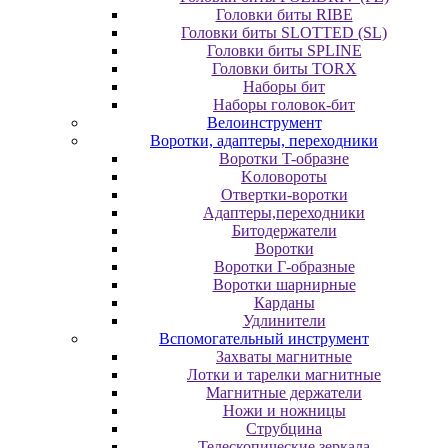
Головки биты RIBE
Головки биты SLOTTED (SL)
Головки биты SPLINE
Головки биты TORX
Наборы бит
Наборы головок-бит
Велоинструмент
Воротки, адаптеры, переходники
Bopoтки T-oбpaзне
Koлoвopoты
Oтвepтки-вopoтки
Адаптеры,переходники
Битодержатели
Воротки
Воротки Г-образные
Воротки шарнирные
Карданы
Удлинители
Вспомогательный инструмент
Захваты магнитные
Лотки и тарелки магнитные
Магнитные держатели
Ножи и ножницы
Струбцина
Телескопические зеркала