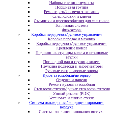
Наборы специнструмента
Поршневая группа
Ремонт резьбы свечи зажигания
Спецголовки и ключи
Съемники и преспособления для сальников
Топливная система
Фиксаторы
Коробка передач/ось/рулевое управление
Коробка передач и маховик
Коробка передач/ось/рулевое управление
Крепление колеса
Подшипник ступицы колеса и резиновые
втулки
Приводной вал и ступица колеса
Пружина подвески и амортизаторы
Рулевые тяги, шаровые опоры
Кузов автомобиля/интерьер
Отделка и панели
Ремонт кузова автомобиля
Стеклоочиститель/ рычаг стеклоочистителя
Умный ремонт (PDR)
Установка и снятие стекла
Система охлаждения / кондиционирование
воздуха
Система кондиционирования воздуха