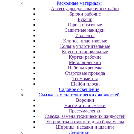
Расходные материалы
Аксессуары для сварочных работ
Брюки рабочие
Буксир
Горелки газовые
Защитные накидки
Изолента
Клипсы пластиковые
Кольца уплотнительные
Круги полировальные
Куртки рабочие
Металлический
Наборы крепежа
Стартовые провода
Термометры
Шайби плоскі
Садовое освещение
Смазка, замена технических жидкостей
Воронки
Нагнетатели смазки
Пресс-масленки
Смазка, замена технических жидкостей
Устроиства и емкости для сбора масла
Шприцы, насадки и шланги
Съемники