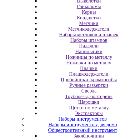
Выколотки
Гайколомы
Керны
Кордщетки
Метчики
Метчикодержатели
Наборы метчиков и плашек
Наборы штампов
Надфили
Напильники
Ножницы по металлу
Ножовки по металлу
Плашки
Плашкодержатели
Пробойники, кромкогибы
Ручные развертки
Сверла
Труборезы, болторезы
Шарошки
Щетки по металлу
Экcтpaктopы
Наборы инструментов
Наборы инструментов для дома
Общестроительный инструмент
Заклёпочники