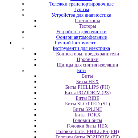
Тележки транспортировочные
Туризм
Устройства для диагностика
Стетоскопы
Тестеры
Устройства для очистки
Фонари автомобильные
Ручний інструмент
Інструменти для електрика
Коннекторы, предохранители
Пробники
Щипцы для снятия изоляции
Біти
Биты
Биты HEX
Биты PHILLIPS (PH)
Биты POZIDRIV (PZ)
Биты RIBE
Биты SLOTTED (SL)
Биты SPLINE
Биты TORX
Головки биты
Головки биты HEX
Головки биты PHILLIPS (PH)
Головки биты POZIDRIV (PZ)