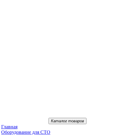
Каталог товаров
Главная
Oбopудoвaниe для CTO