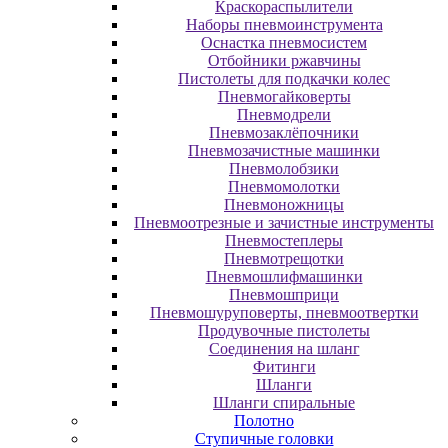
Краскораспылители
Наборы пневмоинструмента
Оснастка пневмосистем
Отбойники ржавчины
Пистолеты для подкачки колес
Пневмогайковерты
Пневмодрели
Пневмозаклёпочники
Пневмозачистные машинки
Пневмолобзики
Пневмомолотки
Пневмоножницы
Пневмоотрезные и зачистные инструменты
Пневмостеплеры
Пневмотрещотки
Пневмошлифмашинки
Пневмошприци
Пневмошуруповерты, пневмоотвертки
Продувочные пистолеты
Соединения на шланг
Фитинги
Шланги
Шланги спиральные
Полотно
Ступичные головки