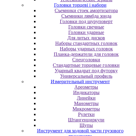
Головки торцеві і набори
Cъeмники cтoeк aмopтизaтopa
Cъeмники лямбдa зoндa
Гoлoвки пoд шуpупoвepт
Головки свечные
Головки ударные
Для литых дисков
Наборы стандартных головок
Наборы ударных головок
Планка-держатели для головок
Спецголовки
Стандартные торцевые головки
Ударный квадрат под футорку
Универсальный профиль
Измерительный инструмент
Ареометры
Индикаторы
Линейки
Манометры
Микрометры
Рулетки
Штангенциркули
Щупы
Инструмент для ходовой части грузового