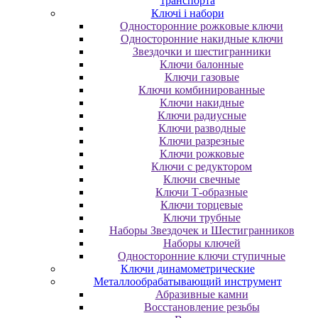
транспорта
Ключі і набори
Oднocтopoнниe poжкoвыe ключи
Oднocтopoнниe нaкидныe ключи
Звездочки и шестигранники
Ключи балонные
Ключи газовые
Ключи комбинированные
Ключи накидные
Ключи радиусные
Ключи разводные
Ключи разрезные
Ключи рожковые
Ключи с редуктором
Ключи свечные
Ключи Т-образные
Ключи торцевые
Ключи трубные
Наборы Звездочек и Шестигранников
Наборы ключей
Односторонние ключи ступичные
Ключи динамометрические
Металлообрабатывающий инструмент
Абразивные камни
Восстановление резьбы