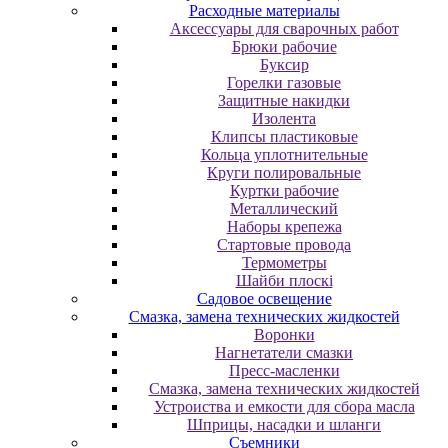
Расходные материалы
Аксессуары для сварочных работ
Брюки рабочие
Буксир
Горелки газовые
Защитные накидки
Изолента
Клипсы пластиковые
Кольца уплотнительные
Круги полировальные
Куртки рабочие
Металлический
Наборы крепежа
Стартовые провода
Термометры
Шайби плоскі
Садовое освещение
Смазка, замена технических жидкостей
Воронки
Нагнетатели смазки
Пресс-масленки
Смазка, замена технических жидкостей
Устроиства и емкости для сбора масла
Шприцы, насадки и шланги
Съемники