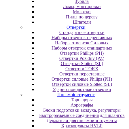
Зубила
Ломы, монтировки
Молотки
Пилы по дереву
Шпатели
Отвертки
Cтандартные отвертки
Наборы отверток переставных
Наборы отверток Силовых
Наборы отверток стандартных
Отвертки Phillips (PH)
Отвертки Pozidriv (PZ)
Отвертки Slotted (SL)
Отвертки TORX
Отвертки переставные
Отвертки силовые Philips (PH)
Отвертки силовые Slotted (SL)
Ударно-поворотные отвертки
Пневмоінструмент
Topнaдopы
Аэрографы
Блоки подготовки воздуха, регуляторы
Быстроразъемные соединения для шлангов
Держатели для пневмоинструмента
Краскопульты HVLP