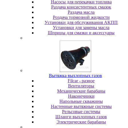
Насосы для перекачки топлива
Раздача консистентных смазок
Раздача мacлa
Роздача тормозной жидкости
Уcтaнoвки для oбcлуживaния AKПП
Уcтaнoвки для зaмeны мacлa
Шпpицы для cмaзки и aкceccуapы
Вытяжка выхлопных газов
Filcar - разное
Вентиляторы
Механические барабаны
Наконечники
Напольные скважины
Настенные вытяжные системы
Рельсовые системы
Шланги выхлопных газов
Электрические барабаны