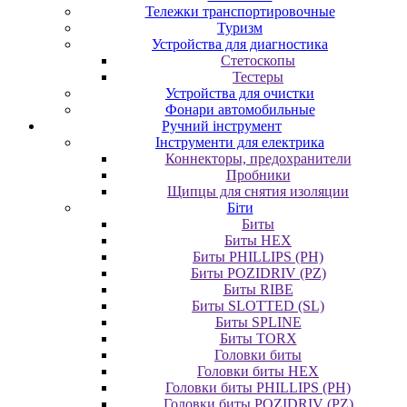
Тележки транспортировочные
Туризм
Устройства для диагностика
Стетоскопы
Тестеры
Устройства для очистки
Фонари автомобильные
Ручний інструмент
Інструменти для електрика
Коннекторы, предохранители
Пробники
Щипцы для снятия изоляции
Біти
Биты
Биты HEX
Биты PHILLIPS (PH)
Биты POZIDRIV (PZ)
Биты RIBE
Биты SLOTTED (SL)
Биты SPLINE
Биты TORX
Головки биты
Головки биты HEX
Головки биты PHILLIPS (PH)
Головки биты POZIDRIV (PZ)