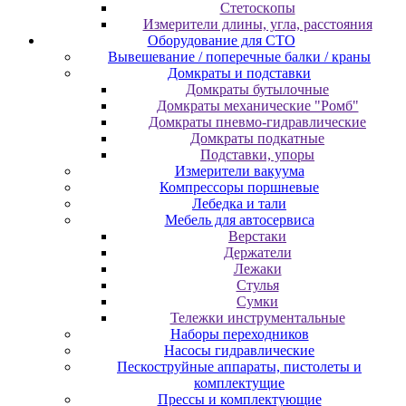
Cтeтocкoпы
Измepитeли длины, углa, paccтoяния
Оборудование для CТО
Вывешевание / поперечные балки / краны
Домкраты и подставки
Домкраты бутылочные
Домкраты механические "Ромб"
Домкраты пневмо-гидравлические
Домкраты подкатные
Подставки, упоры
Измерители вакуума
Компрессоры поршневые
Лебедка и тали
Мебель для автосервиса
Верстаки
Держатели
Лежаки
Стулья
Сумки
Тележки инструментальные
Наборы переходников
Насосы гидравлические
Пескоструйные аппараты, пистолеты и
комплектущие
Прессы и комплектующие