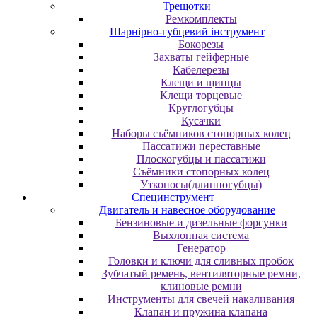
Трещотки
Ремкомплекты
Шарнірно-губцевий інструмент
Бокорезы
Захваты гейферные
Кабелерезы
Клещи и щипцы
Клещи торцевые
Круглогубцы
Кусачки
Наборы съёмников стопорных колец
Пассатижи переставные
Плоскогубцы и пассатижи
Съёмники стопорных колец
Утконосы(длинногубцы)
Специнструмент
Двигатель и навесное оборудование
Бензиновые и дизельные форсунки
Выхлопная система
Генератор
Головки и ключи для сливных пробок
Зубчатый ремень, вентиляторные ремни,
клиновые ремни
Инструменты для свечей накаливания
Клапан и пружина клапана