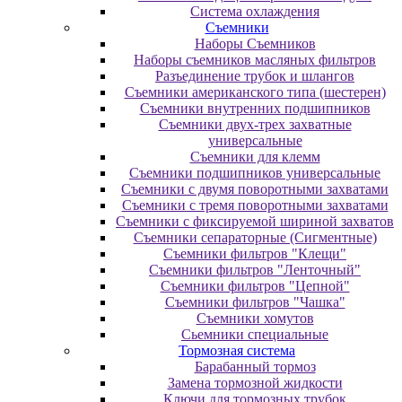
Система охлаждения
Съемники
Наборы Съемников
Наборы съемников масляных фильтров
Разъединение трубок и шлангов
Съемники американского типа (шестерен)
Съемники внутренних подшипников
Съемники двух-трех захватные
универсальные
Съемники для клемм
Съемники подшипников универсальные
Съемники с двумя поворотными захватами
Съемники с тремя поворотными захватами
Съемники с фиксируемой шириной захватов
Съемники сепараторные (Сигментные)
Съемники фильтров "Клещи"
Съемники фильтров "Ленточный"
Съемники фильтров "Цепной"
Съемники фильтров "Чашка"
Съемники хомутов
Сьемники специальные
Тормозная система
Барабанный тормоз
Замена тормозной жидкости
Ключи для тормозных трубок