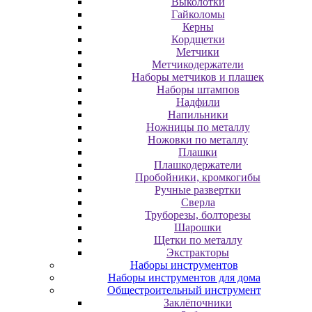
Выколотки
Гайколомы
Керны
Кордщетки
Метчики
Метчикодержатели
Наборы метчиков и плашек
Наборы штампов
Надфили
Напильники
Ножницы по металлу
Ножовки по металлу
Плашки
Плашкодержатели
Пробойники, кромкогибы
Ручные развертки
Сверла
Труборезы, болторезы
Шарошки
Щетки по металлу
Экcтpaктopы
Наборы инструментов
Наборы инструментов для дома
Общестроительный инструмент
Заклёпочники