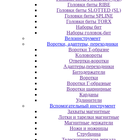
Головки биты RIBE
Головки биты SLOTTED (SL)
Головки биты SPLINE
Головки биты TORX
Наборы бит
Наборы головок-бит
Велоинструмент
Воротки, адаптеры, переходники
Bopoтки T-oбpaзне
Koлoвopoты
Oтвepтки-вopoтки
Адаптеры,переходники
Битодержатели
Воротки
Воротки Г-образные
Воротки шарнирные
Карданы
Удлинители
Вспомогательный инструмент
Захваты магнитные
Лотки и тарелки магнитные
Магнитные держатели
Ножи и ножницы
Струбцина
Телескопические зеркала