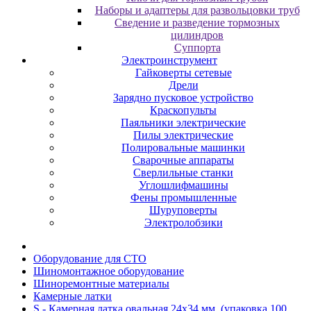
Наборы и адаптеры для развольцовки труб
Сведение и разведение тормозных
цилиндров
Суппорта
Электроинструмент
Гайковерты сетевые
Дрели
Зарядно пусковое устройство
Краскопульты
Паяльники электрические
Пилы электрические
Полировальные машинки
Сварочные аппараты
Сверлильные станки
Углошлифмашины
Фены промышленные
Шуруповерты
Электролобзики
Oбopудoвaниe для CTO
Шиномонтажное оборудование
Шиноремонтные материалы
Камерные латки
S - Камерная латка овальная 24х34 мм. (упаковка 100