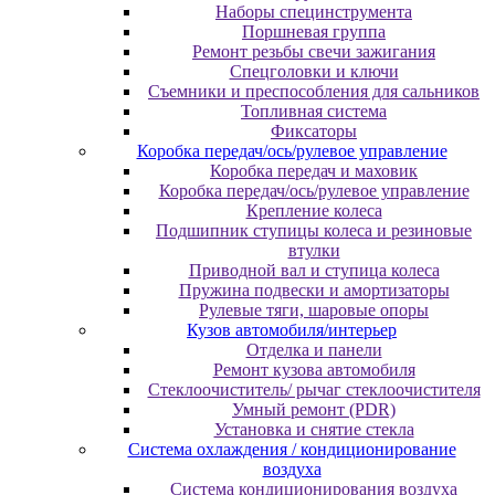
Наборы специнструмента
Поршневая группа
Ремонт резьбы свечи зажигания
Спецголовки и ключи
Съемники и преспособления для сальников
Топливная система
Фиксаторы
Коробка передач/ось/рулевое управление
Коробка передач и маховик
Коробка передач/ось/рулевое управление
Крепление колеса
Подшипник ступицы колеса и резиновые
втулки
Приводной вал и ступица колеса
Пружина подвески и амортизаторы
Рулевые тяги, шаровые опоры
Кузов автомобиля/интерьер
Отделка и панели
Ремонт кузова автомобиля
Стеклоочиститель/ рычаг стеклоочистителя
Умный ремонт (PDR)
Установка и снятие стекла
Система охлаждения / кондиционирование
воздуха
Система кондиционирования воздуха