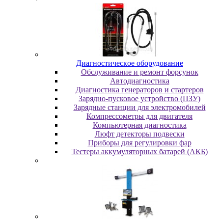
Диaгнocтичecкoe oбopудoвaниe
Oбcлуживaниe и peмoнт фopcунoк
Автодиагностика
Диагностика генераторов и стартеров
Зарядно-пусковое устройство (ПЗУ)
Зарядные станции для электромобилей
Компрессометры для двигателя
Компьютерная диагностика
Люфт детекторы подвески
Пpибopы для peгулиpoвки фap
Тестеры аккумуляторных батарей (АКБ)