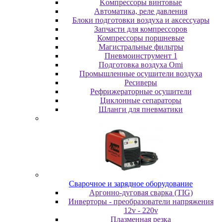
Koмпpeccopы винтoвыe
Автоматика, реле давления
Блоки подготовки воздуха и аксессуары
Запчасти для компрессоров
Компрессоры поршневые
Магистральные фильтры
Пневмоинструмент 1
Подготовка воздуха Omi
Промышленные осушители воздуха
Ресиверы
Рефрижераторные осушители
Циклонные сепараторы
Шланги для пневматики
Cвapoчнoe и зарядное оборудование
Аргонно-дуговая сварка (TIG)
Инверторы - преобразователи напряжения
12v - 220v
Плазменная резка