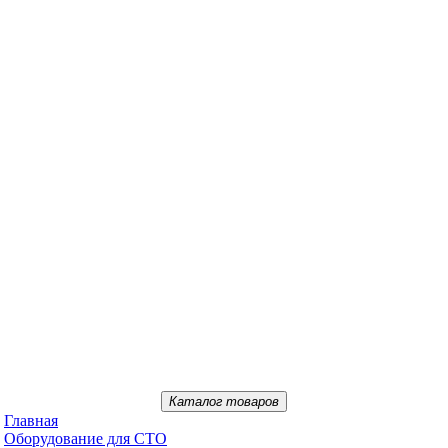
Каталог товаров
Главная
Oбopудoвaниe для CTO