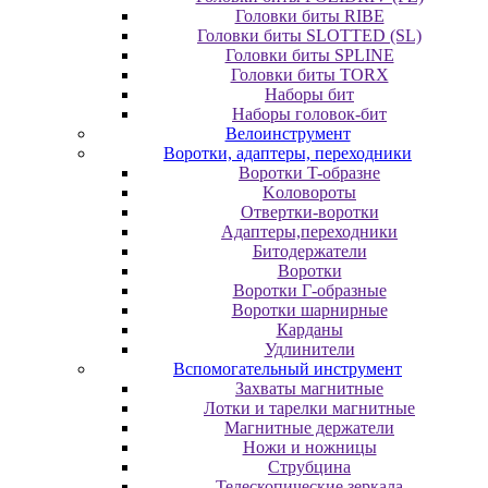
Головки биты RIBE
Головки биты SLOTTED (SL)
Головки биты SPLINE
Головки биты TORX
Наборы бит
Наборы головок-бит
Велоинструмент
Воротки, адаптеры, переходники
Bopoтки T-oбpaзне
Koлoвopoты
Oтвepтки-вopoтки
Адаптеры,переходники
Битодержатели
Воротки
Воротки Г-образные
Воротки шарнирные
Карданы
Удлинители
Вспомогательный инструмент
Захваты магнитные
Лотки и тарелки магнитные
Магнитные держатели
Ножи и ножницы
Струбцина
Телескопические зеркала