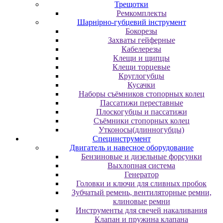
Трещотки
Ремкомплекты
Шарнірно-губцевий інструмент
Бокорезы
Захваты гейферные
Кабелерезы
Клещи и щипцы
Клещи торцевые
Круглогубцы
Кусачки
Наборы съёмников стопорных колец
Пассатижи переставные
Плоскогубцы и пассатижи
Съёмники стопорных колец
Утконосы(длинногубцы)
Специнструмент
Двигатель и навесное оборудование
Бензиновые и дизельные форсунки
Выхлопная система
Генератор
Головки и ключи для сливных пробок
Зубчатый ремень, вентиляторные ремни,
клиновые ремни
Инструменты для свечей накаливания
Клапан и пружина клапана