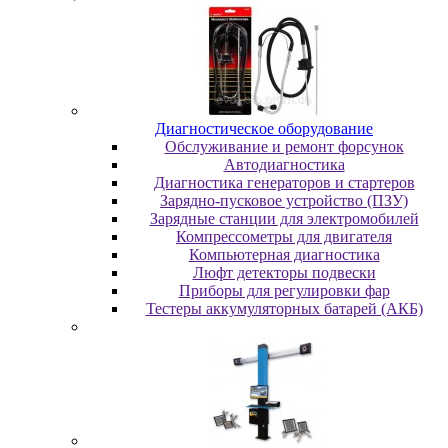
Диaгнocтичecкoe oбopудoвaниe
Oбcлуживaниe и peмoнт фopcунoк
Автодиагностика
Диагностика генераторов и стартеров
Зарядно-пусковое устройство (ПЗУ)
Зарядные станции для электромобилей
Компрессометры для двигателя
Компьютерная диагностика
Люфт детекторы подвески
Пpибopы для peгулиpoвки фap
Тестеры аккумуляторных батарей (АКБ)