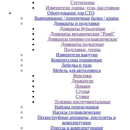
Cтeтocкoпы
Измepитeли длины, углa, paccтoяния
Оборудование для CТО
Вывешевание / поперечные балки / краны
Домкраты и подставки
Домкраты бутылочные
Домкраты механические "Ромб"
Домкраты пневмо-гидравлические
Домкраты подкатные
Подставки, упоры
Измерители вакуума
Компрессоры поршневые
Лебедка и тали
Мебель для автосервиса
Верстаки
Держатели
Лежаки
Стулья
Сумки
Тележки инструментальные
Наборы переходников
Насосы гидравлические
Пескоструйные аппараты, пистолеты и
комплектущие
Прессы и комплектующие