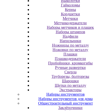
Выколотки
Гайколомы
Керны
Кордщетки
Метчики
Метчикодержатели
Наборы метчиков и плашек
Наборы штампов
Надфили
Напильники
Ножницы по металлу
Ножовки по металлу
Плашки
Плашкодержатели
Пробойники, кромкогибы
Ручные развертки
Сверла
Труборезы, болторезы
Шарошки
Щетки по металлу
Экcтpaктopы
Наборы инструментов
Наборы инструментов для дома
Общестроительный инструмент
Заклёпочники