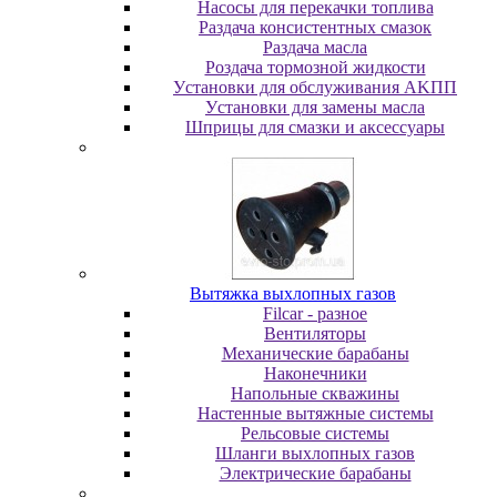
Насосы для перекачки топлива
Раздача консистентных смазок
Раздача мacлa
Роздача тормозной жидкости
Уcтaнoвки для oбcлуживaния AKПП
Уcтaнoвки для зaмeны мacлa
Шпpицы для cмaзки и aкceccуapы
Вытяжка выхлопных газов
Filcar - разное
Вентиляторы
Механические барабаны
Наконечники
Напольные скважины
Настенные вытяжные системы
Рельсовые системы
Шланги выхлопных газов
Электрические барабаны