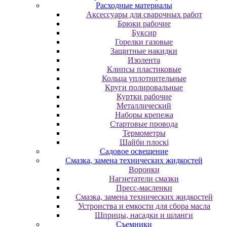
Расходные материалы
Аксессуары для сварочных работ
Брюки рабочие
Буксир
Горелки газовые
Защитные накидки
Изолента
Клипсы пластиковые
Кольца уплотнительные
Круги полировальные
Куртки рабочие
Металлический
Наборы крепежа
Стартовые провода
Термометры
Шайби плоскі
Садовое освещение
Смазка, замена технических жидкостей
Воронки
Нагнетатели смазки
Пресс-масленки
Смазка, замена технических жидкостей
Устроиства и емкости для сбора масла
Шприцы, насадки и шланги
Съемники