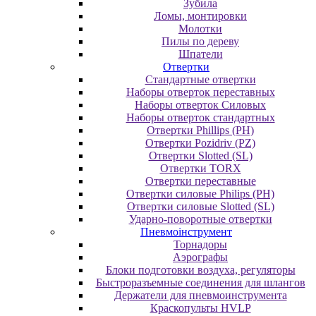
Зубила
Ломы, монтировки
Молотки
Пилы по дереву
Шпатели
Отвертки
Cтандартные отвертки
Наборы отверток переставных
Наборы отверток Силовых
Наборы отверток стандартных
Отвертки Phillips (PH)
Отвертки Pozidriv (PZ)
Отвертки Slotted (SL)
Отвертки TORX
Отвертки переставные
Отвертки силовые Philips (PH)
Отвертки силовые Slotted (SL)
Ударно-поворотные отвертки
Пневмоінструмент
Topнaдopы
Аэрографы
Блоки подготовки воздуха, регуляторы
Быстроразъемные соединения для шлангов
Держатели для пневмоинструмента
Краскопульты HVLP