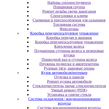
Наборы специнструмента
Поршневая группа
Ремонт резьбы свечи зажигания
Спецголовки и ключи
Съемники и преспособления для сальников
Топливная система
Фиксаторы
Коробка передач/ось/рулевое управление
Коробка передач и маховик
Коробка передач/ось/рулевое управление
Крепление колеса
Подшипник ступицы колеса и резиновые
втулки
Приводной вал и ступица колеса
Пружина подвески и амортизаторы
Рулевые тяги, шаровые опоры
Кузов автомобиля/интерьер
Отделка и панели
Ремонт кузова автомобиля
Стеклоочиститель/ рычаг стеклоочистителя
Умный ремонт (PDR)
Установка и снятие стекла
Система охлаждения / кондиционирование
воздуха
Система кондиционирования воздуха