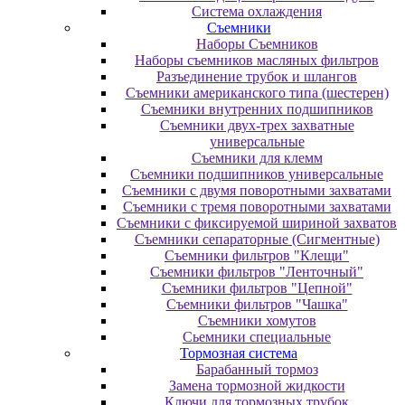
Система охлаждения
Съемники
Наборы Съемников
Наборы съемников масляных фильтров
Разъединение трубок и шлангов
Съемники американского типа (шестерен)
Съемники внутренних подшипников
Съемники двух-трех захватные
универсальные
Съемники для клемм
Съемники подшипников универсальные
Съемники с двумя поворотными захватами
Съемники с тремя поворотными захватами
Съемники с фиксируемой шириной захватов
Съемники сепараторные (Сигментные)
Съемники фильтров "Клещи"
Съемники фильтров "Ленточный"
Съемники фильтров "Цепной"
Съемники фильтров "Чашка"
Съемники хомутов
Сьемники специальные
Тормозная система
Барабанный тормоз
Замена тормозной жидкости
Ключи для тормозных трубок