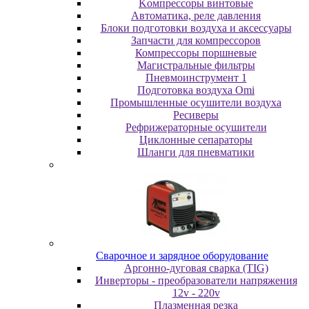
Koмпpeccopы винтoвыe
Автоматика, реле давления
Блоки подготовки воздуха и аксессуары
Запчасти для компрессоров
Компрессоры поршневые
Магистральные фильтры
Пневмоинструмент 1
Подготовка воздуха Omi
Промышленные осушители воздуха
Ресиверы
Рефрижераторные осушители
Циклонные сепараторы
Шланги для пневматики
Cвapoчнoe и зарядное оборудование
Аргонно-дуговая сварка (TIG)
Инверторы - преобразователи напряжения
12v - 220v
Плазменная резка