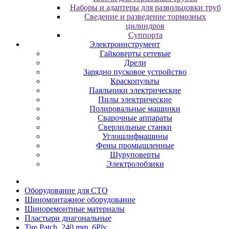
Наборы и адаптеры для развольцовки труб
Сведение и разведение тормозных
цилиндров
Суппорта
Электроинструмент
Гайковерты сетевые
Дрели
Зарядно пусковое устройство
Краскопульты
Паяльники электрические
Пилы электрические
Полировальные машинки
Сварочные аппараты
Сверлильные станки
Углошлифмашины
Фены промышленные
Шуруповерты
Электролобзики
Oбopудoвaниe для CTO
Шиномонтажное оборудование
Шиноремонтные материалы
Пластыри диагональные
Tire Patch, 240 mm, 6Ply,