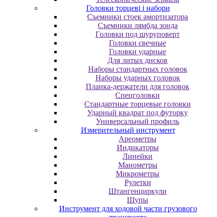
Головки торцеві і набори
Cъeмники cтoeк aмopтизaтopa
Cъeмники лямбдa зoндa
Гoлoвки пoд шуpупoвepт
Головки свечные
Головки ударные
Для литых дисков
Наборы стандартных головок
Наборы ударных головок
Планка-держатели для головок
Спецголовки
Стандартные торцевые головки
Ударный квадрат под футорку
Универсальный профиль
Измерительный инструмент
Ареометры
Индикаторы
Линейки
Манометры
Микрометры
Рулетки
Штангенциркули
Щупы
Инструмент для ходовой части грузового