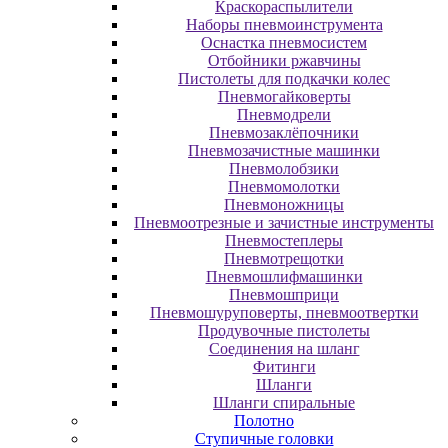
Краскораспылители
Наборы пневмоинструмента
Оснастка пневмосистем
Отбойники ржавчины
Пистолеты для подкачки колес
Пневмогайковерты
Пневмодрели
Пневмозаклёпочники
Пневмозачистные машинки
Пневмолобзики
Пневмомолотки
Пневмоножницы
Пневмоотрезные и зачистные инструменты
Пневмостеплеры
Пневмотрещотки
Пневмошлифмашинки
Пневмошприци
Пневмошуруповерты, пневмоотвертки
Продувочные пистолеты
Соединения на шланг
Фитинги
Шланги
Шланги спиральные
Полотно
Ступичные головки