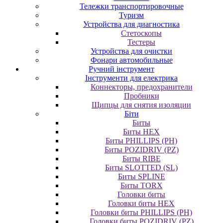
Тележки транспортировочные
Туризм
Устройства для диагностика
Стетоскопы
Тестеры
Устройства для очистки
Фонари автомобильные
Ручний інструмент
Інструменти для електрика
Коннекторы, предохранители
Пробники
Щипцы для снятия изоляции
Біти
Биты
Биты HEX
Биты PHILLIPS (PH)
Биты POZIDRIV (PZ)
Биты RIBE
Биты SLOTTED (SL)
Биты SPLINE
Биты TORX
Головки биты
Головки биты HEX
Головки биты PHILLIPS (PH)
Головки биты POZIDRIV (PZ)