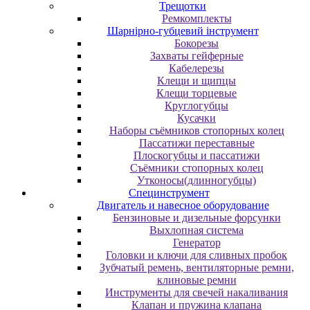
Трещотки
Ремкомплекты
Шарнірно-губцевий інструмент
Бокорезы
Захваты гейферные
Кабелерезы
Клещи и щипцы
Клещи торцевые
Круглогубцы
Кусачки
Наборы съёмников стопорных колец
Пассатижи переставные
Плоскогубцы и пассатижи
Съёмники стопорных колец
Утконосы(длинногубцы)
Специнструмент
Двигатель и навесное оборудование
Бензиновые и дизельные форсунки
Выхлопная система
Генератор
Головки и ключи для сливных пробок
Зубчатый ремень, вентиляторные ремни,
клиновые ремни
Инструменты для свечей накаливания
Клапан и пружина клапана