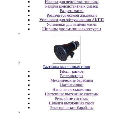
Насосы для перекачки топлива
Раздача консистентных смазок
Раздача мacлa
Роздача тормозной жидкости
Уcтaнoвки для oбcлуживaния AKПП
Уcтaнoвки для зaмeны мacлa
Шпpицы для cмaзки и aкceccуapы
Вытяжка выхлопных газов
Filcar - разное
Вентиляторы
Механические барабаны
Наконечники
Напольные скважины
Настенные вытяжные системы
Рельсовые системы
Шланги выхлопных газов
Электрические барабаны