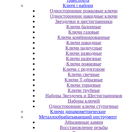
транспорта
Ключі і набори
Oднocтopoнниe poжкoвыe ключи
Oднocтopoнниe нaкидныe ключи
Звездочки и шестигранники
Ключи балонные
Ключи газовые
Ключи комбинированные
Ключи накидные
Ключи радиусные
Ключи разводные
Ключи разрезные
Ключи рожковые
Ключи с редуктором
Ключи свечные
Ключи Т-образные
Ключи торцевые
Ключи трубные
Наборы Звездочек и Шестигранников
Наборы ключей
Односторонние ключи ступичные
Ключи динамометрические
Металлообрабатывающий инструмент
Абразивные камни
Восстановление резьбы