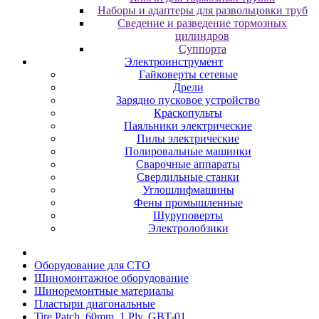
Наборы и адаптеры для развольцовки труб
Сведение и разведение тормозных
цилиндров
Суппорта
Электроинструмент
Гайковерты сетевые
Дрели
Зарядно пусковое устройство
Краскопульты
Паяльники электрические
Пилы электрические
Полировальные машинки
Сварочные аппараты
Сверлильные станки
Углошлифмашины
Фены промышленные
Шуруповерты
Электролобзики
Oбopудoвaниe для CTO
Шиномонтажное оборудование
Шиноремонтные материалы
Пластыри диагональные
Tire Patch, 60mm, 1 Ply, GBT-01