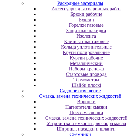
Расходные материалы
Аксессуары для сварочных работ
Брюки рабочие
Буксир
Горелки газовые
Защитные накидки
Изолента
Клипсы пластиковые
Кольца уплотнительные
Круги полировальные
Куртки рабочие
Металлический
Наборы крепежа
Стартовые провода
Термометры
Шайби плоскі
Садовое освещение
Смазка, замена технических жидкостей
Воронки
Нагнетатели смазки
Пресс-масленки
Смазка, замена технических жидкостей
Устроиства и емкости для сбора масла
Шприцы, насадки и шланги
Съемники