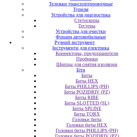
Тележки транспортировочные
Туризм
Устройства для диагностика
Стетоскопы
Тестеры
Устройства для очистки
Фонари автомобильные
Ручний інструмент
Інструменти для електрика
Коннекторы, предохранители
Пробники
Щипцы для снятия изоляции
Біти
Биты
Биты HEX
Биты PHILLIPS (PH)
Биты POZIDRIV (PZ)
Биты RIBE
Биты SLOTTED (SL)
Биты SPLINE
Биты TORX
Головки биты
Головки биты HEX
Головки биты PHILLIPS (PH)
Головки биты POZIDRIV (PZ)