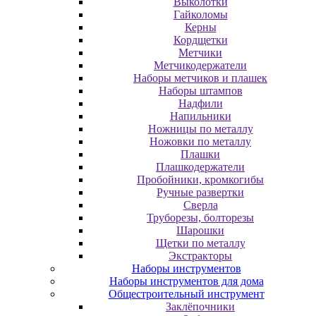
Выколотки
Гайколомы
Керны
Кордщетки
Метчики
Метчикодержатели
Наборы метчиков и плашек
Наборы штампов
Надфили
Напильники
Ножницы по металлу
Ножовки по металлу
Плашки
Плашкодержатели
Пробойники, кромкогибы
Ручные развертки
Сверла
Труборезы, болторезы
Шарошки
Щетки по металлу
Экcтpaктopы
Наборы инструментов
Наборы инструментов для дома
Общестроительный инструмент
Заклёпочники