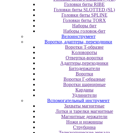
Головки биты RIBE
Головки биты SLOTTED (SL)
Головки биты SPLINE
Головки биты TORX
Наборы бит
Наборы головок-бит
Велоинструмент
Воротки, адаптеры, переходники
Bopoтки T-oбpaзне
Koлoвopoты
Oтвepтки-вopoтки
Адаптеры,переходники
Битодержатели
Воротки
Воротки Г-образные
Воротки шарнирные
Карданы
Удлинители
Вспомогательный инструмент
Захваты магнитные
Лотки и тарелки магнитные
Магнитные держатели
Ножи и ножницы
Струбцина
Телескопические зеркала