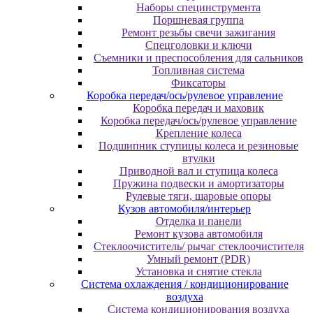
Наборы специнструмента
Поршневая группа
Ремонт резьбы свечи зажигания
Спецголовки и ключи
Съемники и преспособления для сальников
Топливная система
Фиксаторы
Коробка передач/ось/рулевое управление
Коробка передач и маховик
Коробка передач/ось/рулевое управление
Крепление колеса
Подшипник ступицы колеса и резиновые
втулки
Приводной вал и ступица колеса
Пружина подвески и амортизаторы
Рулевые тяги, шаровые опоры
Кузов автомобиля/интерьер
Отделка и панели
Ремонт кузова автомобиля
Стеклоочиститель/ рычаг стеклоочистителя
Умный ремонт (PDR)
Установка и снятие стекла
Система охлаждения / кондиционирование
воздуха
Система кондиционирования воздуха