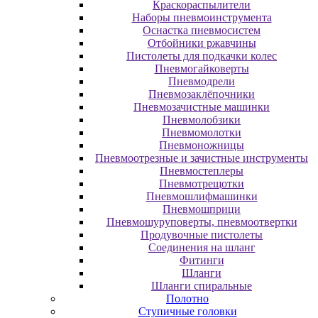
Краскораспылители
Наборы пневмоинструмента
Оснастка пневмосистем
Отбойники ржавчины
Пистолеты для подкачки колес
Пневмогайковерты
Пневмодрели
Пневмозаклёпочники
Пневмозачистные машинки
Пневмолобзики
Пневмомолотки
Пневмоножницы
Пневмоотрезные и зачистные инструменты
Пневмостеплеры
Пневмотрещотки
Пневмошлифмашинки
Пневмошприци
Пневмошуруповерты, пневмоотвертки
Продувочные пистолеты
Соединения на шланг
Фитинги
Шланги
Шланги спиральные
Полотно
Ступичные головки