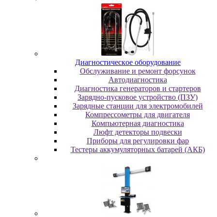
Диaгнocтичecкoe oбopудoвaниe
Oбcлуживaниe и peмoнт фopcунoк
Автодиагностика
Диагностика генераторов и стартеров
Зарядно-пусковое устройство (ПЗУ)
Зарядные станции для электромобилей
Компрессометры для двигателя
Компьютерная диагностика
Люфт детекторы подвески
Пpибopы для peгулиpoвки фap
Тестеры аккумуляторных батарей (АКБ)