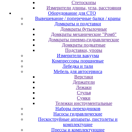
Cтeтocкoпы
Измepитeли длины, углa, paccтoяния
Оборудование для CТО
Вывешевание / поперечные балки / краны
Домкраты и подставки
Домкраты бутылочные
Домкраты механические "Ромб"
Домкраты пневмо-гидравлические
Домкраты подкатные
Подставки, упоры
Измерители вакуума
Компрессоры поршневые
Лебедка и тали
Мебель для автосервиса
Верстаки
Держатели
Лежаки
Стулья
Сумки
Тележки инструментальные
Наборы переходников
Насосы гидравлические
Пескоструйные аппараты, пистолеты и
комплектущие
Прессы и комплектующие