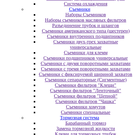
Система охлаждения
Съемники
Наборы Съемников
Наборы съемников масляных фильтров
Разъединение трубок и шлангов
Съемники американского типа (шестерен)
Съемники внутренних подшипников
Съемники двух-трех захватные
универсальные
Съемники для клемм
Съемники подшипников универсальные
Съемники с двумя поворотными захватами
Съемники с тремя поворотными захватами
Съемники с фиксируемой шириной захватов
Съемники сепараторные (Сигментные)
Съемники фильтров "Клещи"
Съемники фильтров "Ленточный"
Съемники фильтров "Цепной"
Съемники фильтров "Чашка"
Съемники хомутов
Сьемники специальные
Тормозная система
Барабанный тормоз
Замена тормозной жидкости
Ключи для тормозных трубок