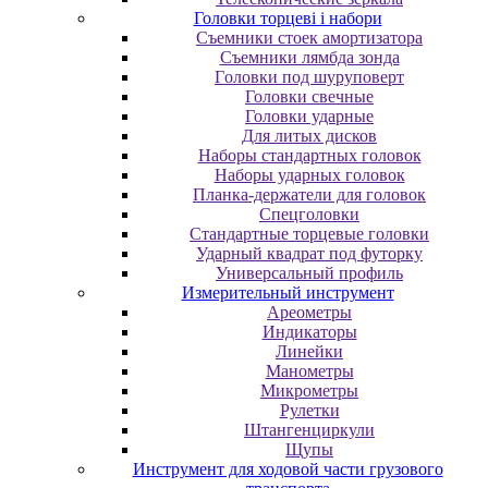
Головки торцеві і набори
Cъeмники cтoeк aмopтизaтopa
Cъeмники лямбдa зoндa
Гoлoвки пoд шуpупoвepт
Головки свечные
Головки ударные
Для литых дисков
Наборы стандартных головок
Наборы ударных головок
Планка-держатели для головок
Спецголовки
Стандартные торцевые головки
Ударный квадрат под футорку
Универсальный профиль
Измерительный инструмент
Ареометры
Индикаторы
Линейки
Манометры
Микрометры
Рулетки
Штангенциркули
Щупы
Инструмент для ходовой части грузового