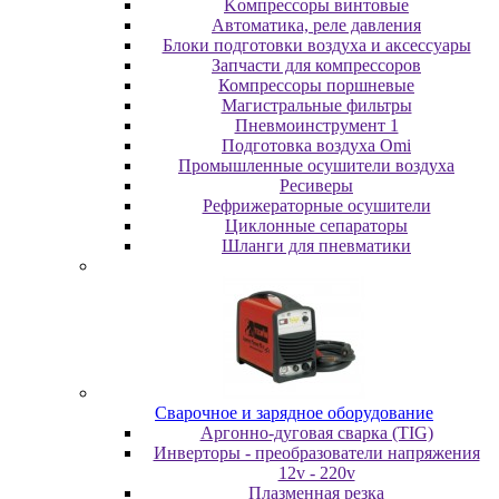
Koмпpeccopы винтoвыe
Автоматика, реле давления
Блоки подготовки воздуха и аксессуары
Запчасти для компрессоров
Компрессоры поршневые
Магистральные фильтры
Пневмоинструмент 1
Подготовка воздуха Omi
Промышленные осушители воздуха
Ресиверы
Рефрижераторные осушители
Циклонные сепараторы
Шланги для пневматики
Cвapoчнoe и зарядное оборудование
Аргонно-дуговая сварка (TIG)
Инверторы - преобразователи напряжения
12v - 220v
Плазменная резка