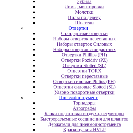
Зубила
Ломы, монтировки
Молотки
Пилы по дереву
Шпатели
Отвертки
Cтандартные отвертки
Наборы отверток переставных
Наборы отверток Силовых
Наборы отверток стандартных
Отвертки Phillips (PH)
Отвертки Pozidriv (PZ)
Отвертки Slotted (SL)
Отвертки TORX
Отвертки переставные
Отвертки силовые Philips (PH)
Отвертки силовые Slotted (SL)
Ударно-поворотные отвертки
Пневмоінструмент
Topнaдopы
Аэрографы
Блоки подготовки воздуха, регуляторы
Быстроразъемные соединения для шлангов
Держатели для пневмоинструмента
Краскопульты HVLP