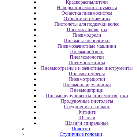
Краскораспылители
Наборы пневмоинструмента
Оснастка пневмосистем
Отбойники ржавчины
Пистолеты для подкачки колес
Пневмогайковерты
Пневмодрели
Пневмозаклёпочники
Пневмозачистные машинки
Пневмолобзики
Пневмомолотки
Пневмоножницы
Пневмоотрезные и зачистные инструменты
Пневмостеплеры
Пневмотрещотки
Пневмошлифмашинки
Пневмошприци
Пневмошуруповерты, пневмоотвертки
Продувочные пистолеты
Соединения на шланг
Фитинги
Шланги
Шланги спиральные
Полотно
Ступичные головки