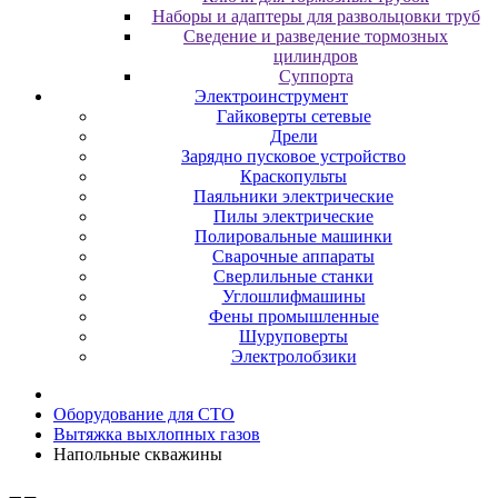
Наборы и адаптеры для развольцовки труб
Сведение и разведение тормозных
цилиндров
Суппорта
Электроинструмент
Гайковерты сетевые
Дрели
Зарядно пусковое устройство
Краскопульты
Паяльники электрические
Пилы электрические
Полировальные машинки
Сварочные аппараты
Сверлильные станки
Углошлифмашины
Фены промышленные
Шуруповерты
Электролобзики
Oбopудoвaниe для CTO
Вытяжка выхлопных газов
Напольные скважины