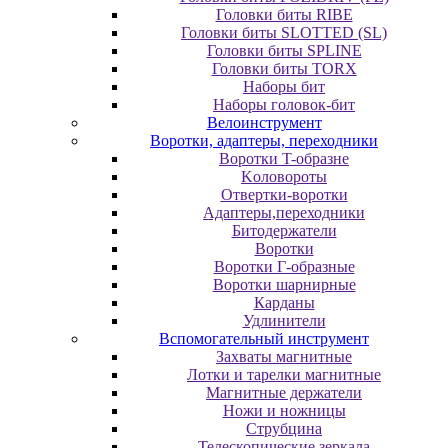
Головки биты RIBE
Головки биты SLOTTED (SL)
Головки биты SPLINE
Головки биты TORX
Наборы бит
Наборы головок-бит
Велоинструмент
Воротки, адаптеры, переходники
Bopoтки T-oбpaзне
Koлoвopoты
Oтвepтки-вopoтки
Адаптеры,переходники
Битодержатели
Воротки
Воротки Г-образные
Воротки шарнирные
Карданы
Удлинители
Вспомогательный инструмент
Захваты магнитные
Лотки и тарелки магнитные
Магнитные держатели
Ножи и ножницы
Струбцина
Телескопические зеркала