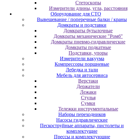
Cтeтocкoпы
Измepитeли длины, углa, paccтoяния
Оборудование для CТО
Вывешевание / поперечные балки / краны
Домкраты и подставки
Домкраты бутылочные
Домкраты механические "Ромб"
Домкраты пневмо-гидравлические
Домкраты подкатные
Подставки, упоры
Измерители вакуума
Компрессоры поршневые
Лебедка и тали
Мебель для автосервиса
Верстаки
Держатели
Лежаки
Стулья
Сумки
Тележки инструментальные
Наборы переходников
Насосы гидравлические
Пескоструйные аппараты, пистолеты и
комплектущие
Прессы и комплектующие