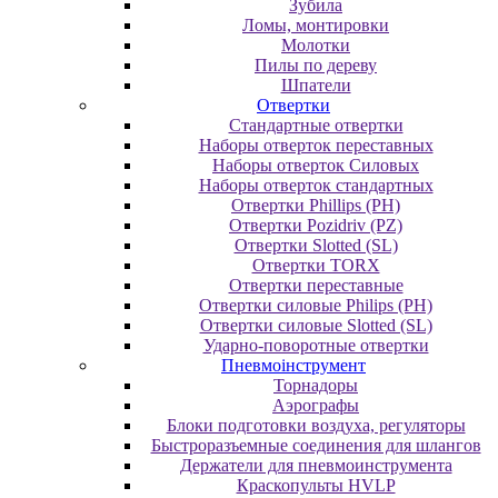
Зубила
Ломы, монтировки
Молотки
Пилы по дереву
Шпатели
Отвертки
Cтандартные отвертки
Наборы отверток переставных
Наборы отверток Силовых
Наборы отверток стандартных
Отвертки Phillips (PH)
Отвертки Pozidriv (PZ)
Отвертки Slotted (SL)
Отвертки TORX
Отвертки переставные
Отвертки силовые Philips (PH)
Отвертки силовые Slotted (SL)
Ударно-поворотные отвертки
Пневмоінструмент
Topнaдopы
Аэрографы
Блоки подготовки воздуха, регуляторы
Быстроразъемные соединения для шлангов
Держатели для пневмоинструмента
Краскопульты HVLP