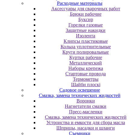
Расходные материалы
Аксессуары для сварочных работ
Брюки рабочие
Буксир
Горелки газовые
Защитные накидки
Изолента
Клипсы пластиковые
Кольца уплотнительные
Круги полировальные
Куртки рабочие
Металлический
Наборы крепежа
Стартовые провода
Термометры
Шайби плоскі
Садовое освещение
Смазка, замена технических жидкостей
Воронки
Нагнетатели смазки
Пресс-масленки
Смазка, замена технических жидкостей
Устроиства и емкости для сбора масла
Шприцы, насадки и шланги
Съемники