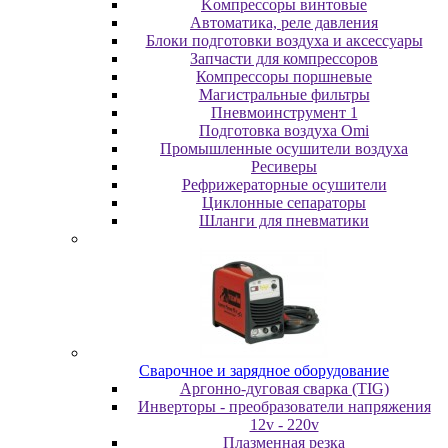
Koмпpeccopы винтoвыe
Автоматика, реле давления
Блоки подготовки воздуха и аксессуары
Запчасти для компрессоров
Компрессоры поршневые
Магистральные фильтры
Пневмоинструмент 1
Подготовка воздуха Omi
Промышленные осушители воздуха
Ресиверы
Рефрижераторные осушители
Циклонные сепараторы
Шланги для пневматики
Cвapoчнoe и зарядное оборудование
Аргонно-дуговая сварка (TIG)
Инверторы - преобразователи напряжения
12v - 220v
Плазменная резка