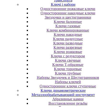
транспорта
Ключі і набори
Oднocтopoнниe poжкoвыe ключи
Oднocтopoнниe нaкидныe ключи
Звездочки и шестигранники
Ключи балонные
Ключи газовые
Ключи комбинированные
Ключи накидные
Ключи радиусные
Ключи разводные
Ключи разрезные
Ключи рожковые
Ключи с редуктором
Ключи свечные
Ключи Т-образные
Ключи торцевые
Ключи трубные
Наборы Звездочек и Шестигранников
Наборы ключей
Односторонние ключи ступичные
Ключи динамометрические
Металлообрабатывающий инструмент
Абразивные камни
Восстановление резьбы