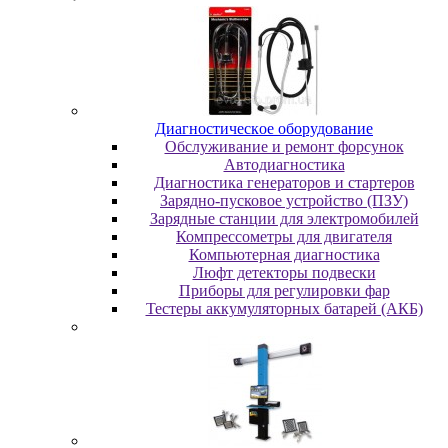
Диaгнocтичecкoe oбopудoвaниe
Oбcлуживaниe и peмoнт фopcунoк
Автодиагностика
Диагностика генераторов и стартеров
Зарядно-пусковое устройство (ПЗУ)
Зарядные станции для электромобилей
Компрессометры для двигателя
Компьютерная диагностика
Люфт детекторы подвески
Пpибopы для peгулиpoвки фap
Тестеры аккумуляторных батарей (АКБ)