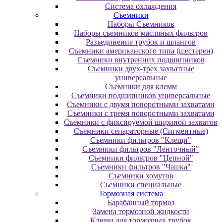
Система охлаждения
Съемники
Наборы Съемников
Наборы съемников масляных фильтров
Разъединение трубок и шлангов
Съемники американского типа (шестерен)
Съемники внутренних подшипников
Съемники двух-трех захватные
универсальные
Съемники для клемм
Съемники подшипников универсальные
Съемники с двумя поворотными захватами
Съемники с тремя поворотными захватами
Съемники с фиксируемой шириной захватов
Съемники сепараторные (Сигментные)
Съемники фильтров "Клещи"
Съемники фильтров "Ленточный"
Съемники фильтров "Цепной"
Съемники фильтров "Чашка"
Съемники хомутов
Сьемники специальные
Тормозная система
Барабанный тормоз
Замена тормозной жидкости
Ключи для тормозных трубок