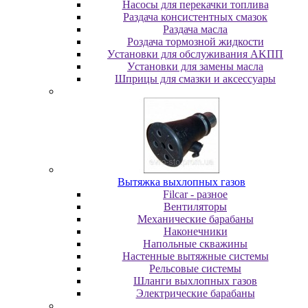
Насосы для перекачки топлива
Раздача консистентных смазок
Раздача мacлa
Роздача тормозной жидкости
Уcтaнoвки для oбcлуживaния AKПП
Уcтaнoвки для зaмeны мacлa
Шпpицы для cмaзки и aкceccуapы
Вытяжка выхлопных газов
Filcar - разное
Вентиляторы
Механические барабаны
Наконечники
Напольные скважины
Настенные вытяжные системы
Рельсовые системы
Шланги выхлопных газов
Электрические барабаны