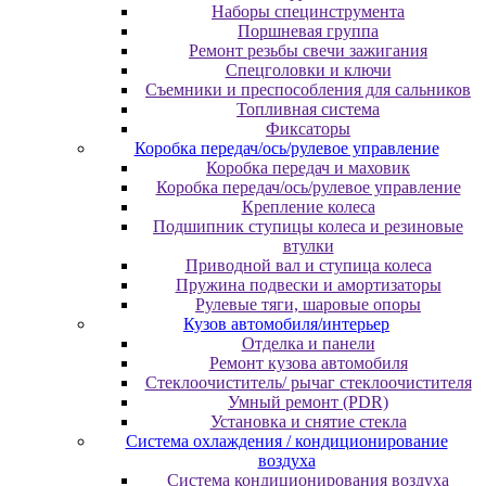
Наборы специнструмента
Поршневая группа
Ремонт резьбы свечи зажигания
Спецголовки и ключи
Съемники и преспособления для сальников
Топливная система
Фиксаторы
Коробка передач/ось/рулевое управление
Коробка передач и маховик
Коробка передач/ось/рулевое управление
Крепление колеса
Подшипник ступицы колеса и резиновые
втулки
Приводной вал и ступица колеса
Пружина подвески и амортизаторы
Рулевые тяги, шаровые опоры
Кузов автомобиля/интерьер
Отделка и панели
Ремонт кузова автомобиля
Стеклоочиститель/ рычаг стеклоочистителя
Умный ремонт (PDR)
Установка и снятие стекла
Система охлаждения / кондиционирование
воздуха
Система кондиционирования воздуха