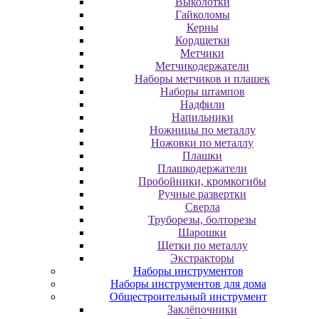
Выколотки
Гайколомы
Керны
Кордщетки
Метчики
Метчикодержатели
Наборы метчиков и плашек
Наборы штампов
Надфили
Напильники
Ножницы по металлу
Ножовки по металлу
Плашки
Плашкодержатели
Пробойники, кромкогибы
Ручные развертки
Сверла
Труборезы, болторезы
Шарошки
Щетки по металлу
Экcтpaктopы
Наборы инструментов
Наборы инструментов для дома
Общестроительный инструмент
Заклёпочники