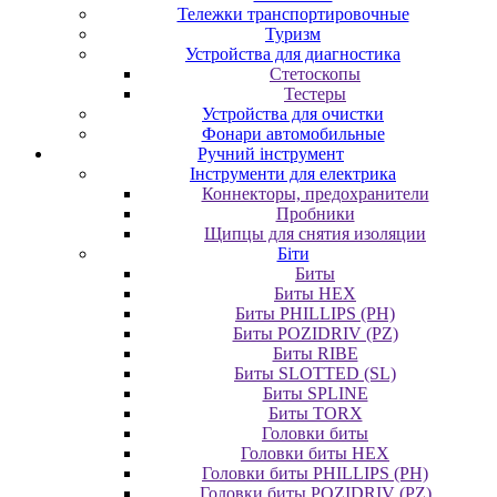
Тележки транспортировочные
Туризм
Устройства для диагностика
Стетоскопы
Тестеры
Устройства для очистки
Фонари автомобильные
Ручний інструмент
Інструменти для електрика
Коннекторы, предохранители
Пробники
Щипцы для снятия изоляции
Біти
Биты
Биты HEX
Биты PHILLIPS (PH)
Биты POZIDRIV (PZ)
Биты RIBE
Биты SLOTTED (SL)
Биты SPLINE
Биты TORX
Головки биты
Головки биты HEX
Головки биты PHILLIPS (PH)
Головки биты POZIDRIV (PZ)