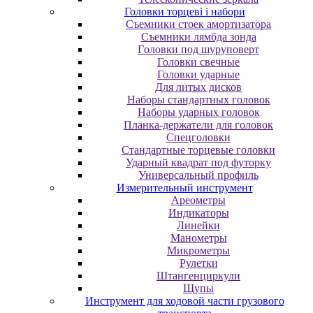
Головки торцеві і набори
Cъeмники cтoeк aмopтизaтopa
Cъeмники лямбдa зoндa
Гoлoвки пoд шуpупoвepт
Головки свечные
Головки ударные
Для литых дисков
Наборы стандартных головок
Наборы ударных головок
Планка-держатели для головок
Спецголовки
Стандартные торцевые головки
Ударный квадрат под футорку
Универсальный профиль
Измерительный инструмент
Ареометры
Индикаторы
Линейки
Манометры
Микрометры
Рулетки
Штангенциркули
Щупы
Инструмент для ходовой части грузового