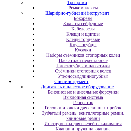
Трещотки
Ремкомплекты
Шарнірно-губцевий інструмент
Бокорезы
Захваты гейферные
Кабелерезы
Клещи и щипцы
Клещи торцевые
Круглогубцы
Кусачки
Наборы съёмников стопорных колец
Пассатижи переставные
Плоскогубцы и пассатижи
Съёмники стопорных колец
Утконосы(длинногубцы)
Специнструмент
Двигатель и навесное оборудование
Бензиновые и дизельные форсунки
Выхлопная система
Генератор
Головки и ключи для сливных пробок
Зубчатый ремень, вентиляторные ремни,
клиновые ремни
Инструменты для свечей накаливания
Клапан и пружина клапана