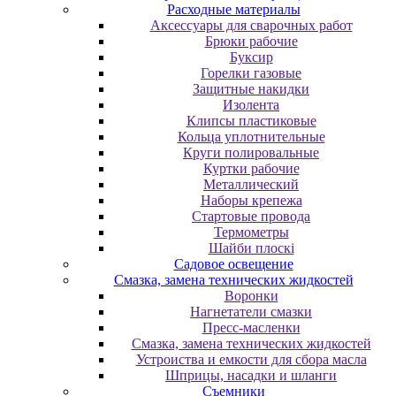
Расходные материалы
Аксессуары для сварочных работ
Брюки рабочие
Буксир
Горелки газовые
Защитные накидки
Изолента
Клипсы пластиковые
Кольца уплотнительные
Круги полировальные
Куртки рабочие
Металлический
Наборы крепежа
Стартовые провода
Термометры
Шайби плоскі
Садовое освещение
Смазка, замена технических жидкостей
Воронки
Нагнетатели смазки
Пресс-масленки
Смазка, замена технических жидкостей
Устроиства и емкости для сбора масла
Шприцы, насадки и шланги
Съемники