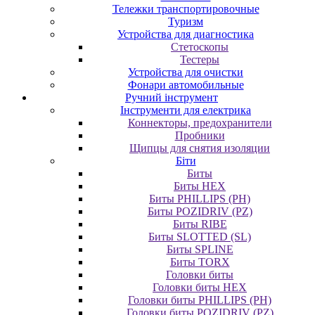
Тележки транспортировочные
Туризм
Устройства для диагностика
Стетоскопы
Тестеры
Устройства для очистки
Фонари автомобильные
Ручний інструмент
Інструменти для електрика
Коннекторы, предохранители
Пробники
Щипцы для снятия изоляции
Біти
Биты
Биты HEX
Биты PHILLIPS (PH)
Биты POZIDRIV (PZ)
Биты RIBE
Биты SLOTTED (SL)
Биты SPLINE
Биты TORX
Головки биты
Головки биты HEX
Головки биты PHILLIPS (PH)
Головки биты POZIDRIV (PZ)