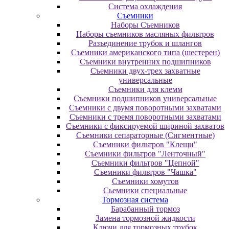
Система охлаждения
Съемники
Наборы Съемников
Наборы съемников масляных фильтров
Разъединение трубок и шлангов
Съемники американского типа (шестерен)
Съемники внутренних подшипников
Съемники двух-трех захватные
универсальные
Съемники для клемм
Съемники подшипников универсальные
Съемники с двумя поворотными захватами
Съемники с тремя поворотными захватами
Съемники с фиксируемой шириной захватов
Съемники сепараторные (Сигментные)
Съемники фильтров "Клещи"
Съемники фильтров "Ленточный"
Съемники фильтров "Цепной"
Съемники фильтров "Чашка"
Съемники хомутов
Сьемники специальные
Тормозная система
Барабанный тормоз
Замена тормозной жидкости
Ключи для тормозных трубок