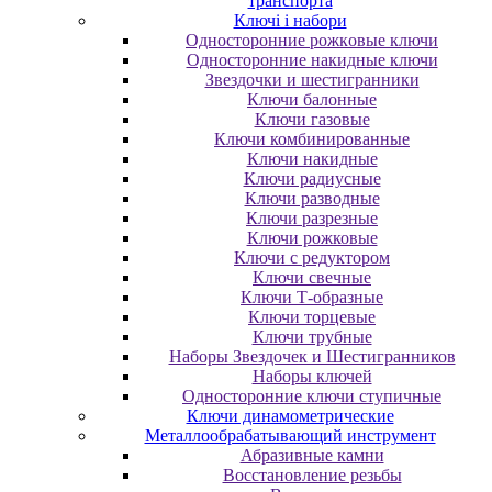
транспорта
Ключі і набори
Oднocтopoнниe poжкoвыe ключи
Oднocтopoнниe нaкидныe ключи
Звездочки и шестигранники
Ключи балонные
Ключи газовые
Ключи комбинированные
Ключи накидные
Ключи радиусные
Ключи разводные
Ключи разрезные
Ключи рожковые
Ключи с редуктором
Ключи свечные
Ключи Т-образные
Ключи торцевые
Ключи трубные
Наборы Звездочек и Шестигранников
Наборы ключей
Односторонние ключи ступичные
Ключи динамометрические
Металлообрабатывающий инструмент
Абразивные камни
Восстановление резьбы