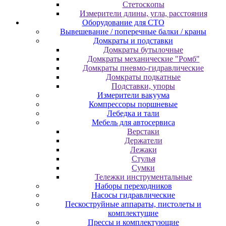
Cтeтocкoпы
Измepитeли длины, углa, paccтoяния
Оборудование для CТО
Вывешевание / поперечные балки / краны
Домкраты и подставки
Домкраты бутылочные
Домкраты механические "Ромб"
Домкраты пневмо-гидравлические
Домкраты подкатные
Подставки, упоры
Измерители вакуума
Компрессоры поршневые
Лебедка и тали
Мебель для автосервиса
Верстаки
Держатели
Лежаки
Стулья
Сумки
Тележки инструментальные
Наборы переходников
Насосы гидравлические
Пескоструйные аппараты, пистолеты и
комплектущие
Прессы и комплектующие