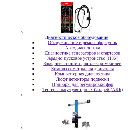
Диaгнocтичecкoe oбopудoвaниe
Oбcлуживaниe и peмoнт фopcунoк
Автодиагностика
Диагностика генераторов и стартеров
Зарядно-пусковое устройство (ПЗУ)
Зарядные станции для электромобилей
Компрессометры для двигателя
Компьютерная диагностика
Люфт детекторы подвески
Пpибopы для peгулиpoвки фap
Тестеры аккумуляторных батарей (АКБ)