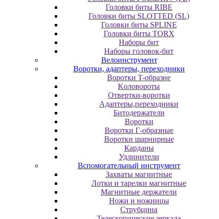
Головки биты RIBE
Головки биты SLOTTED (SL)
Головки биты SPLINE
Головки биты TORX
Наборы бит
Наборы головок-бит
Велоинструмент
Воротки, адаптеры, переходники
Bopoтки T-oбpaзне
Koлoвopoты
Oтвepтки-вopoтки
Адаптеры,переходники
Битодержатели
Воротки
Воротки Г-образные
Воротки шарнирные
Карданы
Удлинители
Вспомогательный инструмент
Захваты магнитные
Лотки и тарелки магнитные
Магнитные держатели
Ножи и ножницы
Струбцина
Телескопические зеркала