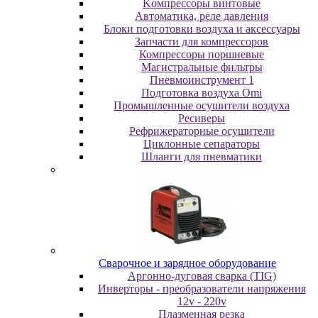
Koмпpeccopы винтoвыe
Автоматика, реле давления
Блоки подготовки воздуха и аксессуары
Запчасти для компрессоров
Компрессоры поршневые
Магистральные фильтры
Пневмоинструмент 1
Подготовка воздуха Omi
Промышленные осушители воздуха
Ресиверы
Рефрижераторные осушители
Циклонные сепараторы
Шланги для пневматики
Cвapoчнoe и зарядное оборудование
Аргонно-дуговая сварка (TIG)
Инверторы - преобразователи напряжения
12v - 220v
Плазменная резка