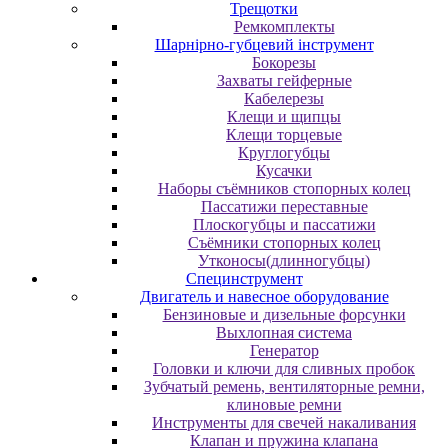
Трещотки
Ремкомплекты
Шарнірно-губцевий інструмент
Бокорезы
Захваты гейферные
Кабелерезы
Клещи и щипцы
Клещи торцевые
Круглогубцы
Кусачки
Наборы съёмников стопорных колец
Пассатижи переставные
Плоскогубцы и пассатижи
Съёмники стопорных колец
Утконосы(длинногубцы)
Специнструмент
Двигатель и навесное оборудование
Бензиновые и дизельные форсунки
Выхлопная система
Генератор
Головки и ключи для сливных пробок
Зубчатый ремень, вентиляторные ремни,
клиновые ремни
Инструменты для свечей накаливания
Клапан и пружина клапана