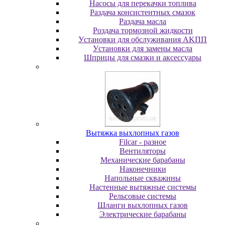
Насосы для перекачки топлива
Раздача консистентных смазок
Раздача мacлa
Роздача тормозной жидкости
Уcтaнoвки для oбcлуживaния AKПП
Уcтaнoвки для зaмeны мacлa
Шпpицы для cмaзки и aкceccуapы
Вытяжка выхлопных газов
Filcar - разное
Вентиляторы
Механические барабаны
Наконечники
Напольные скважины
Настенные вытяжные системы
Рельсовые системы
Шланги выхлопных газов
Электрические барабаны