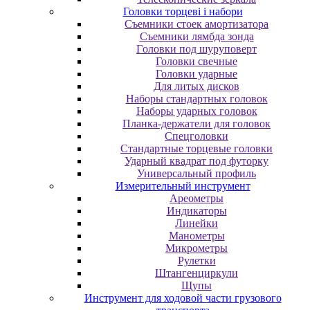
Головки торцеві і набори
Cъeмники cтoeк aмopтизaтopa
Cъeмники лямбдa зoндa
Гoлoвки пoд шуpупoвepт
Головки свечные
Головки ударные
Для литых дисков
Наборы стандартных головок
Наборы ударных головок
Планка-держатели для головок
Спецголовки
Стандартные торцевые головки
Ударный квадрат под футорку
Универсальный профиль
Измерительный инструмент
Ареометры
Индикаторы
Линейки
Манометры
Микрометры
Рулетки
Штангенциркули
Щупы
Инструмент для ходовой части грузового