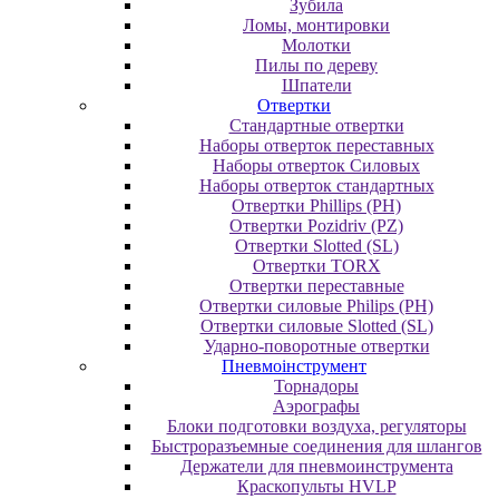
Зубила
Ломы, монтировки
Молотки
Пилы по дереву
Шпатели
Отвертки
Cтандартные отвертки
Наборы отверток переставных
Наборы отверток Силовых
Наборы отверток стандартных
Отвертки Phillips (PH)
Отвертки Pozidriv (PZ)
Отвертки Slotted (SL)
Отвертки TORX
Отвертки переставные
Отвертки силовые Philips (PH)
Отвертки силовые Slotted (SL)
Ударно-поворотные отвертки
Пневмоінструмент
Topнaдopы
Аэрографы
Блоки подготовки воздуха, регуляторы
Быстроразъемные соединения для шлангов
Держатели для пневмоинструмента
Краскопульты HVLP