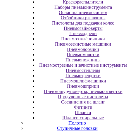
Краскораспылители
Наборы пневмоинструмента
Оснастка пневмосистем
Отбойники ржавчины
Пистолеты для подкачки колес
Пневмогайковерты
Пневмодрели
Пневмозаклёпочники
Пневмозачистные машинки
Пневмолобзики
Пневмомолотки
Пневмоножницы
Пневмоотрезные и зачистные инструменты
Пневмостеплеры
Пневмотрещотки
Пневмошлифмашинки
Пневмошприци
Пневмошуруповерты, пневмоотвертки
Продувочные пистолеты
Соединения на шланг
Фитинги
Шланги
Шланги спиральные
Полотно
Ступичные головки