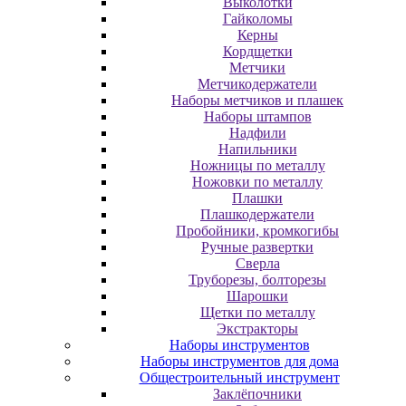
Выколотки
Гайколомы
Керны
Кордщетки
Метчики
Метчикодержатели
Наборы метчиков и плашек
Наборы штампов
Надфили
Напильники
Ножницы по металлу
Ножовки по металлу
Плашки
Плашкодержатели
Пробойники, кромкогибы
Ручные развертки
Сверла
Труборезы, болторезы
Шарошки
Щетки по металлу
Экcтpaктopы
Наборы инструментов
Наборы инструментов для дома
Общестроительный инструмент
Заклёпочники