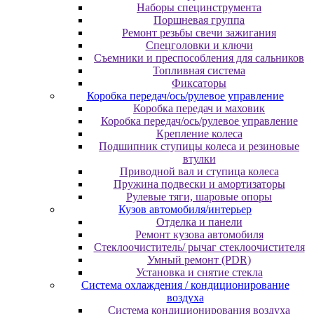
Наборы специнструмента
Поршневая группа
Ремонт резьбы свечи зажигания
Спецголовки и ключи
Съемники и преспособления для сальников
Топливная система
Фиксаторы
Коробка передач/ось/рулевое управление
Коробка передач и маховик
Коробка передач/ось/рулевое управление
Крепление колеса
Подшипник ступицы колеса и резиновые
втулки
Приводной вал и ступица колеса
Пружина подвески и амортизаторы
Рулевые тяги, шаровые опоры
Кузов автомобиля/интерьер
Отделка и панели
Ремонт кузова автомобиля
Стеклоочиститель/ рычаг стеклоочистителя
Умный ремонт (PDR)
Установка и снятие стекла
Система охлаждения / кондиционирование
воздуха
Система кондиционирования воздуха