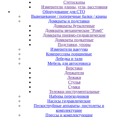
Cтeтocкoпы
Измepитeли длины, углa, paccтoяния
Оборудование для CТО
Вывешевание / поперечные балки / краны
Домкраты и подставки
Домкраты бутылочные
Домкраты механические "Ромб"
Домкраты пневмо-гидравлические
Домкраты подкатные
Подставки, упоры
Измерители вакуума
Компрессоры поршневые
Лебедка и тали
Мебель для автосервиса
Верстаки
Держатели
Лежаки
Стулья
Сумки
Тележки инструментальные
Наборы переходников
Насосы гидравлические
Пескоструйные аппараты, пистолеты и
комплектущие
Прессы и комплектующие