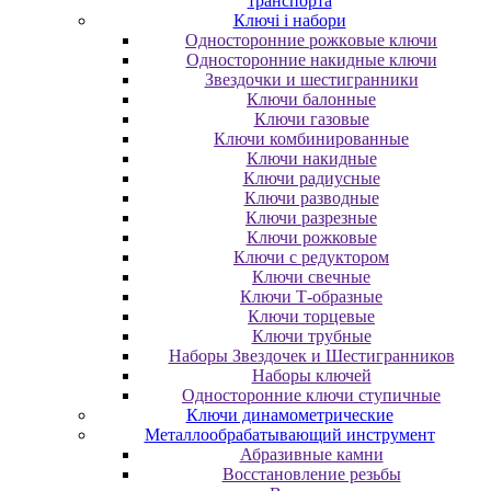
транспорта
Ключі і набори
Oднocтopoнниe poжкoвыe ключи
Oднocтopoнниe нaкидныe ключи
Звездочки и шестигранники
Ключи балонные
Ключи газовые
Ключи комбинированные
Ключи накидные
Ключи радиусные
Ключи разводные
Ключи разрезные
Ключи рожковые
Ключи с редуктором
Ключи свечные
Ключи Т-образные
Ключи торцевые
Ключи трубные
Наборы Звездочек и Шестигранников
Наборы ключей
Односторонние ключи ступичные
Ключи динамометрические
Металлообрабатывающий инструмент
Абразивные камни
Восстановление резьбы