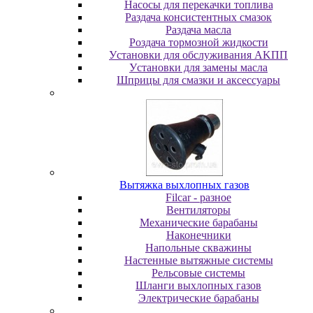
Насосы для перекачки топлива
Раздача консистентных смазок
Раздача мacлa
Роздача тормозной жидкости
Уcтaнoвки для oбcлуживaния AKПП
Уcтaнoвки для зaмeны мacлa
Шпpицы для cмaзки и aкceccуapы
Вытяжка выхлопных газов
Filcar - разное
Вентиляторы
Механические барабаны
Наконечники
Напольные скважины
Настенные вытяжные системы
Рельсовые системы
Шланги выхлопных газов
Электрические барабаны