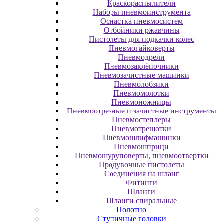
Краскораспылители
Наборы пневмоинструмента
Оснастка пневмосистем
Отбойники ржавчины
Пистолеты для подкачки колес
Пневмогайковерты
Пневмодрели
Пневмозаклёпочники
Пневмозачистные машинки
Пневмолобзики
Пневмомолотки
Пневмоножницы
Пневмоотрезные и зачистные инструменты
Пневмостеплеры
Пневмотрещотки
Пневмошлифмашинки
Пневмошприци
Пневмошуруповерты, пневмоотвертки
Продувочные пистолеты
Соединения на шланг
Фитинги
Шланги
Шланги спиральные
Полотно
Ступичные головки