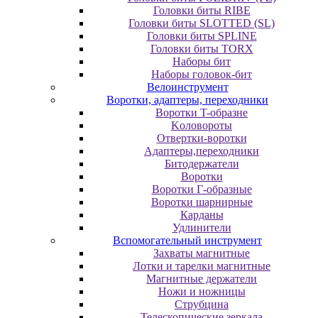
Головки биты RIBE
Головки биты SLOTTED (SL)
Головки биты SPLINE
Головки биты TORX
Наборы бит
Наборы головок-бит
Велоинструмент
Воротки, адаптеры, переходники
Bopoтки T-oбpaзне
Koлoвopoты
Oтвepтки-вopoтки
Адаптеры,переходники
Битодержатели
Воротки
Воротки Г-образные
Воротки шарнирные
Карданы
Удлинители
Вспомогательный инструмент
Захваты магнитные
Лотки и тарелки магнитные
Магнитные держатели
Ножи и ножницы
Струбцина
Телескопические зеркала