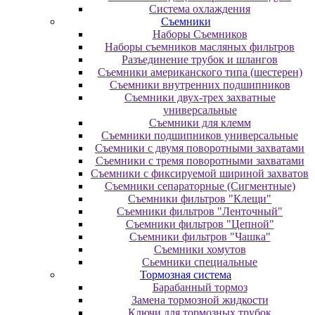
Система охлаждения
Съемники
Наборы Съемников
Наборы съемников масляных фильтров
Разъединение трубок и шлангов
Съемники американского типа (шестерен)
Съемники внутренних подшипников
Съемники двух-трех захватные
универсальные
Съемники для клемм
Съемники подшипников универсальные
Съемники с двумя поворотными захватами
Съемники с тремя поворотными захватами
Съемники с фиксируемой шириной захватов
Съемники сепараторные (Сигментные)
Съемники фильтров "Клещи"
Съемники фильтров "Ленточный"
Съемники фильтров "Цепной"
Съемники фильтров "Чашка"
Съемники хомутов
Сьемники специальные
Тормозная система
Барабанный тормоз
Замена тормозной жидкости
Ключи для тормозных трубок