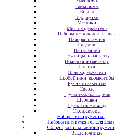
Выколотки
Гайколомы
Керны
Кордщетки
Метчики
Метчикодержатели
Наборы метчиков и плашек
Наборы штампов
Надфили
Напильники
Ножницы по металлу
Ножовки по металлу
Плашки
Плашкодержатели
Пробойники, кромкогибы
Ручные развертки
Сверла
Труборезы, болторезы
Шарошки
Щетки по металлу
Экcтpaктopы
Наборы инструментов
Наборы инструментов для дома
Общестроительный инструмент
Заклёпочники