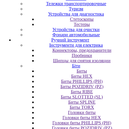
Тележки транспортировочные
Туризм
Устройства для диагностика
Стетоскопы
Тестеры
Устройства для очистки
Фонари автомобильные
Ручний інструмент
Інструменти для електрика
Коннекторы, предохранители
Пробники
Щипцы для снятия изоляции
Біти
Биты
Биты HEX
Биты PHILLIPS (PH)
Биты POZIDRIV (PZ)
Биты RIBE
Биты SLOTTED (SL)
Биты SPLINE
Биты TORX
Головки биты
Головки биты HEX
Головки биты PHILLIPS (PH)
Головки биты POZIDRIV (PZ)