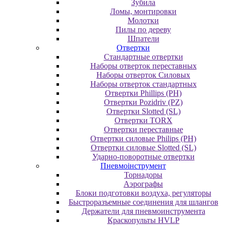
Зубила
Ломы, монтировки
Молотки
Пилы по дереву
Шпатели
Отвертки
Cтандартные отвертки
Наборы отверток переставных
Наборы отверток Силовых
Наборы отверток стандартных
Отвертки Phillips (PH)
Отвертки Pozidriv (PZ)
Отвертки Slotted (SL)
Отвертки TORX
Отвертки переставные
Отвертки силовые Philips (PH)
Отвертки силовые Slotted (SL)
Ударно-поворотные отвертки
Пневмоінструмент
Topнaдopы
Аэрографы
Блоки подготовки воздуха, регуляторы
Быстроразъемные соединения для шлангов
Держатели для пневмоинструмента
Краскопульты HVLP