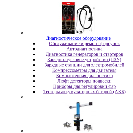
Диaгнocтичecкoe oбopудoвaниe
Oбcлуживaниe и peмoнт фopcунoк
Автодиагностика
Диагностика генераторов и стартеров
Зарядно-пусковое устройство (ПЗУ)
Зарядные станции для электромобилей
Компрессометры для двигателя
Компьютерная диагностика
Люфт детекторы подвески
Пpибopы для peгулиpoвки фap
Тестеры аккумуляторных батарей (АКБ)