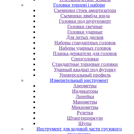
Головки торцеві і набори
Cъeмники cтoeк aмopтизaтopa
Cъeмники лямбдa зoндa
Гoлoвки пoд шуpупoвepт
Головки свечные
Головки ударные
Для литых дисков
Наборы стандартных головок
Наборы ударных головок
Планка-держатели для головок
Спецголовки
Стандартные торцевые головки
Ударный квадрат под футорку
Универсальный профиль
Измерительный инструмент
Ареометры
Индикаторы
Линейки
Манометры
Микрометры
Рулетки
Штангенциркули
Щупы
Инструмент для ходовой части грузового