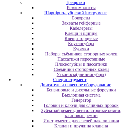
Трещотки
Ремкомплекты
Шарнірно-губцевий інструмент
Бокорезы
Захваты гейферные
Кабелерезы
Клещи и щипцы
Клещи торцевые
Круглогубцы
Кусачки
Наборы съёмников стопорных колец
Пассатижи переставные
Плоскогубцы и пассатижи
Съёмники стопорных колец
Утконосы(длинногубцы)
Специнструмент
Двигатель и навесное оборудование
Бензиновые и дизельные форсунки
Выхлопная система
Генератор
Головки и ключи для сливных пробок
Зубчатый ремень, вентиляторные ремни,
клиновые ремни
Инструменты для свечей накаливания
Клапан и пружина клапана