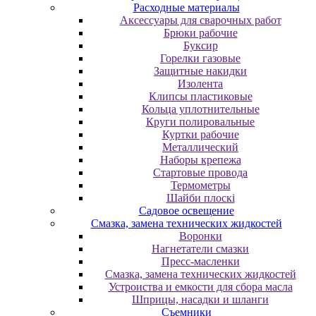
Расходные материалы
Аксессуары для сварочных работ
Брюки рабочие
Буксир
Горелки газовые
Защитные накидки
Изолента
Клипсы пластиковые
Кольца уплотнительные
Круги полировальные
Куртки рабочие
Металлический
Наборы крепежа
Стартовые провода
Термометры
Шайби плоскі
Садовое освещение
Смазка, замена технических жидкостей
Воронки
Нагнетатели смазки
Пресс-масленки
Смазка, замена технических жидкостей
Устроиства и емкости для сбора масла
Шприцы, насадки и шланги
Съемники