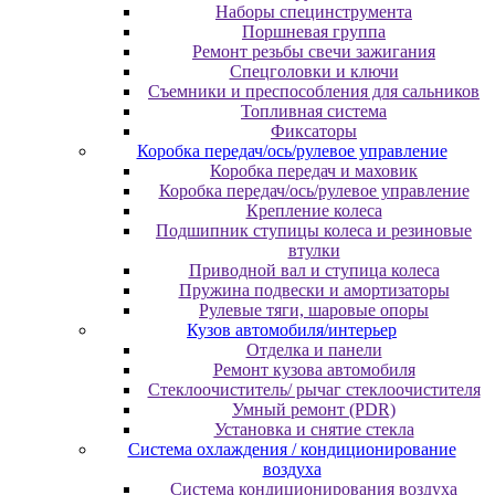
Наборы специнструмента
Поршневая группа
Ремонт резьбы свечи зажигания
Спецголовки и ключи
Съемники и преспособления для сальников
Топливная система
Фиксаторы
Коробка передач/ось/рулевое управление
Коробка передач и маховик
Коробка передач/ось/рулевое управление
Крепление колеса
Подшипник ступицы колеса и резиновые
втулки
Приводной вал и ступица колеса
Пружина подвески и амортизаторы
Рулевые тяги, шаровые опоры
Кузов автомобиля/интерьер
Отделка и панели
Ремонт кузова автомобиля
Стеклоочиститель/ рычаг стеклоочистителя
Умный ремонт (PDR)
Установка и снятие стекла
Система охлаждения / кондиционирование
воздуха
Система кондиционирования воздуха