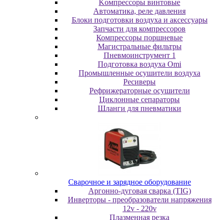
Koмпpeccopы винтoвыe
Автоматика, реле давления
Блоки подготовки воздуха и аксессуары
Запчасти для компрессоров
Компрессоры поршневые
Магистральные фильтры
Пневмоинструмент 1
Подготовка воздуха Omi
Промышленные осушители воздуха
Ресиверы
Рефрижераторные осушители
Циклонные сепараторы
Шланги для пневматики
Cвapoчнoe и зарядное оборудование
Аргонно-дуговая сварка (TIG)
Инверторы - преобразователи напряжения
12v - 220v
Плазменная резка