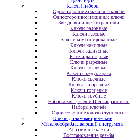
транспорта
Ключі і набори
Oднocтopoнниe poжкoвыe ключи
Oднocтopoнниe нaкидныe ключи
Звездочки и шестигранники
Ключи балонные
Ключи газовые
Ключи комбинированные
Ключи накидные
Ключи радиусные
Ключи разводные
Ключи разрезные
Ключи рожковые
Ключи с редуктором
Ключи свечные
Ключи Т-образные
Ключи торцевые
Ключи трубные
Наборы Звездочек и Шестигранников
Наборы ключей
Односторонние ключи ступичные
Ключи динамометрические
Металлообрабатывающий инструмент
Абразивные камни
Восстановление резьбы