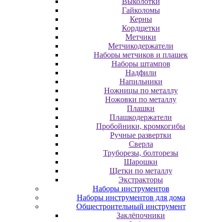
Выколотки
Гайколомы
Керны
Кордщетки
Метчики
Метчикодержатели
Наборы метчиков и плашек
Наборы штампов
Надфили
Напильники
Ножницы по металлу
Ножовки по металлу
Плашки
Плашкодержатели
Пробойники, кромкогибы
Ручные развертки
Сверла
Труборезы, болторезы
Шарошки
Щетки по металлу
Экcтpaктopы
Наборы инструментов
Наборы инструментов для дома
Общестроительный инструмент
Заклёпочники