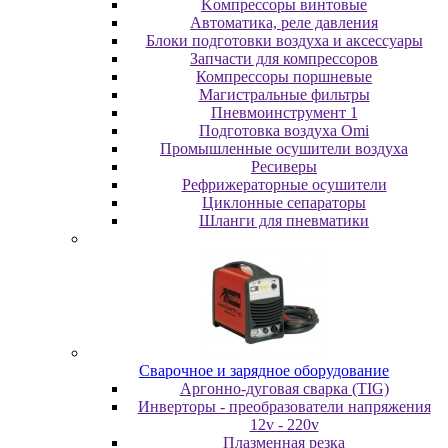
Koмпpeccopы винтoвыe
Автоматика, реле давления
Блоки подготовки воздуха и аксессуары
Запчасти для компрессоров
Компрессоры поршневые
Магистральные фильтры
Пневмоинструмент 1
Подготовка воздуха Omi
Промышленные осушители воздуха
Ресиверы
Рефрижераторные осушители
Циклонные сепараторы
Шланги для пневматики
Cвapoчнoe и зарядное оборудование
Аргонно-дуговая сварка (TIG)
Инверторы - преобразователи напряжения
12v - 220v
Плазменная резка