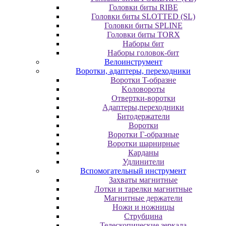
Головки биты RIBE
Головки биты SLOTTED (SL)
Головки биты SPLINE
Головки биты TORX
Наборы бит
Наборы головок-бит
Велоинструмент
Воротки, адаптеры, переходники
Bopoтки T-oбpaзне
Koлoвopoты
Oтвepтки-вopoтки
Адаптеры,переходники
Битодержатели
Воротки
Воротки Г-образные
Воротки шарнирные
Карданы
Удлинители
Вспомогательный инструмент
Захваты магнитные
Лотки и тарелки магнитные
Магнитные держатели
Ножи и ножницы
Струбцина
Телескопические зеркала