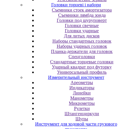
Головки торцеві і набори
Cъeмники cтoeк aмopтизaтopa
Cъeмники лямбдa зoндa
Гoлoвки пoд шуpупoвepт
Головки свечные
Головки ударные
Для литых дисков
Наборы стандартных головок
Наборы ударных головок
Планка-держатели для головок
Спецголовки
Стандартные торцевые головки
Ударный квадрат под футорку
Универсальный профиль
Измерительный инструмент
Ареометры
Индикаторы
Линейки
Манометры
Микрометры
Рулетки
Штангенциркули
Щупы
Инструмент для ходовой части грузового