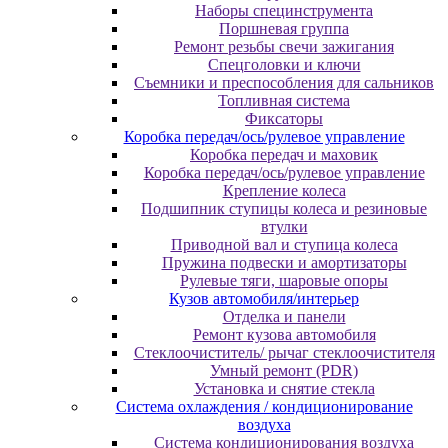
Наборы специнструмента
Поршневая группа
Ремонт резьбы свечи зажигания
Спецголовки и ключи
Съемники и преспособления для сальников
Топливная система
Фиксаторы
Коробка передач/ось/рулевое управление
Коробка передач и маховик
Коробка передач/ось/рулевое управление
Крепление колеса
Подшипник ступицы колеса и резиновые
втулки
Приводной вал и ступица колеса
Пружина подвески и амортизаторы
Рулевые тяги, шаровые опоры
Кузов автомобиля/интерьер
Отделка и панели
Ремонт кузова автомобиля
Стеклоочиститель/ рычаг стеклоочистителя
Умный ремонт (PDR)
Установка и снятие стекла
Система охлаждения / кондиционирование
воздуха
Система кондиционирования воздуха