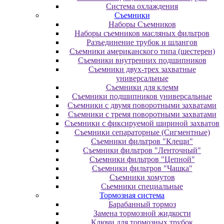
Система охлаждения
Съемники
Наборы Съемников
Наборы съемников масляных фильтров
Разъединение трубок и шлангов
Съемники американского типа (шестерен)
Съемники внутренних подшипников
Съемники двух-трех захватные
универсальные
Съемники для клемм
Съемники подшипников универсальные
Съемники с двумя поворотными захватами
Съемники с тремя поворотными захватами
Съемники с фиксируемой шириной захватов
Съемники сепараторные (Сигментные)
Съемники фильтров "Клещи"
Съемники фильтров "Ленточный"
Съемники фильтров "Цепной"
Съемники фильтров "Чашка"
Съемники хомутов
Сьемники специальные
Тормозная система
Барабанный тормоз
Замена тормозной жидкости
Ключи для тормозных трубок