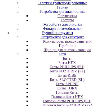
Тележки транспортировочные
Туризм
Устройства для диагностика
Стетоскопы
Тестеры
Устройства для очистки
Фонари автомобильные
Ручний інструмент
Інструменти для електрика
Коннекторы, предохранители
Пробники
Щипцы для снятия изоляции
Біти
Биты
Биты HEX
Биты PHILLIPS (PH)
Биты POZIDRIV (PZ)
Биты RIBE
Биты SLOTTED (SL)
Биты SPLINE
Биты TORX
Головки биты
Головки биты HEX
Головки биты PHILLIPS (PH)
Головки биты POZIDRIV (PZ)