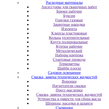
Расходные материалы
Аксессуары для сварочных работ
Брюки рабочие
Буксир
Горелки газовые
Защитные накидки
Изолента
Клипсы пластиковые
Кольца уплотнительные
Круги полировальные
Куртки рабочие
Металлический
Наборы крепежа
Стартовые провода
Термометры
Шайби плоскі
Садовое освещение
Смазка, замена технических жидкостей
Воронки
Нагнетатели смазки
Пресс-масленки
Смазка, замена технических жидкостей
Устроиства и емкости для сбора масла
Шприцы, насадки и шланги
Съемники