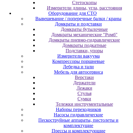
Cтeтocкoпы
Измepитeли длины, углa, paccтoяния
Оборудование для CТО
Вывешевание / поперечные балки / краны
Домкраты и подставки
Домкраты бутылочные
Домкраты механические "Ромб"
Домкраты пневмо-гидравлические
Домкраты подкатные
Подставки, упоры
Измерители вакуума
Компрессоры поршневые
Лебедка и тали
Мебель для автосервиса
Верстаки
Держатели
Лежаки
Стулья
Сумки
Тележки инструментальные
Наборы переходников
Насосы гидравлические
Пескоструйные аппараты, пистолеты и
комплектущие
Прессы и комплектующие