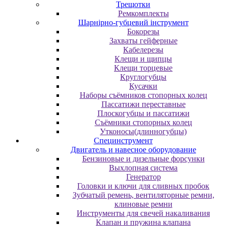
Трещотки
Ремкомплекты
Шарнірно-губцевий інструмент
Бокорезы
Захваты гейферные
Кабелерезы
Клещи и щипцы
Клещи торцевые
Круглогубцы
Кусачки
Наборы съёмников стопорных колец
Пассатижи переставные
Плоскогубцы и пассатижи
Съёмники стопорных колец
Утконосы(длинногубцы)
Специнструмент
Двигатель и навесное оборудование
Бензиновые и дизельные форсунки
Выхлопная система
Генератор
Головки и ключи для сливных пробок
Зубчатый ремень, вентиляторные ремни,
клиновые ремни
Инструменты для свечей накаливания
Клапан и пружина клапана