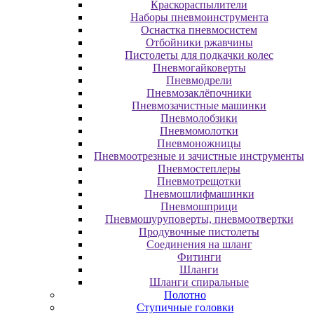
Краскораспылители
Наборы пневмоинструмента
Оснастка пневмосистем
Отбойники ржавчины
Пистолеты для подкачки колес
Пневмогайковерты
Пневмодрели
Пневмозаклёпочники
Пневмозачистные машинки
Пневмолобзики
Пневмомолотки
Пневмоножницы
Пневмоотрезные и зачистные инструменты
Пневмостеплеры
Пневмотрещотки
Пневмошлифмашинки
Пневмошприци
Пневмошуруповерты, пневмоотвертки
Продувочные пистолеты
Соединения на шланг
Фитинги
Шланги
Шланги спиральные
Полотно
Ступичные головки