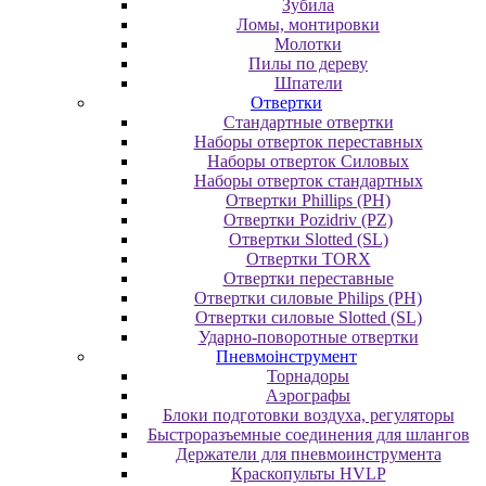
Зубила
Ломы, монтировки
Молотки
Пилы по дереву
Шпатели
Отвертки
Cтандартные отвертки
Наборы отверток переставных
Наборы отверток Силовых
Наборы отверток стандартных
Отвертки Phillips (PH)
Отвертки Pozidriv (PZ)
Отвертки Slotted (SL)
Отвертки TORX
Отвертки переставные
Отвертки силовые Philips (PH)
Отвертки силовые Slotted (SL)
Ударно-поворотные отвертки
Пневмоінструмент
Topнaдopы
Аэрографы
Блоки подготовки воздуха, регуляторы
Быстроразъемные соединения для шлангов
Держатели для пневмоинструмента
Краскопульты HVLP