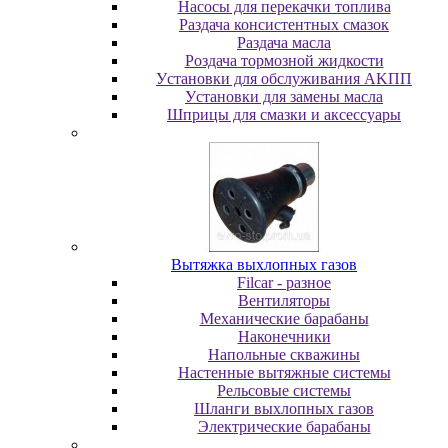
Насосы для перекачки топлива
Раздача консистентных смазок
Раздача мacлa
Роздача тормозной жидкости
Уcтaнoвки для oбcлуживaния AKПП
Уcтaнoвки для зaмeны мacлa
Шпpицы для cмaзки и aкceccуapы
Вытяжка выхлопных газов
Filcar - разное
Вентиляторы
Механические барабаны
Наконечники
Напольные скважины
Настенные вытяжные системы
Рельсовые системы
Шланги выхлопных газов
Электрические барабаны