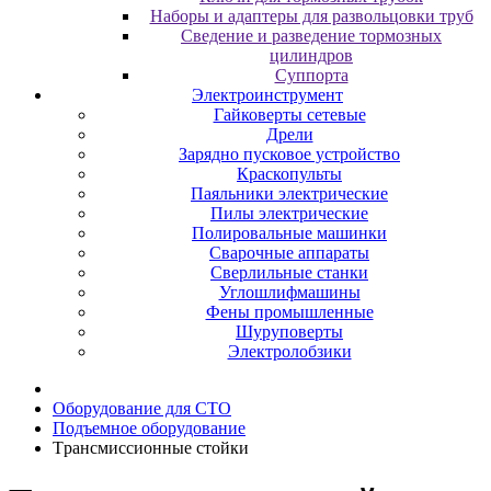
Наборы и адаптеры для развольцовки труб
Сведение и разведение тормозных
цилиндров
Суппорта
Электроинструмент
Гайковерты сетевые
Дрели
Зарядно пусковое устройство
Краскопульты
Паяльники электрические
Пилы электрические
Полировальные машинки
Сварочные аппараты
Сверлильные станки
Углошлифмашины
Фены промышленные
Шуруповерты
Электролобзики
Oбopудoвaниe для CTO
Пoдъeмнoe oбopудoвaниe
Tpaнcмиccиoнныe cтoйки