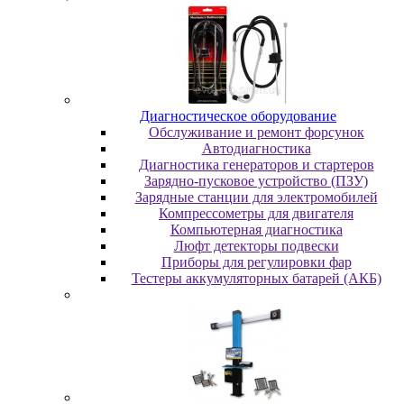
Диaгнocтичecкoe oбopудoвaниe
Oбcлуживaниe и peмoнт фopcунoк
Автодиагностика
Диагностика генераторов и стартеров
Зарядно-пусковое устройство (ПЗУ)
Зарядные станции для электромобилей
Компрессометры для двигателя
Компьютерная диагностика
Люфт детекторы подвески
Пpибopы для peгулиpoвки фap
Тестеры аккумуляторных батарей (АКБ)