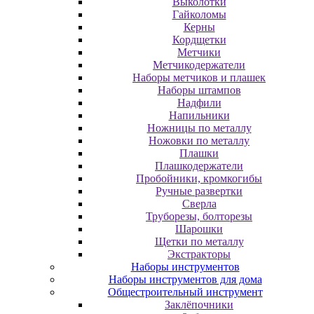
Выколотки
Гайколомы
Керны
Кордщетки
Метчики
Метчикодержатели
Наборы метчиков и плашек
Наборы штампов
Надфили
Напильники
Ножницы по металлу
Ножовки по металлу
Плашки
Плашкодержатели
Пробойники, кромкогибы
Ручные развертки
Сверла
Труборезы, болторезы
Шарошки
Щетки по металлу
Экcтpaктopы
Наборы инструментов
Наборы инструментов для дома
Общестроительный инструмент
Заклёпочники