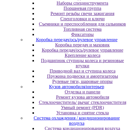
Наборы специнструмента
Поршневая группа
Ремонт резьбы свечи зажигания
Спецголовки и ключи
Съемники и преспособления для сальников
Топливная система
Фиксаторы
Коробка передач/ось/рулевое управление
Коробка передач и маховик
Коробка передач/ось/рулевое управление
Крепление колеса
Подшипник ступицы колеса и резиновые
втулки
Приводной вал и ступица колеса
Пружина подвески и амортизаторы
Рулевые тяги, шаровые опоры
Кузов автомобиля/интерьер
Отделка и панели
Ремонт кузова автомобиля
Стеклоочиститель/ рычаг стеклоочистителя
Умный ремонт (PDR)
Установка и снятие стекла
Система охлаждения / кондиционирование
воздуха
Система кондиционирования воздуха