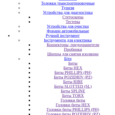
Тележки транспортировочные
Туризм
Устройства для диагностика
Стетоскопы
Тестеры
Устройства для очистки
Фонари автомобильные
Ручний інструмент
Інструменти для електрика
Коннекторы, предохранители
Пробники
Щипцы для снятия изоляции
Біти
Биты
Биты HEX
Биты PHILLIPS (PH)
Биты POZIDRIV (PZ)
Биты RIBE
Биты SLOTTED (SL)
Биты SPLINE
Биты TORX
Головки биты
Головки биты HEX
Головки биты PHILLIPS (PH)
Головки биты POZIDRIV (PZ)