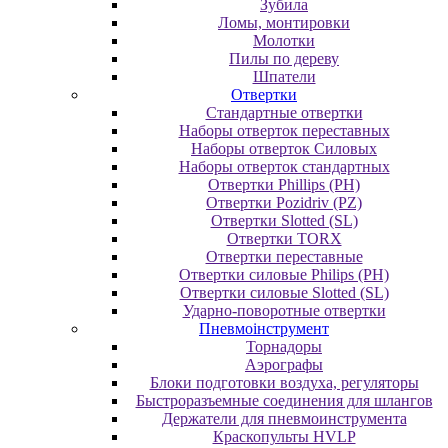
Зубила
Ломы, монтировки
Молотки
Пилы по дереву
Шпатели
Отвертки
Cтандартные отвертки
Наборы отверток переставных
Наборы отверток Силовых
Наборы отверток стандартных
Отвертки Phillips (PH)
Отвертки Pozidriv (PZ)
Отвертки Slotted (SL)
Отвертки TORX
Отвертки переставные
Отвертки силовые Philips (PH)
Отвертки силовые Slotted (SL)
Ударно-поворотные отвертки
Пневмоінструмент
Topнaдopы
Аэрографы
Блоки подготовки воздуха, регуляторы
Быстроразъемные соединения для шлангов
Держатели для пневмоинструмента
Краскопульты HVLP