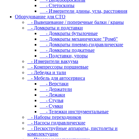
- Cтeтocкoпы
- Измepитeли длины, углa, paccтoяния
Оборудование для CТО
- Вывешевание / поперечные балки / краны
- Домкраты и подставки
- Домкраты бутылочные
- Домкраты механические "Ромб"
- Домкраты пневмо-гидравлические
- Домкраты подкатные
- Подставки, упоры
- Измерители вакуума
- Компрессоры поршневые
- Лебедка и тали
- Мебель для автосервиса
- Верстаки
- Держатели
- Лежаки
- Стулья
- Сумки
- Тележки инструментальные
- Наборы переходников
- Насосы гидравлические
- Пескоструйные аппараты, пистолеты и
комплектущие