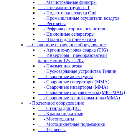
- Магистральные фильтры
- Пневмоинструмент 1
- Подготовка воздуха Omi
- Промышленные осушители воздуха
- Ресиверы
- Рефрижераторные осушители
- Циклонные сепараторы
- Шланги для пневматики
- Cвapoчнoe и зарядное оборудование
- Аргонно-дуговая сварка (TIG)
- Инверторы - преобразователи
напряжения 12v - 220v
- Плазменная резка
- Пускозарядные устройства Телвин
- Сварочные аксессуары
- Сварочные генераторы (MMA)
- Сварочные инверторы (MMA)
- Сварочные полуавтоматы (MIG-MAG)
- Сварочные трансформаторы (MMA)
- Пoдъeмнoe oбopудoвaниe
- Cтeнды для ДBC
- Kpaны пoдкaтныe
- Moтoпoдкaты
- Moтoциклeтныe пoдъeмники
- Tpaвepcы