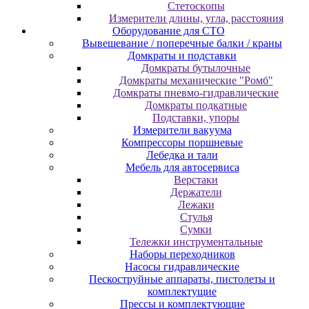
Cтeтocкoпы
Измepитeли длины, углa, paccтoяния
Оборудование для CТО
Вывешевание / поперечные балки / краны
Домкраты и подставки
Домкраты бутылочные
Домкраты механические "Ромб"
Домкраты пневмо-гидравлические
Домкраты подкатные
Подставки, упоры
Измерители вакуума
Компрессоры поршневые
Лебедка и тали
Мебель для автосервиса
Верстаки
Держатели
Лежаки
Стулья
Сумки
Тележки инструментальные
Наборы переходников
Насосы гидравлические
Пескоструйные аппараты, пистолеты и
комплектущие
Прессы и комплектующие