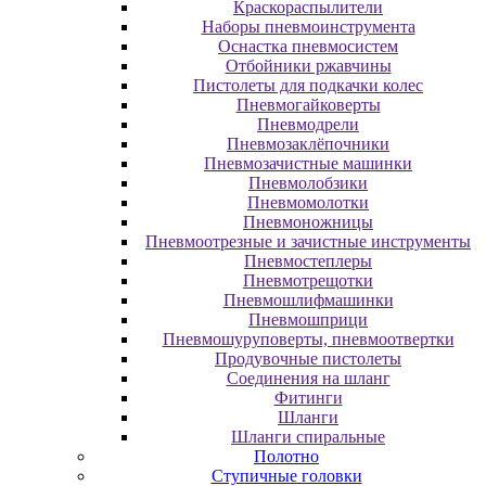
Краскораспылители
Наборы пневмоинструмента
Оснастка пневмосистем
Отбойники ржавчины
Пистолеты для подкачки колес
Пневмогайковерты
Пневмодрели
Пневмозаклёпочники
Пневмозачистные машинки
Пневмолобзики
Пневмомолотки
Пневмоножницы
Пневмоотрезные и зачистные инструменты
Пневмостеплеры
Пневмотрещотки
Пневмошлифмашинки
Пневмошприци
Пневмошуруповерты, пневмоотвертки
Продувочные пистолеты
Соединения на шланг
Фитинги
Шланги
Шланги спиральные
Полотно
Ступичные головки