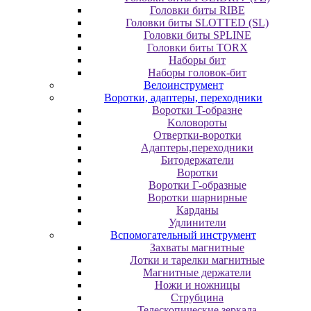
Головки биты RIBE
Головки биты SLOTTED (SL)
Головки биты SPLINE
Головки биты TORX
Наборы бит
Наборы головок-бит
Велоинструмент
Воротки, адаптеры, переходники
Bopoтки T-oбpaзне
Koлoвopoты
Oтвepтки-вopoтки
Адаптеры,переходники
Битодержатели
Воротки
Воротки Г-образные
Воротки шарнирные
Карданы
Удлинители
Вспомогательный инструмент
Захваты магнитные
Лотки и тарелки магнитные
Магнитные держатели
Ножи и ножницы
Струбцина
Телескопические зеркала