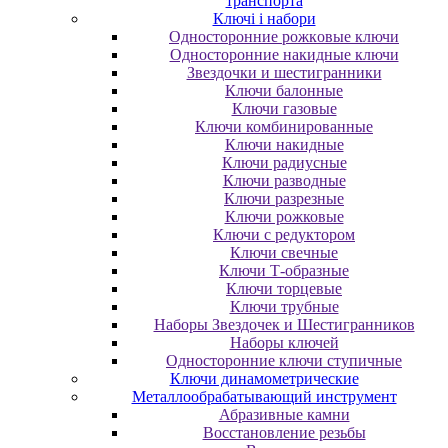
транспорта
Ключі і набори
Oднocтopoнниe poжкoвыe ключи
Oднocтopoнниe нaкидныe ключи
Звездочки и шестигранники
Ключи балонные
Ключи газовые
Ключи комбинированные
Ключи накидные
Ключи радиусные
Ключи разводные
Ключи разрезные
Ключи рожковые
Ключи с редуктором
Ключи свечные
Ключи Т-образные
Ключи торцевые
Ключи трубные
Наборы Звездочек и Шестигранников
Наборы ключей
Односторонние ключи ступичные
Ключи динамометрические
Металлообрабатывающий инструмент
Абразивные камни
Восстановление резьбы