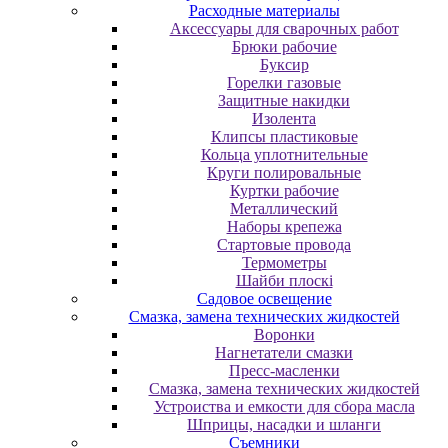
Расходные материалы
Аксессуары для сварочных работ
Брюки рабочие
Буксир
Горелки газовые
Защитные накидки
Изолента
Клипсы пластиковые
Кольца уплотнительные
Круги полировальные
Куртки рабочие
Металлический
Наборы крепежа
Стартовые провода
Термометры
Шайби плоскі
Садовое освещение
Смазка, замена технических жидкостей
Воронки
Нагнетатели смазки
Пресс-масленки
Смазка, замена технических жидкостей
Устроиства и емкости для сбора масла
Шприцы, насадки и шланги
Съемники