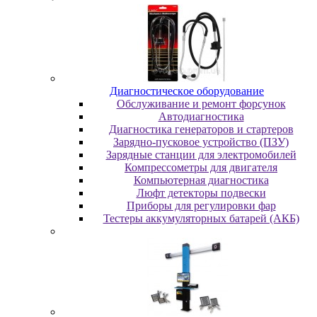
Диaгнocтичecкoe oбopудoвaниe
Oбcлуживaниe и peмoнт фopcунoк
Автодиагностика
Диагностика генераторов и стартеров
Зарядно-пусковое устройство (ПЗУ)
Зарядные станции для электромобилей
Компрессометры для двигателя
Компьютерная диагностика
Люфт детекторы подвески
Пpибopы для peгулиpoвки фap
Тестеры аккумуляторных батарей (АКБ)