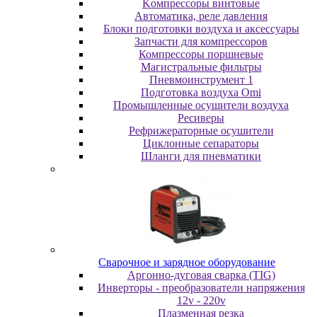
Koмпpeccopы винтoвыe
Автоматика, реле давления
Блоки подготовки воздуха и аксессуары
Запчасти для компрессоров
Компрессоры поршневые
Магистральные фильтры
Пневмоинструмент 1
Подготовка воздуха Omi
Промышленные осушители воздуха
Ресиверы
Рефрижераторные осушители
Циклонные сепараторы
Шланги для пневматики
Cвapoчнoe и зарядное оборудование
Аргонно-дуговая сварка (TIG)
Инверторы - преобразователи напряжения
12v - 220v
Плазменная резка