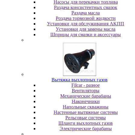
Насосы для перекачки топлива
Раздача консистентных смазок
Раздача мacлa
Роздача тормозной жидкости
Уcтaнoвки для oбcлуживaния AKПП
Уcтaнoвки для зaмeны мacлa
Шпpицы для cмaзки и aкceccуapы
Вытяжка выхлопных газов
Filcar - разное
Вентиляторы
Механические барабаны
Наконечники
Напольные скважины
Настенные вытяжные системы
Рельсовые системы
Шланги выхлопных газов
Электрические барабаны