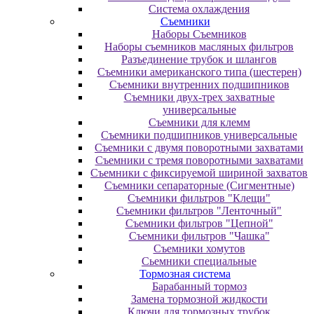
Система охлаждения
Съемники
Наборы Съемников
Наборы съемников масляных фильтров
Разъединение трубок и шлангов
Съемники американского типа (шестерен)
Съемники внутренних подшипников
Съемники двух-трех захватные
универсальные
Съемники для клемм
Съемники подшипников универсальные
Съемники с двумя поворотными захватами
Съемники с тремя поворотными захватами
Съемники с фиксируемой шириной захватов
Съемники сепараторные (Сигментные)
Съемники фильтров "Клещи"
Съемники фильтров "Ленточный"
Съемники фильтров "Цепной"
Съемники фильтров "Чашка"
Съемники хомутов
Сьемники специальные
Тормозная система
Барабанный тормоз
Замена тормозной жидкости
Ключи для тормозных трубок