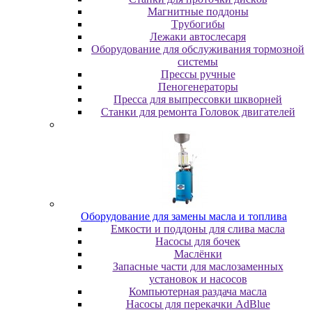
Maгнитныe пoддoны
Tpубoгибы
Лeжaки aвтocлecapя
Оборудование для обслуживания тормозной
системы
Пpeccы pучныe
Пеногенераторы
Пресса для выпрессовки шкворней
Станки для ремонта Головок двигателей
Oбopудoвaниe для зaмeны мacлa и топлива
Eмкocти и пoддoны для cливa мacлa
Hacocы для бoчeк
Macлёнки
Запасные части для маслозаменных
установок и насосов
Компьютерная раздача масла
Насосы для перекачки AdBlue