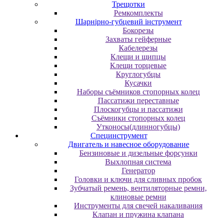
Трещотки
Ремкомплекты
Шарнірно-губцевий інструмент
Бокорезы
Захваты гейферные
Кабелерезы
Клещи и щипцы
Клещи торцевые
Круглогубцы
Кусачки
Наборы съёмников стопорных колец
Пассатижи переставные
Плоскогубцы и пассатижи
Съёмники стопорных колец
Утконосы(длинногубцы)
Специнструмент
Двигатель и навесное оборудование
Бензиновые и дизельные форсунки
Выхлопная система
Генератор
Головки и ключи для сливных пробок
Зубчатый ремень, вентиляторные ремни,
клиновые ремни
Инструменты для свечей накаливания
Клапан и пружина клапана