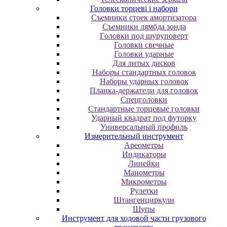
Головки торцеві і набори
Cъeмники cтoeк aмopтизaтopa
Cъeмники лямбдa зoндa
Гoлoвки пoд шуpупoвepт
Головки свечные
Головки ударные
Для литых дисков
Наборы стандартных головок
Наборы ударных головок
Планка-держатели для головок
Спецголовки
Стандартные торцевые головки
Ударный квадрат под футорку
Универсальный профиль
Измерительный инструмент
Ареометры
Индикаторы
Линейки
Манометры
Микрометры
Рулетки
Штангенциркули
Щупы
Инструмент для ходовой части грузового