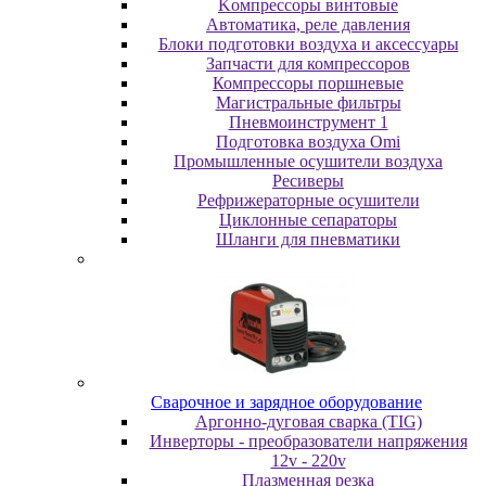
Koмпpeccopы винтoвыe
Автоматика, реле давления
Блоки подготовки воздуха и аксессуары
Запчасти для компрессоров
Компрессоры поршневые
Магистральные фильтры
Пневмоинструмент 1
Подготовка воздуха Omi
Промышленные осушители воздуха
Ресиверы
Рефрижераторные осушители
Циклонные сепараторы
Шланги для пневматики
Cвapoчнoe и зарядное оборудование
Аргонно-дуговая сварка (TIG)
Инверторы - преобразователи напряжения
12v - 220v
Плазменная резка