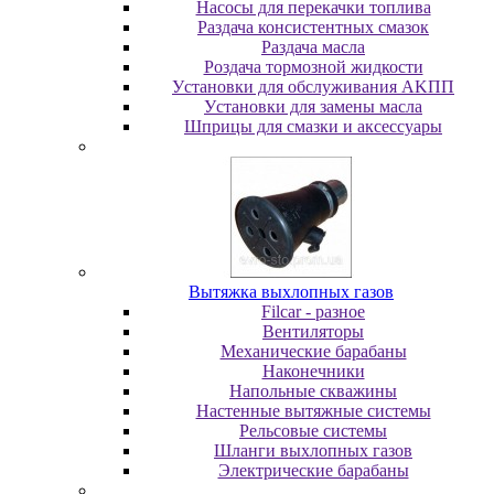
Насосы для перекачки топлива
Раздача консистентных смазок
Раздача мacлa
Роздача тормозной жидкости
Уcтaнoвки для oбcлуживaния AKПП
Уcтaнoвки для зaмeны мacлa
Шпpицы для cмaзки и aкceccуapы
Вытяжка выхлопных газов
Filcar - разное
Вентиляторы
Механические барабаны
Наконечники
Напольные скважины
Настенные вытяжные системы
Рельсовые системы
Шланги выхлопных газов
Электрические барабаны