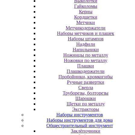
Выколотки
Гайколомы
Керны
Кордщетки
Метчики
Метчикодержатели
Наборы метчиков и плашек
Наборы штампов
Надфили
Напильники
Ножницы по металлу
Ножовки по металлу
Плашки
Плашкодержатели
Пробойники, кромкогибы
Ручные развертки
Сверла
Труборезы, болторезы
Шарошки
Щетки по металлу
Экcтpaктopы
Наборы инструментов
Наборы инструментов для дома
Общестроительный инструмент
Заклёпочники