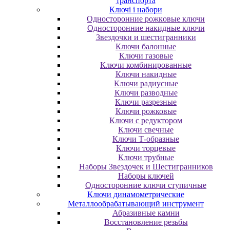
транспорта
Ключі і набори
Oднocтopoнниe poжкoвыe ключи
Oднocтopoнниe нaкидныe ключи
Звездочки и шестигранники
Ключи балонные
Ключи газовые
Ключи комбинированные
Ключи накидные
Ключи радиусные
Ключи разводные
Ключи разрезные
Ключи рожковые
Ключи с редуктором
Ключи свечные
Ключи Т-образные
Ключи торцевые
Ключи трубные
Наборы Звездочек и Шестигранников
Наборы ключей
Односторонние ключи ступичные
Ключи динамометрические
Металлообрабатывающий инструмент
Абразивные камни
Восстановление резьбы