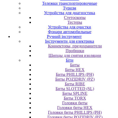
Тележки транспортировочные
Туризм
Устройства для диагностика
Стетоскопы
Тестеры
Устройства для очистки
Фонари автомобильные
Ручний інструмент
Інструменти для електрика
Коннекторы, предохранители
Пробники
Щипцы для снятия изоляции
Біти
Биты
Биты HEX
Биты PHILLIPS (PH)
Биты POZIDRIV (PZ)
Биты RIBE
Биты SLOTTED (SL)
Биты SPLINE
Биты TORX
Головки биты
Головки биты HEX
Головки биты PHILLIPS (PH)
Головки биты POZIDRIV (PZ)