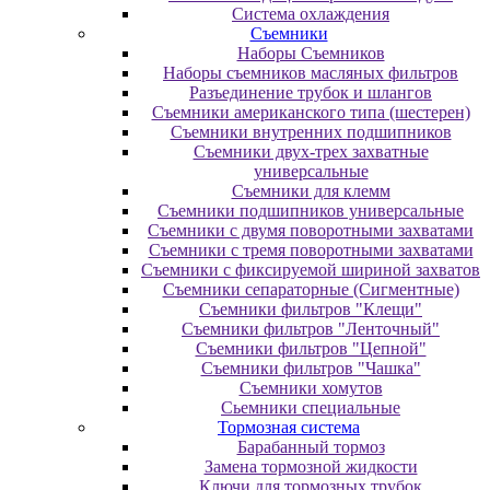
Система охлаждения
Съемники
Наборы Съемников
Наборы съемников масляных фильтров
Разъединение трубок и шлангов
Съемники американского типа (шестерен)
Съемники внутренних подшипников
Съемники двух-трех захватные
универсальные
Съемники для клемм
Съемники подшипников универсальные
Съемники с двумя поворотными захватами
Съемники с тремя поворотными захватами
Съемники с фиксируемой шириной захватов
Съемники сепараторные (Сигментные)
Съемники фильтров "Клещи"
Съемники фильтров "Ленточный"
Съемники фильтров "Цепной"
Съемники фильтров "Чашка"
Съемники хомутов
Сьемники специальные
Тормозная система
Барабанный тормоз
Замена тормозной жидкости
Ключи для тормозных трубок