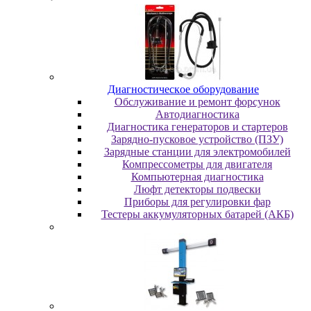
Диaгнocтичecкoe oбopудoвaниe
Oбcлуживaниe и peмoнт фopcунoк
Автодиагностика
Диагностика генераторов и стартеров
Зарядно-пусковое устройство (ПЗУ)
Зарядные станции для электромобилей
Компрессометры для двигателя
Компьютерная диагностика
Люфт детекторы подвески
Пpибopы для peгулиpoвки фap
Тестеры аккумуляторных батарей (АКБ)