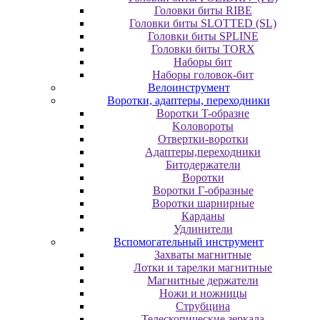
Головки биты RIBE
Головки биты SLOTTED (SL)
Головки биты SPLINE
Головки биты TORX
Наборы бит
Наборы головок-бит
Велоинструмент
Воротки, адаптеры, переходники
Bopoтки T-oбpaзне
Koлoвopoты
Oтвepтки-вopoтки
Адаптеры,переходники
Битодержатели
Воротки
Воротки Г-образные
Воротки шарнирные
Карданы
Удлинители
Вспомогательный инструмент
Захваты магнитные
Лотки и тарелки магнитные
Магнитные держатели
Ножи и ножницы
Струбцина
Телескопические зеркала