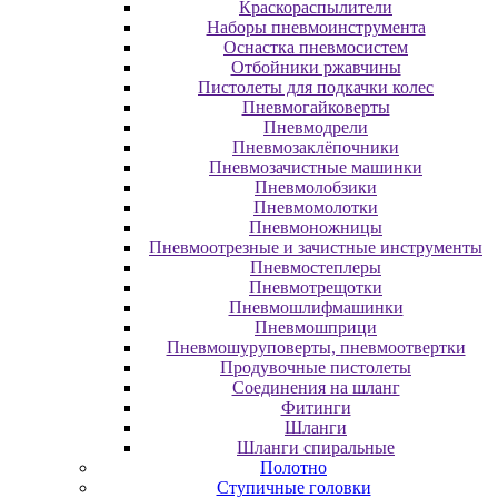
Краскораспылители
Наборы пневмоинструмента
Оснастка пневмосистем
Отбойники ржавчины
Пистолеты для подкачки колес
Пневмогайковерты
Пневмодрели
Пневмозаклёпочники
Пневмозачистные машинки
Пневмолобзики
Пневмомолотки
Пневмоножницы
Пневмоотрезные и зачистные инструменты
Пневмостеплеры
Пневмотрещотки
Пневмошлифмашинки
Пневмошприци
Пневмошуруповерты, пневмоотвертки
Продувочные пистолеты
Соединения на шланг
Фитинги
Шланги
Шланги спиральные
Полотно
Ступичные головки