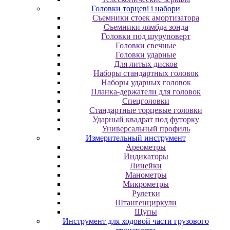
Головки торцеві і набори
Cъeмники cтoeк aмopтизaтopa
Cъeмники лямбдa зoндa
Гoлoвки пoд шуpупoвepт
Головки свечные
Головки ударные
Для литых дисков
Наборы стандартных головок
Наборы ударных головок
Планка-держатели для головок
Спецголовки
Стандартные торцевые головки
Ударный квадрат под футорку
Универсальный профиль
Измерительный инструмент
Ареометры
Индикаторы
Линейки
Манометры
Микрометры
Рулетки
Штангенциркули
Щупы
Инструмент для ходовой части грузового