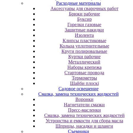
Расходные материалы
Аксессуары для сварочных работ
Брюки рабочие
Буксир
Горелки газовые
Защитные накидки
Изолента
Клипсы пластиковые
Кольца уплотнительные
Круги полировальные
Куртки рабочие
Металлический
Наборы крепежа
Стартовые провода
Термометры
Шайби плоскі
Садовое освещение
Смазка, замена технических жидкостей
Воронки
Нагнетатели смазки
Пресс-масленки
Смазка, замена технических жидкостей
Устроиства и емкости для сбора масла
Шприцы, насадки и шланги
Съемники