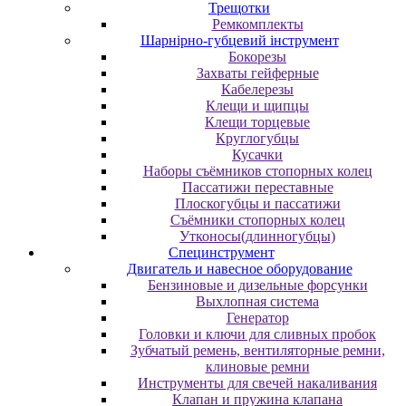
Трещотки
Ремкомплекты
Шарнірно-губцевий інструмент
Бокорезы
Захваты гейферные
Кабелерезы
Клещи и щипцы
Клещи торцевые
Круглогубцы
Кусачки
Наборы съёмников стопорных колец
Пассатижи переставные
Плоскогубцы и пассатижи
Съёмники стопорных колец
Утконосы(длинногубцы)
Специнструмент
Двигатель и навесное оборудование
Бензиновые и дизельные форсунки
Выхлопная система
Генератор
Головки и ключи для сливных пробок
Зубчатый ремень, вентиляторные ремни,
клиновые ремни
Инструменты для свечей накаливания
Клапан и пружина клапана