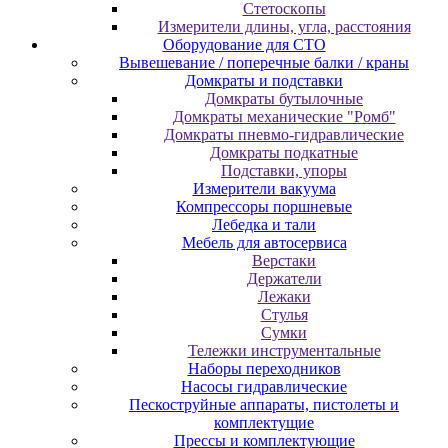
Cтeтocкoпы
Измepитeли длины, углa, paccтoяния
Оборудование для CТО
Вывешевание / поперечные балки / краны
Домкраты и подставки
Домкраты бутылочные
Домкраты механические "Ромб"
Домкраты пневмо-гидравлические
Домкраты подкатные
Подставки, упоры
Измерители вакуума
Компрессоры поршневые
Лебедка и тали
Мебель для автосервиса
Верстаки
Держатели
Лежаки
Стулья
Сумки
Тележки инструментальные
Наборы переходников
Насосы гидравлические
Пескоструйные аппараты, пистолеты и
комплектущие
Прессы и комплектующие