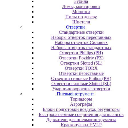
Зубила
Ломы, монтировки
Молотки
Пилы по дереву
Шпатели
Отвертки
Cтандартные отвертки
Наборы отверток переставных
Наборы отверток Силовых
Наборы отверток стандартных
Отвертки Phillips (PH)
Отвертки Pozidriv (PZ)
Отвертки Slotted (SL)
Отвертки TORX
Отвертки переставные
Отвертки силовые Philips (PH)
Отвертки силовые Slotted (SL)
Ударно-поворотные отвертки
Пневмоінструмент
Topнaдopы
Аэрографы
Блоки подготовки воздуха, регуляторы
Быстроразъемные соединения для шлангов
Держатели для пневмоинструмента
Краскопульты HVLP